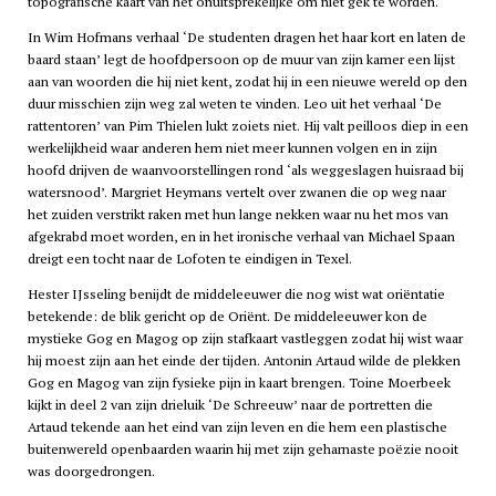
topografische kaart van het onuitsprekelijke om niet gek te worden.
In Wim Hofmans verhaal ‘De studenten dragen het haar kort en laten de
baard staan’ legt de hoofdpersoon op de muur van zijn kamer een lijst
aan van woorden die hij niet kent, zodat hij in een nieuwe wereld op den
duur misschien zijn weg zal weten te vinden. Leo uit het verhaal ‘De
rattentoren’ van Pim Thielen lukt zoiets niet. Hij valt peilloos diep in een
werkelijkheid waar anderen hem niet meer kunnen volgen en in zijn
hoofd drijven de waanvoorstellingen rond ‘als weggeslagen huisraad bij
watersnood’. Margriet Heymans vertelt over zwanen die op weg naar
het zuiden verstrikt raken met hun lange nekken waar nu het mos van
afgekrabd moet worden, en in het ironische verhaal van Michael Spaan
dreigt een tocht naar de Lofoten te eindigen in Texel.
Hester IJsseling benijdt de middeleeuwer die nog wist wat oriëntatie
betekende: de blik gericht op de Oriënt. De middeleeuwer kon de
mystieke Gog en Magog op zijn stafkaart vastleggen zodat hij wist waar
hij moest zijn aan het einde der tijden. Antonin Artaud wilde de plekken
Gog en Magog van zijn fysieke pijn in kaart brengen. Toine Moerbeek
kijkt in deel 2 van zijn drieluik ‘De Schreeuw’ naar de portretten die
Artaud tekende aan het eind van zijn leven en die hem een plastische
buitenwereld openbaarden waarin hij met zijn geharnaste poëzie nooit
was doorgedrongen.