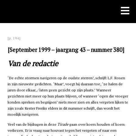
Skip
to
content
[p. 194]
[September 1999 – jaargang 43 – nummer 380]
Van de redactie
‘De echte stormen navigeren op de oudste sterren’, schrijft L.F. Rosen
in zijn nieuwste gedichten. ‘Maar’, voegt hij daaraan toe, ‘ze halen de
jaren door elkaar, / laten geen gezicht op zijn plaats.’ Wanneer
gezichten niet meer op hun plaats blijven, of wanneer ‘ogen die vroeger
konden spreken en begrijpen’ niets meer zien en alles vergeten lijken te
zijn zoals Kester Freriks elders in dit nummer schrijft, dan wordt het
moeilijk navigeren.
Veel van de bijdragen in deze
Tirade
gaan over koers houden of koers
verliezen. Er is vraag naar houvast tegen het vergeten of naar een