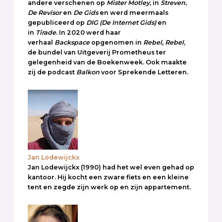
andere verschenen op
Mister Motley
, in
Streven
,
De Revisor
en
De Gids
en werd meermaals
gepubliceerd op
DIG
(De Internet Gids)
en
in
Tirade
. In 2020 werd haar
verhaal
Backspace
opgenomen in
Rebel, Rebel
,
de bundel van Uitgeverij Prometheus ter
gelegenheid van de Boekenweek. Ook maakte
zij de podcast
Balkon
voor Sprekende Letteren.
Jan Lodewijckx
Jan Lodewijckx (1990) had het wel even gehad op
kantoor. Hij kocht een zware fiets en een kleine
tent en zegde zijn werk op en zijn appartement.