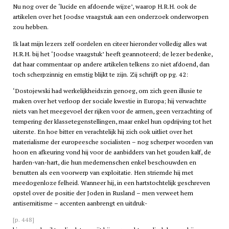
Nu nog over de ‘lucide en afdoende wijze’, waarop H.R.H. ook de
artikelen over het Joodse vraagstuk aan een onderzoek onderworpen
zou hebben.
Ik laat mijn lezers zelf oordelen en citeer hieronder volledig alles wat
H.R.H. bij het ‘Joodse vraagstuk’ heeft geannoteerd; de lezer bedenke,
dat haar commentaar op andere artikelen telkens zo niet afdoend, dan
toch scherpzinnig en ernstig blijkt te zijn. Zij schrijft op pg. 42:
‘Dostojewski had werkelijkheidszin genoeg, om zich geen illusie te
maken over het verloop der sociale kwestie in Europa; hij verwachtte
niets van het meegevoel der rijken voor de armen, geen verzachting of
tempering der klassetegenstellingen, maar enkel hun opdrijving tot het
uiterste. En hoe bitter en verachtelijk hij zich ook uitliet over het
materialisme der europeesche socialisten – nog scherper woorden van
hoon en afkeuring vond hij voor de aanbidders van het gouden kalf, de
harden-van-hart, die hun medemenschen enkel beschouwden en
benutten als een voorwerp van exploitatie. Hen striemde hij met
meedogenloze felheid. Wanneer hij, in een hartstochtelijk geschreven
opstel over de positie der Joden in Rusland – men verweet hem
antisemitisme – accenten aanbrengt en uitdruk-
[p. 448]