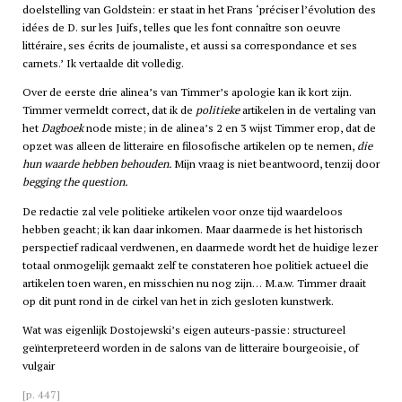
doelstelling van Goldstein: er staat in het Frans ‘préciser l’évolution des
idées de D. sur les Juifs, telles que les font connaître son oeuvre
littéraire, ses écrits de journaliste, et aussi sa correspondance et ses
carnets.’ Ik vertaalde dit volledig.
Over de eerste drie alinea’s van Timmer’s apologie kan ik kort zijn.
Timmer vermeldt correct, dat ik de
politieke
artikelen in de vertaling van
het
Dagboek
node miste; in de alinea’s 2 en 3 wijst Timmer erop, dat de
opzet was alleen de litteraire en filosofische artikelen op te nemen,
die
hun waarde hebben behouden.
Mijn vraag is niet beantwoord, tenzij door
begging the question.
De redactie zal vele politieke artikelen voor onze tijd waardeloos
hebben geacht; ik kan daar inkomen. Maar daarmede is het historisch
perspectief radicaal verdwenen, en daarmede wordt het de huidige lezer
totaal onmogelijk gemaakt zelf te constateren hoe politiek actueel die
artikelen toen waren, en misschien nu nog zijn… M.a.w. Timmer draait
op dit punt rond in de cirkel van het in zich gesloten kunstwerk.
Wat was eigenlijk Dostojewski’s eigen auteurs-passie: structureel
geïnterpreteerd worden in de salons van de litteraire bourgeoisie, of
vulgair
[p. 447]