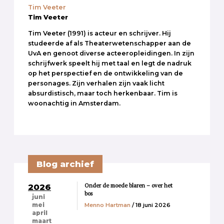
Tim Veeter
Tim Veeter
Tim Veeter (1991) is acteur en schrijver. Hij
studeerde af als Theaterwetenschapper aan de
UvA en genoot diverse acteeropleidingen. In zijn
schrijfwerk speelt hij met taal en legt de nadruk
op het perspectief en de ontwikkeling van de
personages. Zijn verhalen zijn vaak licht
absurdistisch, maar toch herkenbaar. Tim is
woonachtig in Amsterdam.
Blog archief
Onder de moede blaren – over het
2026
bos
juni
Menno Hartman
/ 18 juni 2026
mei
april
maart