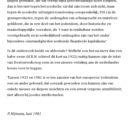
kingen gebruikte, die dat verwijt bijna gerechtvaardigd doen schijnen,
dan is het niet tegen het joodsche
ras
dat zijn toorn zich richt, maar
tegen de joodsche
uitzuigers
(cursivering oorspronkelijk, P.H.) in de
grensprovincies, tegen de ondeugden van schraapzucht en mateloze
gelddorst, die in een deel van het jodendom, door historische en
maatschappelijke oorzaken, als ’t ware in reinkultuur worden
voortgebracht en in werkelijkheid ondeugden zijn van het onder
bijzondere omstandigheden werkende finantieele kapitalisme’.
Is dit onderzoek lucide en afdoende? Wellicht zou het na meer dan een
halve eeuw (H.R.H. schreef dit kort na 1922) nuttig kunnen zijn de tekst
van Dostojewski nog eens in een nieuwe vertaling aan de nederlandse
lezers voor te leggen.
Tussen 1923 en 1981 is er ten aanzien van het europeese Jodendom
een en ander gebeurd, dat oorzaak geworden zou kunnen zijn van
enkele nieuwe en diepere inzichten en een ietwat vergrote
sensibiliteit
,
niet alleen bij joodse intellectuelen.
P. Hijmans, Juni 1981