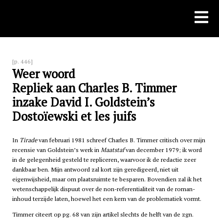
Skip
to
content
[p. 446]
Weer woord
Repliek aan Charles B. Timmer
inzake David I. Goldstein’s
Dostoïewski et les juifs
In
Tirade
van februari 1981 schreef Charles B. Timmer critisch over mijn
recensie van Goldstein’s werk in
Maatstaf
van december 1979; ik word
in de gelegenheid gesteld te repliceren, waarvoor ik de redactie zeer
dankbaar ben. Mijn antwoord zal kort zijn geredigeerd, niet uit
eigenwijsheid, maar om plaatsruimte te besparen. Bovendien zal ik het
wetenschappelijk dispuut over de non-referentialiteit van de roman-
inhoud terzijde laten, hoewel het een kern van de problematiek vormt.
Timmer citeert op pg. 68 van zijn artikel slechts de helft van de zgn.