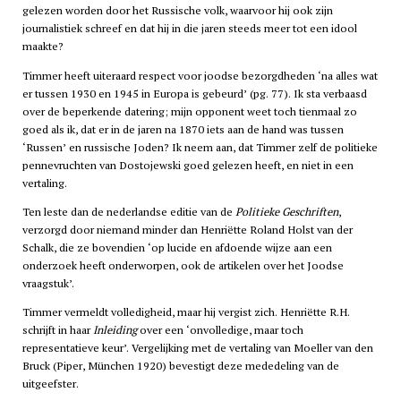
gelezen worden door het Russische volk, waarvoor hij ook zijn
journalistiek schreef en dat hij in die jaren steeds meer tot een idool
maakte?
Timmer heeft uiteraard respect voor joodse bezorgdheden ‘na alles wat
er tussen 1930 en 1945 in Europa is gebeurd’ (pg. 77). Ik sta verbaasd
over de beperkende datering; mijn opponent weet toch tienmaal zo
goed als ik, dat er in de jaren na 1870 iets aan de hand was tussen
‘Russen’ en russische Joden? Ik neem aan, dat Timmer zelf de politieke
pennevruchten van Dostojewski goed gelezen heeft, en niet in een
vertaling.
Ten leste dan de nederlandse editie van de
Politieke Geschriften
,
verzorgd door niemand minder dan Henriëtte Roland Holst van der
Schalk, die ze bovendien ‘op lucide en afdoende wijze aan een
onderzoek heeft onderworpen, ook de artikelen over het Joodse
vraagstuk’.
Timmer vermeldt volledigheid, maar hij vergist zich. Henriëtte R.H.
schrijft in haar
Inleiding
over een ‘onvolledige, maar toch
representatieve keur’. Vergelijking met de vertaling van Moeller van den
Bruck (Piper, München 1920) bevestigt deze mededeling van de
uitgeefster.