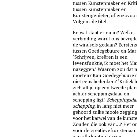
tussen Kunstenmaker en Kriti
tussen Kunstenmaker en
Kunstengenieter, of enzovoor
Volgens de titel.
En wat staat er nu in? Welke
verbinding wordt ons bevrijde
de windsels gedaan? Eerstens
tussen Goedegebuure en Mar
‘Schrijven, kreëren is een
levensfunktie, ik moet het M
nazeggen.’ Waarom zou dat 
moeten? Kan Goedegebuure d
niet eens bedenken? ‘Kritiek 
zich altijd op een tweede plan
achter scheppingsdaad en
schepping ligt.’
Scheppingsda
schepping
, in lang niet meer
gehoord zulke mooie zeggin
voor het karwei van de kunste
Zouden die ook van…? Het o
voor de creatieve kunstenaar 
aan alle kanten tussen