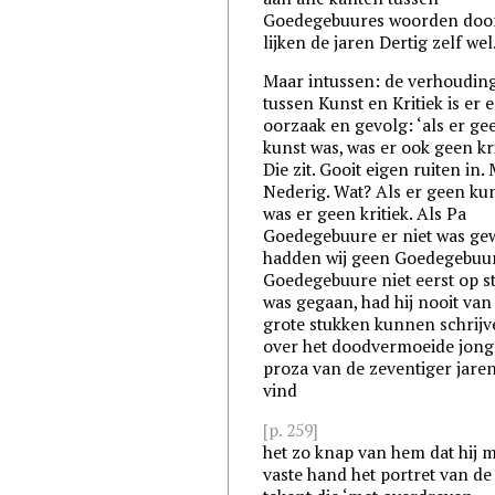
Goedegebuures woorden door
lijken de jaren Dertig zelf wel
Maar intussen: de verhoudin
tussen Kunst en Kritiek is er 
oorzaak en gevolg: ‘als er ge
kunst was, was er ook geen kri
Die zit. Gooit eigen ruiten in.
Nederig. Wat? Als er geen kun
was er geen kritiek. Als Pa
Goedegebuure er niet was gew
hadden wij geen Goedegebuur
Goedegebuure niet eerst op s
was gegaan, had hij nooit van
grote stukken kunnen schrij
over het doodvermoeide jong
proza van de zeventiger jaren
vind
[p. 259]
het zo knap van hem dat hij 
vaste hand het portret van de 