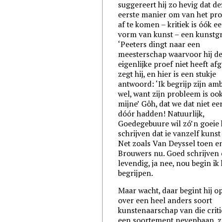
suggereert hij zo hevig dat d
eerste manier om van het pr
af te komen – kritiek is óók e
vorm van kunst – een kunstgr
‘Peeters dingt naar een
meesterschap waarvoor hij d
eigenlijke proef niet heeft afg
zegt hij, en hier is een stukje
antwoord: ‘Ik begrijp zijn amb
wel, want zijn probleem is oo
mijne’ Gôh, dat we dat niet ee
dóór hadden! Natuurlijk,
Goedegebuure wil zó’n goeie k
schrijven dat ie vanzelf kunst
Net zoals Van Deyssel toen e
Brouwers nu. Goed schrijven 
levendig, ja nee, nou begin ik
begrijpen.
Maar wacht, daar begint hij o
over een heel anders soort
kunstenaarschap van die criti
een soortement nevenbaan, z