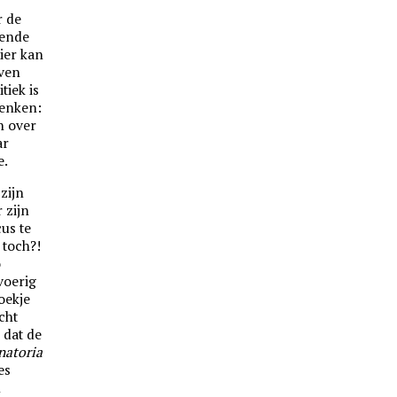
r de
gende
ier kan
Even
tiek is
denken:
n over
ar
e.
zijn
 zijn
cus te
 toch?!
o
voerig
oekje
icht
 dat de
natoria
es
m