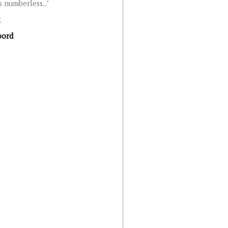
 numberless...’
k
oord