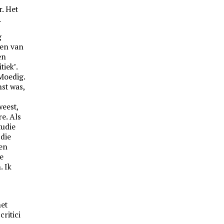
. Het
.
g
een van
en
tiek’.
 Moedig.
st was,
eest,
e. Als
tudie
 die
ven
e
. Ik
met
critici