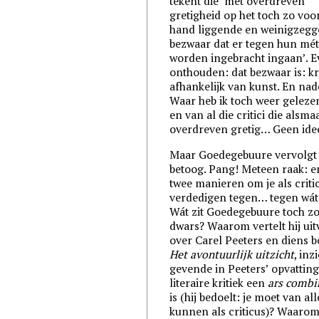
tekent die ‘met overdreven
gretigheid op het toch zo voo
hand liggende en weinigzeg
bezwaar dat er tegen hun mét
worden ingebracht ingaan’. 
onthouden: dat bezwaar is: kri
afhankelijk van kunst. En na
Waar heb ik toch weer geleze
en van al die critici die alsma
overdreven gretig… Geen ide
Maar Goedegebuure vervolgt 
betoog. Pang! Meteen raak: er
twee manieren om je als criti
verdedigen tegen… tegen wát
Wát zit Goedegebuure toch z
dwars? Waarom vertelt hij uit
over Carel Peeters en diens b
Het avontuurlijk uitzicht
, inz
gevende in Peeters’ opvatting
literaire kritiek een
ars combi
is (hij bedoelt: je moet van all
kunnen als criticus)? Waaro