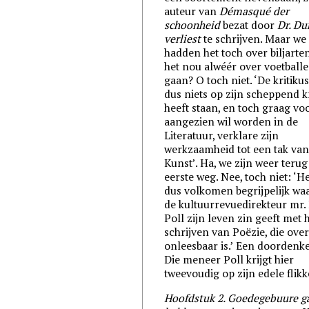
auteur van
Démasqué der
schoonheid
bezat door
Dr. D
verliest
te schrijven. Maar we
hadden het toch over biljarte
het nou alwéér over voetball
gaan? O toch niet. ‘De kritikus
dus niets op zijn scheppend k
heeft staan, en toch graag vo
aangezien wil worden in de
Literatuur, verklare zijn
werkzaamheid tot een tak van
Kunst’. Ha, we zijn weer terug
eerste weg. Nee, toch niet: ‘He
dus volkomen begrijpelijk w
de kultuurrevuedirekteur mr. 
Poll zijn leven zin geeft met 
schrijven van Poëzie, die ove
onleesbaar is.’ Een doordenke
Die meneer Poll krijgt hier
tweevoudig op zijn edele flikk
Hoofdstuk 2. Goedegebuure g