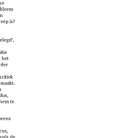
eze
obleem
en
eep is?
e
elegd’,
itie
k het
rder
ritiek
 maakt.
n
dus,
 hem te
peens
cus,
oals de