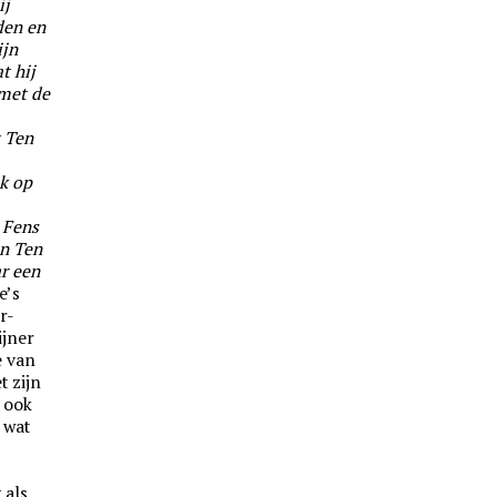
ij
den en
ijn
t hij
 met de
t Ten
ek op
 Fens
en Ten
r een
e’s
r-
ijner
e van
t zijn
r ook
j wat
 als