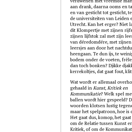
verdwenen met vreemde man
aan drank, daarna ooms en t
en van gesticht tot gesticht, t
de universiteiten van Leiden 
Utrecht. Kan het erger? Niet l
dit Klompertje met zijnen rijf
zijnen lijfstok zal met zijn lee
van déredomdére, met zijnen
leersjes aan door het nachtdu
heengaan. Te dun ijs, te weini
bodem onder de voeten, frêle, 
dan toch bonken? Djikke djak
kerrekoltjes, dat gaat fout, klit
Wat wordt er allemaal overh
gehaald in
Kunst
,
Kritiek en
Kommunikatie
? Welk spel me
ballen wordt hier gespeeld? 
woorden klotsen lustig tegen
maar het spelpatroon, hoe is 
Het gaat dus, komop, het gaat
om de Relatie tussen Kunst e
Kritiek, of om de Kommunikat