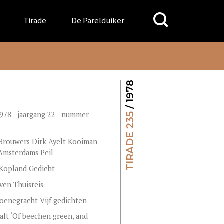
Search
Tirade
De Parelduiker
for:
/ 1978
1978 - jaargang 22 - nummer
TIRADE 235
Brouwers Dirk Ayelt Kooiman
Amsterdams Peil
Kopland Gedicht
en Thuisreis
oenegracht Vijf gedichten
aft ‘Of beechen green, and