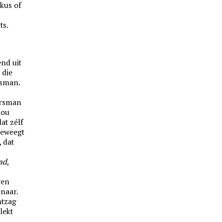
kus of
ts.
nd uit
 die
sman.
arsman
nou
at zélf
beweegt
, dat
ad
,
gen
naar.
ntzag
lekt