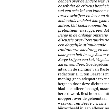
hebben over de andere weg. H
beseft dat de criticus beschei
wel een schakel zou kunnen z
tussen schrijver en lezer en da
anderzijds in debat kan gaan
auteur. Dat laatste noemt hij
pretentieus
,
en suggereert da
Berge in de onlangs ontstane
discussie over literatuurkriti
een dergelijke stimulerende
confrontatie aandrong
,
en dat
daar geen heil in zag. Raster 
Berge krijgen een kat
,
Vogelaa
aai en een fleer
. Goedegebuur
uitval in de richting van Raste
redacteur H.C. ten Berge is m
mening geen adequate taxati
hetgeen door deze dichter me
blad niet alleen beoogd, maa
bereikt werd. Best hoor dat hi
moppert over de geheimtaal
waarvan Ten Berge c.s. zich
bijvoorbeeld in een aflevering