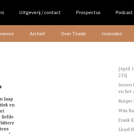
rs
Uitgeverij / contact
Prospectus
Podcast
nneren
Archief
Over Tirade
Inzenden
[April 
235]
Jeroen 
s
en het 
an Jaap
Rutger 
tiek en
Wim Rav
ri
 liefde
Frank K
bittere
tens
Lloyd H