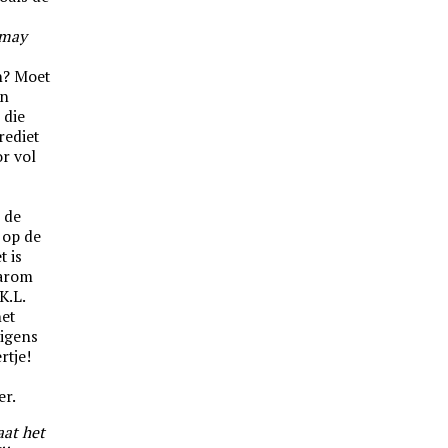
umay
n? Moet
en
 die
rediet
or vol
 de
 op de
t is
aarom
K.L.
het
rigens
rtje!
er.
aat het