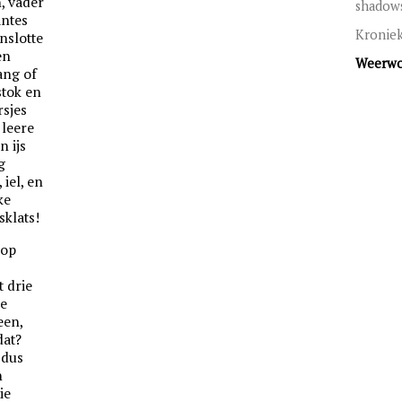
, vader
shadows
antes
Kronie
enslotte
en
Weerw
ang of
stok en
rsjes
 leere
n ijs
g
iel, en
ke
sklats!
oop
t drie
De
een,
dat?
 dus
n
ie