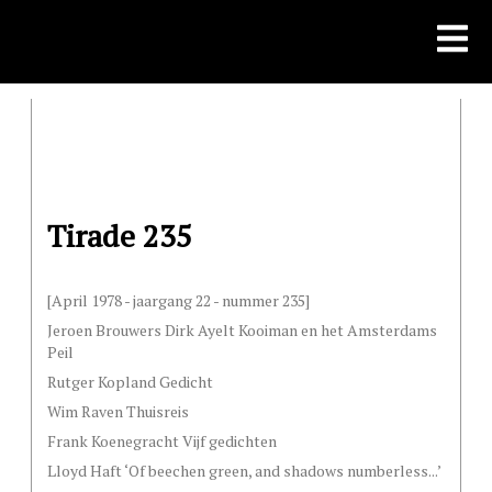
Skip
to
content
Tirade 235
[April 1978 - jaargang 22 - nummer 235]
Jeroen Brouwers Dirk Ayelt Kooiman en het Amsterdams
Peil
Rutger Kopland Gedicht
Wim Raven Thuisreis
Frank Koenegracht Vijf gedichten
Lloyd Haft ‘Of beechen green, and shadows numberless...’