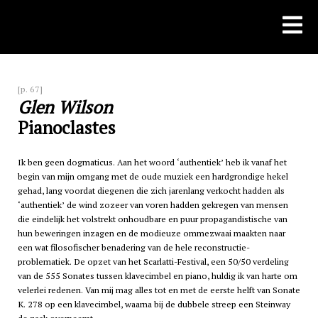
Skip
to
content
[p. 67]
Glen Wilson
Pianoclastes
Ik ben geen dogmaticus. Aan het woord ‘authentiek’ heb ik vanaf het
begin van mijn omgang met de oude muziek een hardgrondige hekel
gehad, lang voordat diegenen die zich jarenlang verkocht hadden als
‘authentiek’ de wind zozeer van voren hadden gekregen van mensen
die eindelijk het volstrekt onhoudbare en puur propagandistische van
hun beweringen inzagen en de modieuze ommezwaai maakten naar
een wat filosofischer benadering van de hele reconstructie-
problematiek. De opzet van het Scarlatti-Festival, een 50/50 verdeling
van de 555 Sonates tussen klavecimbel en piano, huldig ik van harte om
velerlei redenen. Van mij mag alles tot en met de eerste helft van Sonate
K. 278 op een klavecimbel, waarna bij de dubbele streep een Steinway