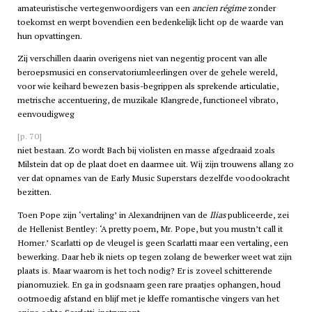
amateuristische vertegenwoordigers van een
ancien régime
zonder
toekomst en werpt bovendien een bedenkelijk licht op de waarde van
hun opvattingen.
Zij verschillen daarin overigens niet van negentig procent van alle
beroepsmusici en conservatoriumleerlingen over de gehele wereld,
voor wie keihard bewezen basis-begrippen als sprekende articulatie,
metrische accentuering, de muzikale Klangrede, functioneel vibrato,
eenvoudigweg
[p. 70]
niet bestaan. Zo wordt Bach bij violisten en masse afgedraaid zoals
Milstein dat op de plaat doet en daarmee uit. Wij zijn trouwens allang zo
ver dat opnames van de Early Music Superstars dezelfde voodookracht
bezitten.
Toen Pope zijn ‘vertaling’ in Alexandrijnen van de
Ilias
publiceerde, zei
de Hellenist Bentley: ‘A pretty poem, Mr. Pope, but you mustn’t call it
Homer.’ Scarlatti op de vleugel is geen Scarlatti maar een vertaling, een
bewerking. Daar heb ik niets op tegen zolang de bewerker weet wat zijn
plaats is. Maar waarom is het toch nodig? Er is zoveel schitterende
pianomuziek. En ga in godsnaam geen rare praatjes ophangen, houd
ootmoedig afstand en blijf met je kleffe romantische vingers van het