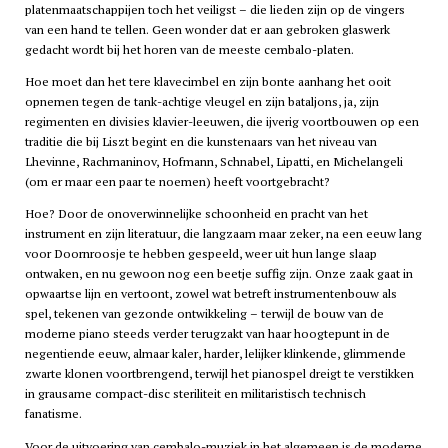
platenmaatschappijen toch het veiligst – die lieden zijn op de vingers
van een hand te tellen. Geen wonder dat er aan gebroken glaswerk
gedacht wordt bij het horen van de meeste cembalo-platen.
Hoe moet dan het tere klavecimbel en zijn bonte aanhang het ooit
opnemen tegen de tank-achtige vleugel en zijn bataljons, ja, zijn
regimenten en divisies klavier-leeuwen, die ijverig voortbouwen op een
traditie die bij Liszt begint en die kunstenaars van het niveau van
Lhevinne, Rachmaninov, Hofmann, Schnabel, Lipatti, en Michelangeli
(om er maar een paar te noemen) heeft voortgebracht?
Hoe? Door de onoverwinnelijke schoonheid en pracht van het
instrument en zijn literatuur, die langzaam maar zeker, na een eeuw lang
voor Doornroosje te hebben gespeeld, weer uit hun lange slaap
ontwaken, en nu gewoon nog een beetje suffig zijn. Onze zaak gaat in
opwaartse lijn en vertoont, zowel wat betreft instrumentenbouw als
spel, tekenen van gezonde ontwikkeling – terwijl de bouw van de
moderne piano steeds verder terugzakt van haar hoogtepunt in de
negentiende eeuw, almaar kaler, harder, lelijker klinkende, glimmende
zwarte klonen voortbrengend, terwijl het pianospel dreigt te verstikken
in grausame compact-disc steriliteit en militaristisch technisch
fanatisme.
Voor de uitvoering van cembalo-muziek in het algemeen is de moderne