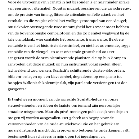
Voor de uitvoering van Scarlatti in het bijzonder is er nog minder sprake
van een zinvol alternatief. Nooit is muziek geschreven die zo schreeuwt
om de precisie van timing, flitsende articulatie en felle attack van het
cembalo en die zo plat valt bij het wollige gemompel van een vleugel;
muziek wier overwegende tweestemmigheid het zozeer moet hebben
van de boventoonrijke cembalotoon en die zo penibel wegkwijnt bij de
kale pianoklank; wier cantabile het resonante, transparante, flexibele
cantabile is van het historisch klavecimbel, en niet het zoemende, logge
cantabile van de vleugel; en wier orkestrale grootsheid zozeer
aangetast wordt door miniaturiserende pianisten die op hun klompen
aanvoelen dat deze muziek op hun instrument voluit spelen alleen
lachwekkend zou werken. Scarlatti’s schitterende cluster-akkoorden,
bliksem-inslagen op een klavecimbel, degraderen op een piano tot
hoopjes Wallonisch kolenmijnslak, zijn parelende versieringen tot dor
grasgeritsel.
Ik twijfel geen moment aan de oprechte Scarlatti-liefde van onze
vleugel-vrienden en ik ben de laatste om iemand zijn persoonlijke
smaak te misgunnen. Maar als privé-meningen publiekelijk verschijnen
mogen zij worden aangevallen. Het gebrek aan begrip voor de
verworvenheden van de oude-muziekrevolutie en het gebrek aan
muziekhistorisch inzicht dat in pro-piano betogen te onderkennen valt,
bestempelt hun schrijvers in mijn ogen tot ingeslapen c.q.