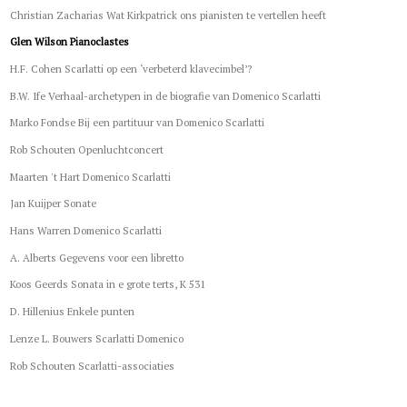
Christian Zacharias Wat Kirkpatrick ons pianisten te vertellen heeft
Glen Wilson Pianoclastes
H.F. Cohen Scarlatti op een ‘verbeterd klavecimbel’?
B.W. Ife Verhaal-archetypen in de biografie van Domenico Scarlatti
Marko Fondse Bij een partituur van Domenico Scarlatti
Rob Schouten Openluchtconcert
Maarten 't Hart Domenico Scarlatti
Jan Kuijper Sonate
Hans Warren Domenico Scarlatti
A. Alberts Gegevens voor een libretto
Koos Geerds Sonata in e grote terts, K 531
D. Hillenius Enkele punten
Lenze L. Bouwers Scarlatti Domenico
Rob Schouten Scarlatti-associaties