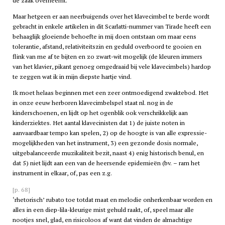
de zaak overneemt.
Maar hetgeen er aan neerbuigends over het klavecimbel te berde wordt
gebracht in enkele artikelen in dit Scarlatti-nummer van Tirade heeft een
behaaglijk gloeiende behoefte in mij doen ontstaan om maar eens
tolerantie, afstand, relativiteitszin en geduld overboord te gooien en
flink van me af te bijten en zo zwart-wit mogelijk (de kleuren immers
van het klavier, pikant genoeg omgedraaid bij vele klavecimbels) hardop
te zeggen wat ik in mijn diepste hartje vind.
Ik moet helaas beginnen met een zeer ontmoedigend zwaktebod. Het
in onze eeuw herboren klavecimbelspel staat nl. nog in de
kinderschoenen, en lijdt op het ogenblik ook verschrikkelijk aan
kinderziektes. Het aantal klavecinisten dat 1) de juiste noten in
aanvaardbaar tempo kan spelen, 2) op de hoogte is van alle expressie-
mogelijkheden van het instrument, 3) een gezonde dosis normale,
uitgebalanceerde muzikaliteit bezit, naast 4) enig historisch benul, en
dat 5) niet lijdt aan een van de heersende epidemieën (bv. – ram het
instrument in elkaar, of, pas een z.g.
[p. 68]
‘rhetorisch’ rubato toe totdat maat en melodie onherkenbaar worden en
alles in een diep-lila-kleurige mist gehuld raakt, of, speel maar alle
nootjes snel, glad, en risicoloos af want dat vinden de almachtige