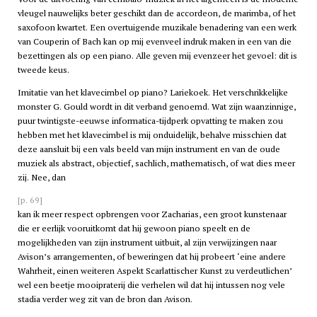
vleugel nauwelijks beter geschikt dan de accordeon, de marimba, of het
saxofoon kwartet. Een overtuigende muzikale benadering van een werk
van Couperin of Bach kan op mij evenveel indruk maken in een van die
bezettingen als op een piano. Alle geven mij evenzeer het gevoel: dit is
tweede keus.
Imitatie van het klavecimbel op piano? Lariekoek. Het verschrikkelijke
monster G. Gould wordt in dit verband genoemd. Wat zijn waanzinnige,
puur twintigste-eeuwse informatica-tijdperk opvatting te maken zou
hebben met het klavecimbel is mij onduidelijk, behalve misschien dat
deze aansluit bij een vals beeld van mijn instrument en van de oude
muziek als abstract, objectief, sachlich, mathematisch, of wat dies meer
zij. Nee, dan
[p. 69]
kan ik meer respect opbrengen voor Zacharias, een groot kunstenaar
die er eerlijk vooruitkomt dat hij gewoon piano speelt en de
mogelijkheden van zijn instrument uitbuit, al zijn verwijzingen naar
Avison’s arrangementen, of beweringen dat hij probeert ‘eine andere
Wahrheit, einen weiteren Aspekt Scarlattischer Kunst zu verdeutlichen’
wel een beetje mooipraterij die verhelen wil dat hij intussen nog vele
stadia verder weg zit van de bron dan Avison.