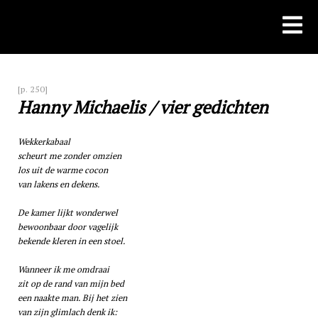
Skip
to
content
[p. 250]
Hanny Michaelis / vier gedichten
Wekkerkabaal
scheurt me zonder omzien
los uit de warme cocon
van lakens en dekens.
De kamer lijkt wonderwel
bewoonbaar door vagelijk
bekende kleren in een stoel.
Wanneer ik me omdraai
zit op de rand van mijn bed
een naakte man. Bij het zien
van zijn glimlach denk ik: