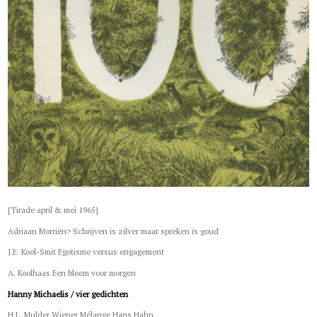
[Tirade april & mei 1965]
Adriaan Morriën> Schrijven is zilver maar spreken is goud
J.E. Kool-Smit Egotisme versus engagement
A. Koolhaas Een bloem voor morgen
Hanny Michaelis / vier gedichten
H.L. Mulder Wiener Mélange Hans Hahn