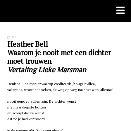
Skip
to
content
[p. 85]
Heather Bell
Waarom je nooit met een dichter
moet trouwen
Vertaling Lieke Marsman
Denk na – de manier waarop creditcards, bougainvillea,
vakanties, woordenboeken, de weg op weg naar het werk allemaal
nooit genoeg zullen zijn. De dichter wenst
met haar diepste botten
en schrijft dat ze wenst
dat ze je had vermoord
in de supermarkt. Ze vraagt zich af