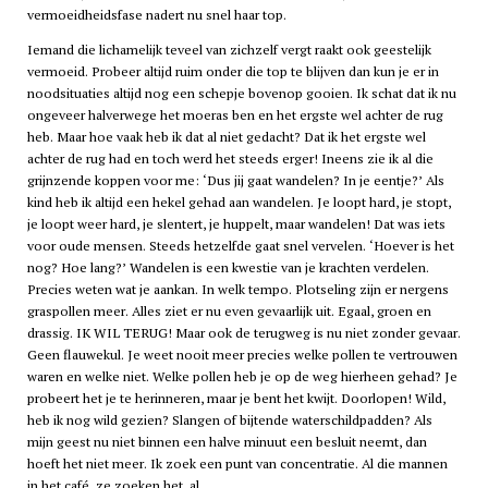
vermoeidheidsfase nadert nu snel haar top.
Iemand die lichamelijk teveel van zichzelf vergt raakt ook geestelijk
vermoeid. Probeer altijd ruim onder die top te blijven dan kun je er in
noodsituaties altijd nog een schepje bovenop gooien. Ik schat dat ik nu
ongeveer halverwege het moeras ben en het ergste wel achter de rug
heb. Maar hoe vaak heb ik dat al niet gedacht? Dat ik het ergste wel
achter de rug had en toch werd het steeds erger! Ineens zie ik al die
grijnzende koppen voor me: ‘Dus jij gaat wandelen? In je eentje?’ Als
kind heb ik altijd een hekel gehad aan wandelen. Je loopt hard, je stopt,
je loopt weer hard, je slentert, je huppelt, maar wandelen! Dat was iets
voor oude mensen. Steeds hetzelfde gaat snel vervelen. ‘Hoever is het
nog? Hoe lang?’ Wandelen is een kwestie van je krachten verdelen.
Precies weten wat je aankan. In welk tempo. Plotseling zijn er nergens
graspollen meer. Alles ziet er nu even gevaarlijk uit. Egaal, groen en
drassig. IK WIL TERUG! Maar ook de terugweg is nu niet zonder gevaar.
Geen flauwekul. Je weet nooit meer precies welke pollen te vertrouwen
waren en welke niet. Welke pollen heb je op de weg hierheen gehad? Je
probeert het je te herinneren, maar je bent het kwijt. Doorlopen! Wild,
heb ik nog wild gezien? Slangen of bijtende waterschildpadden? Als
mijn geest nu niet binnen een halve minuut een besluit neemt, dan
hoeft het niet meer. Ik zoek een punt van concentratie. Al die mannen
in het café, ze zoeken het, al