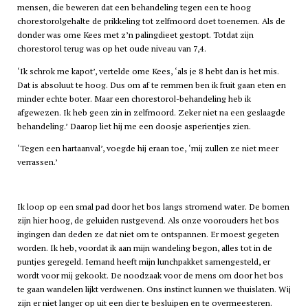
mensen, die beweren dat een behandeling tegen een te hoog
chorestorolgehalte de prikkeling tot zelfmoord doet toenemen. Als de
donder was ome Kees met z’n palingdieet gestopt. Totdat zijn
chorestorol terug was op het oude niveau van 7,4.
‘Ik schrok me kapot’, vertelde ome Kees, ‘als je 8 hebt dan is het mis.
Dat is absoluut te hoog. Dus om af te remmen ben ik fruit gaan eten en
minder echte boter. Maar een chorestorol-behandeling heb ik
afgewezen. Ik heb geen zin in zelfmoord. Zeker niet na een geslaagde
behandeling.’ Daarop liet hij me een doosje asperientjes zien.
‘Tegen een hartaanval’, voegde hij eraan toe, ‘mij zullen ze niet meer
verrassen.’
Ik loop op een smal pad door het bos langs stromend water. De bomen
zijn hier hoog, de geluiden rustgevend. Als onze voorouders het bos
ingingen dan deden ze dat niet om te ontspannen. Er moest gegeten
worden. Ik heb, voordat ik aan mijn wandeling begon, alles tot in de
puntjes geregeld. Iemand heeft mijn lunchpakket samengesteld, er
wordt voor mij gekookt. De noodzaak voor de mens om door het bos
te gaan wandelen lijkt verdwenen. Ons instinct kunnen we thuislaten. Wij
zijn er niet langer op uit een dier te besluipen en te overmeesteren.