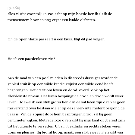
[p. 450]
alles vlucht voor mij uit. Pas echt op mijn hoede ben ik als ik de
mensenstem hoor en nog erger een kudde olifanten.
Op de open vlakte passeert u een kruis. Blijf dit pad volgen.
Heeft een paardenleven zin?
Aan de rand van een poel midden in dit steeds drassiger wordende
gebied stuit ik op een wilde kat die zojuist een wilde eend heeft
besprongen. Het draait om leven en dood, overal, ook op het
allerkleinste niveau. Het leven bespringt de dood en dood wordt weer
leven. Hoewel ik een stuk groter ben dan de kat laten zijn ogen er geen
misverstand over bestaan wie er op deze vierkante meter bosgrond de
baas is. Van de zojuist door hem besprongen prooi zal hij geen
centimeter wijken. Met radeloze ogen kijkt hij mijn kant op, bereid zich
tot het uiterste te verzetten. Uit zijn bek, links en rechts steken veren,
dons en pluisjes. Hij bromt hoog, maakt een slikbeweging en kijkt van