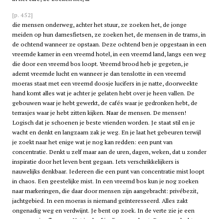
[p. 452]
die mensen onderweg, achter het stuur, ze zoeken het, de jonge
meiden op hun damesfietsen, ze zoeken het, de mensen in de trams, in
de ochtend wanneer ze opstaan. Deze ochtend ben je opgestaan in een
vreemde kamer in een vreemd hotel, in een vreemd land, langs een weg
die door een vreemd bos loopt. Vreemd brood heb je gegeten, je
ademt vreemde lucht en wanneer je dan tenslotte in een vreemd
moeras staat met een vreemd doosje lucifers in je natte, doorweekte
hand komt alles wat je achter je gelaten hebt over je heen vallen. De
gebouwen waar je hebt gewerkt, de cafés waar je gedronken hebt, de
terrasjes waar je hebt zitten kijken. Naar de mensen. De mensen!
Logisch dat je schoenen je beste vrienden worden. Je staat stil en je
wacht en denkt en langzaam zak je weg. En je laat het gebeuren terwijl
je zoekt naar het enige wat je nog kan redden: een punt van
concentratie. Denkt u zelf maar aan de uren, dagen, weken, dat u zonder
inspiratie door het leven bent gegaan. Iets verschrikkelijkers is
nauwelijks denkbaar. Iedereen die een punt van concentratie mist loopt
in chaos. Een geestelijke mist. In een vreemd bos kun je nog zoeken
naar markeringen, die daar door mensen zijn aangebracht: privébezit,
jachtgebied. In een moeras is niemand geïnteresseerd. Alles zakt
ongenadig weg en verdwijnt. Je bent op zoek. In de verte zie je een