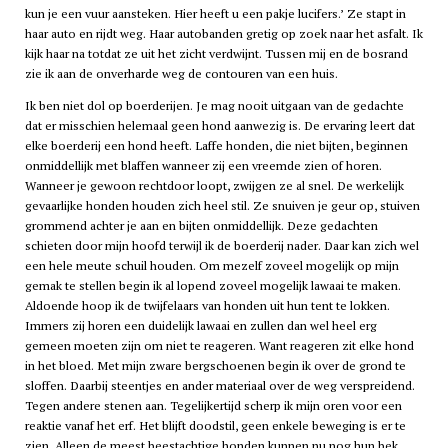
kun je een vuur aansteken. Hier heeft u een pakje lucifers.’ Ze stapt in
haar auto en rijdt weg. Haar autobanden gretig op zoek naar het asfalt. Ik
kijk haar na totdat ze uit het zicht verdwijnt. Tussen mij en de bosrand
zie ik aan de onverharde weg de contouren van een huis.
Ik ben niet dol op boerderijen. Je mag nooit uitgaan van de gedachte
dat er misschien helemaal geen hond aanwezig is. De ervaring leert dat
elke boerderij een hond heeft. Laffe honden, die niet bijten, beginnen
onmiddellijk met blaffen wanneer zij een vreemde zien of horen.
Wanneer je gewoon rechtdoor loopt, zwijgen ze al snel. De werkelijk
gevaarlijke honden houden zich heel stil. Ze snuiven je geur op, stuiven
grommend achter je aan en bijten onmiddellijk. Deze gedachten
schieten door mijn hoofd terwijl ik de boerderij nader. Daar kan zich wel
een hele meute schuil houden. Om mezelf zoveel mogelijk op mijn
gemak te stellen begin ik al lopend zoveel mogelijk lawaai te maken.
Aldoende hoop ik de twijfelaars van honden uit hun tent te lokken.
Immers zij horen een duidelijk lawaai en zullen dan wel heel erg
gemeen moeten zijn om niet te reageren. Want reageren zit elke hond
in het bloed. Met mijn zware bergschoenen begin ik over de grond te
sloffen. Daarbij steentjes en ander materiaal over de weg verspreidend.
Tegen andere stenen aan. Tegelijkertijd scherp ik mijn oren voor een
reaktie vanaf het erf. Het blijft doodstil, geen enkele beweging is er te
zien. Alleen de meest beestachtige honden kunnen nu nog hun bek