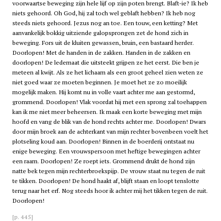
voorwaartse beweging zijn hele lijf op zijn poten brengt. Blaft-ie? Ik heb
niets gehoord. Oh God, hij zal toch wel geblaft hebben? Ik heb nog
steeds niets gehoord. Jezus nog an toe. Een touw, een ketting? Met
aanvankelijk bokkig uitziende galopsprongen zet de hond zich in
beweging. Fors uit de kluiten gewassen, bruin, een bastaard herder.
Doorlopen! Met de handen in de zakken. Handen in de zakken en
doorlopen! De ledemaat die uitsteekt grijpen ze het eerst. Die ben je
meteen al kwijt. Als ze het lichaam als een groot geheel zien weten ze
niet goed waar ze moeten beginnen. Je moet het ze zo moeilijk
mogelijk maken. Hij komt nu in volle vaart achter me aan gestormd,
grommend. Doorlopen! Vlak voordat hij met een sprong zal toehappen
kan ik me niet meer beheersen. Ik maak een korte beweging met mijn
hoofd en vang de blik van de hond rechts achter me. Doorlopen! Dwars
door mijn broek aan de achterkant van mijn rechter bovenbeen voelt het
plotseling koud aan. Doorlopen! Binnen in de boerderij ontstaat nu
enige beweging. Een vrouwspersoon met heftige bewegingen achter
een raam. Doorlopen! Ze roept iets. Grommend drukt de hond zijn
natte bek tegen mijn rechterbroekspijp. De vrouw staat nu tegen de ruit
te tikken. Doorlopen! De hond haakt af, blijft staan en loopt tenslotte
terug naar het erf. Nog steeds hoor ik achter mij het tikken tegen de ruit.
Doorlopen!
[p. 445]