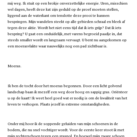
mij weg. Ik stuit op een brokje onverzettelijke energie. Uren, misschien
wel dagen, heeft deze kat zijn geduld op de proef moeten stellen,
liggend aan de waterkant om tenslotte deze prooi te kunnen
bespringen. Mijn wandelen steekt op alle gebieden schraal en bleek af
tegen deze aktie. Wordt het niet eens tijd dat ik iets grijp? Dat ik iets
bespring? U gaat een onduidelijk, met varens begroeid paadje in, dat
steeds smaller wordt en langzaam vervaagt. U bent nu aangekomen op
een moerasvlakte waar nauwelijks nog een pad zichtbaar is.
Moeras.
Ik ben de tocht door het moeras begonnen. Door een licht golvend
landschap baan ik mezelf een weg door hoog en sappig gras. Oriënteer
u op de kaart! Ik weet heel goed wat er nodig is om de kwaliteit van het
leven te verhogen. Plaats jezelf in extreme omstandigheden.
Onder mij hoor ik de soppende geluiden van mijn schoenen in de
bodem, die nu snel vochtiger wordt. Voor de eerste keer stoot ik met
mijn rechterschoen tegen een graspol. En hoewel mijn zware schoen