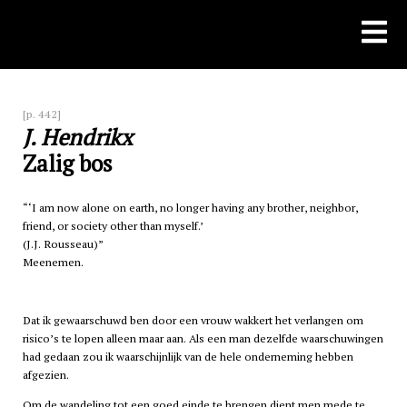
Skip
to
content
[p. 442]
J. Hendrikx
Zalig bos
‘I am now alone on earth, no longer having any brother, neighbor,
friend, or society other than myself.’
(J.J. Rousseau)
Meenemen.
Dat ik gewaarschuwd ben door een vrouw wakkert het verlangen om
risico’s te lopen alleen maar aan. Als een man dezelfde waarschuwingen
had gedaan zou ik waarschijnlijk van de hele onderneming hebben
afgezien.
Om de wandeling tot een goed einde te brengen dient men mede te