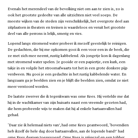
Evenals het merendeel van de bevolking niet om aan te zien is, zo is
ook het grootste gedeelte van alle uitzichten niet veel soeps. De
meeste wijken van de steden zijn verschrikkelijk, het overgrote deel aan
zitplaatsen in theaters en treinen is waardeloos en veruit het grootste
deel van alle perrons is lelijk, smerig en vies.
Lopend langs stromend water probeer ik mezelf geestelijk te reinigen.
De gedachten, die bij me opkomen gooi ik een voor een in de beek, die
ze met zich mee neemt, rustig kabbelend. Als jongetje kon ik dagenlang
met stromend water spelen. Je gooide er een papiertje, een kurk, een
takje in en volgde het stroomafwaarts tot het in een grote donkere pijp
verdween. Nu gooi je een gedachte in het rustig kabbelende water. En
langzaam ga je beelden zien en je blijft die beelden zien, omdat ze niet
meer verstoord worden.
De laatste zwerver die ik tegenkwam was ome Kees. Hij vertelde me dat
hij in de wachtkamer van zijn huisarts naast een vreemde gezeten had,
die hem probeerde wijs te maken dat hij al enkele hartaanvallen had
gehad.
‘Daar zie ik helemaal niets van’, had ome Kees geantwoord, ‘bovendien
heb ikzelf de hele dag door hartaanvallen, aan de lopende band!’ had
ome Kees daaraan toegevoegd. Ome Kees is vrijgezel en een tobber