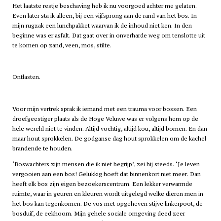
Het laatste restje beschaving heb ik nu voorgoed achter me gelaten.
Even later sta ik alleen, bij een vijfsprong aan de rand van het bos. In
mijn rugzak een lunchpakket waarvan ik de inhoud niet ken. In den
beginne was er asfalt. Dat gaat over in onverharde weg om tenslotte uit
te komen op zand, veen, mos, stilte.
Ontlasten.
Voor mijn vertrek sprak ik iemand met een trauma voor bossen. Een
droefgeestiger plaats als de Hoge Veluwe was er volgens hem op de
hele wereld niet te vinden. Altijd vochtig, altijd kou, altijd bomen. En dan
maar hout sprokkelen. De godganse dag hout sprokkelen om de kachel
brandende te houden.
‘Boswachters zijn mensen die ik niet begrijp’, zei hij steeds. ‘Je leven
vergooien aan een bos! Gelukkig hoeft dat binnenkort niet meer. Dan
heeft elk bos zijn eigen bezoekerscentrum. Een lekker verwarmde
ruimte, waar in geuren en kleuren wordt uitgelegd welke dieren men in
het bos kan tegenkomen. De vos met opgeheven stijve linkerpoot, de
bosduif, de eekhoorn. Mijn gehele sociale omgeving deed zeer