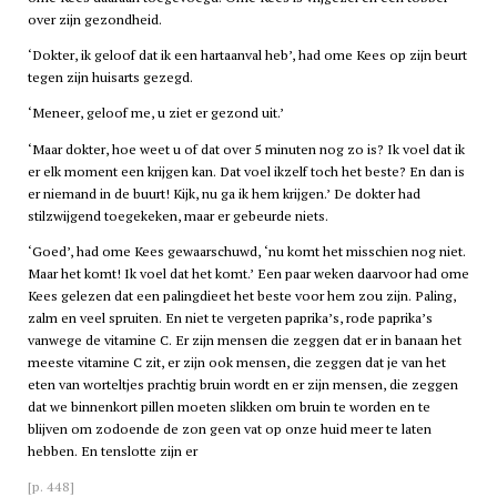
over zijn gezondheid.
‘Dokter, ik geloof dat ik een hartaanval heb’, had ome Kees op zijn beurt
tegen zijn huisarts gezegd.
‘Meneer, geloof me, u ziet er gezond uit.’
‘Maar dokter, hoe weet u of dat over 5 minuten nog zo is? Ik voel dat ik
er elk moment een krijgen kan. Dat voel ikzelf toch het beste? En dan is
er niemand in de buurt! Kijk, nu ga ik hem krijgen.’ De dokter had
stilzwijgend toegekeken, maar er gebeurde niets.
‘Goed’, had ome Kees gewaarschuwd, ‘nu komt het misschien nog niet.
Maar het komt! Ik voel dat het komt.’ Een paar weken daarvoor had ome
Kees gelezen dat een palingdieet het beste voor hem zou zijn. Paling,
zalm en veel spruiten. En niet te vergeten paprika’s, rode paprika’s
vanwege de vitamine C. Er zijn mensen die zeggen dat er in banaan het
meeste vitamine C zit, er zijn ook mensen, die zeggen dat je van het
eten van worteltjes prachtig bruin wordt en er zijn mensen, die zeggen
dat we binnenkort pillen moeten slikken om bruin te worden en te
blijven om zodoende de zon geen vat op onze huid meer te laten
hebben. En tenslotte zijn er
[p. 448]