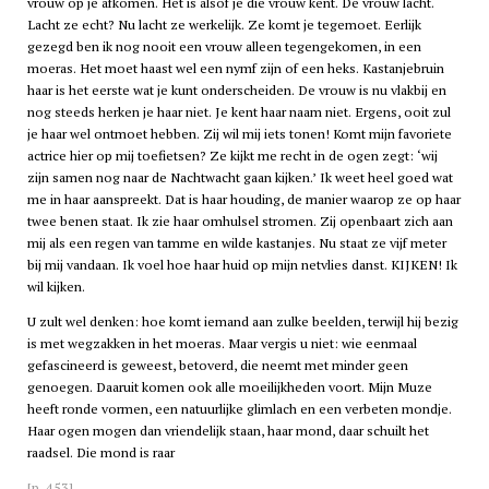
vrouw op je afkomen. Het is alsof je die vrouw kent. De vrouw lacht.
Lacht ze echt? Nu lacht ze werkelijk. Ze komt je tegemoet. Eerlijk
gezegd ben ik nog nooit een vrouw alleen tegengekomen, in een
moeras. Het moet haast wel een nymf zijn of een heks. Kastanjebruin
haar is het eerste wat je kunt onderscheiden. De vrouw is nu vlakbij en
nog steeds herken je haar niet. Je kent haar naam niet. Ergens, ooit zul
je haar wel ontmoet hebben. Zij wil mij iets tonen! Komt mijn favoriete
actrice hier op mij toefietsen? Ze kijkt me recht in de ogen zegt: ‘wij
zijn samen nog naar de Nachtwacht gaan kijken.’ Ik weet heel goed wat
me in haar aanspreekt. Dat is haar houding, de manier waarop ze op haar
twee benen staat. Ik zie haar omhulsel stromen. Zij openbaart zich aan
mij als een regen van tamme en wilde kastanjes. Nu staat ze vijf meter
bij mij vandaan. Ik voel hoe haar huid op mijn netvlies danst. KIJKEN! Ik
wil kijken.
U zult wel denken: hoe komt iemand aan zulke beelden, terwijl hij bezig
is met wegzakken in het moeras. Maar vergis u niet: wie eenmaal
gefascineerd is geweest, betoverd, die neemt met minder geen
genoegen. Daaruit komen ook alle moeilijkheden voort. Mijn Muze
heeft ronde vormen, een natuurlijke glimlach en een verbeten mondje.
Haar ogen mogen dan vriendelijk staan, haar mond, daar schuilt het
raadsel. Die mond is raar
[p. 453]