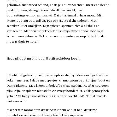
gebouwd. Niet breedlachend, zoals je zou verwachten, maar een beetje
pruilend, nauw, streng. Daaruit straalt haar kracht, haar
doorzettingsvermogen, haar wil. Dat zit allemaal in haar mond. Mijn
Muze loopt nu voor mij uit. Pas op! Niet te dicht naderen! Niet
aanraken! Niet omkijken. Mijn spieren spannen zich als kabels en
zwellen op. Meer en meer kom ik nu in mijn ritme en voel hoe mijn
lichaam een geheel is. Er komen nu momenten waarop ik denk in dit
moeras thuis te horen.
Het pad loopt nu omhoog. U blijft rechtdoor lopen.
‘U hebt het gehaald’, roept de receptioniste blij. ‘Vanavond ga ik voor u
koken, meneer. Salade met spekjes, champignonsoep, konijnenbout en
Dame Blanche. Mag ik een onbeleefde vraag stellen? Heeft u nou geen
pijn? Zijn uw spieren niet stijf?’ Ze vraagt honderduit. Of ik genoeg heb
gehad? Of het gesmaakt heeft? Of ik dit verwacht had? Nee, dit had ik
niet verwacht.
Maar er zijn momenten dat ik zo’n innerlijke rust heb, dat ik me
moeiteloos aan elke denkbare situatie kan aanpassen.