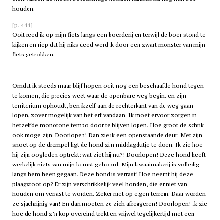
houden.
[p. 444]
Ooit reed ik op mijn fiets langs een boerderij en terwijl de boer stond te
kijken en riep dat hij niks deed werd ik door een zwart monster van mijn
fiets getrokken.
Omdat ik steeds maar blijf hopen ooit nog een beschaafde hond tegen
te komen, die precies weet waar de openbare weg begint en zijn
territorium ophoudt, ben ikzelf aan de rechterkant van de weg gaan
lopen, zover mogelijk van het erf vandaan. Ik moet ervoor zorgen in
hetzelfde monotone tempo door te blijven lopen. Hoe groot de schrik
ook moge zijn. Doorlopen! Dan zie ik een openstaande deur. Met zijn
snoet op de drempel ligt de hond zijn middagdutje te doen. Ik zie hoe
hij zijn oogleden optrekt: wat ziet hij nu?! Doorlopen! Deze hond heeft
werkelijk niets van mijn komst gehoord. Mijn lawaaimakerij is volledig
langs hem heen gegaan. Deze hond is verrast! Hoe neemt hij deze
plaagstoot op? Er zijn verschrikkelijk veel honden, die er niet van
houden om verrast te worden. Zeker niet op eigen terrein. Daar worden
ze sjachrijnig van! En dan moeten ze zich afreageren! Doorlopen! Ik zie
hoe de hond z’n kop overeind trekt en vrijwel tegelijkertijd met een