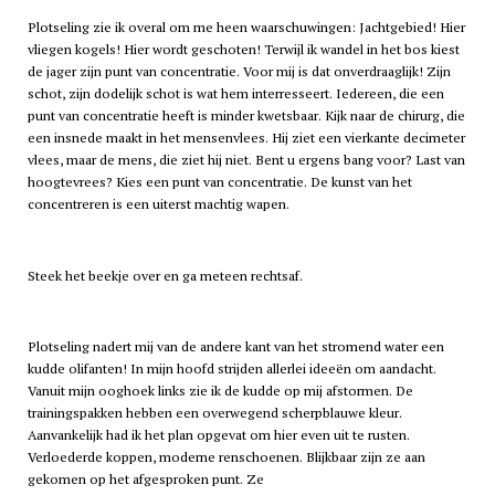
Plotseling zie ik overal om me heen waarschuwingen: Jachtgebied! Hier
vliegen kogels! Hier wordt geschoten! Terwijl ik wandel in het bos kiest
de jager zijn punt van concentratie. Voor mij is dat onverdraaglijk! Zijn
schot, zijn dodelijk schot is wat hem interresseert. Iedereen, die een
punt van concentratie heeft is minder kwetsbaar. Kijk naar de chirurg, die
een insnede maakt in het mensenvlees. Hij ziet een vierkante decimeter
vlees, maar de mens, die ziet hij niet. Bent u ergens bang voor? Last van
hoogtevrees? Kies een punt van concentratie. De kunst van het
concentreren is een uiterst machtig wapen.
Steek het beekje over en ga meteen rechtsaf.
Plotseling nadert mij van de andere kant van het stromend water een
kudde olifanten! In mijn hoofd strijden allerlei ideeën om aandacht.
Vanuit mijn ooghoek links zie ik de kudde op mij afstormen. De
trainingspakken hebben een overwegend scherpblauwe kleur.
Aanvankelijk had ik het plan opgevat om hier even uit te rusten.
Verloederde koppen, moderne renschoenen. Blijkbaar zijn ze aan
gekomen op het afgesproken punt. Ze