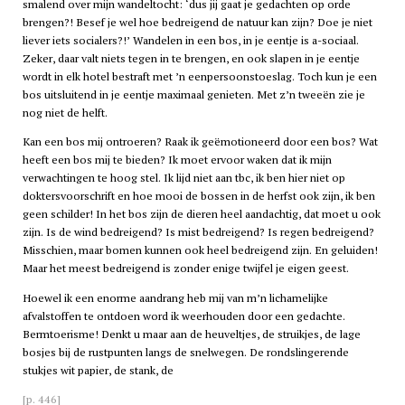
smalend over mijn wandeltocht: ‘dus jij gaat je gedachten op orde
brengen?! Besef je wel hoe bedreigend de natuur kan zijn? Doe je niet
liever iets socialers?!’ Wandelen in een bos, in je eentje is a-sociaal.
Zeker, daar valt niets tegen in te brengen, en ook slapen in je eentje
wordt in elk hotel bestraft met ’n eenpersoonstoeslag. Toch kun je een
bos uitsluitend in je eentje maximaal genieten. Met z’n tweeën zie je
nog niet de helft.
Kan een bos mij ontroeren? Raak ik geëmotioneerd door een bos? Wat
heeft een bos mij te bieden? Ik moet ervoor waken dat ik mijn
verwachtingen te hoog stel. Ik lijd niet aan tbc, ik ben hier niet op
doktersvoorschrift en hoe mooi de bossen in de herfst ook zijn, ik ben
geen schilder! In het bos zijn de dieren heel aandachtig, dat moet u ook
zijn. Is de wind bedreigend? Is mist bedreigend? Is regen bedreigend?
Misschien, maar bomen kunnen ook heel bedreigend zijn. En geluiden!
Maar het meest bedreigend is zonder enige twijfel je eigen geest.
Hoewel ik een enorme aandrang heb mij van m’n lichamelijke
afvalstoffen te ontdoen word ik weerhouden door een gedachte.
Bermtoerisme! Denkt u maar aan de heuveltjes, de struikjes, de lage
bosjes bij de rustpunten langs de snelwegen. De rondslingerende
stukjes wit papier, de stank, de
[p. 446]