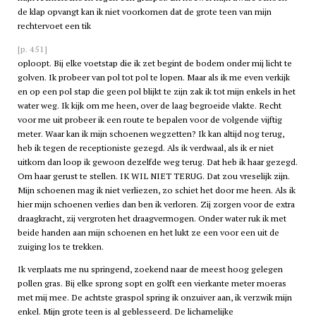
de klap opvangt kan ik niet voorkomen dat de grote teen van mijn
rechtervoet een tik
[p. 451]
oploopt. Bij elke voetstap die ik zet begint de bodem onder mij licht te
golven. Ik probeer van pol tot pol te lopen. Maar als ik me even verkijk
en op een pol stap die geen pol blijkt te zijn zak ik tot mijn enkels in het
water weg. Ik kijk om me heen, over de laag begroeide vlakte. Recht
voor me uit probeer ik een route te bepalen voor de volgende vijftig
meter. Waar kan ik mijn schoenen wegzetten? Ik kan altijd nog terug,
heb ik tegen de receptioniste gezegd. Als ik verdwaal, als ik er niet
uitkom dan loop ik gewoon dezelfde weg terug. Dat heb ik haar gezegd.
Om haar gerust te stellen. IK WIL NIET TERUG. Dat zou vreselijk zijn.
Mijn schoenen mag ik niet verliezen, zo schiet het door me heen. Als ik
hier mijn schoenen verlies dan ben ik verloren. Zij zorgen voor de extra
draagkracht, zij vergroten het draagvermogen. Onder water ruk ik met
beide handen aan mijn schoenen en het lukt ze een voor een uit de
zuiging los te trekken.
Ik verplaats me nu springend, zoekend naar de meest hoog gelegen
pollen gras. Bij elke sprong sopt en golft een vierkante meter moeras
met mij mee. De achtste graspol spring ik onzuiver aan, ik verzwik mijn
enkel. Mijn grote teen is al geblesseerd. De lichamelijke