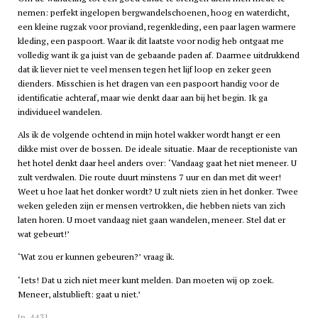
nemen: perfekt ingelopen bergwandelschoenen, hoog en waterdicht,
een kleine rugzak voor proviand, regenkleding, een paar lagen warmere
kleding, een paspoort. Waar ik dit laatste voor nodig heb ontgaat me
volledig want ik ga juist van de gebaande paden af. Daarmee uitdrukkend
dat ik liever niet te veel mensen tegen het lijf loop en zeker geen
dienders. Misschien is het dragen van een paspoort handig voor de
identificatie achteraf, maar wie denkt daar aan bij het begin. Ik ga
individueel wandelen.
Als ik de volgende ochtend in mijn hotel wakker wordt hangt er een
dikke mist over de bossen. De ideale situatie. Maar de receptioniste van
het hotel denkt daar heel anders over: ‘Vandaag gaat het niet meneer. U
zult verdwalen. Die route duurt minstens 7 uur en dan met dit weer!
Weet u hoe laat het donker wordt? U zult niets zien in het donker. Twee
weken geleden zijn er mensen vertrokken, die hebben niets van zich
laten horen. U moet vandaag niet gaan wandelen, meneer. Stel dat er
wat gebeurt!’
‘Wat zou er kunnen gebeuren?’ vraag ik.
‘Iets! Dat u zich niet meer kunt melden. Dan moeten wij op zoek.
Meneer, alstublieft: gaat u niet.’
[p. 443]