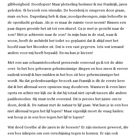
glibberigheid. Doorlopen! Maar plotseling herinner ik me Frankrijk, jaren
geleden. Ik bezoek een vriendin. De boerderij is omgeven door graan,
mais en bos. Dagenlang heb ik daar, noodgedwongen, mijn behoefte in
de openlucht gedaan. Als je er maar de ruimte voor neemt! Binnen een
paar dagen groeide het uit tot een ritueel. Ga je met je gezicht naar de
zon? Met je achterste naar de zon? In mijn huis in de stad, waar ik
woon, heeft de architekt het toilet zo geplaatst dat ik altijd met het
hoofd naar het Noorden zit. Dat is een vast gegeven. Iets wat iemand
anders voor mij heeft bepaald. En nu kun je kiezen!
Met een aan schaamteloosheid grenzende eenvoud ga ik tot de aktie
over. In het bos gebeuren geheimzinnige dingen en hoe meer ik erover
nadenk terwijl ik hier midden in het bos zit hoe geheimzinniger het
wordt. Na dat gedenkwaardige bezoek aan Franrijk is dit de eerste keer
dat ik het allemaal weer opnieuw mag doorleven. Wanneer ik even later
opsta en achter me kijk zie ik dat hij totaal niet opvalt tussen alle andere
paddestoelen. Hij staat recht overeind. Dit is precies het juiste om te
doen, denk ik. De natuur met de natuur te lijf gaan. Wat kun je in een bos
niet allemaal tegen het lijf lopen? Maar eigenlijk moet de vraag luiden:
wat hoop je in een bos tegen het lijf te lopen?
Wat deed Goethe al die jaren in de bossen? Er zijn mensen geweest, die
een bos inliepen om een verschijning tegen te komen. Er zijn ook