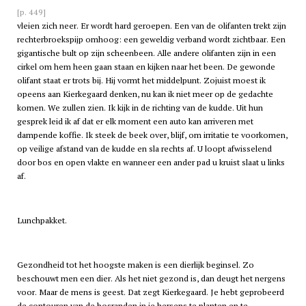
[p. 449]
vleien zich neer. Er wordt hard geroepen. Een van de olifanten trekt zijn
rechterbroekspijp omhoog: een geweldig verband wordt zichtbaar. Een
gigantische bult op zijn scheenbeen. Alle andere olifanten zijn in een
cirkel om hem heen gaan staan en kijken naar het been. De gewonde
olifant staat er trots bij. Hij vormt het middelpunt. Zojuist moest ik
opeens aan Kierkegaard denken, nu kan ik niet meer op de gedachte
komen. We zullen zien. Ik kijk in de richting van de kudde. Uit hun
gesprek leid ik af dat er elk moment een auto kan arriveren met
dampende koffie. Ik steek de beek over, blijf, om irritatie te voorkomen,
op veilige afstand van de kudde en sla rechts af. U loopt afwisselend
door bos en open vlakte en wanneer een ander pad u kruist slaat u links
af.
Lunchpakket.
Gezondheid tot het hoogste maken is een dierlijk beginsel. Zo
beschouwt men een dier. Als het niet gezond is, dan deugt het nergens
voor. Maar de mens is geest. Dat zegt Kierkegaard. Je hebt geprobeerd
de contouren van de bosranden in je hersens te planten en te