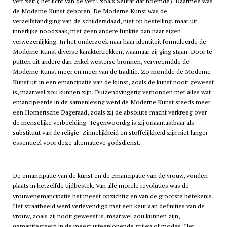
verf zelf (‘het licht van de verf’, zoals Seurat dat noemde). Daarmee was
de Moderne Kunst geboren. De Moderne Kunst was de
verzelfstandiging van de schildersdaad, niet op bestelling, maar uit
innerlijke noodzaak, met geen andere funktie dan haar eigen
verwezenlijking. In het onderzoek naar haar identiteit formuleerde de
Moderne Kunst diverse karaktertrekken, waarnaar zij ging staan. Door te
putten uit andere dan enkel westerse bronnen, vervreemdde de
Moderne Kunst meer en meer van de traditie. Zo mondde de Moderne
Kunst uit in een emancipatie van de kunst, zoals de kunst nooit geweest
is, maar wel zou kunnen zijn. Duizendvingerig verbonden met alles wat
emancipeerde in de samenleving werd de Moderne Kunst steeds meer
een Homerische Dageraad, zoals zij de absolute macht verkreeg over
de menselijke verbeelding. Tegenwoordig is zij onaantastbaar als
substituut van de religie. Zinnelijkheid en stoffelijkheid zijn niet langer
essentieel voor deze alternatieve godsdienst.
De emancipatie van de kunst en de emancipatie van de vrouw, vonden
plaats in hetzelfde tijdbestek. Van alle morele revoluties was de
vrouwenemancipatie het meest opzichtig en van de grootste betekenis.
Het straatbeeld werd verlevendigd met een keur aan definities van de
vrouw, zoals zij nooit geweest is, maar wel zou kunnen zijn,
gemanifesteerd in de meest uiteenlopende stijlen of modes. Het