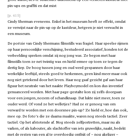
pin-ups en graffiti en dat mist
[p. 415]
Cindy Sherman eveneens. Enkel in het museum heeft ze effekt, omdat
ze verwijst naar de pin-up op de kastdeur, hetgeen je niet verwacht in
een museum.
De poëzie van Cindy Shermans filmstills was fragiel. Haar speelse rijmen
op haar persoonlijke verschijning, bestudeerd associatief, konden tot de
verbeelding spreken omdat zij nog jong was. Ze begon met haar
filmstills toen ze net twintig was en hield ermee op toen ze tegen de
dertig liep. De boog tussen jong en oud werd gespannen door haar
werkelijke leeftijd, steeds goed te herkennen, geen kind meer maar ook
nog niet getekend door het leven. Haar nog gaaf gezicht gaf aan haar
figuur het neutrale van het naakte Playboymodel en kon dus inventief
genuanceerd worden. Met haar page-gestalte kon zij zelfs doorgaan
voor een jongen, nozem of schandknaap. Dat lukte niet meer, toen ze
ouder werd. Of vond ze het welletjes? Had ze er genoeg van om
verward te worden met een doorsnee pin-up? Ze hield er, hoe dan ook,
mee op. De foto’s die ze daarna maakte, waren nog steeds tactiel. Zeer
tactiel. Op het afstotende af. Nog steeds zelfportretten, maar nu als
varken, of als kabouter, als slachtoffer van iets gruwelijks, naakt, bedekt
met de resten van een al te overvloedig ontbijt of – nog akeliger –