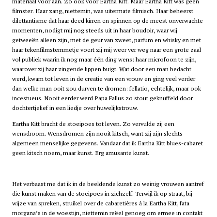
materiaal voor aan. Zo ook voor Eartha Kitt. Maar Eartha Kitt was geen
filmster. Haar zang, niettemin, was uitermate filmisch. Haar beheerst
dilettantisme dat haar deed kirren en spinnen op de meest onverwachte
momenten, nodigt mij nog steeds uit in haar boudoir, waar wij
getweeën alleen zijn, met de geur van zweet, parfum en whisky en met
haar tekenfilmstemmetje voert zij mij weer ver weg naar een grote zaal
vol publiek waarin ik nog maar één ding wens: haar microfoon te zijn,
waarover zij haar zingende lippen buigt. Wat door een man bedacht
werd, kwam tot leven in de creatie van een vrouw en ging veel verder
dan welke man ooit zou durven te dromen: fellatio, echtelijk, maar ook
incestueus. Nooit eerder werd Papa Fallus zo stout geknuffeld door
dochtertjelief in een liedje over huwelijkstrouw.
Eartha Kitt bracht de stoeipoes tot leven. Zo vervulde zij een
wensdroom. Wensdromen zijn nooit kitsch, want zij zijn slechts
algemeen menselijke gegevens. Vandaar dat ik Eartha Kitt blues-cabaret
geen kitsch noem, maar kunst. Erg amusante kunst.
Het verbaast me dat ik in de beeldende kunst zo weinig vrouwen aantref
die kunst maken van de stoeipoes in zichzelf. Terwijl ik op straat, bij
wijze van spreken, struikel over de cabaretières à la Eartha Kitt, fata
morgana’s in de woestijn, niettemin reëel genoeg om ermee in contakt