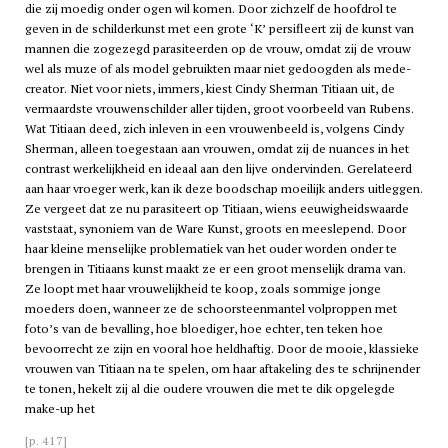
die zij moedig onder ogen wil komen. Door zichzelf de hoofdrol te
geven in de schilderkunst met een grote ‘K’ persifleert zij de kunst van
mannen die zogezegd parasiteerden op de vrouw, omdat zij de vrouw
wel als muze of als model gebruikten maar niet gedoogden als mede-
creator. Niet voor niets, immers, kiest Cindy Sherman Titiaan uit, de
vermaardste vrouwenschilder aller tijden, groot voorbeeld van Rubens.
Wat Titiaan deed, zich inleven in een vrouwenbeeld is, volgens Cindy
Sherman, alleen toegestaan aan vrouwen, omdat zij de nuances in het
contrast werkelijkheid en ideaal aan den lijve ondervinden. Gerelateerd
aan haar vroeger werk, kan ik deze boodschap moeilijk anders uitleggen.
Ze vergeet dat ze nu parasiteert op Titiaan, wiens eeuwigheidswaarde
vaststaat, synoniem van de Ware Kunst, groots en meeslepend. Door
haar kleine menselijke problematiek van het ouder worden onder te
brengen in Titiaans kunst maakt ze er een groot menselijk drama van.
Ze loopt met haar vrouwelijkheid te koop, zoals sommige jonge
moeders doen, wanneer ze de schoorsteenmantel volproppen met
foto’s van de bevalling, hoe bloediger, hoe echter, ten teken hoe
bevoorrecht ze zijn en vooral hoe heldhaftig. Door de mooie, klassieke
vrouwen van Titiaan na te spelen, om haar aftakeling des te schrijnender
te tonen, hekelt zij al die oudere vrouwen die met te dik opgelegde
make-up het
[p. 417]