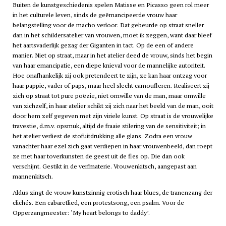
Buiten de kunstgeschiedenis spelen Matisse en Picasso geen rol meer
in het culturele leven, sinds de geëmancipeerde vrouw haar
belangstelling voor de macho verloor. Dat gebeurde op straat sneller
dan in het schildersatelier van vrouwen, moet ik zeggen, want daar bleef
het aartsvaderlijk gezag der Giganten in tact. Op de een of andere
manier. Niet op straat, maar in het atelier deed de vrouw, sinds het begin
van haar emancipatie, een diepe knieval voor de mannelijke autoriteit.
Hoe onafhankelijk zij ook pretendeert te zijn, ze kan haar ontzag voor
haar pappie, vader of paps, maar heel slecht camoufleren. Realiseert zij
zich op straat tot pure poëzie, niet omwille van de man, maar omwille
van zichzelf, in haar atelier schikt zij zich naar het beeld van de man, ooit
door hem zelf gegeven met zijn viriele kunst. Op straat is de vrouwelijke
travestie, d.m.v. opsmuk, altijd de fraaie stilering van de sensitiviteit; in
het atelier verliest de stofuitdrukking alle glans. Zodra een vrouw
vanachter haar ezel zich gaat verdiepen in haar vrouwenbeeld, dan roept
ze met haar toverkunsten de geest uit de fles op. Die dan ook
verschijnt. Gestikt in de verfmaterie. Vrouwenkitsch, aangepast aan
mannenkitsch.
Aldus zingt de vrouw kunstzinnig erotisch haar blues, de tranenzang der
clichés. Een cabaretlied, een protestsong, een psalm. Voor de
Opperzangmeester: ‘My heart belongs to daddy’.