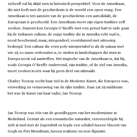
zichzelf zal hij altijd zien in historisch perspektief. Voor de Amerikaan,
die niet leeft met de geschiedenis is de wereld een open vraag. Een
Amerikaan is ten aanzien van de geschiedenis een autodidakt, de
Europeaan is geschoold. Een Amerikaan moet zijn eigen tradities zelf
zoeken. Daarom kon Georgia O’Keeffe met een gerust hart te rade gaan
bij de Indianen-cultuur, de enige traditie die in Amerika echt oud is,
nooit beschermd, maar, integendeel, voortdurend met uitroeing
bedreigd. Een cultuur die even poly-interpretabel is als de natuur met
wie zij zo nauw verbonden is, te vinden in landschappen die men in
Europa nooit zal aantreffen. Het tragische van de Amerikaan is, dat hij,
zoals Georgia O’Keeffe ondervond, zijn traditie, of de ziel van Amerika,
moet zoeken in iets waar hij geen deel van uitmaakt.
Charley Toorop zocht haar ziel in de Moderne Kunst, die Europees was,
verwerking en vernieuwing van de rijke traditie. Daar zat zij middenin:
het was de kunst van haar vader, Jan Toorop.
Jan Toorop was één van de grondleggers van het modernisme in
Nederland. Gestart als een romantische naturalist, vereenzelvigde hij
zich al snel met de Jugendstil en legde een schakel tussen Vincent van
Gogh en Piet Mondriaan, tussen realisme en non-figuratie.