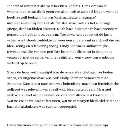
Inderdaad waren het allemaal beelden uit films. Films om van te
watertanden, maar die ik geen van allen ooit te zien zal krijgen, want zij
heeft ze zelf bedacht. In haar ‘cinémathèque imaginaire’
inventariseerde zij zichzelf als filmster, maar ook als het alledaags
grietje, dat haar idolen imiteert. Noch haar idolen, noch haar kwetsbare
persoontje hebben ooit bestaan. Toch kwamen ze niet uit de lucht
vallen, want steeds ontdekte zij weer een andere kant in zichzelf die om
idealisering en relativering vroeg. Cindy Shermans ambachtelijke
travestie was die van een perfekte hoer: het cliché tot in de puntjes
verzorgd, met de schijn van menselijkheid, een vrouw om wanhopig
verliefd op te raken.
Zoals de hoer veilig ingelijfd is in de rosse sfeer, het ego ver buiten
schot, zo ongenaakbaar was ook Cindy Sherman verankerd in de
Moderne Kunst: haar narcisme was buitenissig, maar haar feministische
zelfspot was relevant, wie zijzelf was, bleef buiten beeld. Haar ziel
verkocht zij niet aan de duivel. Ze verkocht alleen haar kunsten duur.
Wat ze etaleerde, was te betasten, wat ze verborgen hield, viel te raden;
haar stofuitdrukking was subliem suggestief.
Cindy Sherman arrangeerde haar filmstills zoals een schilder zijn