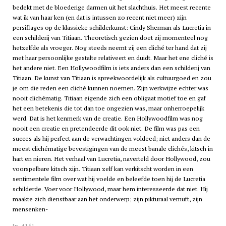
bedekt met de bloederige darmen uit het slachthuis. Het meest recente
wat ik van haar ken (en dat is intussen zo recent niet meer) zijn
persiflages op de klassieke schilderkunst: Cindy Sherman als Lucretia in
een schilderij van Titiaan. Theoretisch gezien doet zij momenteel nog
hetzelfde als vroeger. Nog steeds neemt zij een cliché ter hand dat zij
met haar persoonlijke gestalte relativeert en duidt. Maar het ene cliché is
het andere niet. Een Hollywoodfilm is iets anders dan een schilderij van
Titiaan. De kunst van Titiaan is spreekwoordelijk als cultuurgoed en zou
je om die reden een cliché kunnen noemen. Zijn werkwijze echter was
nooit clichématig. Titiaan eigende zich een obligaat motief toe en gaf
het een betekenis die tot dan toe ongezien was, maar onherroepelijk
werd. Dat is het kenmerk van de creatie. Een Hollywoodfilm was nog
nooit een creatie en pretendeerde dit ook niet. De film was pas een
succes als hij perfect aan de verwachtingen voldeed; niet anders dan de
meest clichématige bevestigingen van de meest banale clichés, kitsch in
hart en nieren. Het verhaal van Lucretia, naverteld door Hollywood, zou
voorspelbare kitsch zijn. Titiaan zelf kan verkitscht worden in een
sentimentele film over wat hij voelde en beleefde toen hij de Lucretia
schilderde. Voer voor Hollywood, maar hem interesseerde dat niet. Hij
maakte zich dienstbaar aan het onderwerp; zijn pikturaal vernuft, zijn
mensenken-
[p. 416]