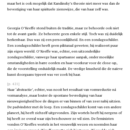
maar het is ook mogelijk dat Kandinsky’s theorie niet meer was dan de
bevestiging van haar spirituele zienswijze, die van haar zelf was.
Georgia O’Keeffe stond buiten de traditie, maar ze behoorde ook niet
tot de avant-garde. Ze beheerste geen enkele stijl. Toch was zij duidelijk
herkenbaar. Dus was zij een persoonlijkheid. En een zondagsschilder.
Een zondagsschilder heeft geen pikturaal geweten; hij realiseert puur
zijn eigen wereld. O’Keeffe was, echter, een uitzonderlijke
zondagsschilder, vanwege haar spartaanse aanpak, onder moeilijke
omstandigheden in barre oorden en haar voorkeur voor de close-up,
die de voorstelling onduidelijk maakt. De vredige knusheid die de naïeve
kunst doorgaans typeert was ver zoek bij haar.
[p. 421]
Haar ‘abstractie’, echter, was nooit het resultaat van vormreductie ná
vormanalyse, maar louter de spontane bevrediging van haar
nieuwsgierigheid hoe de dingen er van binnen of van zeer nabij uitzien.
De padvindster met de loep. Een zondagsschilder komt van een andere
planeet, hij heeft zichzelf uitgevonden. Zijn wortels heeft hij nergens of
hij heeft ze overal waar zijn beschouwer ze wil zien. De feministen
vonden O’Keeffes wortels in het vrouwelijk wezen en noemden haar