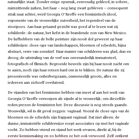
natuurlijke staat. Zonder enige opsmuk, eenvoudig gekleed, in sobere,
ruimzittende jurken, het haar – nog lang zwart gebleven – consequent
strak naar achter, werd Georgia O’Keeffe een feministisch idool,
exponente van de vrouwelijke zuiverheid, het tegendeel van de
stoeipoes. Aan haar getaand gezicht was goed af te lezen wat zij
schilderde: de natuur, het liefst in de brandende zon van New Mexico.
De liefhebbers van de belle peinture zijn nooit dol geweest op haar
schilderijen: close-ups van landschappen, bloemen of schedels, bijna
abstract, verre van sensitief. Haar manier van schilderen was glad, dun en
droog, de uitstraling van de verf was onveranderlijk immaterieel,
fotografisch of filmisch. Begroeide heuvels zijn bij haar nooit zacht om
te aaien, noch zijn haar rotsen hard om in te bikken. De natuur die zij
presenteerde was onherbergzaam, onmenselijk groots, alles en
iedereen aan zichzelf overlatend.
De vijanden van het feminisme hebben van meet af aan het werk van
Georgia O’Keeffe verworpen als zijnde al te vrouwelijk; om diezelfde
reden prezen de feministen het. Deze discussie is nog steeds gaande.
Vrouwelijk, wil in dit geval zeggen: vaginaal. Vooral de close-ups van de
bloemen en de schedels zijn frappant vaginaal. Dat niet alleen; de
dunne, immateriële schilderwijze roept associaties op met het vaginale
vocht. Zo hebben vriend en vijand het werk ervaren, direkt al, bij de
eerste kennismaking en zo hebben ze het ook verwoord. Zelf ontkent