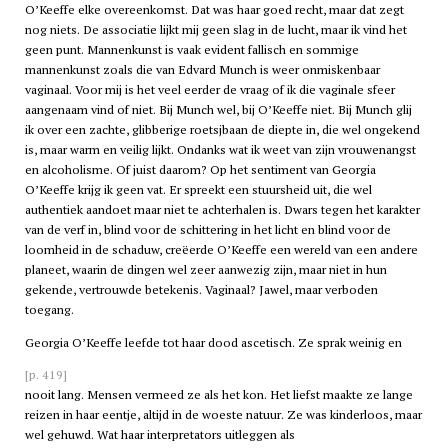
O’Keeffe elke overeenkomst. Dat was haar goed recht, maar dat zegt
nog niets. De associatie lijkt mij geen slag in de lucht, maar ik vind het
geen punt. Mannenkunst is vaak evident fallisch en sommige
mannenkunst zoals die van Edvard Munch is weer onmiskenbaar
vaginaal. Voor mij is het veel eerder de vraag of ik die vaginale sfeer
aangenaam vind of niet. Bij Munch wel, bij O’Keeffe niet. Bij Munch glij
ik over een zachte, glibberige roetsjbaan de diepte in, die wel ongekend
is, maar warm en veilig lijkt. Ondanks wat ik weet van zijn vrouwenangst
en alcoholisme. Of juist daarom? Op het sentiment van Georgia
O’Keeffe krijg ik geen vat. Er spreekt een stuursheid uit, die wel
authentiek aandoet maar niet te achterhalen is. Dwars tegen het karakter
van de verf in, blind voor de schittering in het licht en blind voor de
loomheid in de schaduw, creëerde O’Keeffe een wereld van een andere
planeet, waarin de dingen wel zeer aanwezig zijn, maar niet in hun
gekende, vertrouwde betekenis. Vaginaal? Jawel, maar verboden
toegang.
Georgia O’Keeffe leefde tot haar dood ascetisch. Ze sprak weinig en
[p. 419]
nooit lang. Mensen vermeed ze als het kon. Het liefst maakte ze lange
reizen in haar eentje, altijd in de woeste natuur. Ze was kinderloos, maar
wel gehuwd. Wat haar interpretators uitleggen als