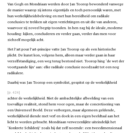
Van Gogh en Mondriaan werden door Jan Toorop bewonderd vanwege
de manier waarop zij intens eigentijds en toch persoonlijk waren, met
hun werkelijkheidsbeleving en met hun bereidheid om radikale
conclusies te trekken uit eigen verrichtingen en uit die van anderen,
waarvoor zij zoveel begrip toonden. In hen zag hij de ideale, moderne
houding: kijken, concluderen en verder gaan, verder dan men voor
zichzelf mogelijk acht.
Het l’art pour l’art-principe vatte Jan Toorop op als een historische
plicht. De kunst kon, volgens hem, alleen maar verder gaan in haar
verzelfstandiging, een weg terug bestond niet. Toorop hing ‘de wet der
voortgaande lijn’ aan: elke radikale conclusie noodzaakt tot een nog
radikalere.
Daarbij was Jan Toorop een symbolist, gespitst op de werkelijkheid
[p. 424]
achter de werkelijkheid. Niet de ambachtelijke afbeelding van een
toevallige realiteit, stond hem voor ogen, maar de concretisering van
een Universeel Beeld. Deze verborgen, maar algemeen geldende,
werkelijkheid diende met verf en doek in een eigen beeldtaal aan het
licht te worden gebracht. Mondriaan verwezenlijkte uiteindelijk het
‘Konkrete Schilderij’ zoals hij dat zelf noemde: een tweedimensionaal