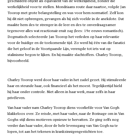
geschilderd objekt als equivalent van de werkelijkheid, zonder die
werkelijkheid voor te stellen. Mondriaans route daar naartoe, volgde Jan
Toorop met grote belangstelling en was voor hem normatief. Zelf kon
hij dit niet opbrengen, gevangen als hij zich voelde in de anekdote. Dat
maakte hem des te strenger in de leer en des te onverdraagzamer
tegenover alles wat reactionair eruit zag (lees: 19e eeuws romantisch).
Dogmatisch selecteerde Jan Toorop het verleden op haar relevantie
voor de huidige en de toekomende tijd. Zo werd hij één van die fanatici
die het geloof in de Voortgaande Lijn, verengde tot iets wat op
stalinisme begon te lijken. En hij maakte slachtoffers. Charley Toorop,
bijvoorbeeld.
Charley Toorop werd door haar vader in het zadel gezet. Hij stimuleerde
haar en steunde haar, ook financieel als het moest. Tegelijkertijd hield
hij haar onder controle. Niet alleen in haar werk, maar zelfs in haar
privéleven.
Van haar vader nam Charley Toorop diens voorliefde voor Van Gogh
klakkeloos over. Ze reisde, met haar vader, naar de Borinage om in Van
Goghs stijl diens motieven opnieuw te hervatten. Ze ging zelfs nog
verder dan haar vader, door de hele levensgang van Van Gogh na te
lopen, tot aan het tekenen in krankzinnigengestichten toe.