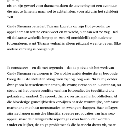
nis en zijn gevoel voor drama maakten de uitvoering tot een avontuur
die niet te filmen is maar wel te achterhalen, voor altijd, in het schilderij
zelf.
Cindy Sherman benadert Titiaans Lucretia op zijn Hollywoods: ze
appelleert aan wat ze ervan weet en verwacht, niet aan wat ze zag. Had
zij dit laatste werkelijk begrepen, zou zij onmiddellijk ophouden te
fotograferen, want Titiaans verhaal is alleen pikturaal weer te geven. Elke
andere vertaling is oneigenlijk.
Ik constateer – en dit met tegenzin – dat de poëzie uit het werk van
Cindy Sherman verdwenen is. De vrolijke ambivalentie die zij beoogde
kreeg de juiste stofuitdrukking toen zij nog jong was. Nu zij mij echter
dwingt om haar serieus te nemen, als Vrouw, Persoon en Kunstenaar, nu
stoort mij het onpersoonlijke van haar fotografie, die tegelijkertijd te
geknutseld aandoet. Zij spreekt thans over zichzelf in hoofdletters. Al
die bloederige gruwelijkheden verwijzen naar de vrouwelijke, barbaarse
machinerie met haar menstruaties en zwangerschappen. Haar collages
zijn niet langer magische filmstills, speelse provocaties van haar sex-
appeal, maar de nauwgezette reportages over haar ouder worden.
Ouder en lelijker, de enige problematiek die haar echt dwars zit, maar