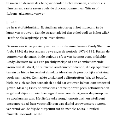
te raken en daarom des te opwindender. Echte mensen, zo mooi als
filmsterren, aan te raken zoals de droomgodinnen van Titiaan of
Rubens, uitdagend vanwe-
[p. 413]
ge haar stofuitdrukking. Ik vind haar niet terug in het museum, in de
kunst van vrouwen. Kan de straatmadelief dan enkel gedijen in het wild?
Heeft ze als kasplantje geen levenskans?
Daarom was ik zo plezierig verrast door de Amerikaanse Cindy Sherman
(geb. 1954) die iets anders bewees, in de periode 1976-1982. Buiten de
context van de straat, in de serieuze sfeer van het museum, prikkelde
Cindy Sherman mij als een prachtig meisje of een adembenemende
vrouw van de straat, de sublieme amateurcomedienne, die op openbaar
terrein de frictie tussen het absolute ideaal en de persoonlijke afwijking
voelbaar maakte. Ze maakte uitsluitend zelfportretten. Wat dit betreft,
hield ze zich aan het narcistisch beeld dat vrouwen in hun kunst meestal
geven. Maar bij Cindy Sherman was het zelfportret geen zelfonderzoek
in gebruikelijke zin: niet haar ego dramatiseerde zij, maar de pin-up die
ze zou kunnen zijn. Met liefdevolle zorg, humoristisch en intelligent
ensceneerde zij haar voorstellingen van allerlei vrouwenstereotypen,
variërend van de frigide burgertrut tot de zwoele Lolita. ‘Untitled
filmstills’ noemde ze die.