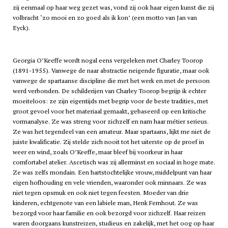
zij eenmaal op haar weg gezet was, vond zij ook haar eigen kunst die zij
volbracht ‘zo mooi en zo goed als ik kon’ (een motto van Jan van
Eyck).
Georgia O’Keeffe wordt nogal eens vergeleken met Charley Toorop
(1891-1955). Vanwege de naar abstractie neigende figuratie, maar ook
vanwege de spartaanse discipline die met het werk en met de persoon
werd verbonden. De schilderijen van Charley Toorop begrijp ik echter
moeiteloos: ze zijn eigentijds met begrip voor de beste tradities, met
groot gevoel voor het materiaal gemaakt, gebaseerd op een kritische
vormanalyse. Ze was streng voor zichzelf en nam haar métier serieus.
Ze was het tegendeel van een amateur. Maar spartaans, lijkt me niet de
juiste kwalificatie. Zij stelde zich nooit tot het uiterste op de proef in
weer en wind, zoals O’Keeffe, maar bleef bij voorkeur in haar
comfortabel atelier. Ascetisch was zij allerminst en sociaal in hoge mate.
Ze was zelfs mondain. Een hartstochtelijke vrouw, middelpunt van haar
eigen hofhouding en vele vrienden, waaronder ook minnaars. Ze was
niet tegen opsmuk en ook niet tegen feesten. Moeder van drie
kinderen, echtgenote van een labiele man, Henk Fernhout. Ze was
bezorgd voor haar familie en ook bezorgd voor zichzelf. Haar reizen
waren doorgaans kunstreizen, studieus en zakelijk, met het oog op haar