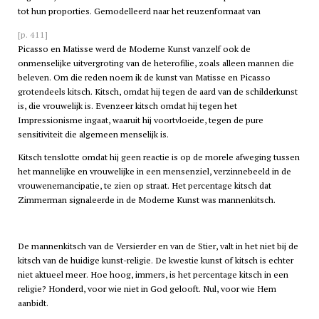
tot hun proporties. Gemodelleerd naar het reuzenformaat van
[p. 411]
Picasso en Matisse werd de Moderne Kunst vanzelf ook de
onmenselijke uitvergroting van de heterofilie, zoals alleen mannen die
beleven. Om die reden noem ik de kunst van Matisse en Picasso
grotendeels kitsch. Kitsch, omdat hij tegen de aard van de schilderkunst
is, die vrouwelijk is. Evenzeer kitsch omdat hij tegen het
Impressionisme ingaat, waaruit hij voortvloeide, tegen de pure
sensitiviteit die algemeen menselijk is.
Kitsch tenslotte omdat hij geen reactie is op de morele afweging tussen
het mannelijke en vrouwelijke in een mensenziel, verzinnebeeld in de
vrouwenemancipatie, te zien op straat. Het percentage kitsch dat
Zimmerman signaleerde in de Moderne Kunst was mannenkitsch.
De mannenkitsch van de Versierder en van de Stier, valt in het niet bij de
kitsch van de huidige kunst-religie. De kwestie kunst of kitsch is echter
niet aktueel meer. Hoe hoog, immers, is het percentage kitsch in een
religie? Honderd, voor wie niet in God gelooft. Nul, voor wie Hem
aanbidt.