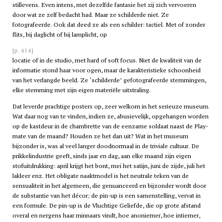
stillevens. Even intens, met dezelfde fantasie het zij zich vervoeren
door wat ze zelf bedacht had. Maar ze schilderde niet. Ze
fotografeerde. Ook dat deed ze als een schilder: tactiel. Met of zonder
flits, bij daglicht of bij lamplicht, op
[p. 414]
locatie of in de studio, met hard of soft focus. Niet de kwaliteit van de
informatie stond haar voor ogen, maar de karakteristieke schoonheid
van het verlangde beeld. Ze ‘schilderde’ gefotografeerde stemmingen,
elke stemming met zijn eigen materiële uitstraling.
Dat leverde prachtige posters op, zeer welkom in het serieuze museum.
Wat daar nog van te vinden, indien ze, abusievelijk, opgehangen worden
op de kastdeur in de chambrette van de eenzame soldaat naast de Play-
mate van de maand? Houden ze het dan uit? Wat in het museum
bijzonder is, was al veel langer doodnormaal in de triviale cultuur. De
prikkelindustrie geeft, sinds jaar en dag, aan elke maand zijn eigen
stofuitdrukking: april krijgt het bont, mei het satijn, juni de zijde, juli het
lakleer enz. Het obligate naaktmodel is het neutrale teken van de
sensualiteit in het algemeen, die genuanceerd en bijzonder wordt door
de substantie van het décor; de pin-up is een samenstelling, vervat in
een formule. De pin-up is de Vluchtige Geliefde, die op grote afstand
overal en nergens haar minnaars vindt, hoe anoniemer, hoe intiemer,