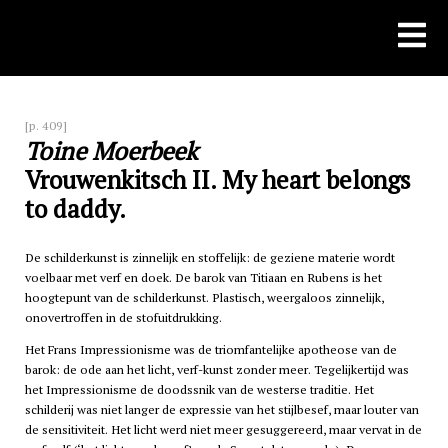
Skip
to
content
[p. 409]
Toine Moerbeek
Vrouwenkitsch II. My heart belongs
to daddy.
De schilderkunst is zinnelijk en stoffelijk: de geziene materie wordt
voelbaar met verf en doek. De barok van Titiaan en Rubens is het
hoogtepunt van de schilderkunst. Plastisch, weergaloos zinnelijk,
onovertroffen in de stofuitdrukking.
Het Frans Impressionisme was de triomfantelijke apotheose van de
barok: de ode aan het licht, verf-kunst zonder meer. Tegelijkertijd was
het Impressionisme de doodssnik van de westerse traditie. Het
schilderij was niet langer de expressie van het stijlbesef, maar louter van
de sensitiviteit. Het licht werd niet meer gesuggereerd, maar vervat in de