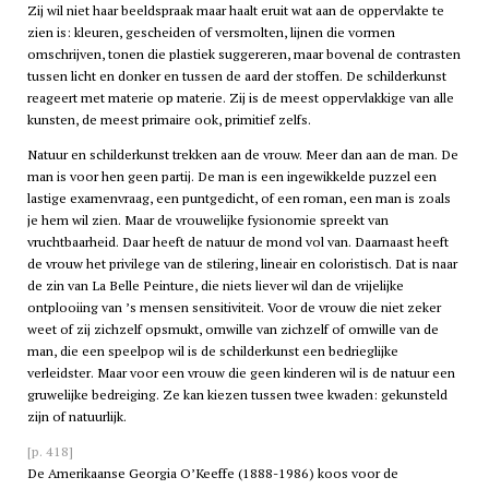
Zij wil niet haar beeldspraak maar haalt eruit wat aan de oppervlakte te
zien is: kleuren, gescheiden of versmolten, lijnen die vormen
omschrijven, tonen die plastiek suggereren, maar bovenal de contrasten
tussen licht en donker en tussen de aard der stoffen. De schilderkunst
reageert met materie op materie. Zij is de meest oppervlakkige van alle
kunsten, de meest primaire ook, primitief zelfs.
Natuur en schilderkunst trekken aan de vrouw. Meer dan aan de man. De
man is voor hen geen partij. De man is een ingewikkelde puzzel een
lastige examenvraag, een puntgedicht, of een roman, een man is zoals
je hem wil zien. Maar de vrouwelijke fysionomie spreekt van
vruchtbaarheid. Daar heeft de natuur de mond vol van. Daarnaast heeft
de vrouw het privilege van de stilering, lineair en coloristisch. Dat is naar
de zin van La Belle Peinture, die niets liever wil dan de vrijelijke
ontplooiing van ’s mensen sensitiviteit. Voor de vrouw die niet zeker
weet of zij zichzelf opsmukt, omwille van zichzelf of omwille van de
man, die een speelpop wil is de schilderkunst een bedrieglijke
verleidster. Maar voor een vrouw die geen kinderen wil is de natuur een
gruwelijke bedreiging. Ze kan kiezen tussen twee kwaden: gekunsteld
zijn of natuurlijk.
[p. 418]
De Amerikaanse Georgia O’Keeffe (1888-1986) koos voor de