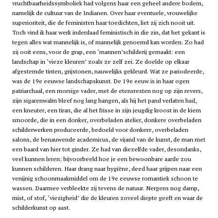
vruchtbaarheidssymboliek had volgens haar een geheel andere bodem,
namelijk de cultuur van de Indianen. Over haar eventuele, vrouwelijke
superioriteit, die de feministen haar toedichten, liet zij zich nooit uit.
Toch vind ik haar werk inderdaad feministisch in die zin, dat het gekant is
tegen alles wat mannelijk is, of mannelijk genoemd kan worden. Zo had
zij ooit eens, voor de grap, een ‘mannen’schilderij gemaakt: een
landschap in ‘vieze kleuren’ zoals ze zelf zei. Ze doelde op elkaar
afgestemde tinten, grijstonen, nauwelijks gekleurd. Wat ze pariodeerde,
was de 19e eeuwse landschapskunst. De 19e eeuw is in haar ogen
patriarchaal, een morsige vader, met de etensresten nog op zijn revers,
zijn sigarenwalm bleef nog lang hangen, als hij het pand verlaten had,
een kneuter, een tiran, die al het frisse in zijn jeugdig kroost in de kiem
smoorde, die in een donker, overbeladen atelier, donkere overbeladen
schilderwerken produceerde, bedoeld voor donkere, overbeladen
salons, de benauwende academicus, de vijand van de kunst, de man met
een baard van hier tot ginder. Ze had van diezelfde vader, desondanks,
veel kunnen leren; bijvoorbeeld hoe je een bewoonbare aarde zou
kunnen schilderen. Haar drang naar hygiëne, deed haar grijpen naar een
venijnig schoonmaakmiddel om de 19e eeuwse romantiek schoon te
wassen. Daarmee verbleekte zij tevens de natuur. Nergens nog damp,
mist, of stof, ‘viezigheid’ die de kleuren zoveel diepte geeft en waar de
schilderkunst op aast.