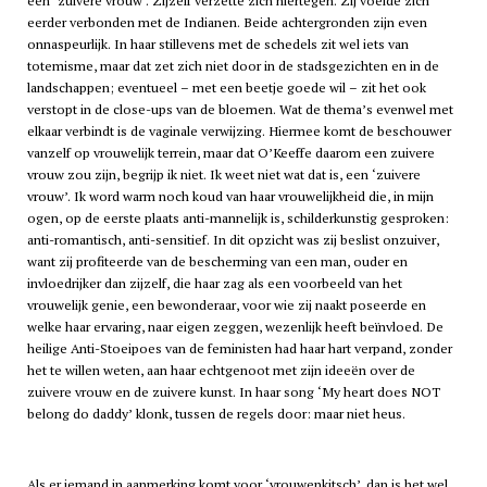
een ‘zuivere vrouw’. Zijzelf verzette zich hiertegen. Zij voelde zich
eerder verbonden met de Indianen. Beide achtergronden zijn even
onnaspeurlijk. In haar stillevens met de schedels zit wel iets van
totemisme, maar dat zet zich niet door in de stadsgezichten en in de
landschappen; eventueel – met een beetje goede wil – zit het ook
verstopt in de close-ups van de bloemen. Wat de thema’s evenwel met
elkaar verbindt is de vaginale verwijzing. Hiermee komt de beschouwer
vanzelf op vrouwelijk terrein, maar dat O’Keeffe daarom een zuivere
vrouw zou zijn, begrijp ik niet. Ik weet niet wat dat is, een ‘zuivere
vrouw’. Ik word warm noch koud van haar vrouwelijkheid die, in mijn
ogen, op de eerste plaats anti-mannelijk is, schilderkunstig gesproken:
anti-romantisch, anti-sensitief. In dit opzicht was zij beslist onzuiver,
want zij profiteerde van de bescherming van een man, ouder en
invloedrijker dan zijzelf, die haar zag als een voorbeeld van het
vrouwelijk genie, een bewonderaar, voor wie zij naakt poseerde en
welke haar ervaring, naar eigen zeggen, wezenlijk heeft beïnvloed. De
heilige Anti-Stoeipoes van de feministen had haar hart verpand, zonder
het te willen weten, aan haar echtgenoot met zijn ideeën over de
zuivere vrouw en de zuivere kunst. In haar song ‘My heart does NOT
belong do daddy’ klonk, tussen de regels door: maar niet heus.
Als er iemand in aanmerking komt voor ‘vrouwenkitsch’, dan is het wel