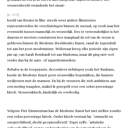
vrouwenbeeld veranderde het straat-
[p. 410]
beeld van theater in film: steeds weer andere filmsterren
representeerden de verschuivingen binnen de moraal, op zoek naar het
evenwicht tussen mannelijk en vrouwelijk. Des te verwonderlijker is het
daarom te moeten constateren hoe marginaal de rol van de vrouw is
gebleven binnen de Moderne (beeldende) Kunst, vanaf de Jugendstil
tot aan het post-modernisme. Weliswaar kreeg elke periode zijn eigen
pin-up, van Sarah Bernhardt tot aan Madonna, maar dit ging niet veel
verder dan bij de auto- of sigarettenmerken.
Behalve in de toegepaste, decoratieve richtingen zoals het Bauhaus,
kende de Moderne Kunst geen vrouwelijke kopstukken, die kunnen
wedijveren met de mannen. En bij de vrouwen die zich ambitieus aan
een meting waagden, stuikel ik geregeld over een zeker percentage
kitsch. Vrouwenkitsch, hinderlijk en overbodig.
Volgens Piet Zimmerman kan de Moderne Kunst het niet stellen zonder
een zeker percentage kitsch. Onder kitsch verstaat hij: ‘onmacht en
onoprechtheid, slecht gecamoufleerd.’ Erger zelfs: ‘artistieke
onbeschoftheid, niet te onderscheiden van de patserigheid van de