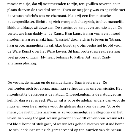
mooie meisje, dat zij ooit meenden te zijn, terug willen toveren en in
plaats daarvan de toverkol tonen. Toen ze nog jong was en speelde met
de vrouwenclichés was ze charmant. Nu is zij een feministische
zedenpredikster. Richtte zij zich vroeger, behaagziek, tot het mannelijk
libido, nu klaagt zij deze aan. De stoeipoes zingt een toontje lager. Ze
vertelt wie haar daddy is: de Kunst. Haar kunst is naar vorm en inhoud
modern, maar ze maakt haar ‘klassiek’ door zich in te leven in Titiaan,
haar grote, mannelijke rivaal. Alzo buigt zij ootmoedig het hoofd voor
de Ware Kunst over het Ware Leven. Uit haar protest spreekt een nog
veel groter ontzag. ‘My heart belongs to Father Art’ zingt Cindy
Sherman plechtig.
De vrouw, de natuur en de schilderkunst. Daar is iets mee. Ze
verhouden zich tot elkaar, maar hun verhouding is onevenwichtig. Het
moeilijkst te begrijpen is de natuur. Onberekenbaar is de natuur, soms
lieflijk, dan weer wreed. Wat zij wil is voor de adelaar anders dan voor de
muis en weer heel anders voor de gletsjer dan voor de rivier. Voor de
mens, die niet buiten haar kan, is zij voornamelijk een allegorie van het
leven, van wieg tot graf, waarin gewonnen wordt of verloren, waarin iets
tot bloei komt of stuk gaat, of waarin iets geheel nieuws tot stand komt.
De schilderkunst stelt zich gereserveerd op ten aanzien van de natuur.