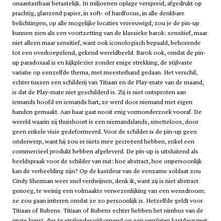
onaantastbaar betastelijk. In miljoenen oplage verspreid, afgedrukt op
prachtig, glanzend papier, in soft- of hardfocus, in alle denkbare
belichtingen, op alle mogelijke locaties vereeuwigd, zou je de pin-up
kunnen zien als een voortzetting van de klassieke barok: sensitief, maar
niet alleen maar sensitief, want ook iconologisch bepaald, behorende
tot een overkoepelend, gekend wereldbeeld. Barok ook, omdat de pin-
up paradoxaal is en kijkplezier zonder enige strekking, de stijlvaste
variatie op eenzelfde thema, met meesterhand gedaan. Het verschil,
echter tussen een schilderij van Titiaan en de Play-mate van de maand,
is dat de Play-mate niet geschilderd is. Zij is niet ontsproten aan
iemands hoofd en iemands hart, ze werd door niemand met eigen
handen gemaakt. Aan haar gaat nooit enig vormonderzoek vooraf. De
wereld waarin zij thuishoort is een niemandslands, smetteloos, door
geen enkele visie gedeformeerd. Voor de schilder is de pin-up geen
onderwerp, want hij zou er niets mee gecreëerd hebben, enkel een
commercieel produkt hebben afgeleverd. De pin-up is uitsluitend als
beeldspraak voor de schilder van nut: hoe abstract, hoe onpersoonlijk
kan de verbeelding zijn? Op de kastdeur van de eenzame soldaat zou
Cindy Sherman weer snel verdwijnen, denk ik, want zij is niet abstract
genoeg, te weinig een volmaakte verwezenlijking van een wensdroom;
ze zou gaan irriteren omdat ze zo persoonlijk is. Hetzelfde geldt voor
Titiaan of Rubens. Titiaan of Rubens echter hebben het nimbus van de
grote kunst, des te stralender uitkomend op een versleten kastdeur met