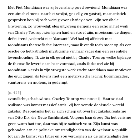
Met Piet Mondriaan was zij levenslang goed bevriend. Mondriaan was
een aimabel mens, naar het schijnt, gezellig en gastvrij, maar artistiek
gesproken kon hij toch weinig voor Charley doen. Zijn sensibele
lijnvoering, zo vrouwelijk elegant, kreeg nergens een echo in het werk
van Charley Toorop, wier lijnen hard en stroef zijn, moeizaam de dingen
definiërend, volstrekt niet ‘dansant’. Wel had zij affiniteit met
Mondriaans theosofische interesse, maar ik vat dit toch meer op als een
reactie op het katholiek mysticisme van haar vader dan een essentiële
levenshouding. Ik zie in elk geval niet bij Charley Toorop welke bijdrage
de theosofie leverde aan haar vormtaal, zoals ik dat wel zie bij
Mondriaan. Reeds in zijn vroegste werk zocht Mondriaan naar motieven
die eruit zagen als tekens met een metafysische lading: boomfaçades,
vuurtorens en molens, in gedempt
[p. 425]
avondlicht, schaduwloos. Charley Toorop was nooit ijl. Haar sociaal-
realisme was immer massief aards. Zij benoemde de visuele wereld
zakelijk. Desondanks het zij zich scherp uit over het zakelijk realisme
van Otto Dix, die Neue Sachlichkeit. Volgens haar droeg Dix het verisme
geen warm hart toe, daar was hij te satirisch voor. Zijn kunst was
gebonden aan de politieke omstandigheden van de Weimar-Republik
tot aan de komst van Hitler en zou verdwijnen als de omstandigheden