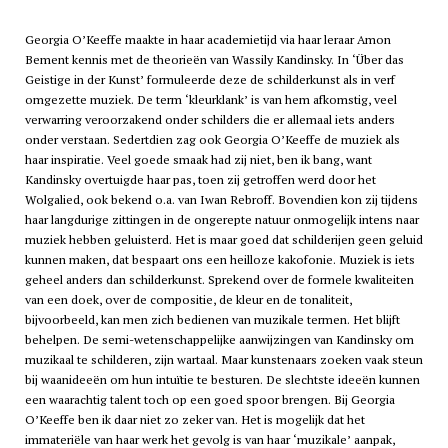
Georgia O’Keeffe maakte in haar academietijd via haar leraar Amon
Bement kennis met de theorieën van Wassily Kandinsky. In ‘Über das
Geistige in der Kunst’ formuleerde deze de schilderkunst als in verf
omgezette muziek. De term ‘kleurklank’ is van hem afkomstig, veel
verwarring veroorzakend onder schilders die er allemaal iets anders
onder verstaan. Sedertdien zag ook Georgia O’Keeffe de muziek als
haar inspiratie. Veel goede smaak had zij niet, ben ik bang, want
Kandinsky overtuigde haar pas, toen zij getroffen werd door het
Wolgalied, ook bekend o.a. van Iwan Rebroff. Bovendien kon zij tijdens
haar langdurige zittingen in de ongerepte natuur onmogelijk intens naar
muziek hebben geluisterd. Het is maar goed dat schilderijen geen geluid
kunnen maken, dat bespaart ons een heilloze kakofonie. Muziek is iets
geheel anders dan schilderkunst. Sprekend over de formele kwaliteiten
van een doek, over de compositie, de kleur en de tonaliteit,
bijvoorbeeld, kan men zich bedienen van muzikale termen. Het blijft
behelpen. De semi-wetenschappelijke aanwijzingen van Kandinsky om
muzikaal te schilderen, zijn wartaal. Maar kunstenaars zoeken vaak steun
bij waanideeën om hun intuïtie te besturen. De slechtste ideeën kunnen
een waarachtig talent toch op een goed spoor brengen. Bij Georgia
O’Keeffe ben ik daar niet zo zeker van. Het is mogelijk dat het
immateriële van haar werk het gevolg is van haar ‘muzikale’ aanpak,