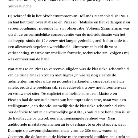
nouveau riche.’
Hij schreef dit in het oktobernummer van Hollands Maandblad uit 1980
en had het toen over Matisse en Picasso. ‘Matisse en het verlangen naar
vereenvoudiging’, noemde hij zijn observatie. Volgens Zimmerman was
kitsch de onvermijdelijke consequentie van de individualisatie van het
stijlbegrip, sinds de 19e eeuw niet langer gedeeld goed, behorende tot
een allesoverkoepelend wereldbeeld. Zimmerman hield dit voor
verloedering, maar voornamelijk in formele, technische zin. Volgens mij
was er meer aan de hand.
Wat Matisse en Picasso vereenvoudigden was de klassieke schoonheid
van de oude Grieken tot en met Ingres, in wie zij nog slechts de
rudimenten van elegantie en potentie herkenden, aangepast aan hun
viriele, erotische beeldspraak: respectievelijk vrouw met bloemenvaas
en vrouw met stier. De expliciet mannelijke kunst van Matisse en
Picasso had de sensuele toets van het impressionisme, maar was een
stellingname, een theorie. Namelijk dat de klassieke schoonheid zich
per definitie toont in de vrouwelijke gestalte, zoals die te herleiden is uit
de traditie, die bij uitstek een mannenaangelegenheid was. Naar
traditionele maatstaven namen zij te overhaast te grote stappen, klein
Duimpje op zevenmijlslaarzen, maar voor de 20e eeuw waren zij
Giganten, die de kunst uit de kleine mensenwereld optilden en uitrekten