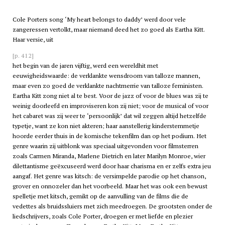
Cole Porters song ‘My heart belongs to daddy’ werd door vele
zangeressen vertolkt, maar niemand deed het zo goed als Eartha Kitt.
Haar versie, uit
[p. 412]
het begin van de jaren vijftig, werd een wereldhit met
eeuwigheidswaarde: de verklankte wensdroom van talloze mannen,
maar even zo goed de verklankte nachtmerrie van talloze feministen.
Eartha Kitt zong niet al te best. Voor de jazz of voor de blues was zij te
weinig doorleefd en improviseren kon zij niet; voor de musical of voor
het cabaret was zij weer te ‘persoonlijk’ dat wil zeggen altijd hetzelfde
typetje, want ze kon niet akteren; haar aanstellerig kinderstemmetje
hoorde eerder thuis in de komische tekenfilm dan op het podium. Het
genre waarin zij uitblonk was speciaal uitgevonden voor filmsterren
zoals Carmen Miranda, Marlene Dietrich en later Marilyn Monroe, wier
dilettantisme geëxcuseerd werd door haar charisma en er zelfs extra jeu
aangaf. Het genre was kitsch: de versimpelde parodie op het chanson,
grover en onnozeler dan het voorbeeld. Maar het was ook een bewust
spelletje met kitsch, gemikt op de aanvulling van de films die de
vedettes als bruidssluiers met zich meedroegen. De grootsten onder de
liedschrijvers, zoals Cole Porter, droegen er met liefde en plezier