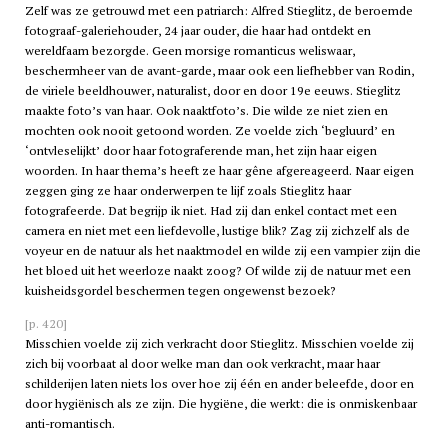
Zelf was ze getrouwd met een patriarch: Alfred Stieglitz, de beroemde
fotograaf-galeriehouder, 24 jaar ouder, die haar had ontdekt en
wereldfaam bezorgde. Geen morsige romanticus weliswaar,
beschermheer van de avant-garde, maar ook een liefhebber van Rodin,
de viriele beeldhouwer, naturalist, door en door 19e eeuws. Stieglitz
maakte foto’s van haar. Ook naaktfoto’s. Die wilde ze niet zien en
mochten ook nooit getoond worden. Ze voelde zich ‘begluurd’ en
‘ontvleselijkt’ door haar fotograferende man, het zijn haar eigen
woorden. In haar thema’s heeft ze haar gêne afgereageerd. Naar eigen
zeggen ging ze haar onderwerpen te lijf zoals Stieglitz haar
fotografeerde. Dat begrijp ik niet. Had zij dan enkel contact met een
camera en niet met een liefdevolle, lustige blik? Zag zij zichzelf als de
voyeur en de natuur als het naaktmodel en wilde zij een vampier zijn die
het bloed uit het weerloze naakt zoog? Of wilde zij de natuur met een
kuisheidsgordel beschermen tegen ongewenst bezoek?
[p. 420]
Misschien voelde zij zich verkracht door Stieglitz. Misschien voelde zij
zich bij voorbaat al door welke man dan ook verkracht, maar haar
schilderijen laten niets los over hoe zij één en ander beleefde, door en
door hygiënisch als ze zijn. Die hygiëne, die werkt: die is onmiskenbaar
anti-romantisch.