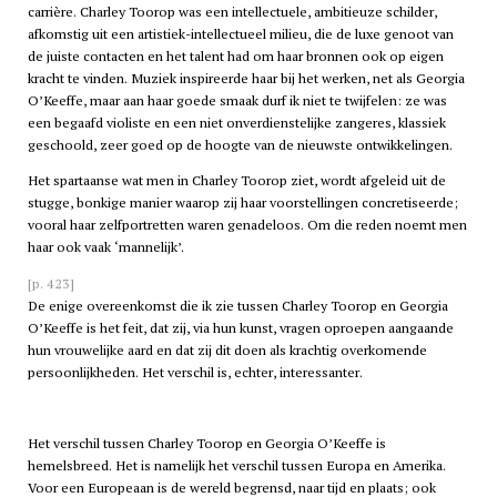
carrière. Charley Toorop was een intellectuele, ambitieuze schilder,
afkomstig uit een artistiek-intellectueel milieu, die de luxe genoot van
de juiste contacten en het talent had om haar bronnen ook op eigen
kracht te vinden. Muziek inspireerde haar bij het werken, net als Georgia
O’Keeffe, maar aan haar goede smaak durf ik niet te twijfelen: ze was
een begaafd violiste en een niet onverdienstelijke zangeres, klassiek
geschoold, zeer goed op de hoogte van de nieuwste ontwikkelingen.
Het spartaanse wat men in Charley Toorop ziet, wordt afgeleid uit de
stugge, bonkige manier waarop zij haar voorstellingen concretiseerde;
vooral haar zelfportretten waren genadeloos. Om die reden noemt men
haar ook vaak ‘mannelijk’.
[p. 423]
De enige overeenkomst die ik zie tussen Charley Toorop en Georgia
O’Keeffe is het feit, dat zij, via hun kunst, vragen oproepen aangaande
hun vrouwelijke aard en dat zij dit doen als krachtig overkomende
persoonlijkheden. Het verschil is, echter, interessanter.
Het verschil tussen Charley Toorop en Georgia O’Keeffe is
hemelsbreed. Het is namelijk het verschil tussen Europa en Amerika.
Voor een Europeaan is de wereld begrensd, naar tijd en plaats; ook