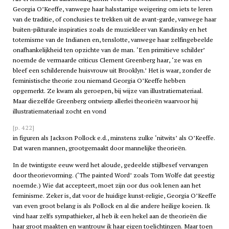
Georgia O’Keeffe, vanwege haar halsstarrige weigering om iets te leren
van de traditie, of conclusies te trekken uit de avant-garde, vanwege haar
buiten-pikturale inspiraties zoals de muziekleer van Kandinsky en het
totemisme van de Indianen en, tenslotte, vanwege haar zelfingebeelde
onafhankelijkheid ten opzichte van de man. ‘Een primitieve schilder’
noemde de vermaarde criticus Clement Greenberg haar, ‘ze was en
bleef een schilderende huisvrouw uit Brooklyn.’ Het is waar, zonder de
feministische theorie zou niemand Georgia O’Keeffe hebben
opgemerkt. Ze kwam als geroepen, bij wijze van illustratiemateriaal.
Maar diezelfde Greenberg ontwierp allerlei theorieën waarvoor hij
illustratiemateriaal zocht en vond
[p. 422]
in figuren als Jackson Pollock e.d., minstens zulke ‘nitwits’ als O’Keeffe.
Dat waren mannen, grootgemaakt door mannelijke theorieën.
In de twintigste eeuw werd het aloude, gedeelde stijlbesef vervangen
door theorievorming. (‘The painted Word’ zoals Tom Wolfe dat geestig
noemde.) Wie dat accepteert, moet zijn oor dus ook lenen aan het
feminisme. Zeker is, dat voor de huidige kunst-religie, Georgia O’Keeffe
van even groot belang is als Pollock en al die andere heilige koeien. Ik
vind haar zelfs sympathieker, al heb ik een hekel aan de theorieën die
haar groot maakten en wantrouw ik haar eigen toelichtingen. Maar toen