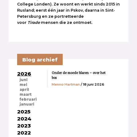
College Londen). Ze woont en werkt sinds 2015 in
Rusland; eerst één jaar in Pskov, daarna in Sint-
Petersburg en ze portretteerde
voor
Tirade
mensen die ze ontmoet.
Blog archief
Onder de moede blaren – over het
2026
bos
juni
Menno Hartman
/ 18 juni 2026
mei
april
maart
februari
januari
2025
2024
2023
2022