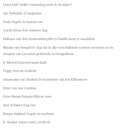
Lloyd Haft Welke verjaardag noem ik de mijne?
Jan Siebelink 23 augustus
Frida Vogels De laatste eer
Carola Kloos Een donkere dag
Mohana van den Kroonenberg Met je familie moet je wandelen
Mirjam van Hengel De dag dat ik alle verschillende soorten steentjes in de
stoepen van Lissabon probeerde te fotograferen
K. Michel Duizend maal dank
Peggy Verzett Gedicht
Johanneke van Slooten De koorleider van het Kikkermeer
Peter van Lier Continu
Ester Naomi Perquin Blijven eten
Jowi Schmitz Dag Gijs
Rutger Kopland Dagen en nachten
D. Hooijer Grijze route, ezelsvel