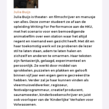
Julia Buijs
Julia Buijs is theater- en filmschrijver en manusje
van alles. Deze zomer studeert ze af aan de
opleiding Writing For Performance aan de HKU,
met het scenario voor een bemoedigende
animatiefilm over een station waar het altijd
regent en niemand een gezicht heeft. Met dit en
haar toekomstig werk wil ze proberen de lezer
stil te laten staan, adem te laten halen en
zichzelf en anderen te omarmen. Haar teksten
zijn fantasierijk, gelaagd, experimenteel en
persoonlijk. Ze werkt door middel van
sprokkelen, puzzelen en plakken en gelooft
binnen vijf jaar een eigen genre gecreëerd te
hebben. Verder zal je haar kunnen vinden als
vleermuisveldwerker, regisseur,
festivalprogrammeur, creatief producent,
saunameester, kinderboekenschrijver en juist
ook voorloper van de ‘Kinderlijke’ Verhalen voor
Volwassenen.