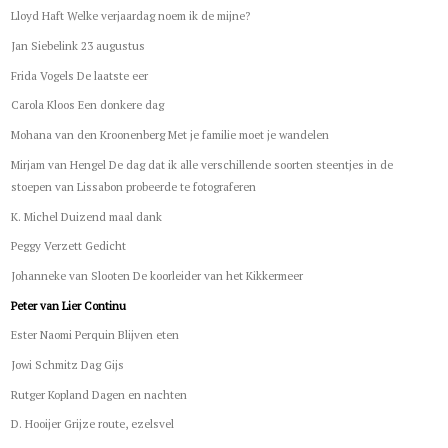
Lloyd Haft Welke verjaardag noem ik de mijne?
Jan Siebelink 23 augustus
Frida Vogels De laatste eer
Carola Kloos Een donkere dag
Mohana van den Kroonenberg Met je familie moet je wandelen
Mirjam van Hengel De dag dat ik alle verschillende soorten steentjes in de
stoepen van Lissabon probeerde te fotograferen
K. Michel Duizend maal dank
Peggy Verzett Gedicht
Johanneke van Slooten De koorleider van het Kikkermeer
Peter van Lier Continu
Ester Naomi Perquin Blijven eten
Jowi Schmitz Dag Gijs
Rutger Kopland Dagen en nachten
D. Hooijer Grijze route, ezelsvel