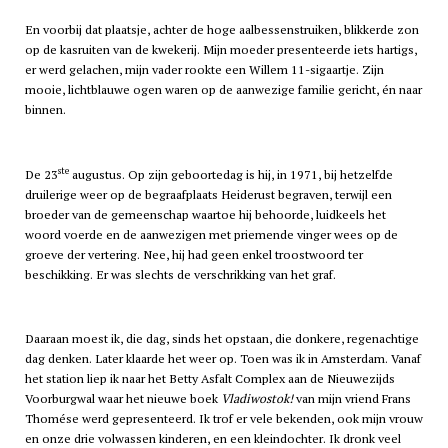
En voorbij dat plaatsje, achter de hoge aalbessenstruiken, blikkerde zon
op de kasruiten van de kwekerij. Mijn moeder presenteerde iets hartigs,
er werd gelachen, mijn vader rookte een Willem 11-sigaartje. Zijn
mooie, lichtblauwe ogen waren op de aanwezige familie gericht, én naar
binnen.
ste
De 23
augustus. Op zijn geboortedag is hij, in 1971, bij hetzelfde
druilerige weer op de begraafplaats Heiderust begraven, terwijl een
broeder van de gemeenschap waartoe hij behoorde, luidkeels het
woord voerde en de aanwezigen met priemende vinger wees op de
groeve der vertering. Nee, hij had geen enkel troostwoord ter
beschikking. Er was slechts de verschrikking van het graf.
Daaraan moest ik, die dag, sinds het opstaan, die donkere, regenachtige
dag denken. Later klaarde het weer op. Toen was ik in Amsterdam. Vanaf
het station liep ik naar het Betty Asfalt Complex aan de Nieuwezijds
Voorburgwal waar het nieuwe boek
Vladiwostok!
van mijn vriend Frans
Thomése werd gepresenteerd. Ik trof er vele bekenden, ook mijn vrouw
en onze drie volwassen kinderen, en een kleindochter. Ik dronk veel