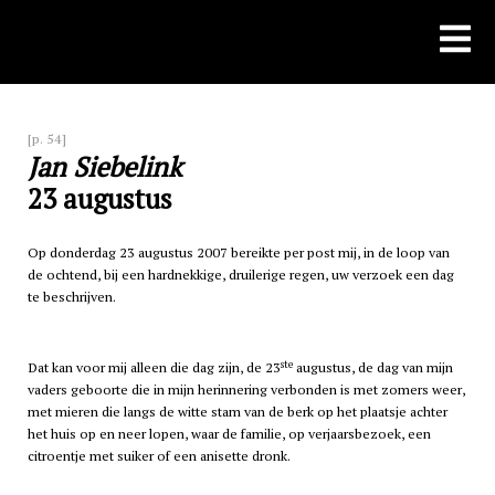
Skip
to
content
[p. 54]
Jan Siebelink
23 augustus
Op donderdag 23 augustus 2007 bereikte per post mij, in de loop van
de ochtend, bij een hardnekkige, druilerige regen, uw verzoek een dag
te beschrijven.
ste
Dat kan voor mij alleen die dag zijn, de 23
augustus, de dag van mijn
vaders geboorte die in mijn herinnering verbonden is met zomers weer,
met mieren die langs de witte stam van de berk op het plaatsje achter
het huis op en neer lopen, waar de familie, op verjaarsbezoek, een
citroentje met suiker of een anisette dronk.