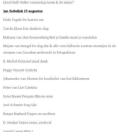
Lloyd Haft Welke verjaardag noem ik de mijne?
Jan Siebelink 23 augustus
Frida Vogels De laatste eer
Carola Kloos Een donkere dag
Mohana van den Kroonenberg Met je familie moet je wandelen
Mirjam van Hengel De dag dat ik alle verschillende soorten steentjes in de
stoepen van Lissabon probeerde te fotograferen
K. Michel Duizend maal dank
Peggy Verzett Gedicht
Johanneke van Slooten De koorleider van het Kikkermeer
Peter van Lier Continu
Ester Naomi Perquin Blijven eten
Jowi Schmitz Dag Gijs
Rutger Kopland Dagen en nachten
D. Hooijer Grijze route, ezelsvel
Astrid Lampe Pilot I