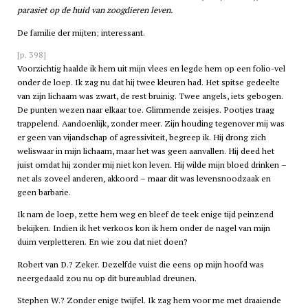
parasiet op de huid van zoogdieren leven.
De familie der mijten; interessant.
[p. 398]
Voorzichtig haalde ik hem uit mijn vlees en legde hem op een folio-vel
onder de loep. Ik zag nu dat hij twee kleuren had. Het spitse gedeelte
van zijn lichaam was zwart, de rest bruinig. Twee angels, iets gebogen.
De punten wezen naar elkaar toe. Glimmende zeisjes. Pootjes traag
trappelend. Aandoenlijk, zonder meer. Zijn houding tegenover mij was
er geen van vijandschap of agressiviteit, begreep ik. Hij drong zich
weliswaar in mijn lichaam, maar het was geen aanvallen. Hij deed het
juist omdat hij zonder mij niet kon leven. Hij wilde mijn bloed drinken –
net als zoveel anderen, akkoord – maar dit was levensnoodzaak en
geen barbarie.
Ik nam de loep, zette hem weg en bleef de teek enige tijd peinzend
bekijken. Indien ik het verkoos kon ik hem onder de nagel van mijn
duim verpletteren. En wie zou dat niet doen?
Robert van D.? Zeker. Dezelfde vuist die eens op mijn hoofd was
neergedaald zou nu op dit bureaublad dreunen.
Stephen W.? Zonder enige twijfel. Ik zag hem voor me met draaiende