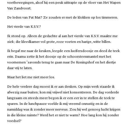
voetbewegingen, alsof hij een peuk uittrapte op de vloer van Het Wapen
Van Zandvoort.
De leden van Pat Mat? Ze zouden er met de klokken op los timmeren.
Het vierde van K.S.V.?
Ik stond op. Alleen de gedachte al aan het vierde van K.S.V. maakte me
ziek; die kleedkamer vol grote, roze voeten en harige, witte billen.
Ik begaf me naar de keuken, leegde een lucifersdoosje en deed de teek
erin. Daarna zette ik het doosje op de schoorsteenmantel met het
voornemen ‘savonds terug te gaan naar De Koningshof en het diertje
daar vrij te laten.
Maar het liet me niet meer los.
De hele verdere dag moest ik er aan denken. Op mijn werk staarde ik
afwezig naar buiten; kon mij vrijwel niet konsentreren. De dag vorderde
langzaam en steeds meer begon ik er een eer in te stellen de teek te
sparen. In de lunchpauze voelde ik mij vreemd onrustig en in de
namiddag was ik zonder meer nerveus. Zou hij wel genoeg lucht krijgen
in die kleine ruimte? Werd het er niet te warm? Hoe lang kon hij zonder
voedsel?