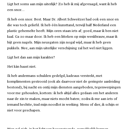
Ligt het soms aan mijn uiterlijk? Zo heb ik mij afgevraagd, want ik heb
een snor…
Ik heb een snor. Best. Maar Dr. Albert Schweitzer had ook een snor en
die was toch geliefd. Ik heb één kunsttand, terwijl half Nederland een
plastic gehemelte heeft. Mijn oren staan iets af; goed, maar ik ben niet
kaal. Ga zo maar door. Ik heb een litteken op mijn wenkbrauw, maar ik
bijt geen nagels. Mijn neusgaten zijn nogal wijd, maar ik heb geen
pukkels. Nee, aan mijn uiterlijke verschijning zal het wel niet liggen.
Ligt het dan aan mijn karakter?
Het kàn haast niet.
Ik heb andermans schulden gedelgd, kadeaus verstrekt, met
komplimenten gestrooid (ook als daarvoor niet de geringste aanleiding
bestond), bij nacht en ontij mijn diensten aangeboden, tegenwerpingen
voor me gehouden, kortom: ik heb altijd alles gedaan om het anderen
naar de zin te maken, maar niets mocht baten; zodra ik me aan iets of
iemand hechtte, trad mijn noodlot in werking. Mens of dier, ik schijn er
niet voor geschapen.
Men zal zich, in het licht van bovenstaande, gemakkelijk kunnen