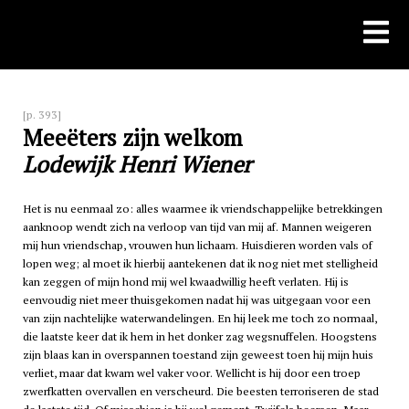
Skip
to
content
[p. 393]
Meeëters zijn welkom
Lodewijk Henri Wiener
Het is nu eenmaal zo: alles waarmee ik vriendschappelijke betrekkingen
aanknoop wendt zich na verloop van tijd van mij af. Mannen weigeren
mij hun vriendschap, vrouwen hun lichaam. Huisdieren worden vals of
lopen weg; al moet ik hierbij aantekenen dat ik nog niet met stelligheid
kan zeggen of mijn hond mij wel kwaadwillig heeft verlaten. Hij is
eenvoudig niet meer thuisgekomen nadat hij was uitgegaan voor een
van zijn nachtelijke waterwandelingen. En hij leek me toch zo normaal,
die laatste keer dat ik hem in het donker zag wegsnuffelen. Hoogstens
zijn blaas kan in overspannen toestand zijn geweest toen hij mijn huis
verliet, maar dat kwam wel vaker voor. Wellicht is hij door een troep
zwerfkatten overvallen en verscheurd. Die beesten terroriseren de stad