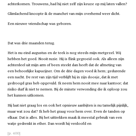
achterkomen. Trouwens, had hij niet zelf zijn keuze op mij laten vallen?
Glimlachend knoopte ik de manchet van mijn overhemd weer dicht.
Een nieuwe vriendschap was geboren.
Dat was drie maanden terug.
Het is nu eind augustus en de teek is nog steeds mijn metgezel. Wij
hebben het goed. Nooit ruzie. Hij is flink gegroeid ook. Als alleen zijn
achterdeel uit mijn arm of been steekt dan heeft dat de afmeting van
een behoorlijke kapucijner. Om de drie dagen voed ik hem; gedurende
een nacht. De rest van zijn tijd verblijft hij in zijn doosje, dat ik met
gedroogd gras heb opgevuld. Ik neem hem nooit mee naar kantoor; dat
risiko durf ik niet te nemen. Bij de minste verwonding die ik oploop zou
het kunnen uitkomen.
Hij laat niet graag los en ook het opnieuw aanbijten is nu tamelijk pijnlijk,
maar wat zou dat? Ik heb het graag voor hem over. Even de tanden op
elkaar. Dat is alles. Bij het uittrekken maak ik meestal gebruik van een
watje gedrenkt in ether. Dan wordt hij verdoofd en
[p. 400]