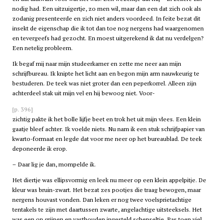
nodig had. Een uitzuigertje, zo men wil, maar dan een dat zich ook als
zodanig presenteerde en zich niet anders voordeed. In feite bezat dit
insekt de eigenschap die ik tot dan toe nog nergens had waargenomen
en tevergeefs had gezocht. En moest uitgerekend ik dat nu verdelgen?
Een netelig probleem.
Ik begaf mij naar mijn studeerkamer en zette me neer aan mijn
schrijfbureau. Ik knipte het licht aan en begon mijn arm nauwkeurig te
bestuderen. De teek was niet groter dan een peperkorrel. Alleen zijn
achterdeel stak uit mijn vel en hij bewoog niet. Voor-
[p. 396]
zichtig pakte ik het bolle lijfje beet en trok het uit mijn vlees. Een klein
gaatje bleef achter. Ik voelde niets. Nu nam ik een stuk schrijfpapier van
kwarto-formaat en legde dat voor me neer op het bureaublad. De teek
deponeerde ik erop.
– Daar lig je dan, mompelde ik.
Het diertje was ellipsvormig en leek nu meer op een klein appelpitje. De
kleur was bruin-zwart. Het bezat zes pootjes die traag bewogen, maar
nergens houvast vonden. Dan leken er nog twee voelsprietachtige
tentakels te zijn met daartussen zwarte, angelachtige uitsteeksels. Het
was een op grijpen en vasthouden ingesteld schepseltje. Pas toen viel