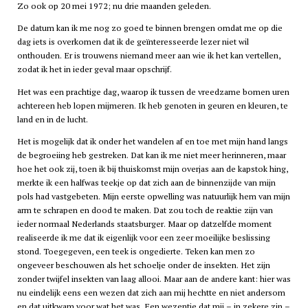
Zo ook op 20 mei 1972; nu drie maanden geleden.
De datum kan ik me nog zo goed te binnen brengen omdat me op die
dag iets is overkomen dat ik de geïnteresseerde lezer niet wil
onthouden. Er is trouwens niemand meer aan wie ik het kan vertellen,
zodat ik het in ieder geval maar opschrijf.
Het was een prachtige dag, waarop ik tussen de vreedzame bomen uren
achtereen heb lopen mijmeren. Ik heb genoten in geuren en kleuren, te
land en in de lucht.
Het is mogelijk dat ik onder het wandelen af en toe met mijn hand langs
de begroeiing heb gestreken. Dat kan ik me niet meer herinneren, maar
hoe het ook zij, toen ik bij thuiskomst mijn overjas aan de kapstok hing,
merkte ik een halfwas teekje op dat zich aan de binnenzijde van mijn
pols had vastgebeten. Mijn eerste opwelling was natuurlijk hem van mijn
arm te schrapen en dood te maken. Dat zou toch de reaktie zijn van
ieder normaal Nederlands staatsburger. Maar op datzelfde moment
realiseerde ik me dat ik eigenlijk voor een zeer moeilijke beslissing
stond. Toegegeven, een teek is ongedierte. Teken kan men zo
ongeveer beschouwen als het schoelje onder de insekten. Het zijn
zonder twijfel insekten van laag allooi. Maar aan de andere kant: hier was
nu eindelijk eens een wezen dat zich aan mij hechtte en niet andersom
en dat uitkwam voor wat het was. Een wezentje dat mij – in zekere zin –