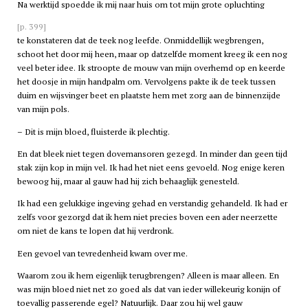
Na werktijd spoedde ik mij naar huis om tot mijn grote opluchting
[p. 399]
te konstateren dat de teek nog leefde. Onmiddellijk wegbrengen,
schoot het door mij heen, maar op datzelfde moment kreeg ik een nog
veel beter idee. Ik stroopte de mouw van mijn overhemd op en keerde
het doosje in mijn handpalm om. Vervolgens pakte ik de teek tussen
duim en wijsvinger beet en plaatste hem met zorg aan de binnenzijde
van mijn pols.
– Dit is mijn bloed, fluisterde ik plechtig.
En dat bleek niet tegen dovemansoren gezegd. In minder dan geen tijd
stak zijn kop in mijn vel. Ik had het niet eens gevoeld. Nog enige keren
bewoog hij, maar al gauw had hij zich behaaglijk genesteld.
Ik had een gelukkige ingeving gehad en verstandig gehandeld. Ik had er
zelfs voor gezorgd dat ik hem niet precies boven een ader neerzette
om niet de kans te lopen dat hij verdronk.
Een gevoel van tevredenheid kwam over me.
Waarom zou ik hem eigenlijk terugbrengen? Alleen is maar alleen. En
was mijn bloed niet net zo goed als dat van ieder willekeurig konijn of
toevallig passerende egel? Natuurlijk. Daar zou hij wel gauw