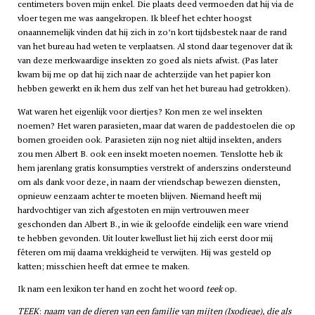
centimeters boven mijn enkel. Die plaats deed vermoeden dat hij via de
vloer tegen me was aangekropen. Ik bleef het echter hoogst
onaannemelijk vinden dat hij zich in zo’n kort tijdsbestek naar de rand
van het bureau had weten te verplaatsen. Al stond daar tegenover dat ik
van deze merkwaardige insekten zo goed als niets afwist. (Pas later
kwam bij me op dat hij zich naar de achterzijde van het papier kon
hebben gewerkt en ik hem dus zelf van het het bureau had getrokken).
Wat waren het eigenlijk voor diertjes? Kon men ze wel insekten
noemen? Het waren parasieten, maar dat waren de paddestoelen die op
bomen groeiden ook. Parasieten zijn nog niet altijd insekten, anders
zou men Albert B. ook een insekt moeten noemen. Tenslotte heb ik
hem jarenlang gratis konsumpties verstrekt of anderszins ondersteund
om als dank voor deze, in naam der vriendschap bewezen diensten,
opnieuw eenzaam achter te moeten blijven. Niemand heeft mij
hardvochtiger van zich afgestoten en mijn vertrouwen meer
geschonden dan Albert B., in wie ik geloofde eindelijk een ware vriend
te hebben gevonden. Uit louter kwellust liet hij zich eerst door mij
fêteren om mij daarna vrekkigheid te verwijten. Hij was gesteld op
katten; misschien heeft dat ermee te maken.
Ik nam een lexikon ter hand en zocht het woord
teek
op.
TEEK
:
naam van de dieren van een familie van mijten (Ixodieae), die als