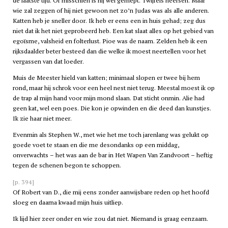
de laatste tijd. Of misschien is hij wel gemept. Twijfels heersen. Maar
wie zal zeggen of hij niet gewoon net zo’n Judas was als alle anderen.
Katten heb je sneller door. Ik heb er eens een in huis gehad; zeg dus
niet dat ik het niet geprobeerd heb. Een kat slaat alles op het gebied van
egoïsme, valsheid en folterlust. Pioe was de naam. Zelden heb ik een
rijksdaalder beter besteed dan die welke ik moest neertellen voor het
vergassen van dat loeder.
Muis de Meester hield van katten; minimaal slopen er twee bij hem
rond, maar hij schrok voor een heel nest niet terug. Meestal moest ik op
de trap al mijn hand voor mijn mond slaan. Dat sticht onmin. Alie had
geen kat, wel een poes. Die kon je opwinden en die deed dan kunstjes.
Ik zie haar niet meer.
Evenmin als Stephen W., met wie het me toch jarenlang was gelukt op
goede voet te staan en die me desondanks op een middag,
onverwachts – het was aan de bar in Het Wapen Van Zandvoort – heftig
tegen de schenen begon te schoppen.
[p. 394]
Of Robert van D., die mij eens zonder aanwijsbare reden op het hoofd
sloeg en daarna kwaad mijn huis uitliep.
Ik lijd hier zeer onder en wie zou dat niet. Niemand is graag eenzaam.