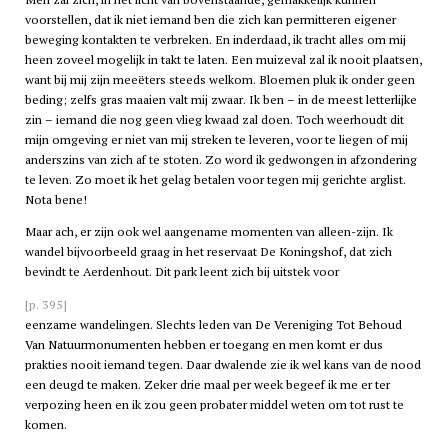
voorstellen, dat ik niet iemand ben die zich kan permitteren eigener
beweging kontakten te verbreken. En inderdaad, ik tracht alles om mij
heen zoveel mogelijk in takt te laten. Een muizeval zal ik nooit plaatsen,
want bij mij zijn meeëters steeds welkom. Bloemen pluk ik onder geen
beding; zelfs gras maaien valt mij zwaar. Ik ben – in de meest letterlijke
zin – iemand die nog geen vlieg kwaad zal doen. Toch weerhoudt dit
mijn omgeving er niet van mij streken te leveren, voor te liegen of mij
anderszins van zich af te stoten. Zo word ik gedwongen in afzondering
te leven. Zo moet ik het gelag betalen voor tegen mij gerichte arglist.
Nota bene!
Maar ach, er zijn ook wel aangename momenten van alleen-zijn. Ik
wandel bijvoorbeeld graag in het reservaat De Koningshof, dat zich
bevindt te Aerdenhout. Dit park leent zich bij uitstek voor
[p. 395]
eenzame wandelingen. Slechts leden van De Vereniging Tot Behoud
Van Natuurmonumenten hebben er toegang en men komt er dus
prakties nooit iemand tegen. Daar dwalende zie ik wel kans van de nood
een deugd te maken. Zeker drie maal per week begeef ik me er ter
verpozing heen en ik zou geen probater middel weten om tot rust te
komen.