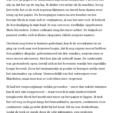
mij op dat het op de rug lag. Ik drukte een nietje uit de machine, boog
het recht, liet er de teek tegenop klimmen en streek hem daarna weer
terug op het papier. De bewegingen waren nu iets kwieker en het
beestje bleek in staat zich te verplaatsen, al was het niet veel. Ik bekeek
de beschadiging in mijn huid. Er was een roze zwellinkje opgekomen.
Niets bizonders. Iedere ordinaire mug liet meer achter. De hulpeloze
parasiet werkte zich in kleine, langzame cirkels nergens naartoe.
Om hem nog beter te kunnen gadeslaan, liep ik de woonkamer in en
ging op zoek naar een koperen loepje, dat ik nog ergens moest hebben.
Een prakties dingetje, gekonstrueerd uit drie wandjes, waarvan men er
twee moest uitvouwen. Het kon dan uit zichzelf staan. De onderzijde
was grotendeels open, terwijl zich in het bovenste wandje het eigenlijke
loepje bevond. Door het instrumentje in positie te brengen stelde men
het automaties op scherp. Vermoedelijk was het ontworpen voor
filatelisten, maar men kon er ook teken mee vergroten.
Ik had het vergrootglaasje weldra gevonden – meer dan enkele minuten
kan ik niet zijn weggeweest – maar toen ik in mijn studeervertrek
terugkeerde bleek het insekt niet meer op het papier te liggen. Ik trok
het vel weg en begon langs het bureaublad te speuren, centimeter voor
centimeter; mijn gezicht dicht bij het hout. Dit nu was donkerbruin,
zodat de teek er, mede door de vele inktspatjes, een gedegen