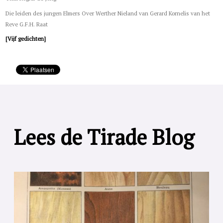
Die leiden des jungen Elmers Over Werther Nieland van Gerard Kornelis van het
Reve G.F.H. Raat
[Vijf gedichten]
Lees de Tirade Blog