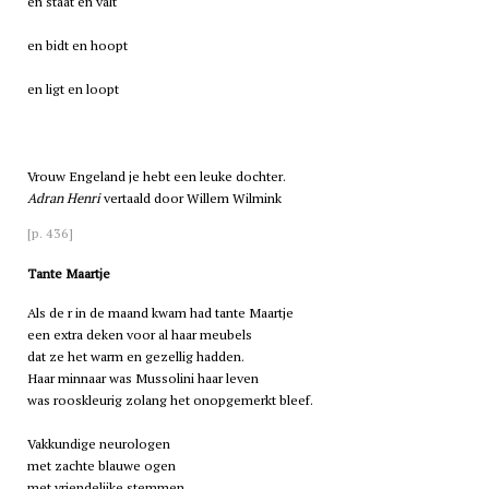
en staat en valt
en bidt en hoopt
en ligt en loopt
Vrouw Engeland je hebt een leuke dochter.
Adran Henri
vertaald door Willem Wilmink
[p. 436]
Tante Maartje
Als de r in de maand kwam had tante Maartje
een extra deken voor al haar meubels
dat ze het warm en gezellig hadden.
Haar minnaar was Mussolini haar leven
was rooskleurig zolang het onopgemerkt bleef.
Vakkundige neurologen
met zachte blauwe ogen
met vriendelijke stemmen