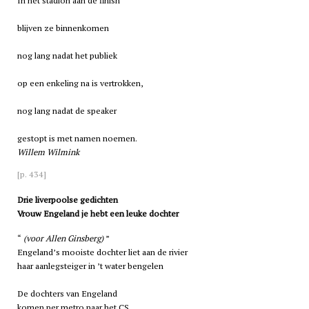
In het stadion aan de finish
blijven ze binnenkomen
nog lang nadat het publiek
op een enkeling na is vertrokken,
nog lang nadat de speaker
gestopt is met namen noemen.
Willem Wilmink
[p. 434]
Drie liverpoolse gedichten
Vrouw Engeland je hebt een leuke dochter
(voor Allen Ginsberg)
Engeland’s mooiste dochter liet aan de rivier
haar aanlegsteiger in ’t water bengelen
De dochters van Engeland
komen per metro naar het CS