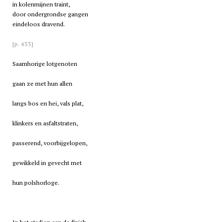
in kolenmijnen traint,
door ondergrondse gangen
eindeloos dravend.
[p. 433]
Saamhorige lotgenoten
gaan ze met hun allen
langs bos en hei, vals plat,
klinkers en asfaltstraten,
passerend, voorbijgelopen,
gewikkeld in gevecht met
hun polshorloge.