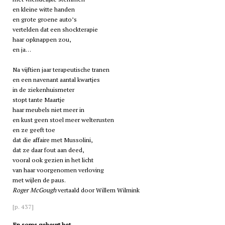
en kleine witte handen
en grote groene auto’s
vertelden dat een shockterapie
haar opknappen zou,
en ja…
Na vijftien jaar terapeutische tranen
en een navenant aantal kwartjes
in de ziekenhuismeter
stopt tante Maartje
haar meubels niet meer in
en kust geen stoel meer welterusten
en ze geeft toe
dat die affaire met Mussolini,
dat ze daar fout aan deed,
vooral ook gezien in het licht
van haar voorgenomen verloving
met wijlen de paus.
Roger McGough
vertaald door Willem Wilmink
[p. 437]
En soms gebeurt het