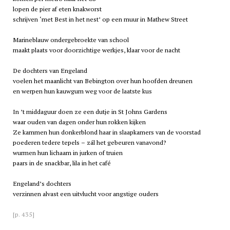
lopen de pier af eten knakworst
schrijven ‘met Best in het nest’ op een muur in Mathew Street
Marineblauw ondergebroekte van school
maakt plaats voor doorzichtige werkjes, klaar voor de nacht
De dochters van Engeland
voelen het maanlicht van Bebington over hun hoofden dreunen
en werpen hun kauwgum weg voor de laatste kus
In ’t middaguur doen ze een dutje in St Johns Gardens
waar ouden van dagen onder hun rokken kijken
Ze kammen hun donkerblond haar in slaapkamers van de voorstad
poederen tedere tepels – zál het gebeuren vanavond?
wurmen hun lichaam in jurken of truien
paars in de snackbar, lila in het café
Engeland’s dochters
verzinnen alvast een uitvlucht voor angstige ouders
[p. 435]