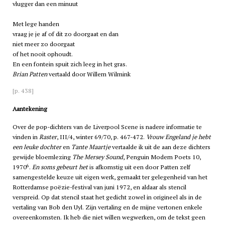
vlugger dan een minuut
Met lege handen
vraag je je af of dit zo doorgaat en dan
niet meer zo doorgaat
of het nooit ophoudt.
En een fontein spuit zich leeg in het gras.
Brian Patten
vertaald door Willem Wilmink
[p. 438]
Aantekening
Over de pop-dichters van de Liverpool Scene is nadere informatie te
vinden in
Raster
, III/4, winter 69/70, p. 467-472.
Vrouw Engeland je hebt
een leuke dochter
en
Tante Maartje
vertaalde ik uit de aan deze dichters
gewijde bloemlezing
The Mersey Sound
, Penguin Modern Poets 10,
6
1970
.
En soms gebeurt het
is afkomstig uit een door Patten zelf
samengestelde keuze uit eigen werk, gemaakt ter gelegenheid van het
Rotterdamse poëzie-festival van juni 1972, en aldaar als stencil
verspreid. Op dat stencil staat het gedicht zowel in origineel als in de
vertaling van Bob den Uyl. Zijn vertaling en de mijne vertonen enkele
overeenkomsten. Ik heb die niet willen wegwerken, om de tekst geen