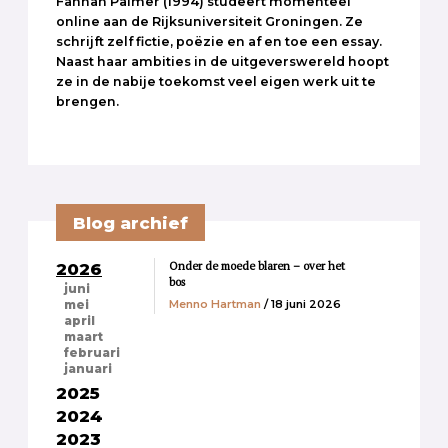
Fannah Palmer (1994) studeert momenteel
online aan de Rijksuniversiteit Groningen. Ze
schrijft zelf fictie, poëzie en af en toe een essay.
Naast haar ambities in de uitgeverswereld hoopt
ze in de nabije toekomst veel eigen werk uit te
brengen.
Blog archief
Onder de moede blaren – over het
2026
bos
juni
Menno Hartman
/ 18 juni 2026
mei
april
maart
februari
januari
2025
2024
2023