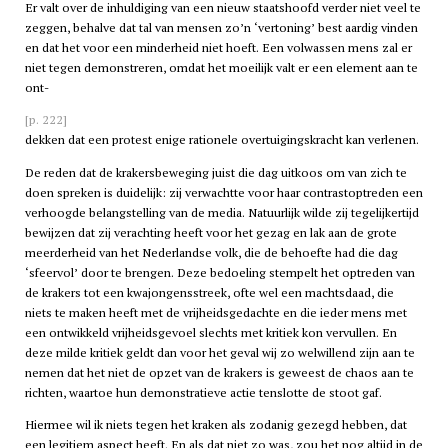
Er valt over de inhuldiging van een nieuw staatshoofd verder niet veel te
zeggen, behalve dat tal van mensen zo’n ‘vertoning’ best aardig vinden
en dat het voor een minderheid niet hoeft. Een volwassen mens zal er
niet tegen demonstreren, omdat het moeilijk valt er een element aan te
ont-
[p. 222]
dekken dat een protest enige rationele overtuigingskracht kan verlenen.
De reden dat de krakersbeweging juist die dag uitkoos om van zich te
doen spreken is duidelijk: zij verwachtte voor haar contrastoptreden een
verhoogde belangstelling van de media. Natuurlijk wilde zij tegelijkertijd
bewijzen dat zij verachting heeft voor het gezag en lak aan de grote
meerderheid van het Nederlandse volk, die de behoefte had die dag
‘sfeervol’ door te brengen. Deze bedoeling stempelt het optreden van
de krakers tot een kwajongensstreek, ofte wel een machtsdaad, die
niets te maken heeft met de vrijheidsgedachte en die ieder mens met
een ontwikkeld vrijheidsgevoel slechts met kritiek kon vervullen. En
deze milde kritiek geldt dan voor het geval wij zo welwillend zijn aan te
nemen dat het niet de opzet van de krakers is geweest de chaos aan te
richten, waartoe hun demonstratieve actie tenslotte de stoot gaf.
Hiermee wil ik niets tegen het kraken als zodanig gezegd hebben, dat
een legitiem aspect heeft. En als dat niet zo was, zou het nog altijd in de