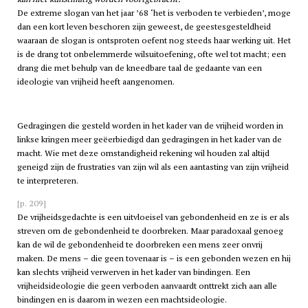
De extreme slogan van het jaar ’68 ‘het is verboden te verbieden’, moge
dan een kort leven beschoren zijn geweest, de geestesgesteldheid
waaraan de slogan is ontsproten oefent nog steeds haar werking uit. Het
is de drang tot onbelemmerde wilsuitoefening, ofte wel tot macht; een
drang die met behulp van de kneedbare taal de gedaante van een
ideologie van vrijheid heeft aangenomen.
Gedragingen die gesteld worden in het kader van de vrijheid worden in
linkse kringen meer geëerbiedigd dan gedragingen in het kader van de
macht. Wie met deze omstandigheid rekening wil houden zal altijd
geneigd zijn de frustraties van zijn wil als een aantasting van zijn vrijheid
te interpreteren.
[p. 209]
De vrijheidsgedachte is een uitvloeisel van gebondenheid en ze is er als
streven om de gebondenheid te doorbreken. Maar paradoxaal genoeg
kan de wil de gebondenheid te doorbreken een mens zeer onvrij
maken. De mens – die geen tovenaar is – is een gebonden wezen en hij
kan slechts vrijheid verwerven in het kader van bindingen. Een
vrijheidsideologie die geen verboden aanvaardt onttrekt zich aan alle
bindingen en is daarom in wezen een machtsideologie.