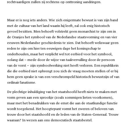
rechtvaardigen zullen zij rechtens op onttroning aandringen.
Maar er is nog iets anders. Wie zich enigermate bewust is van zijn band
met de cultuur van het land waarin hij leeft, zal ook enig historisch
gevoel bezitten. Men behoeft volstrekt geen monarchist te zijn om in
de Oranjes het symbool van de Nederlandse staatsvorming en van vier
eeuwen Nederlandse geschiedenis te zien. Dat behoeft weliswaar geen
reden te zijn om hier ten eeuwigen dage het koningschap te
onderhouden, maar het verplicht wel tot eerbied voor het symbool,
zolang dat – mede door de wijze van taakvervulling door de persoon
van de vorst – zijn symboolwerking niet heeft verloren. Een republikein
die die eerbied niet opbrengt zou zich de vraag moeten stellen of er bij
hem geen sprake is van een verschrompeld historisch bewustzijn of van
ordinair fanatisme.
De plechtige inhuldiging van het staatshoofd heeft niets te maken met
vorm geven aan een sprookje (zoals sommigen lieten voorkomen),
maar met het benadrukken van de ernst die aan de staatkundige functie
wordt toegekend. Het hoogtepunt vormt het zweren of beloven van
trouw door het staatshoofd en de leden van de Staten-Generaal. Trouw
waaraan? In wezen aan ons democratisch staatsbestel.