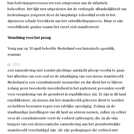
hun belevingsprocessen tot een ontgroeien aan de infantiele
behoeften. Het lijkt niet uitgesloten dat de verlengde afhankelijkheid van
hedendaagse jongeren door de langdurige schooltijd reeds in het
algemeen schade berokkent aan het ontwikkelingsproces. Maar er zijn
verschillende graden waarin het euvel zich manifesteert.
Verachting voor het gezag
Vorig jaar op 30 april beleefde Nederland een historisch ogenblik,
waaraan
[p. 221]
een samenleving niet zonder plechtige aandacht pleegt voorbij te gaan:
het aftreden van een oud en de inhuldiging van een nieuw staatshoofd.
Nederland is een constitutionele monarchie en dat dient het te blijven
zolang geen tweederde meerderheid in het parlement gevonden wordt
voor verandering van de grondwet in republikeinse zin. Er zijn in dit land
republikeinen; zij menen dat het staatshoofd gekozen dient te worden
en hebben bezwaren tegen een erfelijke opvolging. Zolang zij de
staatkundige instellingen van dit land au sérieux nemen, zullen zij echter
voor de constitutionele vorst de eerbied opbrengen, die zij als vrije
burgers van een democratische samenleving aan het grondwettelijke
staatshoofd verschuldigd zijn. Als zijn gedragingen die eerbied niet