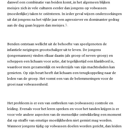
danwel een combinatie van beiden komt, in het algemeen blijken
meisjes zich in vele culturen eerder dan jongens op volwassen
(moederlijke) taken te oriënteren. In ieder geval wijzen onderzoekingen
uit dat jongens na het vijfde jaar een agressiever en dominanter gedrag
3.
aan de dag gaan leggen dan meisjes.
Benden ontstaan wellicht uit de behoefte van speelgenoten de
infantiele neigingen grootschaliger uit te leven. De jongens
(jongemannen) vinden elkaar daarin (als groep of neven-groep) en
scheppen een lichaam voor actie, dat tegelijkertijd een klankbord is,
waardoor men gezamenlijk en wederzijds van zijn machtsdaden kan
genieten. Op zijn beurt heeft dat lichaam een terugkoppeling naar de
leden van de groep. Het vormt een van de belemmeringen voor de
groei naar volwassenheid.
Het probleem is er een van ontbreken van (volwassen) controle en
leiding. Evenals voor het leren spreken en voor het tanden krijgen is er
voor vele andere aspecten van de menselijke ontwikkeling een moment
dat op straffe van ernstige moeilijkheden niet gemist mag worden.
Wanneer jongens tijdig op volwassen doelen worden gericht, dan leiden