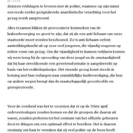
[p. 223]
deinzen veldslagen te leveren met de politie, waarmee op zijn minst
een reeds eerder gesignaleerde anarchistische verachting voor het
gezag wordt aangetoond.
Alles tezamen blijken de provocatieve kenmerken van de
krakersbeweging zo groot te zijn, dat zij als een anti-lichaam van onze
staatsorde moet worden beschouwd. Zo’n anti-lichaam oefent
aantrekkingskracht uit op zeer veel jongeren, die vijandig reageren op
iedere vorm van gezag. Om die vijandigheid te kunnen verklaren komen
wij weer terug bij de opvoeding van deze jeugd en de omstandigheid
dat bij haar onvoldoende een gewetensformatie is aangekweekt op
basis van het realiteitsprincipe. Het eisende gezag komt steeds in
botsing met hun verlangen naar onmiddellijke lustbevrediging, die hen
op andere wegen brengt dan de maatschappelijk geoorloofde en
gerespecteerde.
Voor de overheid was het te voorzien dat er op de 30ste april
ordeverstoringen zouden komen en dat de groepen die daarop uit
waren, zouden proberen tot het centrum van het officiële gebeuren
door te dringen om een optimaal effect te bereiken. Het is daarom
onzinnig om haar te verwijten dat zij veel politie op de been heeft