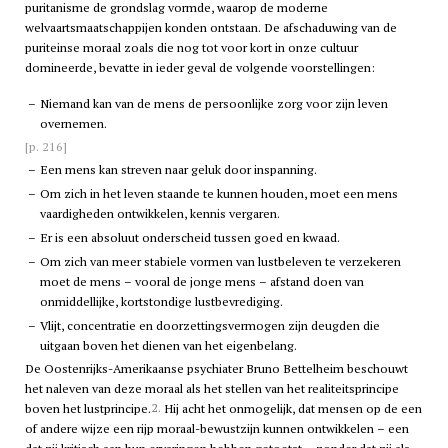
puritanisme de grondslag vormde, waarop de moderne
welvaartsmaatschappijen konden ontstaan. De afschaduwing van de
puriteinse moraal zoals die nog tot voor kort in onze cultuur
domineerde, bevatte in ieder geval de volgende voorstellingen:
–
Niemand kan van de mens de persoonlijke zorg voor zijn leven
overnemen.
[p. 216]
–
Een mens kan streven naar geluk door inspanning.
–
Om zich in het leven staande te kunnen houden, moet een mens
vaardigheden ontwikkelen, kennis vergaren.
–
Er is een absoluut onderscheid tussen goed en kwaad.
–
Om zich van meer stabiele vormen van lustbeleven te verzekeren
moet de mens – vooral de jonge mens – afstand doen van
onmiddellijke, kortstondige lustbevrediging.
–
Vlijt, concentratie en doorzettingsvermogen zijn deugden die
uitgaan boven het dienen van het eigenbelang.
De Oostenrijks-Amerikaanse psychiater Bruno Bettelheim beschouwt
het naleven van deze moraal als het stellen van het realiteitsprincipe
2.
boven het lustprincipe.
Hij acht het onmogelijk, dat mensen op de een
of andere wijze een rijp moraal-bewustzijn kunnen ontwikkelen – een