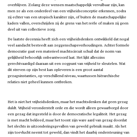
overblijven. Zolang deze wensen maatschappelijk vervulbaar zijn, kan
men ze als een onderdeel van een vrijheidsconceptie erkennen, zodra
zij echter van een utopisch karakter zijn, of buiten de maatschappelijke
kaders vallen, overschrijden zij de grens van het reële of maken zij geen
deel uit van collectieve zorg.
De laatste decennia heeft zich een vrijheidsdenken ontwikkeld dat nogal
veel aandacht besteedt aan zeggenschapsverhoudingen. Achter formele
democratie gaat een materieel machtscircuit schuil dat de norm van
gelijkheid behoorlijk onbeantwoord laat. Het lijkt alleszins
gerechtvaardigd daaraan uit een oogpunt van vrijheid te sleutelen. Wat
dit streven op zijn best kan opleveren is een groot aantal
gezagsinstanties, op verschillend niveau, waartussen hiërarchische
relaties niet geheel kunnen ontbreken.
Het is niet het vrijheidsdenken, maar het machtsdenken dat geen gezag
duldt. Vrijheid veronderstelt orde en die wordt alleen gewaarborgd door
een gezag dat ingesteld is door de democratische legaliteit. Het gezag
is met macht bekleed, maar het toont zijn ware aard van gezag doordat
het slechts in uitzonderingsgevallen van geweld gebruik maakt. Als het
zijn toevlucht neemt tot geweld, dan vindt het daarbij ondersteuning van