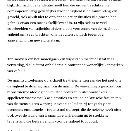
blijkt dat macht de tendentie heeft hen die erover beschikken te
corrumperen. Nog gevaarlijker voor de vrijheid is de aanwending van
geweld, ook al valt niet te ontkennen dat er situaties zijn, waarin het
gebruik ervan een noodzakelijk kwaad is. Er zijn helaas te veel
voorbeelden van vrijheidsstrijders die na verovering van de macht de
vrijheid om zeep brachten, om niet uiterst kritisch tegenover
aanwending van geweld te staan.
Ten aanzien van het samengaan van vrijheid en macht bestaat veel
verwarring, die leidt tot onhelderheid omtrent de wezenlijke kenmerken
van vrijheid.
De machtsuitoefening op zichzelf trekt elementen aan die het niet om
de vrijheid te doen is, maar om de macht. De verwarring is geschikt om
monstrueuze ideologieën te laten ontstaan. Zulke warwinkels
appelleren voornamelijk aan emoties en stellen de kritische faculteiten
van de mens buiten werking. Bovendien leiden zij tot gedrag dat –
eveneens emotionele – tegenstand oproept, die de neiging heeft zich
ook over de lading van waarachtige vrijheidszin uit te strekken;
tegenstand die bedreigend is voor de vrijheid tout court.