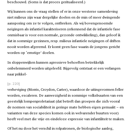
beschouwd. (Soms is dat proces geritualiseerd.)
Wij kunnen ons de vraag stellen of er in onze westerse samenleving
niet milieus zijn waar dergelijke doelen en de min of meer dwingende
aansporing om ze te volgen, ontbreken. Als wij bovengenoemde
neigingen als infantiel karakteriseren (erkennend dat de infantiele fase
onmisbaar is voor een normale, gezonde ontwikkeling), dan geloof ik
dat in sommige gezinnen, resp. milieus infantiele neigingen of driften
nooit worden afgeremd. Er komt geen fase waarin de jongens gericht
worden op ‘ernstige’ doelen.
In sloppenwijken kunnen agressieve behoeften betrekkelijk
onbelemmerd worden uitgeleefd. Bijgevolg ontstaat er een verlangen
naar prikkel-
[p. 220]
verheviging (Morris, Croydon, Carter), waardoor de uitingsvormen feller
worden, escaleren. De aanwezigheid in sommige volksbuurten van een
geestelijk lompenproletariaat (dat betreft dan groepen die zich vooral
de normen van sociabiliteit in geringe mate hebben eigen gemaakt – en
varianten van deze species komen ook in welvarender buurten voor)
heeft veel met die vrije en eindeloze expressie van infantiliteit te maken.
Of het nu door het verschil in rolpatronen, de biologische aanleg,