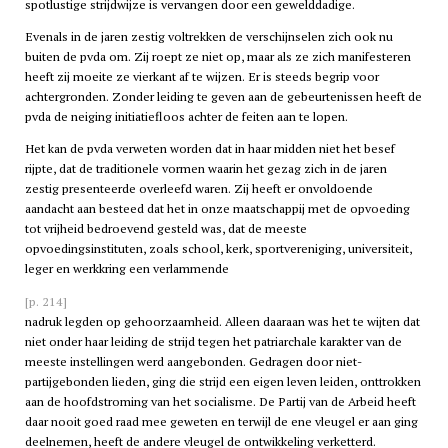
spotlustige strijdwijze is vervangen door een gewelddadige.
Evenals in de jaren zestig voltrekken de verschijnselen zich ook nu
buiten de
pvda
om. Zij roept ze niet op, maar als ze zich manifesteren
heeft zij moeite ze vierkant af te wijzen. Er is steeds begrip voor
achtergronden. Zonder leiding te geven aan de gebeurtenissen heeft de
pvda
de neiging initiatiefloos achter de feiten aan te lopen.
Het kan de
pvda
verweten worden dat in haar midden niet het besef
rijpte, dat de traditionele vormen waarin het gezag zich in de jaren
zestig presenteerde overleefd waren. Zij heeft er onvoldoende
aandacht aan besteed dat het in onze maatschappij met de opvoeding
tot vrijheid bedroevend gesteld was, dat de meeste
opvoedingsinstituten, zoals school, kerk, sportvereniging, universiteit,
leger en werkkring een verlammende
[p. 214]
nadruk legden op gehoorzaamheid. Alleen daaraan was het te wijten dat
niet onder haar leiding de strijd tegen het patriarchale karakter van de
meeste instellingen werd aangebonden. Gedragen door niet-
partijgebonden lieden, ging die strijd een eigen leven leiden, onttrokken
aan de hoofdstroming van het socialisme. De Partij van de Arbeid heeft
daar nooit goed raad mee geweten en terwijl de ene vleugel er aan ging
deelnemen, heeft de andere vleugel de ontwikkeling verketterd.