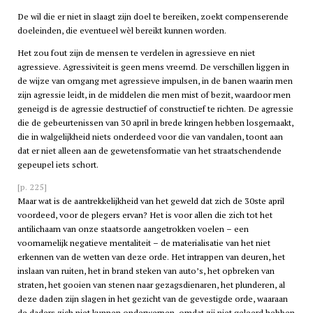
De wil die er niet in slaagt zijn doel te bereiken, zoekt compenserende
doeleinden, die eventueel wèl bereikt kunnen worden.
Het zou fout zijn de mensen te verdelen in agressieve en niet
agressieve. Agressiviteit is geen mens vreemd. De verschillen liggen in
de wijze van omgang met agressieve impulsen, in de banen waarin men
zijn agressie leidt, in de middelen die men mist of bezit, waardoor men
geneigd is de agressie destructief of constructief te richten. De agressie
die de gebeurtenissen van 30 april in brede kringen hebben losgemaakt,
die in walgelijkheid niets onderdeed voor die van vandalen, toont aan
dat er niet alleen aan de gewetensformatie van het straatschendende
gepeupel iets schort.
[p. 225]
Maar wat is de aantrekkelijkheid van het geweld dat zich de 30ste april
voordeed, voor de plegers ervan? Het is voor allen die zich tot het
antilichaam van onze staatsorde aangetrokken voelen – een
voornamelijk negatieve mentaliteit – de materialisatie van het niet
erkennen van de wetten van deze orde. Het intrappen van deuren, het
inslaan van ruiten, het in brand steken van auto’s, het opbreken van
straten, het gooien van stenen naar gezagsdienaren, het plunderen, al
deze daden zijn slagen in het gezicht van de gevestigde orde, waaraan
de daders zich niet kunnen onderwerpen, omdat zij niet geleerd hebben