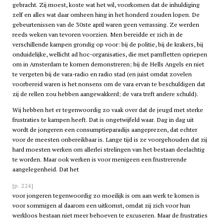
gebracht. Zij moest, koste wat het wil, voorkomen dat de inhuldiging
zelf en alles wat daar omheen hing in het honderd zouden lopen. De
gebeurtenissen van de 30ste april waren geen verrassing. Ze werden
reeds weken van tevoren voorzien. Men bereidde er zich in de
verschillende kampen grondig op voor: bij de politie, bij de krakers, bij
onduidelijke, wellicht ad hoc-organisaties, die met pamfletten opriepen
om in Amsterdam te komen demonstreren; bij de Hells Angels en niet
te vergeten bij de
vara
-radio en radio
stad
(en juist omdat zovelen
voorbereid waren is het nonsens om de
vara
ervan te beschuldigen dat
zij de rellen zou hebben aangewakkerd; de
vara
treft andere schuld).
Wij hebben het er tegenwoordig zo vaak over dat de jeugd met sterke
frustraties te kampen heeft. Dat is ongetwijfeld waar. Dag in dag uit
wordt de jongeren een consumptieparadijs aangeprezen, dat echter
voor de meesten onbereikbaar is. Lange tijd is ze voorgehouden dat zij
hard moesten werken om allerlei strelingen van het bestaan deelachtig
te worden. Maar ook werken is voor menigeen een frustrerende
aangelegenheid. Dat het
[p. 224]
voor jongeren tegenwoordig zo moeilijk is om aan werk te komen is
voor sommigen al daarom een uitkomst, omdat zij zich voor hun
werkloos bestaan niet meer behoeven te excuseren. Maar de frustraties