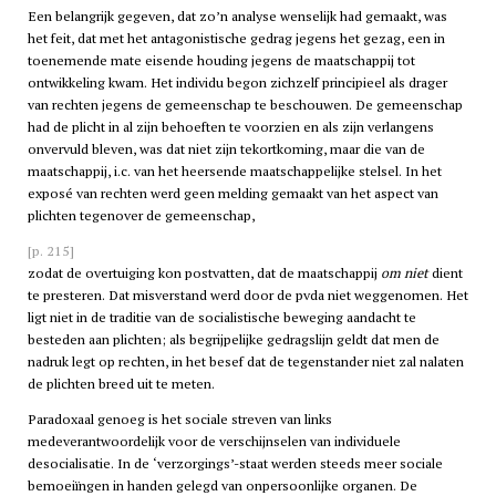
Een belangrijk gegeven, dat zo’n analyse wenselijk had gemaakt, was
het feit, dat met het antagonistische gedrag jegens het gezag, een in
toenemende mate eisende houding jegens de maatschappij tot
ontwikkeling kwam. Het individu begon zichzelf principieel als drager
van rechten jegens de gemeenschap te beschouwen. De gemeenschap
had de plicht in al zijn behoeften te voorzien en als zijn verlangens
onvervuld bleven, was dat niet zijn tekortkoming, maar die van de
maatschappij, i.c. van het heersende maatschappelijke stelsel. In het
exposé van rechten werd geen melding gemaakt van het aspect van
plichten tegenover de gemeenschap,
[p. 215]
zodat de overtuiging kon postvatten, dat de maatschappij
om niet
dient
te presteren. Dat misverstand werd door de
pvda
niet weggenomen. Het
ligt niet in de traditie van de socialistische beweging aandacht te
besteden aan plichten; als begrijpelijke gedragslijn geldt dat men de
nadruk legt op rechten, in het besef dat de tegenstander niet zal nalaten
de plichten breed uit te meten.
Paradoxaal genoeg is het sociale streven van links
medeverantwoordelijk voor de verschijnselen van individuele
desocialisatie. In de ‘verzorgings’-staat werden steeds meer sociale
bemoeiïngen in handen gelegd van onpersoonlijke organen. De