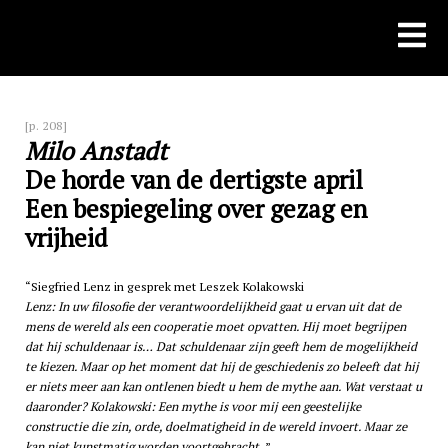
Skip
to
content
[p. 208]
Milo Anstadt
De horde van de dertigste april
Een bespiegeling over gezag en
vrijheid
Siegfried Lenz in gesprek met Leszek Kolakowski
Lenz: In uw filosofie der verantwoordelijkheid gaat u ervan uit dat de
mens de wereld als een cooperatie moet opvatten. Hij moet begrijpen
dat hij schuldenaar is… Dat schuldenaar zijn geeft hem de mogelijkheid
te kiezen. Maar op het moment dat hij de geschiedenis zo beleeft dat hij
er niets meer aan kan ontlenen biedt u hem de mythe aan. Wat verstaat u
daaronder? Kolakowski: Een mythe is voor mij een geestelijke
constructie die zin, orde, doelmatigheid in de wereld invoert. Maar ze
kan niet kunstmatig worden voortgebracht.