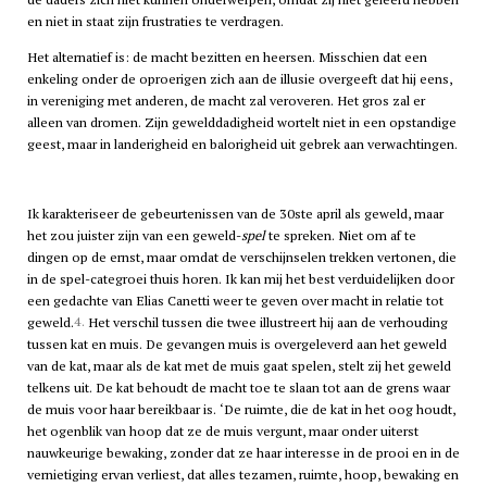
en niet in staat zijn frustraties te verdragen.
Het alternatief is: de macht bezitten en heersen. Misschien dat een
enkeling onder de oproerigen zich aan de illusie overgeeft dat hij eens,
in vereniging met anderen, de macht zal veroveren. Het gros zal er
alleen van dromen. Zijn gewelddadigheid wortelt niet in een opstandige
geest, maar in landerigheid en balorigheid uit gebrek aan verwachtingen.
Ik karakteriseer de gebeurtenissen van de 30ste april als geweld, maar
het zou juister zijn van een geweld-
spel
te spreken. Niet om af te
dingen op de ernst, maar omdat de verschijnselen trekken vertonen, die
in de spel-categroei thuis horen. Ik kan mij het best verduidelijken door
een gedachte van Elias Canetti weer te geven over macht in relatie tot
4.
geweld.
Het verschil tussen die twee illustreert hij aan de verhouding
tussen kat en muis. De gevangen muis is overgeleverd aan het geweld
van de kat, maar als de kat met de muis gaat spelen, stelt zij het geweld
telkens uit. De kat behoudt de macht toe te slaan tot aan de grens waar
de muis voor haar bereikbaar is. ‘De ruimte, die de kat in het oog houdt,
het ogenblik van hoop dat ze de muis vergunt, maar onder uiterst
nauwkeurige bewaking, zonder dat ze haar interesse in de prooi en in de
vernietiging ervan verliest, dat alles tezamen, ruimte, hoop, bewaking en