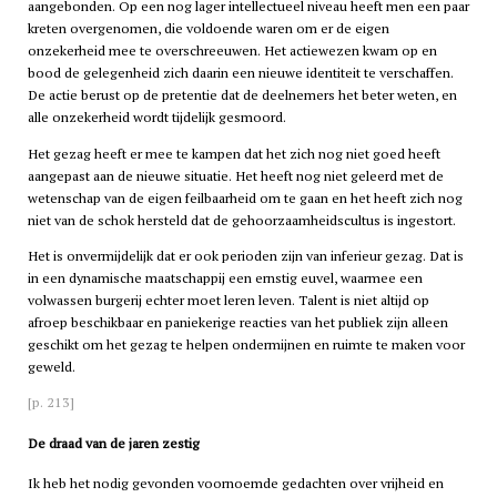
aangebonden. Op een nog lager intellectueel niveau heeft men een paar
kreten overgenomen, die voldoende waren om er de eigen
onzekerheid mee te overschreeuwen. Het actiewezen kwam op en
bood de gelegenheid zich daarin een nieuwe identiteit te verschaffen.
De actie berust op de pretentie dat de deelnemers het beter weten, en
alle onzekerheid wordt tijdelijk gesmoord.
Het gezag heeft er mee te kampen dat het zich nog niet goed heeft
aangepast aan de nieuwe situatie. Het heeft nog niet geleerd met de
wetenschap van de eigen feilbaarheid om te gaan en het heeft zich nog
niet van de schok hersteld dat de gehoorzaamheidscultus is ingestort.
Het is onvermijdelijk dat er ook perioden zijn van inferieur gezag. Dat is
in een dynamische maatschappij een ernstig euvel, waarmee een
volwassen burgerij echter moet leren leven. Talent is niet altijd op
afroep beschikbaar en paniekerige reacties van het publiek zijn alleen
geschikt om het gezag te helpen ondermijnen en ruimte te maken voor
geweld.
[p. 213]
De draad van de jaren zestig
Ik heb het nodig gevonden voornoemde gedachten over vrijheid en