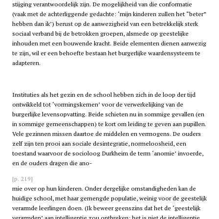
stijging verantwoordelijk zijn. De mogelijkheid van die conformatie
(vaak met de achterliggende gedachte: ‘mijn kinderen zullen het “beter”
hebben dan ik’) berust op de aanwezigheid van een betrekkelijk sterk
sociaal verband bij de betrokken groepen, alsmede op geestelijke
inhouden met een bouwende kracht. Beide elementen dienen aanwezig
te zijn, wil er een behoefte bestaan het burgerlijke waardensysteem te
adapteren.
Instituties als het gezin en de school hebben zich in de loop der tijd
ontwikkeld tot ‘vormingskernen’ voor de verwerkelijking van de
burgerlijke levensopvatting. Beide schieten nu in sommige gevallen (en
in sommige gemeenschappen) te kort om leiding te geven aan pupillen.
Vele gezinnen missen daartoe de middelen en vermogens. De ouders
zelf zijn ten prooi aan sociale desintegratie, normeloosheid, een
toestand waarvoor de socioloog Durkheim de term ‘anomie’ invoerde,
en de ouders dragen die ano-
[p. 219]
mie over op hun kinderen. Onder dergelijke omstandigheden kan de
huidige school, met haar gemengde populatie, weinig voor de geestelijk
verarmde leerlingen doen. (Ik beweer geenszins dat het de ‘geestelijk
verarmden’ aan intelligentie zou ontbreken; het is niet de intelligentie