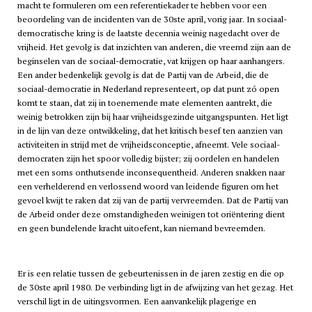
macht te formuleren om een referentiekader te hebben voor een
beoordeling van de incidenten van de 30ste april, vorig jaar. In sociaal-
democratische kring is de laatste decennia weinig nagedacht over de
vrijheid. Het gevolg is dat inzichten van anderen, die vreemd zijn aan de
beginselen van de sociaal-democratie, vat krijgen op haar aanhangers.
Een ander bedenkelijk gevolg is dat de Partij van de Arbeid, die de
sociaal-democratie in Nederland representeert, op dat punt zó open
komt te staan, dat zij in toenemende mate elementen aantrekt, die
weinig betrokken zijn bij haar vrijheidsgezinde uitgangspunten. Het ligt
in de lijn van deze ontwikkeling, dat het kritisch besef ten aanzien van
activiteiten in strijd met de vrijheidsconceptie, afneemt. Vele sociaal-
democraten zijn het spoor volledig bijster; zij oordelen en handelen
met een soms onthutsende inconsequentheid. Anderen snakken naar
een verhelderend en verlossend woord van leidende figuren om het
gevoel kwijt te raken dat zij van de partij vervreemden. Dat de Partij van
de Arbeid onder deze omstandigheden weinigen tot oriëntering dient
en geen bundelende kracht uitoefent, kan niemand bevreemden.
Er is een relatie tussen de gebeurtenissen in de jaren zestig en die op
de 30ste april 1980. De verbinding ligt in de afwijzing van het gezag. Het
verschil ligt in de uitingsvormen. Een aanvankelijk plagerige en