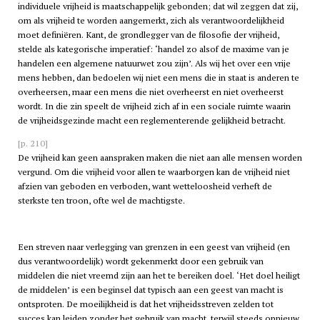
individuele vrijheid is maatschappelijk gebonden; dat wil zeggen dat zij,
om als vrijheid te worden aangemerkt, zich als verantwoordelijkheid
moet definiëren. Kant, de grondlegger van de filosofie der vrijheid,
stelde als kategorische imperatief: ‘handel zo alsof de maxime van je
handelen een algemene natuurwet zou zijn’. Als wij het over een vrije
mens hebben, dan bedoelen wij niet een mens die in staat is anderen te
overheersen, maar een mens die niet overheerst en niet overheerst
wordt. In die zin speelt de vrijheid zich af in een sociale ruimte waarin
de vrijheidsgezinde macht een reglementerende gelijkheid betracht.
[p. 210]
De vrijheid kan geen aanspraken maken die niet aan alle mensen worden
vergund. Om die vrijheid voor allen te waarborgen kan de vrijheid niet
afzien van geboden en verboden, want wetteloosheid verheft de
sterkste ten troon, ofte wel de machtigste.
Een streven naar verlegging van grenzen in een geest van vrijheid (en
dus verantwoordelijk) wordt gekenmerkt door een gebruik van
middelen die niet vreemd zijn aan het te bereiken doel. ‘Het doel heiligt
de middelen’ is een beginsel dat typisch aan een geest van macht is
ontsproten. De moeilijkheid is dat het vrijheidsstreven zelden tot
succes kan leiden zonder het gebruik van macht, terwijl steeds opnieuw