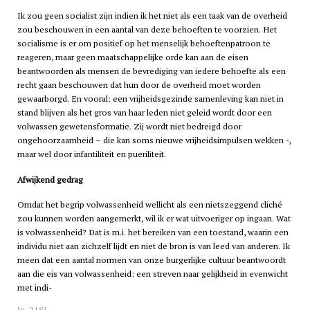
Ik zou geen socialist zijn indien ik het niet als een taak van de overheid
zou beschouwen in een aantal van deze behoeften te voorzien. Het
socialisme is er om positief op het menselijk behoeftenpatroon te
reageren, maar geen maatschappelijke orde kan aan de eisen
beantwoorden als mensen de bevrediging van iedere behoefte als een
recht gaan beschouwen dat hun door de overheid moet worden
gewaarborgd. En vooral: een vrijheidsgezinde samenleving kan niet in
stand blijven als het gros van haar leden niet geleid wordt door een
volwassen gewetensformatie. Zij wordt niet bedreigd door
ongehoorzaamheid – die kan soms nieuwe vrijheidsimpulsen wekken -,
maar wel door infantiliteit en pueriliteit.
Afwijkend gedrag
Omdat het begrip volwassenheid wellicht als een nietszeggend cliché
zou kunnen worden aangemerkt, wil ik er wat uitvoeriger op ingaan. Wat
is volwassenheid? Dat is m.i. het bereiken van een toestand, waarin een
individu niet aan zichzelf lijdt en niet de bron is van leed van anderen. Ik
meen dat een aantal normen van onze burgerlijke cultuur beantwoordt
aan die eis van volwassenheid: een streven naar gelijkheid in evenwicht
met indi-
[p. 218]