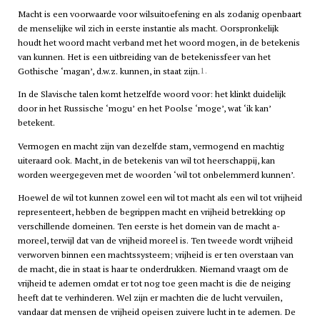
Macht is een voorwaarde voor wilsuitoefening en als zodanig openbaart
de menselijke wil zich in eerste instantie als macht. Oorspronkelijk
houdt het woord macht verband met het woord mogen, in de betekenis
van kunnen. Het is een uitbreiding van de betekenissfeer van het
1.
Gothische ‘magan’, d.w.z. kunnen, in staat zijn.
In de Slavische talen komt hetzelfde woord voor: het klinkt duidelijk
door in het Russische ‘mogu’ en het Poolse ‘moge’, wat ‘ik kan’
betekent.
Vermogen en macht zijn van dezelfde stam, vermogend en machtig
uiteraard ook. Macht, in de betekenis van wil tot heerschappij, kan
worden weergegeven met de woorden ‘wil tot onbelemmerd kunnen’.
Hoewel de wil tot kunnen zowel een wil tot macht als een wil tot vrijheid
representeert, hebben de begrippen macht en vrijheid betrekking op
verschillende domeinen. Ten eerste is het domein van de macht a-
moreel, terwijl dat van de vrijheid moreel is. Ten tweede wordt vrijheid
verworven binnen een machtssysteem; vrijheid is er ten overstaan van
de macht, die in staat is haar te onderdrukken. Niemand vraagt om de
vrijheid te ademen omdat er tot nog toe geen macht is die de neiging
heeft dat te verhinderen. Wel zijn er machten die de lucht vervuilen,
vandaar dat mensen de vrijheid opeisen zuivere lucht in te ademen. De