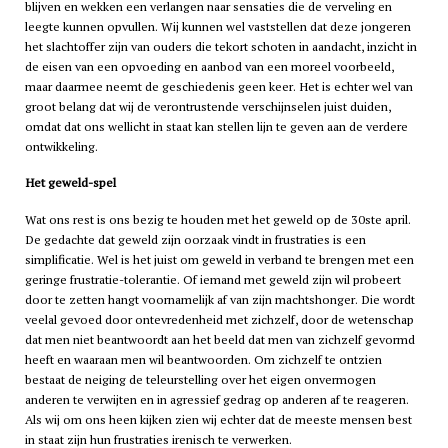
blijven en wekken een verlangen naar sensaties die de verveling en
leegte kunnen opvullen. Wij kunnen wel vaststellen dat deze jongeren
het slachtoffer zijn van ouders die tekort schoten in aandacht, inzicht in
de eisen van een opvoeding en aanbod van een moreel voorbeeld,
maar daarmee neemt de geschiedenis geen keer. Het is echter wel van
groot belang dat wij de verontrustende verschijnselen juist duiden,
omdat dat ons wellicht in staat kan stellen lijn te geven aan de verdere
ontwikkeling.
Het geweld-spel
Wat ons rest is ons bezig te houden met het geweld op de 30ste april.
De gedachte dat geweld zijn oorzaak vindt in frustraties is een
simplificatie. Wel is het juist om geweld in verband te brengen met een
geringe frustratie-tolerantie. Of iemand met geweld zijn wil probeert
door te zetten hangt voornamelijk af van zijn machtshonger. Die wordt
veelal gevoed door ontevredenheid met zichzelf, door de wetenschap
dat men niet beantwoordt aan het beeld dat men van zichzelf gevormd
heeft en waaraan men wil beantwoorden. Om zichzelf te ontzien
bestaat de neiging de teleurstelling over het eigen onvermogen
anderen te verwijten en in agressief gedrag op anderen af te reageren.
Als wij om ons heen kijken zien wij echter dat de meeste mensen best
in staat zijn hun frustraties irenisch te verwerken.