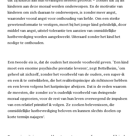
dat zij kritisch aan hun ervaringen hebben getoetst – zonder dat zij als
kinderen aan deze moraal werden onderworpen. En de motivatie van
kinderen om zich daaraan te onderwerpen, is zonder meer angst,
waaronder vooral angst voor onthouding van liefde. Om een sterke
gewetensformatie te vestigen, moet bij het jonge kind geleidelijk, door
middel van angst, uitstel-tolerantie ten aanzien van onmiddellijke
lustbevrediging worden aangekweekt. Uiteraard zonder het kind het
nodige te onthouden.
Een tweede eis is, dat de ouders het morele voorbeeld geven. ‘Een kind
moet een enorme psychische prestatie leveren’, zegt Bettelheim, ‘om
geheel uit zichzelf, zonder het voorbeeld van de ouders, een super-ik
en een ik te ontwikkelen, die het realiteitsprincipe als richtsnoer hebben
en een leven volgens het lustprincipe afwijzen. Dat is de reden waarom
de meesten, die zonder zo’n ouderlijk voorbeeld van dwingende
moraal opgroeien, voor de rest van hun leven overwegend de impulsen
van een relatief primitief ik volgen. Ze zoeken belevenissen, die
onmiddellijke lustbevrediging beloven en kunnen slechts doelen op
korte termijn najagen’.