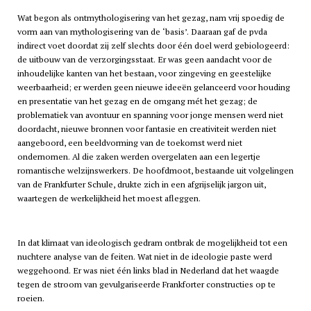
Wat begon als ontmythologisering van het gezag, nam vrij spoedig de
vorm aan van mythologisering van de ‘basis’. Daaraan gaf de
pvda
indirect voet doordat zij zelf slechts door één doel werd gebiologeerd:
de uitbouw van de verzorgingsstaat. Er was geen aandacht voor de
inhoudelijke kanten van het bestaan, voor zingeving en geestelijke
weerbaarheid; er werden geen nieuwe ideeën gelanceerd voor houding
en presentatie van het gezag en de omgang mét het gezag; de
problematiek van avontuur en spanning voor jonge mensen werd niet
doordacht, nieuwe bronnen voor fantasie en creativiteit werden niet
aangeboord, een beeldvorming van de toekomst werd niet
ondernomen. Al die zaken werden overgelaten aan een legertje
romantische welzijnswerkers. De hoofdmoot, bestaande uit volgelingen
van de Frankfurter Schule, drukte zich in een afgrijselijk jargon uit,
waartegen de werkelijkheid het moest afleggen.
In dat klimaat van ideologisch gedram ontbrak de mogelijkheid tot een
nuchtere analyse van de feiten. Wat niet in de ideologie paste werd
weggehoond. Er was niet één links blad in Nederland dat het waagde
tegen de stroom van gevulgariseerde Frankforter constructies op te
roeien.