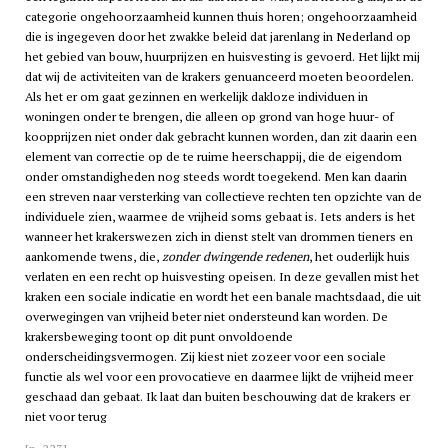
categorie ongehoorzaamheid kunnen thuis horen; ongehoorzaamheid
die is ingegeven door het zwakke beleid dat jarenlang in Nederland op
het gebied van bouw, huurprijzen en huisvesting is gevoerd. Het lijkt mij
dat wij de activiteiten van de krakers genuanceerd moeten beoordelen.
Als het er om gaat gezinnen en werkelijk dakloze individuen in
woningen onder te brengen, die alleen op grond van hoge huur- of
koopprijzen niet onder dak gebracht kunnen worden, dan zit daarin een
element van correctie op de te ruime heerschappij, die de eigendom
onder omstandigheden nog steeds wordt toegekend. Men kan daarin
een streven naar versterking van collectieve rechten ten opzichte van de
individuele zien, waarmee de vrijheid soms gebaat is. Iets anders is het
wanneer het krakerswezen zich in dienst stelt van drommen tieners en
aankomende twens, die,
zonder dwingende redenen
, het ouderlijk huis
verlaten en een recht op huisvesting opeisen. In deze gevallen mist het
kraken een sociale indicatie en wordt het een banale machtsdaad, die uit
overwegingen van vrijheid beter niet ondersteund kan worden. De
krakersbeweging toont op dit punt onvoldoende
onderscheidingsvermogen. Zij kiest niet zozeer voor een sociale
functie als wel voor een provocatieve en daarmee lijkt de vrijheid meer
geschaad dan gebaat. Ik laat dan buiten beschouwing dat de krakers er
niet voor terug