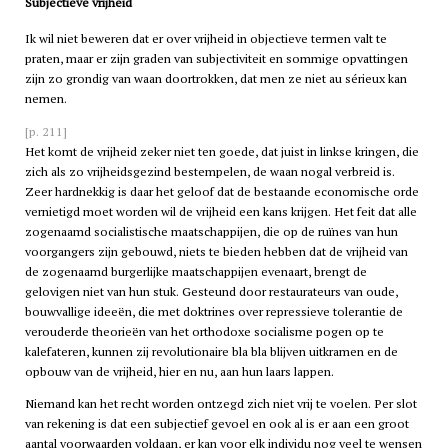
Subjectieve vrijheid
Ik wil niet beweren dat er over vrijheid in objectieve termen valt te
praten, maar er zijn graden van subjectiviteit en sommige opvattingen
zijn zo grondig van waan doortrokken, dat men ze niet au sérieux kan
nemen.
[p. 211]
Het komt de vrijheid zeker niet ten goede, dat juist in linkse kringen, die
zich als zo vrijheidsgezind bestempelen, de waan nogal verbreid is.
Zeer hardnekkig is daar het geloof dat de bestaande economische orde
vernietigd moet worden wil de vrijheid een kans krijgen. Het feit dat alle
zogenaamd socialistische maatschappijen, die op de ruïnes van hun
voorgangers zijn gebouwd, niets te bieden hebben dat de vrijheid van
de zogenaamd burgerlijke maatschappijen evenaart, brengt de
gelovigen niet van hun stuk. Gesteund door restaurateurs van oude,
bouwvallige ideeën, die met doktrines over repressieve tolerantie de
verouderde theorieën van het orthodoxe socialisme pogen op te
kalefateren, kunnen zij revolutionaire bla bla blijven uitkramen en de
opbouw van de vrijheid, hier en nu, aan hun laars lappen.
Niemand kan het recht worden ontzegd zich niet vrij te voelen. Per slot
van rekening is dat een subjectief gevoel en ook al is er aan een groot
aantal voorwaarden voldaan, er kan voor elk individu nog veel te wensen