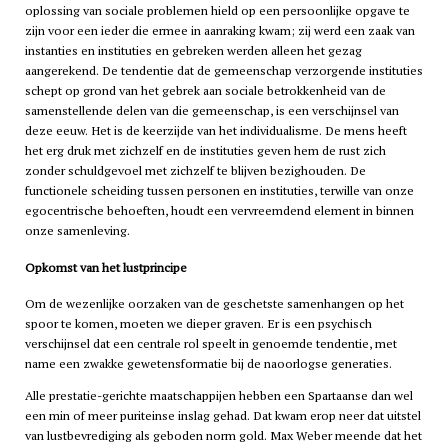
oplossing van sociale problemen hield op een persoonlijke opgave te
zijn voor een ieder die ermee in aanraking kwam; zij werd een zaak van
instanties en instituties en gebreken werden alleen het gezag
aangerekend. De tendentie dat de gemeenschap verzorgende instituties
schept op grond van het gebrek aan sociale betrokkenheid van de
samenstellende delen van die gemeenschap, is een verschijnsel van
deze eeuw. Het is de keerzijde van het individualisme. De mens heeft
het erg druk met zichzelf en de instituties geven hem de rust zich
zonder schuldgevoel met zichzelf te blijven bezighouden. De
functionele scheiding tussen personen en instituties, terwille van onze
egocentrische behoeften, houdt een vervreemdend element in binnen
onze samenleving.
Opkomst van het lustprincipe
Om de wezenlijke oorzaken van de geschetste samenhangen op het
spoor te komen, moeten we dieper graven. Er is een psychisch
verschijnsel dat een centrale rol speelt in genoemde tendentie, met
name een zwakke gewetensformatie bij de naoorlogse generaties.
Alle prestatie-gerichte maatschappijen hebben een Spartaanse dan wel
een min of meer puriteinse inslag gehad. Dat kwam erop neer dat uitstel
van lustbevrediging als geboden norm gold. Max Weber meende dat het