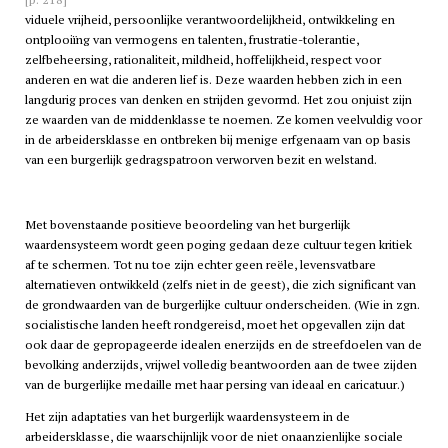
viduele vrijheid, persoonlijke verantwoordelijkheid, ontwikkeling en
ontplooiïng van vermogens en talenten, frustratie-tolerantie,
zelfbeheersing, rationaliteit, mildheid, hoffelijkheid, respect voor
anderen en wat die anderen lief is. Deze waarden hebben zich in een
langdurig proces van denken en strijden gevormd. Het zou onjuist zijn
ze waarden van de middenklasse te noemen. Ze komen veelvuldig voor
in de arbeidersklasse en ontbreken bij menige erfgenaam van op basis
van een burgerlijk gedragspatroon verworven bezit en welstand.
Met bovenstaande positieve beoordeling van het burgerlijk
waardensysteem wordt geen poging gedaan deze cultuur tegen kritiek
af te schermen. Tot nu toe zijn echter geen reële, levensvatbare
alternatieven ontwikkeld (zelfs niet in de geest), die zich significant van
de grondwaarden van de burgerlijke cultuur onderscheiden. (Wie in zgn.
socialistische landen heeft rondgereisd, moet het opgevallen zijn dat
ook daar de gepropageerde idealen enerzijds en de streefdoelen van de
bevolking anderzijds, vrijwel volledig beantwoorden aan de twee zijden
van de burgerlijke medaille met haar persing van ideaal en caricatuur.)
Het zijn adaptaties van het burgerlijk waardensysteem in de
arbeidersklasse, die waarschijnlijk voor de niet onaanzienlijke sociale