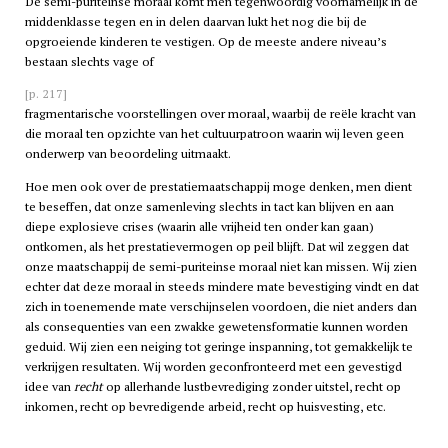
De semi-puriteinse moraal komt men tegenwoordig voornamelijk in de
middenklasse tegen en in delen daarvan lukt het nog die bij de
opgroeiende kinderen te vestigen. Op de meeste andere niveau’s
bestaan slechts vage of
[p. 217]
fragmentarische voorstellingen over moraal, waarbij de reële kracht van
die moraal ten opzichte van het cultuurpatroon waarin wij leven geen
onderwerp van beoordeling uitmaakt.
Hoe men ook over de prestatiemaatschappij moge denken, men dient
te beseffen, dat onze samenleving slechts in tact kan blijven en aan
diepe explosieve crises (waarin alle vrijheid ten onder kan gaan)
ontkomen, als het prestatievermogen op peil blijft. Dat wil zeggen dat
onze maatschappij de semi-puriteinse moraal niet kan missen. Wij zien
echter dat deze moraal in steeds mindere mate bevestiging vindt en dat
zich in toenemende mate verschijnselen voordoen, die niet anders dan
als consequenties van een zwakke gewetensformatie kunnen worden
geduid. Wij zien een neiging tot geringe inspanning, tot gemakkelijk te
verkrijgen resultaten. Wij worden geconfronteerd met een gevestigd
idee van
recht
op allerhande lustbevrediging zonder uitstel, recht op
inkomen, recht op bevredigende arbeid, recht op huisvesting, etc.