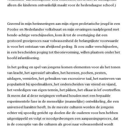
alleen die kinderen ontvankelijk maakt voor de hedendaagse school.)
Gravend in mijn herinneringen aan mijn eigen proletarische jeugd in een
Poolse en Nederlandse volksbuurt en mijn ervaringen raadplegend met
bende-achtige verschijnselen, kom ik tot de overtuiging dat een
gestoord groeiproces naar volwassenheid de belangrijkste voorwaarde
is voor het ontstaan van afwijkend gedrag. Ik zou zulke verschijnselen,
in een bescheiden poging tot theorievorming, willen plaatsen onder het
hoofd
infantilisering
.
In het gedrag en spel van jongens komen elementen voor als het tonen
van kracht, het agressief uitvallen, het heersen, pochen, pesten,
uitdagen, vernielen, het gebruiken van excessieve taal, het nastreven van
populariteit bij speelmakkers, het onderscheiden van vriend en vijand,
het verdedigen van eigen terrein, het pikken, het elkaar in lef overtreffen.
Ik meen dat al deze neigingen verband houden met een bepaalde
experimentele fase in de menselijke (mannelijke) ontwikkeling, die een
universeel karakter heeft. In de meeste culturen worden de jongens
echter vrij spoedig gericht op doelen die de ouderen voor hen hebben
uitgestippeld en volgt er noodgedwongen een aanpassingsproces, dat
in de conceptie van die culturen als groei naar volwassenheid wordt