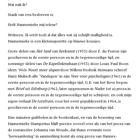
Wat ruik ik?
Stank van een bedorven ei.
Stelt Hannemieke mij teleur?
Welneen. Ik wéét toch al dat alles wat zij schrijft malligheid is.
Hannemieke is een kletsmajorette op blauwe kousjes.
Grote delen van
Het land van herkomst
(1933) door E. du Perron zijn
geschreven in de eerste persoon en in de tegenwoordige tijd, en
sommige delen van
De Kapellekensbaan
(1953) door Louis Paul Boon
idem. Vóór
Nooit meer slapen
door Willem Frederik Hermans schreef
Harry Mulisch alle ‘Vandagen’ in zijn
Voer voor psychologen
(1961) in de
eerste persoon en in de tegenwoordige tijd; G.K. van het Reve begon
met
Brief uit Edinburg
(1962, later opgenomen in
Nader tot u
) proza in
de eerste persoon en in de tegenwoordige tijd te schrijven; en ook mijn
eigen verhaal
De toteltuin
, voor het eerst gepubliceerd in 1964, is
geschreven in de eerste persoon en in de tegenwoordige tijd.
Drie minuten grabbelen in de boekenkast, en van de bewering van
Hannemieke Stamperius blijft precies zoveel over als van het proza van
de romancière Johanna van Woude, dat thans evenmin voor
‘herwaardering’ in aanmerking komt als enig proza van Hannes-