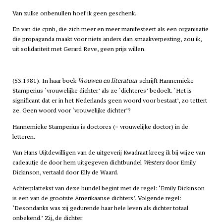
Van zulke onbenullen hoef ik geen geschenk.
En van die
cpnb
, die zich meer en meer manifesteert als een organisatie
die propaganda maakt voor niets anders dan smaakverpesting, zou ik,
uit solidariteit met Gerard Reve, geen prijs willen.
(53.1981). In haar boek
Vrouwen en literatuur
schrijft Hannemieke
Stamperius ‘vrouwelijke dichter’ als ze ‘dichteres’ bedoelt. ‘Het is
significant dat er in het Nederlands geen woord voor bestaat’, zo tettert
ze. Geen woord voor ‘vrouwelijke dichter’?
Hannemieke Stamperius is doctores (= vrouwelijke doctor) in de
letteren.
Van Hans Uijtdewilligen van de uitgeverij Kwadraat kreeg ik bij wijze van
cadeautje de door hem uitgegeven dichtbundel
Westers
door Emily
Dickinson, vertaald door Elly de Waard.
Achterplattekst van deze bundel begint met de regel: ‘Emily Dickinson
is een van de grootste Amerikaanse dichters’. Volgende regel:
‘Desondanks was zij gedurende haar hele leven als dichter totaal
onbekend.’ Zij, de dichter.