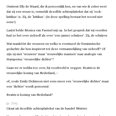
Omtrent Elly de Waard, die ik persoonlijk ken, en van wie ik zeker weet
dat zij een vrouw is, vermeldt dezelfde achterplattekst dat zij ‘rock-
kritikus’ is. Zij, de ‘kritikus’. (In deze spelling bestaat het woord niet
eens!)
Laatst belde Monica van Paemel mij op. In het gesprek dat wij voerden
had ze het over zichzelf als over ‘een (arme) schrijver’. Zij, de schrijver.
Wat mankéért die vrouwen en welke is eventueel de feministische
gedachte die hen inspireert tot deze vermannelijking van zichzelf? Of
zijn zij niet ‘vrouwen’ maar ‘vrouwelijke mannen’ naar analogie van
Stamperius ‘vrouwelijke dichter’?
Gaan we er weldra toe over, bij voorbeeld te zeggen: Beatrix is de
vrouwelijke koning van Nederland, –
of, zoals Emily Dickinson niet eens meer een ‘vrouwelijke dichter’ maar
een ‘dichter’ wordt genoemd:
Beatrix is koning van Nederland?
[p. 236]
Citaat uit dezelfde achterplattekst van de bundel
Westers
: