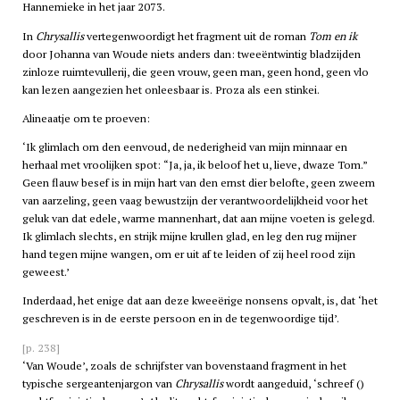
Hannemieke in het jaar 2073.
In
Chrysallis
vertegenwoordigt het fragment uit de roman
Tom en ik
door Johanna van Woude niets anders dan: tweeëntwintig bladzijden
zinloze ruimtevullerij, die geen vrouw, geen man, geen hond, geen vlo
kan lezen aangezien het onleesbaar is. Proza als een stinkei.
Alineaatje om te proeven:
‘Ik glimlach om den eenvoud, de nederigheid van mijn minnaar en
herhaal met vroolijken spot: “Ja, ja, ik beloof het u, lieve, dwaze Tom.”
Geen flauw besef is in mijn hart van den ernst dier belofte, geen zweem
van aarzeling, geen vaag bewustzijn der verantwoordelijkheid voor het
geluk van dat edele, warme mannenhart, dat aan mijne voeten is gelegd.
Ik glimlach slechts, en strijk mijne krullen glad, en leg den rug mijner
hand tegen mijne wangen, om er uit af te leiden of zij heel rood zijn
geweest.’
Inderdaad, het enige dat aan deze kweeërige nonsens opvalt, is, dat ‘het
geschreven is in de eerste persoon en in de tegenwoordige tijd’.
[p. 238]
‘Van Woude’, zoals de schrijfster van bovenstaand fragment in het
typische sergeantenjargon van
Chrysallis
wordt aangeduid, ‘schreef ()