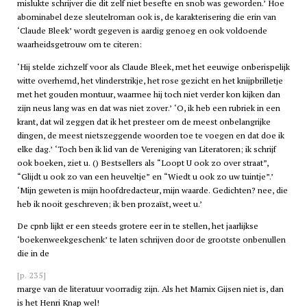
mislukte schrijver die dit zelf niet besefte en snob was geworden.’ Hoe
abominabel deze sleutelroman ook is, de karakterisering die erin van
‘Claude Bleek’ wordt gegeven is aardig genoeg en ook voldoende
waarheidsgetrouw om te citeren:
‘Hij stelde zichzelf voor als Claude Bleek, met het eeuwige onberispelijk
witte overhemd, het vlinderstrikje, het rose gezicht en het knijpbrilletje
met het gouden montuur, waarmee hij toch niet verder kon kijken dan
zijn neus lang was en dat was niet zover.’ ‘O, ik heb een rubriek in een
krant, dat wil zeggen dat ik het presteer om de meest onbelangrijke
dingen, de meest nietszeggende woorden toe te voegen en dat doe ik
elke dag.’ ‘Toch ben ik lid van de Vereniging van Literatoren; ik schrijf
ook boeken, ziet u. () Bestsellers als “Loopt U ook zo over straat”,
“Glijdt u ook zo van een heuveltje” en “Wiedt u ook zo uw tuintje”.’
‘Mijn geweten is mijn hoofdredacteur, mijn waarde. Gedichten? nee, die
heb ik nooit geschreven; ik ben prozaïst, weet u.’
De
cpnb
lijkt er een steeds grotere eer in te stellen, het jaarlijkse
‘boekenweekgeschenk’ te laten schrijven door de grootste onbenullen
die in de
[p. 235]
marge van de literatuur voorradig zijn. Als het Marnix Gijsen niet is, dan
is het Henri Knap wel!