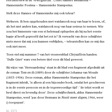
een interview in de
VPROgids
(nr. 7) met Hannes Meinkema –
Hannemieke Postma – Hannemieke Stamperius.
Stelt deze Hannes of Hannemieke mij ook teleur?
Welneen. Ik ben opgehouden met watdanook nog van haar te lezen, of,
als het niet anders kan, watdanook nog van haar serieus te nemen. Wie
zou het binnenste van een ei helemaal oplepelen als hij na het eerste
hapje al heeft geproefd dat het rot is? Ik verwacht van deze schrijfster
niets meer dat mij zou kunnen verblijden, – teleurstellen kan ze mij dus
ook niet meer.
Toen viel mij nummer 7 van het vrouwenblad
Chrysallis
in handen.
‘Dulle Griet’ ware een betere titel voor dit blad geweest.
Bij wijze van ‘Herwaardering’ staat in dit blad een fragment afgedrukt uit
de roman
Tom en ik
(1889) door de schrijfster Johanna van Woude
(1853-1904). Deze roman, aldus Hannemieke Stamperius die het
fragment inleidt, ‘is alleen al een bijzonder boek, omdat het geschreven
is in de eerste persoon en in de tegenwoordige tijd’: ‘de tekst wordt er
heel direct en levendig door’. Deze schrijftechniek, aldus Hannemieke
Stamperius, werd ‘pas door Hermans in
Nooit meer slapen
, 1966, weer
() toegepast’.
[p. 237]