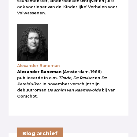
saunameester, kinderboekenschrijver en juist
ook voorloper van de ‘Kinderlijke’ Verhalen voor
Volwassenen.
Alexander Baneman
Alexander Baneman
(Amsterdam, 1986)
publiceerde in o.m.
Tirade, De Revisor
en
De
Parelduiker
. In november verschijnt zijn
debuutroman
De schim van Raamswolde
bij Van
Oorschot.
Blog archief