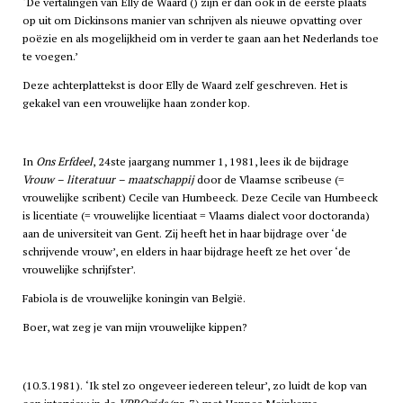
‘De vertalingen van Elly de Waard () zijn er dan ook in de eerste plaats
op uit om Dickinsons manier van schrijven als nieuwe opvatting over
poëzie en als mogelijkheid om in verder te gaan aan het Nederlands toe
te voegen.’
Deze achterplattekst is door Elly de Waard zelf geschreven. Het is
gekakel van een vrouwelijke haan zonder kop.
In
Ons Erfdeel
, 24ste jaargang nummer 1, 1981, lees ik de bijdrage
Vrouw – literatuur – maatschappij
door de Vlaamse scribeuse (=
vrouwelijke scribent) Cecile van Humbeeck. Deze Cecile van Humbeeck
is licentiate (= vrouwelijke licentiaat = Vlaams dialect voor doctoranda)
aan de universiteit van Gent. Zij heeft het in haar bijdrage over ‘de
schrijvende vrouw’, en elders in haar bijdrage heeft ze het over ‘de
vrouwelijke schrijfster’.
Fabiola is de vrouwelijke koningin van België.
Boer, wat zeg je van mijn vrouwelijke kippen?
(10.3.1981). ‘Ik stel zo ongeveer iedereen teleur’, zo luidt de kop van