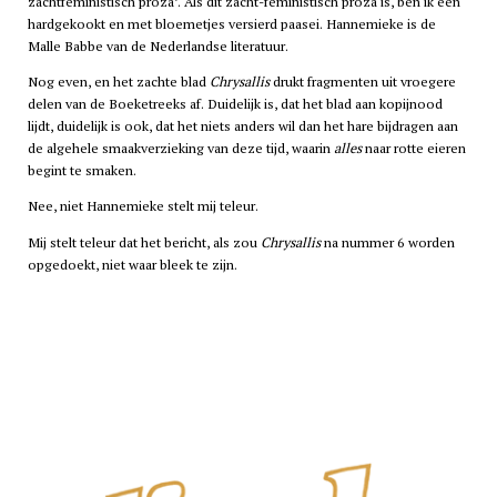
zachtfeministisch proza’. Als dit zacht-feministisch proza is, ben ik een
hardgekookt en met bloemetjes versierd paasei. Hannemieke is de
Malle Babbe van de Nederlandse literatuur.
Nog even, en het zachte blad
Chrysallis
drukt fragmenten uit vroegere
delen van de Boeketreeks af. Duidelijk is, dat het blad aan kopijnood
lijdt, duidelijk is ook, dat het niets anders wil dan het hare bijdragen aan
de algehele smaakverzieking van deze tijd, waarin
alles
naar rotte eieren
begint te smaken.
Nee, niet Hannemieke stelt mij teleur.
Mij stelt teleur dat het bericht, als zou
Chrysallis
na nummer 6 worden
opgedoekt, niet waar bleek te zijn.