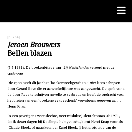
Skip
to
content
[p. 234]
Jeroen Brouwers
Bellen blazen
(3.3.1981). De boekenbijlage van
Vrij Nederland
is vereerd met de
cpnb
-prijs.
Die
cpnb
heeft dit jaar het ‘boekenweekgeschenk’
niet
laten schrijven
door Gerard Reve die er aanvankelijk toe was aangezocht. De
cpnb
vond
de door Reve te schrijven novelle te scabreus en heeft de opdracht voor
het breien van een ‘boekenweekgeschenk’ vervolgens gegeven aan…
Henri Knap.
In een (overigens zeer slechte, zeer mislukte) sleutelroman uit 1971,
die ik dezer dagen bij De Slegte heb gekocht, komt Henri Knap voor als
‘Claude Bleek, of nauwkeuriger Karel Bleek, () het prototype van de