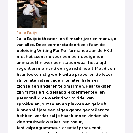
Julia Buijs
Julia Buijs is theater- en filmschrijver en manusje
van alles. Deze zomer studeert ze af aan de
opleiding Writing For Performance aan de HKU,
met het scenario voor een bemoedigende
animatiefilm over een station waar het altijd
regent en niemand een gezicht heeft. Met dit en
haar toekomstig werk wil ze proberen de lezer
stil te laten staan, adem te laten halen en
zichzelf en anderen te omarmen. Haar teksten
zijn fantasierijk, gelaagd, experimenteel en
persoonlijk. Ze werkt door middel van
sprokkelen, puzzelen en plakken en gelooft
binnen vijf jaar een eigen genre gecreëerd te
hebben. Verder zal je haar kunnen vinden als
vleermuisveldwerker, regisseur,
festivalprogrammeur, creatief producent,