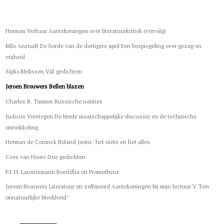
Herman Verhaar Aantekeningen over literatuurkritiek (vervolg)
Milo Anstadt De horde van de dertigste april Een bespiegeling over gezag en
vrijheid
Sipko Melissen Vijf gedichten
Jeroen Brouwers Bellen blazen
Charles B. Timmer Russische notities
Judicus Verstegen De brede maatschappelijke discussie en de technische
ontwikkeling
Herman de Coninck Roland Jooris: het niets en het alles
Cees van Hoore Drie gedichten
P.F.H. Lauxtermann Boeddha en Prometheus
Jeroen Brouwers Literatuur en zelfmoord Aantekeningen bij mijn lectuur V ‘Een
onnatuurlijke bleekheid’