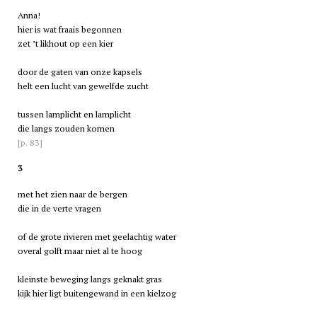
Anna!
hier is wat fraais begonnen
zet ’t likhout op een kier
door de gaten van onze kapsels
helt een lucht van gewelfde zucht
tussen lamplicht en lamplicht
die langs zouden komen
[p. 83]
3
met het zien naar de bergen
die in de verte vragen
of de grote rivieren met geelachtig water
overal golft maar niet al te hoog
kleinste beweging langs geknakt gras
kijk hier ligt buitengewand in een kielzog