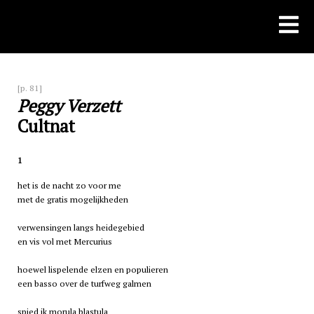
Skip
to
content
[p. 81]
Peggy Verzett
Cultnat
1
het is de nacht zo voor me
met de gratis mogelijkheden
verwensingen langs heidegebied
en vis vol met Mercurius
hoewel lispelende elzen en populieren
een basso over de turfweg galmen
spied ik morula blastula