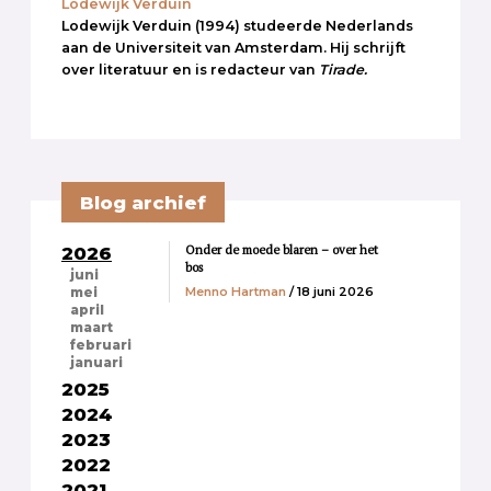
Lodewijk Verduin
Lodewijk Verduin (1994) studeerde Nederlands
aan de Universiteit van Amsterdam. Hij schrijft
over literatuur en is redacteur van
Tirade.
Blog archief
Onder de moede blaren – over het
2026
bos
juni
Menno Hartman
/ 18 juni 2026
mei
april
maart
februari
januari
2025
2024
2023
2022
2021