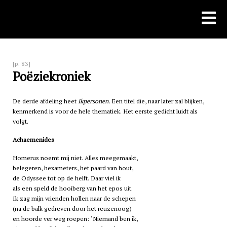
Skip
to
content
[p. 83]
Poëziekroniek
De derde afdeling heet
Ikpersonen.
Een titel die, naar later zal blijken,
kenmerkend is voor de hele thematiek. Het eerste gedicht luidt als
volgt.
Achaemenides
Homerus noemt mij niet. Alles meegemaakt,
belegeren, hexameters, het paard van hout,
de Odyssee tot op de helft. Daar viel ik
als een speld de hooiberg van het epos uit.
Ik zag mijn vrienden hollen naar de schepen
(na de balk gedreven door het reuzenoog)
en hoorde ver weg roepen: ‘Niemand ben ik,