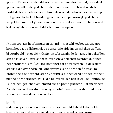
gedicht. De vrees is dan dat wat de soevereine doet in lust, door de ik
gedaan wordt in dit gedicht: onder pseudoniem zich wijd uitstallen
zodat de lezer zich aan alle intimiteiten van de schrijver kan verlustigen.
Het gevoel bij het uit handen geven van een persoonlijk gedicht is te
vergelijken met het gevoel van een meisje dat zich met de benen wijd
laat fotograferen en weet dat alle mannen kijken.
Ik kom toe aan het formuleren van mijn, niet talrijke, bezwaren. Hoe
komt het dat gedichten uit de eerste drie afdelingen mij diep treffen,
bijvoorbeeld het gedicht
Onder de pier
waarin de ik naast zijn geliefden
aan de kust van Engeland zijn leven en vaderschap overdenkt, of het
zeer erotische
Troilus?
Hoe komt het dat de gedichten uit de laatste
afdeling die over zo’n leuk onderwerp als de pornografie gaan, mij
grotendeels onberoerd laten? Voor mij als lezer werkt het gedicht zelf
niet zo pornografisch. Wil ik die belevenis dan pak ik wel de Penthouse.
Ik lees een gedicht over iemand die de pornografische lust analyseert.
Aan de ene kant masturberen bij de foto’s van een naakte meid of een
vrijend stel. Aan de andere kant een
[p. 93]
redenering en een beredeneerde droomwereld. Uiterst lichamelijk
tegenover uiterst geestelijk: de combinatie komt op mij soms