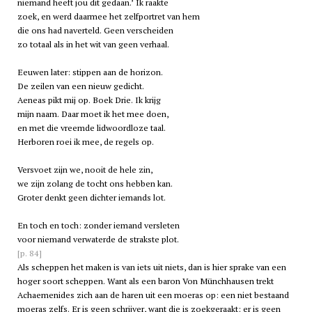
niemand heeft jou dit gedaan.’ Ik raakte
zoek, en werd daarmee het zelfportret van hem
die ons had naverteld. Geen verscheiden
zo totaal als in het wit van geen verhaal.
Eeuwen later: stippen aan de horizon.
De zeilen van een nieuw gedicht.
Aeneas pikt mij op. Boek Drie. Ik krijg
mijn naam. Daar moet ik het mee doen,
en met die vreemde lidwoordloze taal.
Herboren roei ik mee, de regels op.
Versvoet zijn we, nooit de hele zin,
we zijn zolang de tocht ons hebben kan.
Groter denkt geen dichter iemands lot.
En toch en toch: zonder iemand versleten
voor niemand verwaterde de strakste plot.
[p. 84]
Als scheppen het maken is van iets uit niets, dan is hier sprake van een
hoger soort scheppen. Want als een baron Von Münchhausen trekt
Achaemenides zich aan de haren uit een moeras op: een niet bestaand
moeras zelfs. Er is geen schrijver, want die is zoekgeraakt; er is geen