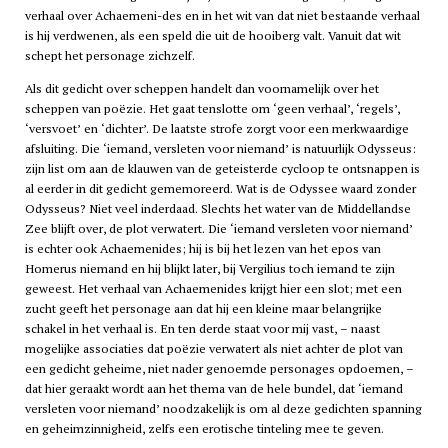
verhaal over Achaemeni-des en in het wit van dat niet bestaande verhaal
is hij verdwenen, als een speld die uit de hooiberg valt. Vanuit dat wit
schept het personage zichzelf.
Als dit gedicht over scheppen handelt dan voornamelijk over het
scheppen van poëzie. Het gaat tenslotte om ‘geen verhaal’, ‘regels’,
‘versvoet’ en ‘dichter’. De laatste strofe zorgt voor een merkwaardige
afsluiting. Die ‘iemand, versleten voor niemand’ is natuurlijk Odysseus:
zijn list om aan de klauwen van de geteisterde cycloop te ontsnappen is
al eerder in dit gedicht gememoreerd. Wat is de Odyssee waard zonder
Odysseus? Niet veel inderdaad. Slechts het water van de Middellandse
Zee blijft over, de plot verwatert. Die ‘iemand versleten voor niemand’
is echter ook Achaemenides; hij is bij het lezen van het epos van
Homerus niemand en hij blijkt later, bij Vergilius toch iemand te zijn
geweest. Het verhaal van Achaemenides krijgt hier een slot; met een
zucht geeft het personage aan dat hij een kleine maar belangrijke
schakel in het verhaal is. En ten derde staat voor mij vast, – naast
mogelijke associaties dat poëzie verwatert als niet achter de plot van
een gedicht geheime, niet nader genoemde personages opdoemen, –
dat hier geraakt wordt aan het thema van de hele bundel, dat ‘iemand
versleten voor niemand’ noodzakelijk is om al deze gedichten spanning
en geheimzinnigheid, zelfs een erotische tinteling mee te geven.