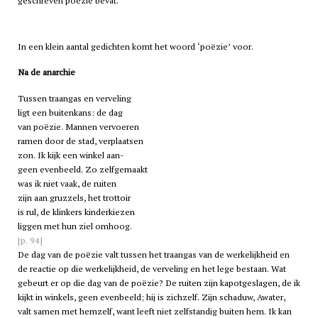
geschreven poëzie bevat.
In een klein aantal gedichten komt het woord ‘poëzie’ voor.
Na de anarchie
Tussen traangas en verveling
ligt een buitenkans: de dag
van poëzie. Mannen vervoeren
ramen door de stad, verplaatsen
zon. Ik kijk een winkel aan-
geen evenbeeld. Zo zelfgemaakt
was ik niet vaak, de ruiten
zijn aan gruzzels, het trottoir
is rul, de klinkers kinderkiezen
liggen met hun ziel omhoog.
[p. 94]
De dag van de poëzie valt tussen het traangas van de werkelijkheid en
de reactie op die werkelijkheid, de verveling en het lege bestaan. Wat
gebeurt er op die dag van de poëzie? De ruiten zijn kapotgeslagen, de ik
kijkt in winkels, geen evenbeeld; hij is zichzelf. Zijn schaduw, Awater,
valt samen met hemzelf, want leeft niet zelfstandig buiten hem. Ik kan