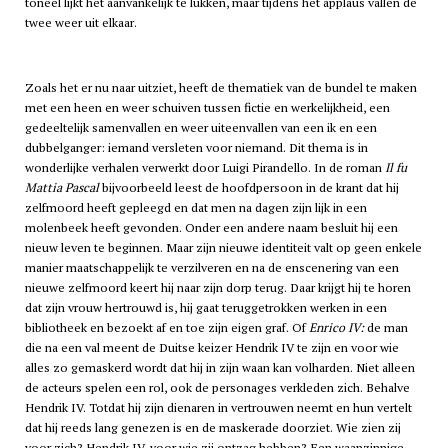
toneel lijkt het aanvankelijk te lukken, maar tijdens het applaus vallen de
twee weer uit elkaar.
Zoals het er nu naar uitziet, heeft de thematiek van de bundel te maken
met een heen en weer schuiven tussen fictie en werkelijkheid, een
gedeeltelijk samenvallen en weer uiteenvallen van een ik en een
dubbelganger: iemand versleten voor niemand. Dit thema is in
wonderlijke verhalen verwerkt door Luigi Pirandello. In de roman
Il fu
Mattia Pascal
bijvoorbeeld leest de hoofdpersoon in de krant dat hij
zelfmoord heeft gepleegd en dat men na dagen zijn lijk in een
molenbeek heeft gevonden. Onder een andere naam besluit hij een
nieuw leven te beginnen. Maar zijn nieuwe identiteit valt op geen enkele
manier maatschappelijk te verzilveren en na de enscenering van een
nieuwe zelfmoord keert hij naar zijn dorp terug. Daar krijgt hij te horen
dat zijn vrouw hertrouwd is, hij gaat teruggetrokken werken in een
bibliotheek en bezoekt af en toe zijn eigen graf. Of
Enrico IV:
de man
die na een val meent de Duitse keizer Hendrik IV te zijn en voor wie
alles zo gemaskerd wordt dat hij in zijn waan kan volharden. Niet alleen
de acteurs spelen een rol, ook de personages verkleden zich. Behalve
Hendrik IV. Totdat hij zijn dienaren in vertrouwen neemt en hun vertelt
dat hij reeds lang genezen is en de maskerade doorziet. Wie zien zij
voor zich? Hendrik IV, voor wie zij ontzag hebben? Een waanzinnige