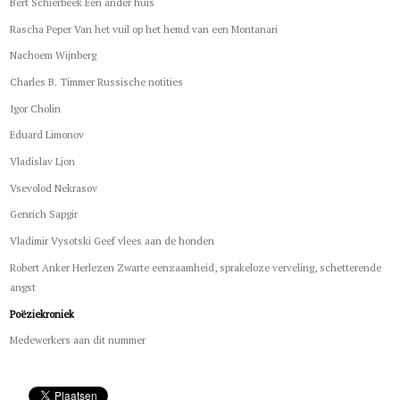
Bert Schierbeek Een ander huis
Rascha Peper Van het vuil op het hemd van een Montanari
Nachoem Wijnberg
Charles B. Timmer Russische notities
Igor Cholin
Eduard Limonov
Vladislav Ljon
Vsevolod Nekrasov
Genrich Sapgir
Vladimir Vysotski Geef vlees aan de honden
Robert Anker Herlezen Zwarte eenzaamheid, sprakeloze verveling, schetterende
angst
Poëziekroniek
Medewerkers aan dit nummer