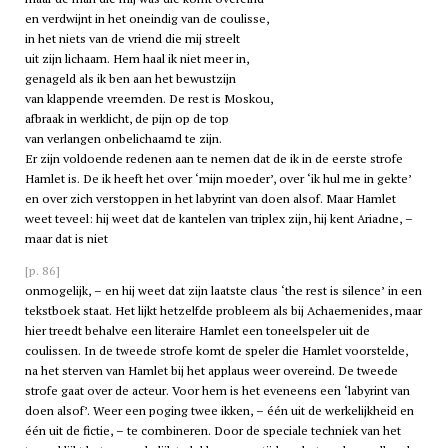
en verdwijnt in het oneindig van de coulisse,
in het niets van de vriend die mij streelt
uit zijn lichaam. Hem haal ik niet meer in,
genageld als ik ben aan het bewustzijn
van klappende vreemden. De rest is Moskou,
afbraak in werklicht, de pijn op de top
van verlangen onbelichaamd te zijn.
Er zijn voldoende redenen aan te nemen dat de ik in de eerste strofe
Hamlet is. De ik heeft het over ‘mijn moeder’, over ‘ik hul me in gekte’
en over zich verstoppen in het labyrint van doen alsof. Maar Hamlet
weet teveel: hij weet dat de kantelen van triplex zijn, hij kent Ariadne, –
maar dat is niet
[p. 86]
onmogelijk, – en hij weet dat zijn laatste claus ‘the rest is silence’ in een
tekstboek staat. Het lijkt hetzelfde probleem als bij Achaemenides, maar
hier treedt behalve een literaire Hamlet een toneelspeler uit de
coulissen. In de tweede strofe komt de speler die Hamlet voorstelde,
na het sterven van Hamlet bij het applaus weer overeind. De tweede
strofe gaat over de acteur. Voor hem is het eveneens een ‘labyrint van
doen alsof’. Weer een poging twee ikken, – één uit de werkelijkheid en
één uit de fictie, – te combineren. Door de speciale techniek van het