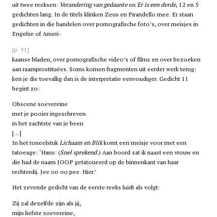
uit twee reeksen:
Verandering van gedaante
en
Er is een derde,
12 en 5
gedichten lang. In de titels klinken Zeus en Pirandello mee. Er staan
gedichten in die handelen over pornografische foto’s, over meisjes in
Engelse of Ameri-
[p. 91]
kaanse bladen, over pornografische video’s of films en over bezoeken
aan raamprostituées. Soms komen fragmenten uit eerder werk terug:
ken je die toevallig dan is de interpretatie eenvoudiger. Gedicht 11
begint zo:
Obscene soevereine
met je pooier ingeschreven
in het zachtste van je been
[…]
In het toneelstuk
Lichaam en Blik
komt een meisje voor met een
tatoeage: ‘Hans: (
Snel sprekend.
) Aan boord zat ik naast een vrouw en
die had de naam JOOP getatoueerd op de binnenkant van haar
rechterdij. Jee oo oo pee. Hier.’
Het zevende gedicht van de eerste reeks luidt als volgt:
Zij zal dezelfde zijn als jij,
mijn liefste soevereine,