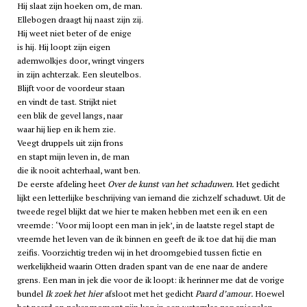
Hij slaat zijn hoeken om, de man.
Ellebogen draagt hij naast zijn zij.
Hij weet niet beter of de enige
is hij. Hij loopt zijn eigen
ademwolkjes door, wringt vingers
in zijn achterzak. Een sleutelbos.
Blijft voor de voordeur staan
en vindt de tast. Strijkt niet
een blik de gevel langs, naar
waar hij liep en ik hem zie.
Veegt druppels uit zijn frons
en stapt mijn leven in, de man
die ik nooit achterhaal, want ben.
De eerste afdeling heet
Over de kunst van het schaduwen.
Het gedicht
lijkt een letterlijke beschrijving van iemand die zichzelf schaduwt. Uit de
tweede regel blijkt dat we hier te maken hebben met een ik en een
vreemde: ‘Voor mij loopt een man in jek’, in de laatste regel stapt de
vreemde het leven van de ik binnen en geeft de ik toe dat hij die man
zeifis. Voorzichtig treden wij in het droomgebied tussen fictie en
werkelijkheid waarin Otten draden spant van de ene naar de andere
grens. Een man in jek die voor de ik loopt: ik herinner me dat de vorige
bundel
Ik zoek het hier
afsloot met het gedicht
Paard d’amour.
Hoewel