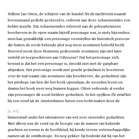
Willem Jan Otten, de schrijver van de bundel
Na de nachttrein
waaruit
bovenstaand gedicht geciteerd is, verleent aan deze Achaemenides een
helder inzicht. Dat Achaemenides refereert aan de gebeurtenissen
beschreven in de epen waarin hijzelf personage was, is niets bijzonders:
men kan gemakkelijk een personage voorstellen als historisch persoon
die buiten de reeds bekende plot nog meer avonturen beleefd heeft.
Hoeveel nooit door Homerus gedroomde avonturen zijn niet later
verteld en toegeschreven aan Odysseus? Dat het personage zich
bewust is dat het een personage is, strookt niet met de gangbare
afspraken. Het personage wordt niet geacht gedachten te koesteren
over de taal waarin zijn avonturen zijn beschreven; die gedachten zijn
het privilege van hen die het boek openslaan, de woorden lezen en
daarna het boek weer weg kunnen leggen. Otten verleende al eerder
zijn personages dit soort heldere gedachten. In het epyllion
De eend
liet
hij een eend uit de Amsterdamse haven een tocht maken door de
[p. 85]
binnenstad onder het uitsnateren van wel zeer oneendse gedachten.
Niet alleen was de eend op de hoogte van de namen van bekende
grachten en torens in de hoofdstad, hij kende tevens wetenschappelijke
namen uit de ornithologie. En nog gekker: hij bedenkt dat hij van het