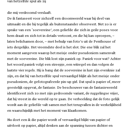
van hetzelfde spul als zij
die mij verdroomd verslaaft.
De ik fantaseert voor zichzelf een droomwereld waar hij deel van
uitmaakt en die hij tegelijk als buitenstaander observeert. Net zo is er
sprake van een ‘soevereine’, een geliefde die zich in geile poses voor
hem draait en zich tot in details vertoont, en die hij kan oproepen, –
laten belichamen door, – met behulp van foto’s uit de Penthouse of
iets dergelijks. Het vreemdste deel is het slot. Die ene blik zal het
moment aangeven waarop het meisje onder pseudoniem samenvalt
met de soevereine. Die blik lost zijn paniek op. Paniek voor wat? Achter
het woord paniek volgt een streepje, een witregel en dan volgen de
laatste vier regels. Hij is bang dat de soevereine in lust zijn evenknie zal
zijn, en dat hij van hetzelfde spul vervaardigd blijkt als het meisje onder
pseudoniem, de gefotografeerde pin-up girl. Dat spul is papier of, meer
geestelijk opgevat, de fantasie. De beschouwer van de fantasiewereld
identificeert zich zo met zijn gedroomde variant, de ruggelingse vrijer,
dat hij vreest in die wereld op te gaan. De verbeelding dat de foto gelijk
wordt aan de geliefde valt samen met het terugvallen in de werkelijkheid
en waarschijnlijk met het moment van klaarkomen.
Nu doet een ik die papier wordt of vervaardigd blijkt van papier of
uitvloeit op papier, altijd denken aan de spanning tussen dichter en