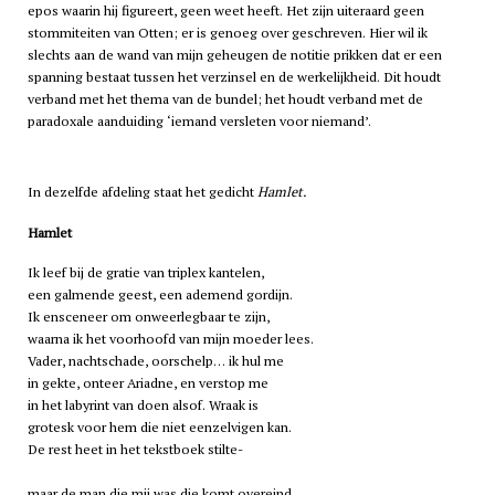
epos waarin hij figureert, geen weet heeft. Het zijn uiteraard geen
stommiteiten van Otten; er is genoeg over geschreven. Hier wil ik
slechts aan de wand van mijn geheugen de notitie prikken dat er een
spanning bestaat tussen het verzinsel en de werkelijkheid. Dit houdt
verband met het thema van de bundel; het houdt verband met de
paradoxale aanduiding ‘iemand versleten voor niemand’.
In dezelfde afdeling staat het gedicht
Hamlet.
Hamlet
Ik leef bij de gratie van triplex kantelen,
een galmende geest, een ademend gordijn.
Ik ensceneer om onweerlegbaar te zijn,
waarna ik het voorhoofd van mijn moeder lees.
Vader, nachtschade, oorschelp… ik hul me
in gekte, onteer Ariadne, en verstop me
in het labyrint van doen alsof. Wraak is
grotesk voor hem die niet eenzelvigen kan.
De rest heet in het tekstboek stilte-
maar de man die mij was die komt overeind