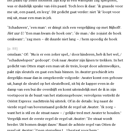
het paard op zeker moment zijn kop in een waterplas zag spiegelen,
was er duidelijk sprake van één paard. Toch lees ik daar: ‘ik graasde voor
me uit, een paard, en leeg’. Dit gedicht gaat verder: niet ‘ik’ loopt voor
mij uit, maar een man in jek.
‘Schaduwen’, ‘een man’: er dringt zich een vergelijking op met NijhofF.
Het uur U:
‘Een man kwam de hoek om’; ‘de man / die zojuist de hoek
omkwam’; ‘zag men – dit duurde niet lang – / hem spoedig de hoek
[p. 88]
omslaan.’ Of: ‘Nu is er een zeker spel, / door kinderen, heb ik het wel, /
“schaduwlopen” gedoopt’. Ook naar
Awater
zijn lijnen te trekken. In het
gedicht van Otten stapt een man uit de trein, loopt door ademwolkjes,
pakt zijn sleutels en gaat een huis binnen. In
Awater
geschiedt iets
dergelijks maar dan in omgekeerde volgorde: Awater komt een gebouw
uit, hangt de sleutel op het sleutelbord, zit bij de kapper even in de
damp van een bui die overdrijft en komt uiteindelijk met de ik in zijn
voetspoor in de buurt van het stationsgebouw; vervolgens vertrekt de
Oriënt Express: nachttrein bij uitstek. Of in de details: leg naast de
vierde regel van bovenstaand gedicht de regel uit
Awater.
‘Ik zorg –
want het is stil en de straat nauw – / gelijke tred met Awater te houden.’
Vergelijk met de eerste regel de regel uit
Awater:
‘De straat wordt
breder. Uit bomen druipt dauw.’ Naast de achtste regel van Otten de
regel uit
Awater:
‘Geen sterveling […] bestaat voor hem.’