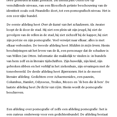
twee gebieden in kaart gebracht. Dit thema past Otten toe op
verschillende niveaus, van een filosofisch getinte beschouwing van de
identiteit zoals ook Pirandello doet, tot een pornografisch niveau. Het is
een zeer rijke bundel.
De eerste afdeling heet
Over de kunst van het schaduwen.
Als Awater
loopt de ik door de stad. Hij ziet een plein uit zijn jeugd, hij ziet de
gevolgen van de rellen in de stad, hij ziet zichzelf bij de kapper, hij ziet
zijn poëzie en zijn pornografie. Veel verwijst naar elkaar; alles is met
elkaar verbonden. De tweede afdeling heet
Midden in mijn leven.
Hierin
beschrijvingen uit het leven van de ik, een personage dat de schaduw is
van Willen Jan Otten. Informatie die makkelijk te vinden is: in bundels
van hem zelf en in literaire tijdschriften. Zijn huwelijk, zijn kind, zijn
gebroken ribben en het verblijf in het ziekenhuis, zijn ervaringen met de
toneelwereld. De derde afdeling heet
Ikpersonen.
Het is de meest
literaire afdeling. Gedichten over Achaemenides, een pauwin,
Columbus, Hamlet, Odysseus, Troilus, Mozes en ‘Ik ben die ik ben’. De
laatste afdeling heet
De fictie van rijm.
Hierin wordt de pornografie
beschreven.
Een afdeling over pornografie of zelfs een afdeling pornografie: het is
een curieus onderwerp voor een gedichtenbundel. De afdeling bestaat