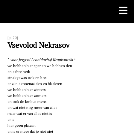
Skip
to
content
[p. 70]
Vsevolod Nekrasov
voor Jevgeni Leonidovitsj Kropivnitski
we hebben hier spar en we hebben den
en echte berk
struikgewas ook en bos
er zijn dennenaalden en bladeren
we hebben hier winters
we hebben hier zomers
en ook de kwibus mens
en wat niet nog meer van alles
maar wat er van alles niet is
er is
hier geen plataan
en is er meer dat je niet ziet