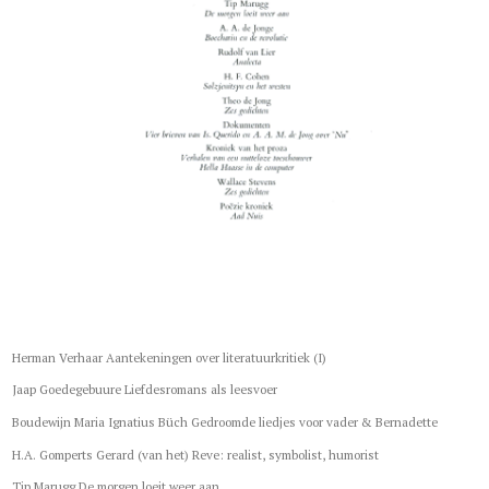
Herman Verhaar Aantekeningen over literatuurkritiek (I)
Jaap Goedegebuure Liefdesromans als leesvoer
Boudewijn Maria Ignatius Büch Gedroomde liedjes voor vader & Bernadette
H.A. Gomperts Gerard (van het) Reve: realist, symbolist, humorist
Tip Marugg De morgen loeit weer aan