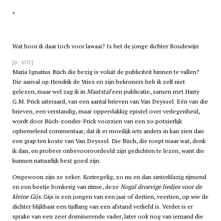
*
Wat hoor ik daar toch voor lawaai? Is het de jonge dichter Boudewijn
[p. 401]
Maria Ignatius Büch die bezig is voluit de publiciteit binnen te vallen?
Die aanval op Hendrik de Vries en zijn bekroners heb ik zelf niet
gelezen, maar wel zag ik in
Maatstaf
een publicatie, samen met Harry
G.M. Prick uiteraard, van een aantal brieven van Van Deyssel. Eén van die
brieven, een verstandig, maar oppervlakkig epistel over verlegenheid,
wordt door Büch-zonder-Prick voorzien van een zo potsierlijk
ophemelend commentaar, dat ik er moeilijk iets anders in kan zien dan
een grap ten koste van Van Deyssel. Die Büch, die roept maar wat, denk
ik dan, en probeer onbevooroordeeld zijn gedichten te lezen, want die
kunnen natuurlijk best goed zijn.
Ongewoon zijn ze zeker. Kortregelig, zo nu en dan sinterklazig rijmend
en een beetje bonkerig van ritme, deze
Nogal droevige liedjes voor de
kleine Gijs.
Gijs is een jongen van een jaar of dertien, veertien, op wie de
dichter blijkbaar een tijdlang van een afstand verliefd is. Verder is er
sprake van een zeer dominerende vader, later ook nog van iemand die