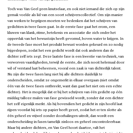
Toch was Van Geel geen knutselaar, en ook niet iemand die zich op zijn
gemak voelde als lid van een soort schrijverscollectief. Om zijn manier
van werken te begrijpen moeten we bedenken dat het schrijven van
gedichten in twee fasen gaat. In de eerste fase gaat het erom, een
kluwen van klank, ritme, betekenis en associatie die zich onder het
oppervlak van het bewustzijn heeft gevormd, boven water te krijgen. In
de tweede fase moet het produkt bewust worden gekeurd en zo nodig
bijgeslepen, zodat het een gedicht wordt dat ook anderen dan de
dichter zelf iets zegt. Deze laatste fase is een kwestie van techniek, van
verworven vaardigheden, terwijl de eerste, die zich nooit helemaal door
wil of verstand laat beheersen, vooral een zaak is van dichterlijk talent.
Nu zijn die twee fasen lang niet bij alle dichters duidelijk te
onderscheiden, omdat ze ongemerkt in elkaar overgaan (niet omdat
één van de twee fasen ontbreekt, want dan gaat het niet om een echte
dichter). Het is mogelijk dat er bij het schrijven van één gedicht op één
middag talloze malen van fase gewisseld wordt, zonder dat een dichter
het zelf eigenlijk merkt. Als hij bovendien het gedicht in zijn hoofd laat
rijpen voordat hij iets op papier heeft gezet, zodat het er ten slotte als
één geheel en vrijwel zonder doorhalingen uitrolt, dan wordt een
onderscheiding in fasen tamelijk zinloos en geheel oncontroleerbaar.
Maar bij andere dichters, en Van Geel hoort daartoe, valt het