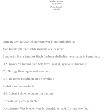
Herman Verhaar Aantekeningen over literatuurkritiek (I)
Jaap Goedegebuure Liefdesromans als leesvoer
Boudewijn Maria Ignatius Büch Gedroomde liedjes voor vader & Bernadette
H.A. Gomperts Gerard (van het) Reve: realist, symbolist, humorist
Tip Marugg De morgen loeit weer aan
A.A. de Jonge Boecharin en de revolutie
Rudolf van Lier Analecta
H.F. Cohen Solzjenitsyn en het westen
Theo de Jong Zes gedichten
Documenten Vier brieven van Is. Querido en A.M. De jong over ‘nu’