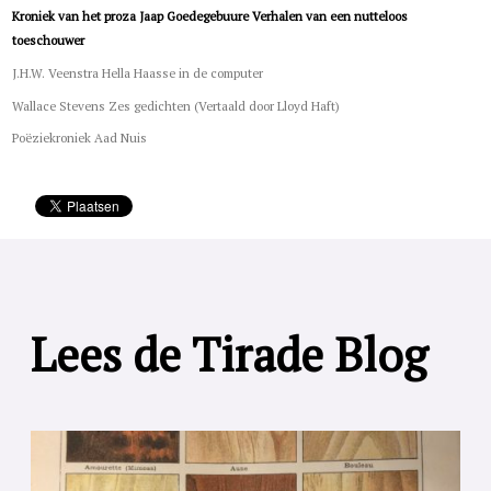
Kroniek van het proza Jaap Goedegebuure Verhalen van een nutteloos
toeschouwer
J.H.W. Veenstra Hella Haasse in de computer
Wallace Stevens Zes gedichten (Vertaald door Lloyd Haft)
Poëziekroniek Aad Nuis
Lees de Tirade Blog