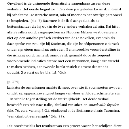
Opvallend is de dwingende thematische samenhang tussen deze
verhalen. Het eerste begint zo: ‘Een klein jaar geleden kwam ik in dienst
bij Scheltema Oostersche Kunst, min of meer om het overige personeel
te bespieden.’ (blz. 7) Daarmee is de ik al aangeduid als de
buitenstaander die hij ook in de twee andere verhalen zal zijn. Dat hij in
alle gevallen wordt aangesproken als Nicolaas Matsier wijst overigens
niet op een autobiografisch karakter van deze novellen, evenmin als
daar sprake van zou zijn bij Kooiman, die zijn hoofdpersonen ook vaak
onder zijn eigen naam laat optreden. Een mogelijke veronderstelling in
die richting wordt namelijk onmogelijk gemaakt door de frequent
voorkomende indicaties dat we met een verzonnen, imaginaire wereld
te maken hebben, een tweede karakteristiek element dat steeds
opduikt. Zo staat op bv. blz. 15: ‘Ook
[p. 379]
karikaturale Amerikanen maakte ik mee, over wie ik zou moeten zwijgen
omdat zij, opgeschreven, niet langer van vlees en bloed schijnen te zijn
– in schrille tegenstelling tot de werkelijkheid’. Het derde verhaal
beschrijft een reis naar Italië, ‘dat land van aria’s en
smaakvolle façades
’
(blz. 76, curs. van mij, J.G.), eindigend in de Siciliaanse plaats Taormina,
‘een citaat uit een reisgids’ (blz. 97).
Die onechtheid is het resultaat van een proces waarin het schrijven dient