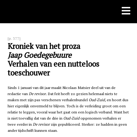
Skip
to
content
[p. 377]
Kroniek van het proza
Jaap Goedegebuure
Verhalen van een nutteloos
toeschouwer
Sinds 1 januari van dit jaar maakt Nicolaas Matsier deel uit van de
redactie van
De revisor.
Dat feit heeft zo gezien helemaal niets te
maken met zijn pas verschenen verhalenbundel
Oud-Zuid
, en hoort dus
hier eigenlijk onvermeld te blijven. Toch is de verleiding groot om een
relatie te leggen, vooral waar het gaat om een logisch verband. Want het
is niet toevallig dat van de drie in
Oud-Zuid
opgenomen verhalen er
twee eerder in
De revisor
zijn gepubliceerd. Sterker: ze hadden in geen
ander tijdschrift kunnen staan.