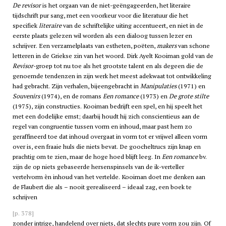
De revisor
is het orgaan van de niet-geëngageerden, het literaire
tijdschrift pur sang, met een voorkeur voor die literatuur die het
specifiek
literaire
van de schriftelijke uiting accentueert, en niet in de
eerste plaats gelezen wil worden als een dialoog tussen lezer en
schrijver. Een verzamelplaats van estheten, poëten,
makers
van schone
letteren in de Griekse zin van het woord. Dirk Ayelt Kooiman gold van de
Revisor
-groep tot nu toe als het grootste talent en als degeen die de
genoemde tendenzen in zijn werk het meest adekwaat tot ontwikkeling
had gebracht. Zijn verhalen, bijeengebracht in
Manipulaties
(1971) en
Souvenirs
(1974), en de romans
Een romance
(1973) en
De grote stilte
(1975), zijn constructies. Kooiman bedrijft een spel, en hij speelt het
met een dodelijke ernst; daarbij houdt hij zich conscientieus aan de
regel van congruentie tussen vorm en inhoud, maar past hem zo
geraffineerd toe dat inhoud overgaat in vorm tot er vrijwel alleen vorm
over is, een fraaie huls die niets bevat. De goocheltrucs zijn knap en
prachtig om te zien, maar de hoge hoed blijft leeg. In
Een romance
bv.
zijn de op niets gebaseerde hersenspinsels van de ik-verteller
vertelvorm èn inhoud van het vertelde. Kooiman doet me denken aan
de Flaubert die als – nooit gerealiseerd – ideaal zag, een boek te
schrijven
[p. 378]
zonder intrige, handelend over niets, dat slechts pure vorm zou zijn. Of