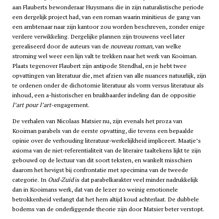
aan Flauberts bewonderaar Huysmans die in zijn naturalistische periode
een dergelijk project had, van een roman waarin minitieus de gang van
een ambtenaar naar zijn kantoor zou worden beschreven, zonder enige
verdere verwikkeling. Dergelijke plannen zijn trouwens veel later
gerealiseerd door de auteurs van de
nouveau roman
, van welke
stroming wel weer een lijn valt te trekken naar het werk van Kooiman.
Plaats tegenover Flaubert zijn antipode Stendhal, en je hebt twee
opvattingen van literatuur die, met afzien van alle nuances natuurlijk, zijn
te ordenen onder de dichotomie literatuur als vorm versus literatuur als
inhoud, een a-historischer en bruikbaarder indeling dan de oppositie
l’art pour l’art
-engagement.
De verhalen van Nicolaas Matsier nu, zijn evenals het proza van
Kooiman parabels van de eerste opvatting, die tevens een bepaalde
opinie over de verhouding literatuur-werkelijkheid impliceert. Maatje’s
axioma van de niet-referentialiteit van de literaire taaltekens lijkt te zijn
gebouwd op de lectuur van dit soort teksten, en wankelt misschien
daarom het hevigst bij confrontatie met specimina van de tweede
categorie. In
Oud-Zuid
is dat parabelkarakter veel minder nadrukkelijk
dan in Kooimans werk, dat van de lezer zo weinig emotionele
betrokkenheid verlangt dat het hem altijd koud achterlaat. De dubbele
bodems van de onderliggende theorie zijn door Matsier beter verstopt.