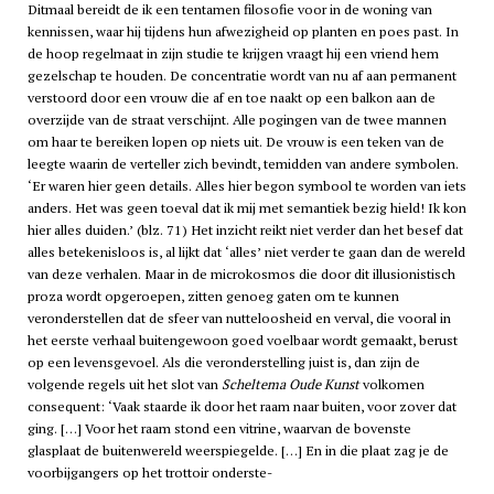
Ditmaal bereidt de ik een tentamen filosofie voor in de woning van
kennissen, waar hij tijdens hun afwezigheid op planten en poes past. In
de hoop regelmaat in zijn studie te krijgen vraagt hij een vriend hem
gezelschap te houden. De concentratie wordt van nu af aan permanent
verstoord door een vrouw die af en toe naakt op een balkon aan de
overzijde van de straat verschijnt. Alle pogingen van de twee mannen
om haar te bereiken lopen op niets uit. De vrouw is een teken van de
leegte waarin de verteller zich bevindt, temidden van andere symbolen.
‘Er waren hier geen details. Alles hier begon symbool te worden van iets
anders. Het was geen toeval dat ik mij met semantiek bezig hield! Ik kon
hier alles duiden.’ (blz. 71) Het inzicht reikt niet verder dan het besef dat
alles betekenisloos is, al lijkt dat ‘alles’ niet verder te gaan dan de wereld
van deze verhalen. Maar in de microkosmos die door dit illusionistisch
proza wordt opgeroepen, zitten genoeg gaten om te kunnen
veronderstellen dat de sfeer van nutteloosheid en verval, die vooral in
het eerste verhaal buitengewoon goed voelbaar wordt gemaakt, berust
op een levensgevoel. Als die veronderstelling juist is, dan zijn de
volgende regels uit het slot van
Scheltema Oude Kunst
volkomen
consequent: ‘Vaak staarde ik door het raam naar buiten, voor zover dat
ging. […] Voor het raam stond een vitrine, waarvan de bovenste
glasplaat de buitenwereld weerspiegelde. […] En in die plaat zag je de
voorbijgangers op het trottoir onderste-