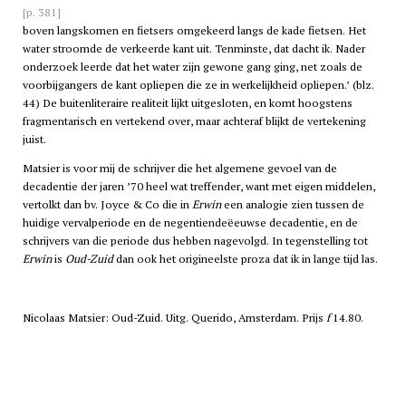
[p. 381]
boven langskomen en fietsers omgekeerd langs de kade fietsen. Het
water stroomde de verkeerde kant uit. Tenminste, dat dacht ik. Nader
onderzoek leerde dat het water zijn gewone gang ging, net zoals de
voorbijgangers de kant opliepen die ze in werkelijkheid opliepen.’ (blz.
44) De buitenliteraire realiteit lijkt uitgesloten, en komt hoogstens
fragmentarisch en vertekend over, maar achteraf blijkt de vertekening
juist.
Matsier is voor mij de schrijver die het algemene gevoel van de
decadentie der jaren ’70 heel wat treffender, want met eigen middelen,
vertolkt dan bv. Joyce & Co die in
Erwin
een analogie zien tussen de
huidige vervalperiode en de negentiendeëeuwse decadentie, en de
schrijvers van die periode dus hebben nagevolgd. In tegenstelling tot
Erwin
is
Oud-Zuid
dan ook het origineelste proza dat ik in lange tijd las.
Nicolaas Matsier: Oud-Zuid. Uitg. Querido, Amsterdam. Prijs
f
14.80.