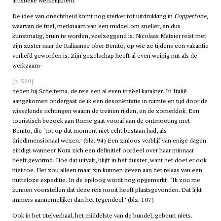
artistieke werkelijkheid.
De idee van onechtheid komt nog sterker tot uitdrukking in
Coppertone
,
waarvan de titel, merknaam van een middel om sneller, en dus
kunstmatig, bruin te worden, veelzeggend is. Nicolaas Matsier reist met
zijn zuster naar de Italiaanse ober Benito, op wie ze tijdens een vakantie
verliefd geworden is. Zijn gezelschap heeft al even weinig nut als de
werkzaam-
[p. 380]
heden bij Scheltema, de reis een al even irreëel karakter. In Italië
aangekomen ondergaat de ik een desoriëntatie in ruimte en tijd door de
wisselende richtingen waarin de treinen rijden, en de zomerklok. Een
toeristisch bezoek aan Rome gaat vooraf aan de ontmoeting met
Benito, die ‘tot op dat moment niet echt bestaan had, als
driedimensionaal wezen.’ (blz. 94) Een zinloos verblijf van enige dagen
eindigt wanneer Nora zich een definitief oordeel over haar minnaar
heeft gevormd. Hoe dat uitvalt, blijft in het duister, want het doet er ook
niet toe. Het zou alleen maar zin kunnen geven aan het relaas van een
nutteloze expeditie. In de epiloog wordt nog opgemerkt: ‘Ik zou me
kunnen voorstellen dat deze reis nooit heeft plaatsgevonden. Dat lijkt
immers aannemelijker dan het tegendeel.’ (blz. 107)
Ook in het titelverhaal, het middelste van de bundel, gebeurt niets.