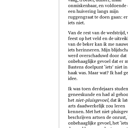
onmiskenbaar, en voldoende
een huivering langs mijn
ruggengraat te doen gaan: er
iets niet.
Van de rest van de wedstrijd, 
feest op het veld en de uitrei
van de beker kan ik me nauwe
iets herinneren. Mijn blijdsch
werd overschaduwd door dat
onbehaaglijke gevoel dat er 
Bastens doelpunt ‘iets’ niet in
haak was. Maar wat? Ik had g
idee.
Ik was toen derdejaars studen
geneeskunde en had al geho
het
niet-pluisgevoel
, dat ik la
arts daadwerkelijk zou leren
kennen. Met het niet-pluisge
beschrijven artsen de onrust,
onbehaaglijke gevoel, het ‘iets