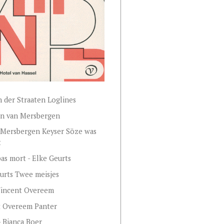
n der Straaten Loglines
Jan van Mersbergen
 Mersbergen Keyser Söze was
t
s mort - Elke Geurts
urts Twee meisjes
Vincent Overeem
t Overeem Panter
- Bianca Boer