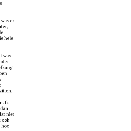
e
 was er
ter,
de
ie hele
t was
mde:
ofzang
Toen
n
g
zitten.
n. Ik
 dan
at niet
k ook
n hoe