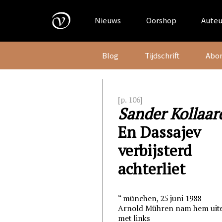
Skip
to
Nieuws
Oorshop
Auteu
content
Blog
Tijdschrift
Abo
[p. 106]
Sander Kollaar
En Dassajev
verbijsterd
achterliet
münchen
, 25
juni
1988
Arnold Mühren nam hem uit
met links