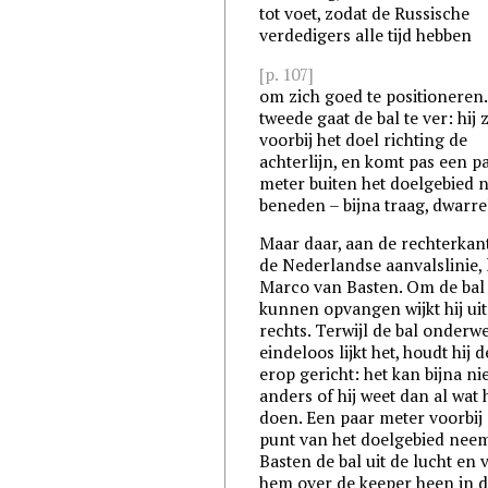
tot voet, zodat de Russische
verdedigers alle tijd hebben
[p. 107]
om zich goed te positioneren
tweede gaat de bal te ver: hij z
voorbij het doel richting de
achterlijn, en komt pas een p
meter buiten het doelgebied 
beneden – bijna traag, dwarre
Maar daar, aan de rechterkan
de Nederlandse aanvalslinie, 
Marco van Basten. Om de bal 
kunnen opvangen wijkt hij uit
rechts. Terwijl de bal onderwe
eindeloos lijkt het, houdt hij 
erop gericht: het kan bijna ni
anders of hij weet dan al wat h
doen. Een paar meter voorbij
punt van het doelgebied nee
Basten de bal uit de lucht en 
hem over de keeper heen in 