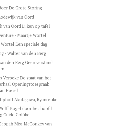
Boer De Grote Storing
Lodewijk van Oord
k van Oord Lijken op tafel
enture - Maartje Wortel
 Wortel Een speciale dag
ng - Walter van den Berg
van den Berg Geen verstand
zen
s Verbeke De staat van het
erhaal Openingstoespraak
an Hassel
Uphoff Akutagawa, Ryunosuke
Wolff Kogel door het hoofd
ng Guido Golüke
 Gappah Miss McConkey van