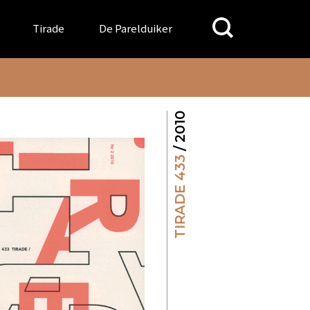
Search
Tirade
De Parelduiker
for:
/ 2010
TIRADE 433