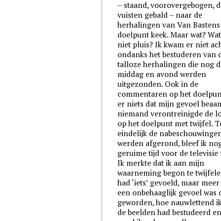
– staand, voorovergebogen, d
vuisten gebald – naar de
herhalingen van Van Bastens
doelpunt keek. Maar wat? Wat
niet pluis? Ik kwam er niet ach
ondanks het bestuderen van 
talloze herhalingen die nog d
middag en avond werden
uitgezonden. Ook in de
commentaren op het doelpun
er niets dat mijn gevoel beaa
niemand verontreinigde de l
op het doelpunt met twijfel. 
eindelijk de nabeschouwinge
werden afgerond, bleef ik no
geruime tijd voor de televisie 
Ik merkte dat ik aan mijn
waarneming begon te twijfele
had ‘iets’ gevoeld, maar meer
een onbehaaglijk gevoel was d
geworden, hoe nauwlettend i
de beelden had bestudeerd e