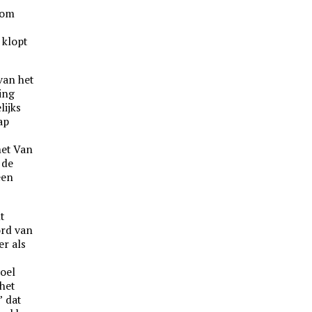
 om
 klopt
van het
king
lijks
ap
met Van
 de
een
t
ord van
ter als
voel
 het
’ dat