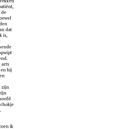
trekken
atiënt,
 de
Hoewel
rden
an dat
 is,
t
ssende
opwipt
end.
 arts
en hij
een
 zijn
zijn
hoofd
 schokje
.
toen ik