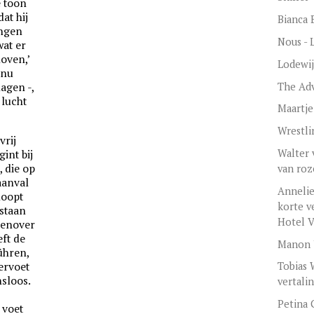
e toon
dat hij
Bianca 
ingen
Nous - 
wat er
loven,’
Lodewij
 nu
The Adv
lagen -,
 lucht
Maartje
Wrestli
vrij
Walter 
int bij
 die op
van ro
aanval
Annelie
loopt
korte v
 staan
Hotel V
genover
ft de
Manon 
ühren,
ervoet
Tobias 
nsloos.
vertali
Petina
 voet