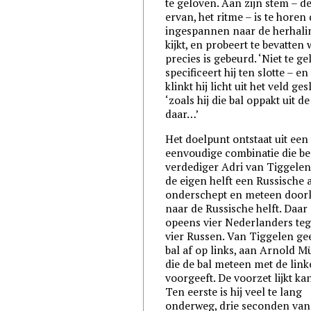
te geloven. Aan zijn stem – d
ervan, het ritme – is te horen 
ingespannen naar de herhal
kijkt, en probeert te bevatten 
precies is gebeurd. ‘Niet te ge
specificeert hij ten slotte – en
klinkt hij licht uit het veld ges
‘zoals hij die bal oppakt uit de
daar…’
Het doelpunt ontstaat uit een 
eenvoudige combinatie die beg
verdediger Adri van Tiggelen,
de eigen helft een Russische 
onderschept en meteen door
naar de Russische helft. Daar
opeens vier Nederlanders te
vier Russen. Van Tiggelen gee
bal af op links, aan Arnold M
die de bal meteen met de link
voorgeeft. De voorzet lijkt ka
Ten eerste is hij veel te lang
onderweg, drie seconden van