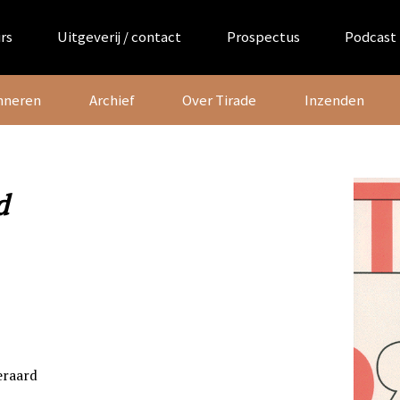
rs
Uitgeverij / contact
Prospectus
Podcast
nneren
Archief
Over Tirade
Inzenden
d
eraard