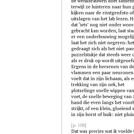
de wenkbrauwen doet samen
terwijl ze luisteren naar hun p
kijken naar de röntgenfoto of
uitslagen van het lab lezen. 
dat ‘iets’ nog niet onder woo
gebracht kan worden, laat sta
er een onderbouwing mogelijk
laat het zich niet negeren: he
gedraagt zich als het niet-pa
puzzelstukje dat steeds weer 
als er druk op wordt uitgeoef
Ergens in de hersenen van de
vlammen een paar neuronen 
voelt dat in zijn lichaam, als 
trekking van zijn nek, het
plotselinge snelle wippen van
voet, de snelle beweging van 
hand die even langs het voor
strijkt, of een klein, gloeiend
in zijn borst of buik: niet pluis
[p. 108]
Dat was precies wat ik voelde 