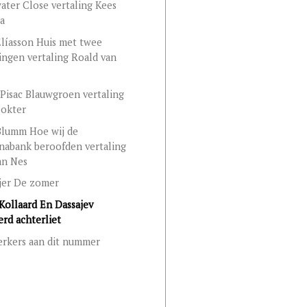
ater Close vertaling Kees
a
Elíasson Huis met twee
ingen vertaling Roald van
Pisac Blauwgroen vertaling
Dokter
Blumm Hoe wij de
nabank beroofden vertaling
an Nes
jer De zomer
Kollaard En Dassajev
erd achterliet
rkers aan dit nummer