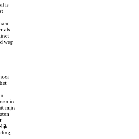
al is
st
 maar
er als
ijnet
nd weg
 mooi
het
en
toon in
uit mijn
isten
t
lijk
ding,