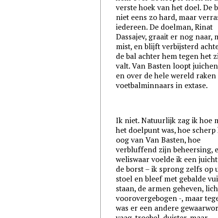
verste hoek van het doel. De b
niet eens zo hard, maar verra
iedereen. De doelman, Rinat
Dassajev, graait er nog naar,
mist, en blijft verbijsterd acht
de bal achter hem tegen het z
valt. Van Basten loopt juiche
en over de hele wereld raken
voetbalminnaars in extase.
Ik niet. Natuurlijk zag ik hoe
het doelpunt was, hoe scherp 
oog van Van Basten, hoe
verbluffend zijn beheersing, 
weliswaar voelde ik een juich
de borst – ik sprong zelfs op 
stoel en bleef met gebalde vu
staan, de armen geheven, lich
voorovergebogen -, maar tege
was er een andere gewaarwor
vaag, troebel, duister, maar