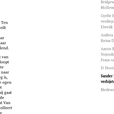
Bridgew
Mollem
Gyrðir 
verdiep
. Ten
Elswijk
eilt
Andrea 
aar
Reina 
naar
lend.
Aaron 
Vojvodi
t van
Frans v
loopt
te
D. Hooi
 naar
Sander 
g is,
verbijst
de ogen
et
Medewe
ij gaat
 de
mt Van
volleert
de