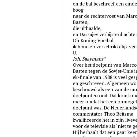
en de bal beschreef een eind
boog
naar de rechtervoet van Mar
Basten,
die uithaalde,
en Dassajev verbijsterd achter
Oh Koning Voetbal,
ik houd zo verschrikkelijk vee
U.
Joh. Saaymans
Over het doelpunt van Marco
Basten tegen de Sovjet-Unie i
ek
-finale van 1988 is veel ge
en geschreven. Algemeen wor
beschouwd als een van de mo
doelpunten ooit. Dat komt on
meer omdat het een onmogel
doelpunt was. De Nederlands
commentator Theo Reitsma
kwalificeerde het in zijn livev
voor de televisie als ‘niet te g
Hij herhaalt dat een paar keer