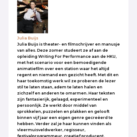
Julia Buijs
Julia Buijs is theater- en filmschrijver en manusje
van alles. Deze zomer studeert ze af aan de
opleiding Writing For Performance aan de HKU,
met het scenario voor een bemoedigende
animatiefilm over een station waar het altijd
regent en niemand een gezicht heeft. Met dit en
haar toekomstig werk wil ze proberen de lezer
stil te laten staan, adem te laten halen en
zichzelf en anderen te omarmen. Haar teksten
zijn fantasierijk, gelaagd, experimenteel en
persoonlijk. Ze werkt door middel van
sprokkelen, puzzelen en plakken en gelooft
binnen vijf jaar een eigen genre gecreëerd te
hebben. Verder zal je haar kunnen vinden als
vleermuisveldwerker, regisseur,
festivalprogrammeur, creatief producent,