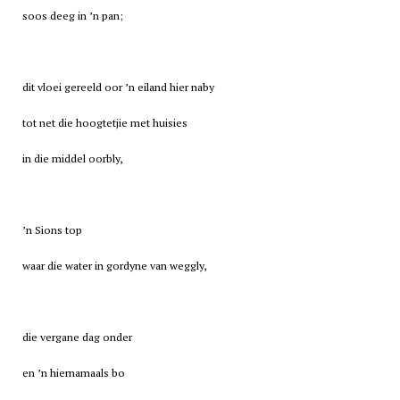
soos deeg in ’n pan;
dit vloei gereeld oor ’n eiland hier naby
tot net die hoogtetjie met huisies
in die middel oorbly,
’n Sions top
waar die water in gordyne van weggly,
die vergane dag onder
en ’n hiernamaals bo