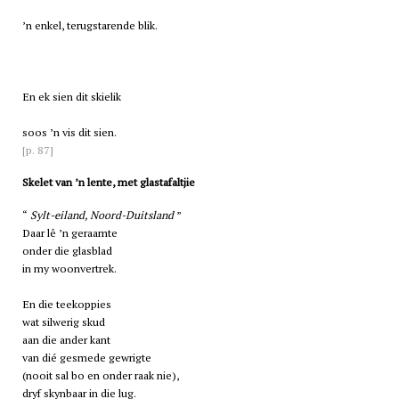
’n enkel, terugstarende blik.
En ek sien dit skielik
soos ’n vis dit sien.
[p. 87]
Skelet van ’n lente, met glastafaltjie
Sylt-eiland, Noord-Duitsland
Daar lê ’n geraamte
onder die glasblad
in my woonvertrek.
En die teekoppies
wat silwerig skud
aan die ander kant
van dié gesmede gewrigte
(nooit sal bo en onder raak nie),
dryf skynbaar in die lug.