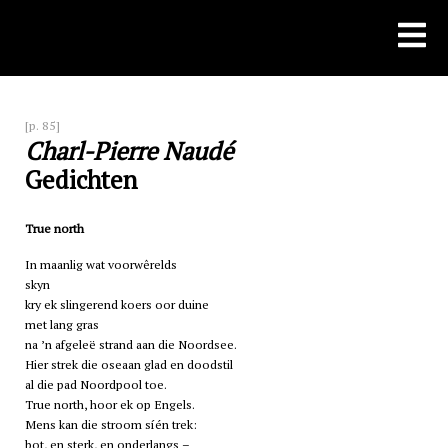
Skip
to
content
[p. 85]
Charl-Pierre Naudé
Gedichten
True north
In maanlig wat voorwêrelds
skyn
kry ek slingerend koers oor duine
met lang gras
na ’n afgeleë strand aan die Noordsee.
Hier strek die oseaan glad en doodstil
al die pad Noordpool toe.
True north, hoor ek op Engels.
Mens kan die stroom síén trek:
bot, en sterk, en onderlangs –