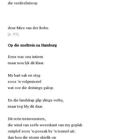
die verdeelstreep
deur Mies van der Rohe.
[p. 89]
Op die sneltrein na Hamburg
Eens was ons intiem
maar nou lyk dit klaar.
My hart sak en styg
soos ’n volgmissiel
wat oor die deinings galop.
En die landskap glip ylings verby,
maar tog bly dit daar.
Dit reën treinvensters,
die wind van seëls weerskant van my geplak
ontplof soos ’n possak by ’n tonnel uit;
dan hou die storm skielik op