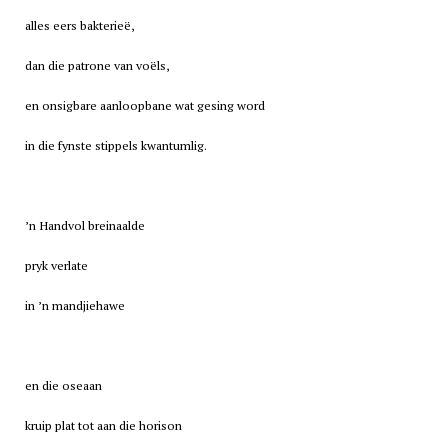
alles eers bakterieë,
dan die patrone van voëls,
en onsigbare aanloopbane wat gesing word
in die fynste stippels kwantumlig.
’n Handvol breinaalde
pryk verlate
in ’n mandjiehawe
en die oseaan
kruip plat tot aan die horison