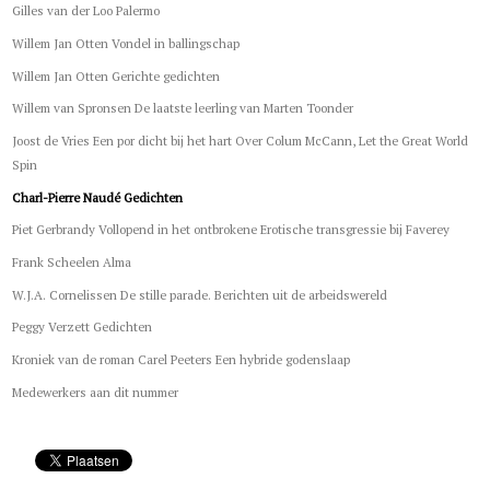
Gilles van der Loo Palermo
Willem Jan Otten Vondel in ballingschap
Willem Jan Otten Gerichte gedichten
Willem van Spronsen De laatste leerling van Marten Toonder
Joost de Vries Een por dicht bij het hart Over Colum McCann, Let the Great World
Spin
Charl-Pierre Naudé Gedichten
Piet Gerbrandy Vollopend in het ontbrokene Erotische transgressie bij Faverey
Frank Scheelen Alma
W.J.A. Cornelissen De stille parade. Berichten uit de arbeidswereld
Peggy Verzett Gedichten
Kroniek van de roman Carel Peeters Een hybride godenslaap
Medewerkers aan dit nummer