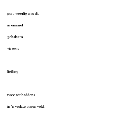
pure weerlig was dit
in enamel
gebalsem
vir ewig
liefling
twee wit baddens
in ’n verlate groen veld.