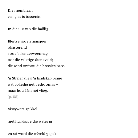
Die membraan
van glas is tussenin.
In die uur van die halflig.
Blertse groen marsjeer
glinsterend
soos ’n kinderweermag
oor die valerige duineveld;
die wind onthou die bossies hare.
’n Straler vlieg ’n landskap binne
wat volledig net gedroom is –
maar hou áán met vlieg.
[p. 88]
Visvywers spikkel
met hul klippe die water in
en só word die wêreld gepak;