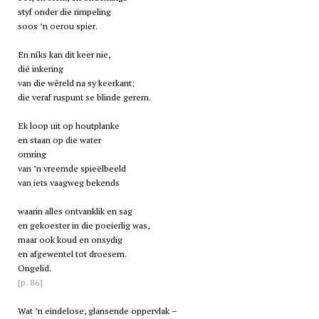
styf onder die rimpeling
soos ’n oerou spier.
En níks kan dit keer nie,
dié inkering
van die wêreld na sy keerkant;
die veraf ruspunt se blinde gerem.
Ek loop uit op houtplanke
en staan op die water
omring
van ’n vreemde spieëlbeeld
van iets vaagweg bekends
waarin alles ontvanklik en sag
en gekoester in die poeierlig was,
maar ook koud en onsydig
en afgewentel tot droesem.
Ongelid.
[p. 86]
Wat ’n eindelose, glansende oppervlak –