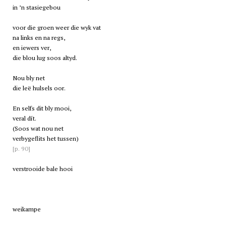
in ’n stasiegebou
voor die groen weer die wyk vat
na links en na regs,
en iewers ver,
die blou lug soos altyd.
Nou bly net
die leë hulsels oor.
En selfs dit bly mooi,
veral dít.
(Soos wat nou net
verbygeflits het tussen)
[p. 90]
verstrooide bale hooi
weikampe