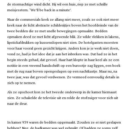
de stormachtige wind dicht. Hij wil een huis, riep ze met schrille
meisjesstem. ‘We’ll be back in a minute’.
Naar de commercials keek ze allang niet meer, zoals ze ook niet meer
keek naar de licht abstracte schilderijtjes boven het hoofdeinde van de
twee bedden die ze met snelle bewegingen opmaakte. Bedden
opmaken deed ze met licht afgewende blik. Ze wilde vlekken in lakens,
lipstickafdrukken op kussenslopen niet zien. De hotelgasten moesten
voor haar vooral geen gezicht krijgen. Anders kon je je werk niet doen,
vond ze, had je het idee dat je aan het inbreken was. Dat had ze in het
begin steeds gehad, dat gevoel. Haar hart klopte in haar keel als ze een
notitie in een vreemd handschrift op een burootje zag liggen, een boek
met de rug naar boven opengeslagen op een nachtkastje. Maar nu, na
twee jaar, was dat gevoel verdwenen. Ze vermeed eenvoudig details in
zich op te nemen.
Als ze opschoot kon ze het tweede onderwerp in de kamer hiernaast
zien. Ze schakelde de televisie uit en rolde de stofzuiger voor zich uit
naar de deur.
In kamer 939 waren de bedden opgemaakt. Zouden ze er niet geslapen
hebben? Nee, de badkamer was wel gebruikt. Of hadden ze soms zelf