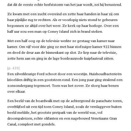
dat dit de eerste echte herfststorm van het jaar wordt, zei hij berustend.
Ze kwam met een zucht overeind en zette haar handen in haar zij om
haar pijnlijke rug te rechten. Als er voorlopig niets stond te gebeuren
begonnen ze altijd over het weer. Ze keek op haar horloge. Over een
half uur zou een man op Coney Island zich in brand steken.
Met een half oog op de televisie werkte ze gestaag van kamer naar
kamer. Om vijf voor drie ging ze met haar stofzuiger kamer 922 binnen
en deed de deur aan de binnenkant op slot. Ze liep naar de televisie,
zette hem aan en ging in de lage bordeauxrode kuipfauteuil zitten.
[p. 439]
Een zilverkleurige Ford schoot door een woestijn. Huishoudbacterieën
krioelden driftig in een gootsteen rond. Een jong paar ging stralend een
zonsondergang tegemoet. Toen was het zover. Ze sloeg haar benen
over elkaar.
Een beeld van de boardwalk met op de achtergrond de parachute toren,
overblijfsel uit een tijd toen Coney Island, zoals de verslaggever buiten
beeld meldde, het grootste pretpark van de wereld was, vol
droompaleizen, echte olifanten en een nagebouwd Venetiaans Gran
Canal, compleet met gondels.