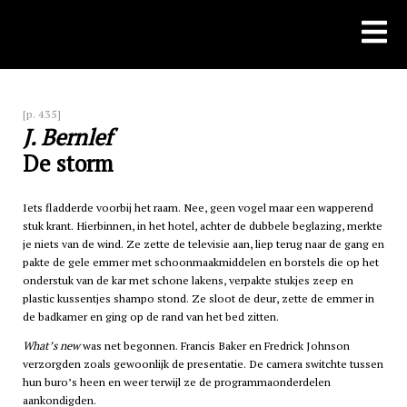
Skip
to
content
[p. 435]
J. Bernlef
De storm
Iets fladderde voorbij het raam. Nee, geen vogel maar een wapperend
stuk krant. Hierbinnen, in het hotel, achter de dubbele beglazing, merkte
je niets van de wind. Ze zette de televisie aan, liep terug naar de gang en
pakte de gele emmer met schoonmaakmiddelen en borstels die op het
onderstuk van de kar met schone lakens, verpakte stukjes zeep en
plastic kussentjes shampo stond. Ze sloot de deur, zette de emmer in
de badkamer en ging op de rand van het bed zitten.
What’s new
was net begonnen. Francis Baker en Fredrick Johnson
verzorgden zoals gewoonlijk de presentatie. De camera switchte tussen
hun buro’s heen en weer terwijl ze de programmaonderdelen
aankondigden.