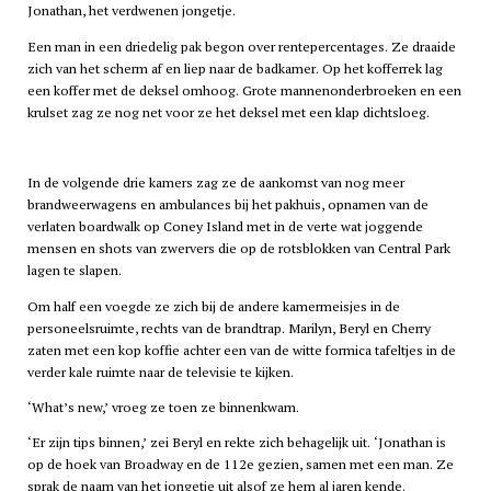
Jonathan, het verdwenen jongetje.
Een man in een driedelig pak begon over rentepercentages. Ze draaide
zich van het scherm af en liep naar de badkamer. Op het kofferrek lag
een koffer met de deksel omhoog. Grote mannenonderbroeken en een
krulset zag ze nog net voor ze het deksel met een klap dichtsloeg.
In de volgende drie kamers zag ze de aankomst van nog meer
brandweerwagens en ambulances bij het pakhuis, opnamen van de
verlaten boardwalk op Coney Island met in de verte wat joggende
mensen en shots van zwervers die op de rotsblokken van Central Park
lagen te slapen.
Om half een voegde ze zich bij de andere kamermeisjes in de
personeelsruimte, rechts van de brandtrap. Marilyn, Beryl en Cherry
zaten met een kop koffie achter een van de witte formica tafeltjes in de
verder kale ruimte naar de televisie te kijken.
‘What’s new,’ vroeg ze toen ze binnenkwam.
‘Er zijn tips binnen,’ zei Beryl en rekte zich behagelijk uit. ‘Jonathan is
op de hoek van Broadway en de 112e gezien, samen met een man. Ze
sprak de naam van het jongetje uit alsof ze hem al jaren kende.