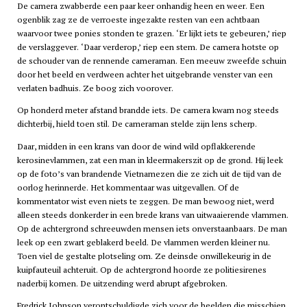
De camera zwabberde een paar keer onhandig heen en weer. Een
ogenblik zag ze de verroeste ingezakte resten van een achtbaan
waarvoor twee ponies stonden te grazen. ‘Er lijkt iets te gebeuren,’ riep
de verslaggever. ‘Daar verderop,’ riep een stem. De camera hotste op
de schouder van de rennende cameraman. Een meeuw zweefde schuin
door het beeld en verdween achter het uitgebrande venster van een
verlaten badhuis. Ze boog zich voorover.
Op honderd meter afstand brandde iets. De camera kwam nog steeds
dichterbij, hield toen stil. De cameraman stelde zijn lens scherp.
Daar, midden in een krans van door de wind wild opflakkerende
kerosinevlammen, zat een man in kleermakerszit op de grond. Hij leek
op de foto’s van brandende Vietnamezen die ze zich uit de tijd van de
oorlog herinnerde. Het kommentaar was uitgevallen. Of de
kommentator wist even niets te zeggen. De man bewoog niet, werd
alleen steeds donkerder in een brede krans van uitwaaierende vlammen.
Op de achtergrond schreeuwden mensen iets onverstaanbaars. De man
leek op een zwart geblakerd beeld. De vlammen werden kleiner nu.
Toen viel de gestalte plotseling om. Ze deinsde onwillekeurig in de
kuipfauteuil achteruit. Op de achtergrond hoorde ze politiesirenes
naderbij komen. De uitzending werd abrupt afgebroken.
Fredrick Johnson verontschuldigde zich voor de beelden die misschien