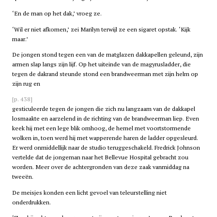
‘En de man op het dak,’ vroeg ze.
‘Wil er niet afkomen,’ zei Marilyn terwijl ze een sigaret opstak. ‘Kijk
maar.’
De jongen stond tegen een van de matglazen dakkapellen geleund, zijn
armen slap langs zijn lijf. Op het uiteinde van de magyrusladder, die
tegen de dakrand steunde stond een brandweerman met zijn helm op
zijn rug en
[p. 438]
gesticuleerde tegen de jongen die zich nu langzaam van de dakkapel
losmaakte en aarzelend in de richting van de brandweerman liep. Even
keek hij met een lege blik omhoog, de hemel met voortstormende
wolken in, toen werd hij met wapperende haren de ladder opgesleurd.
Er werd onmiddellijk naar de studio teruggeschakeld. Fredrick Johnson
vertelde dat de jongeman naar het Bellevue Hospital gebracht zou
worden. Meer over de achtergronden van deze zaak vanmiddag na
tweeën.
De meisjes konden een licht gevoel van teleurstelling niet
onderdrukken.