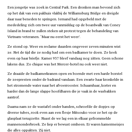
Een jongetje was zoek in Central Park. Een dronken man bevond zich
op het dak van een pakhuis vlakbij de Williamsburg Bridge en dreigde
daar naar beneden te springen. Iemand had opgebeld met de
mededeling zich om twee uur vanmiddag op de boardwalk van Coney
Island in brand te zullen steken uit protest tegen de behandeling van
Vietnam-veteranen. ‘Maar nu eerst het weer’.
Ze stond op. Weer en reclame duurden ongeveer zeven minuten wist
ze. Net de tijd die ze nodig had om een badkamer te doen. Ze keek
even op haar briefje. Kamer 937 bleef vandaag nog zitten. Geen schone
lakens dus. Zo chique was het Mercer-hotel nu ook weer niet.
Ze draaide de badkamerkranen open en boende met een harde borstel
de zeepresten onder de badrand vandaan. Een zwarte haar kronkelde in
het stromende water naar het afvoerrooster. Schaamhaar, korter en
harder dan de lange slappe hoofdharen die je vaak in de wasbakken
aantrof.
Daarna nam ze de wastafel onder handen, schroefde de dopjes op
diverse tubes, rook even aan een flesje Mitsouko voor ze het op de
glasplaat terugzette. Naast de we lag een in elkaar gefrommelde
mannenonderbroek. Ze liep er bewust omheen. Er waren kamermeisjes
die alles oppakten. Zij niet.