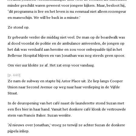
minder geschikt waren geweest voor jongere kijkers. Maar, besloot hij,
‘dit programma is live en het leven is nu eenmaal niet alleen rozengeur
en maneschijn. We will be back in a minute.’
Ze stond op.
Er gebeurde verder die middag niet veel. De man op de boardwalk was
al dood voordat de politie en de ambulance arriveerden, de jongen op
het dak was verslaafd aan heroïne en zou voor onbepaalde tijd in het
Bellevue Hospital blijven en van Jonathan was nog steeds geen spoor.
Om vier uur klokte ze af. Het zat erop voor vandaag.
[p. 440]
Ze nam de subway en stapte bij Astor Place uit. Ze liep langs Cooper
Union naar Second Avenue op weg naar haar verdieping in de Vijfde
Straat.
In de deuropening van het café naast de launderette stond Suzan met
een fles bier in haar hand. Vanuit het donkere café klonk de vertrouwde
stem van Francis Baker. Suzan wenkte.
‘Al nieuws over Jonathan,’ vroeg ze terwijl ze achter Suzan de donkere
pijpela inliep.