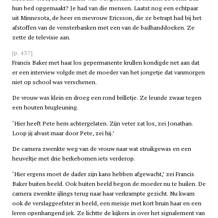
hun bed opgemaakt? Je had van die mensen. Laatst nog een echtpaar
uit Minnesota, de heer en mevrouw Ericsson, die ze betrapt had bij het
afstoffen van de vensterbanken met een van de badhanddoeken. Ze
zette de televisie aan.
[p. 437]
Francis Baker met haar los gepermanente krullen kondigde net aan dat
er een interview volgde met de moeder van het jongetje dat vanmorgen
niet op school was verschenen.
De vrouw was klein en droeg een rond brilletje. Ze leunde zwaar tegen
een houten brugleuning.
‘Hier heeft Pete hem achtergelaten. Zijn veter zat los, zei Jonathan.
Loop jij alvast maar door Pete, zei hij.’
De camera zwenkte weg van de vrouw naar wat struikgewas en een
heuveltje met drie berkebomen iets verderop.
‘Hier ergens moet de dader zijn kans hebben afgewacht,’ zei Francis
Baker buiten beeld. Ook buiten beeld begon de moeder nu te huilen. De
camera zwenkte ijlings terug naar haar verkrampte gezicht. Nu kwam
ook de verslaggeefster in beeld, een meisje met kort bruin haar en een
leren openhangend jek. Ze lichtte de kijkers in over het signalement van