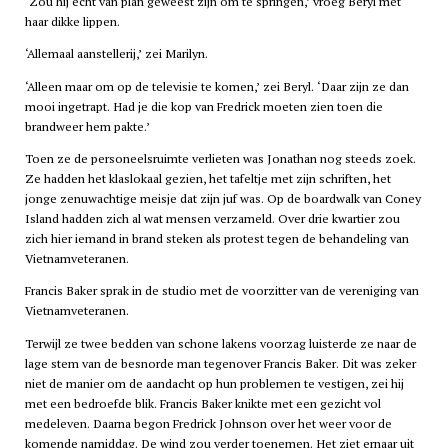
‘Zou hij echt van plan geweest zijn om te springen,’ vroeg Beryl met
haar dikke lippen.
‘Allemaal aanstellerij,’ zei Marilyn.
‘Alleen maar om op de televisie te komen,’ zei Beryl. ‘Daar zijn ze dan
mooi ingetrapt. Had je die kop van Fredrick moeten zien toen die
brandweer hem pakte.’
Toen ze de personeelsruimte verlieten was Jonathan nog steeds zoek.
Ze hadden het klaslokaal gezien, het tafeltje met zijn schriften, het
jonge zenuwachtige meisje dat zijn juf was. Op de boardwalk van Coney
Island hadden zich al wat mensen verzameld. Over drie kwartier zou
zich hier iemand in brand steken als protest tegen de behandeling van
Vietnamveteranen.
Francis Baker sprak in de studio met de voorzitter van de vereniging van
Vietnamveteranen.
Terwijl ze twee bedden van schone lakens voorzag luisterde ze naar de
lage stem van de besnorde man tegenover Francis Baker. Dit was zeker
niet de manier om de aandacht op hun problemen te vestigen, zei hij
met een bedroefde blik. Francis Baker knikte met een gezicht vol
medeleven. Daarna begon Fredrick Johnson over het weer voor de
komende namiddag. De wind zou verder toenemen. Het ziet ernaar uit