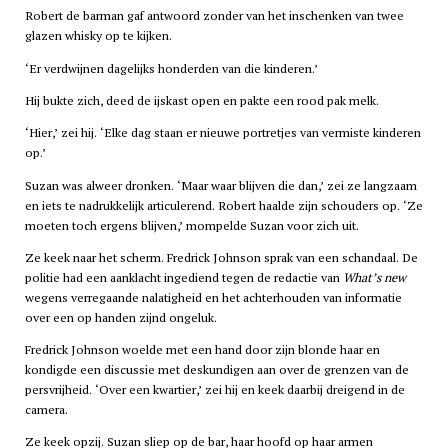
Robert de barman gaf antwoord zonder van het inschenken van twee
glazen whisky op te kijken.
‘Er verdwijnen dagelijks honderden van die kinderen.’
Hij bukte zich, deed de ijskast open en pakte een rood pak melk.
‘Hier,’ zei hij. ‘Elke dag staan er nieuwe portretjes van vermiste kinderen
op.’
Suzan was alweer dronken. ‘Maar waar blijven die dan,’ zei ze langzaam
en iets te nadrukkelijk articulerend. Robert haalde zijn schouders op. ‘Ze
moeten toch ergens blijven,’ mompelde Suzan voor zich uit.
Ze keek naar het scherm. Fredrick Johnson sprak van een schandaal. De
politie had een aanklacht ingediend tegen de redactie van
What’s new
wegens verregaande nalatigheid en het achterhouden van informatie
over een op handen zijnd ongeluk.
Fredrick Johnson woelde met een hand door zijn blonde haar en
kondigde een discussie met deskundigen aan over de grenzen van de
persvrijheid. ‘Over een kwartier,’ zei hij en keek daarbij dreigend in de
camera.
Ze keek opzij. Suzan sliep op de bar, haar hoofd op haar armen