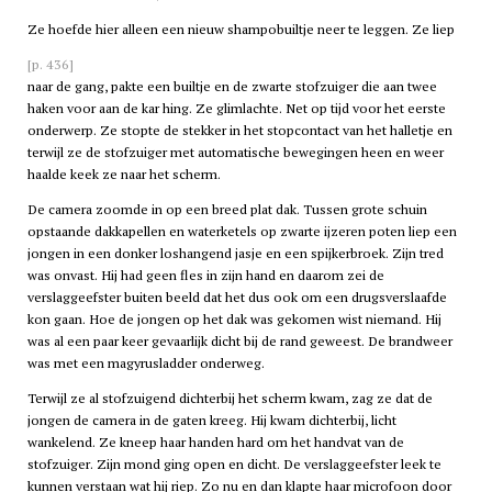
Ze hoefde hier alleen een nieuw shampobuiltje neer te leggen. Ze liep
[p. 436]
naar de gang, pakte een builtje en de zwarte stofzuiger die aan twee
haken voor aan de kar hing. Ze glimlachte. Net op tijd voor het eerste
onderwerp. Ze stopte de stekker in het stopcontact van het halletje en
terwijl ze de stofzuiger met automatische bewegingen heen en weer
haalde keek ze naar het scherm.
De camera zoomde in op een breed plat dak. Tussen grote schuin
opstaande dakkapellen en waterketels op zwarte ijzeren poten liep een
jongen in een donker loshangend jasje en een spijkerbroek. Zijn tred
was onvast. Hij had geen fles in zijn hand en daarom zei de
verslaggeefster buiten beeld dat het dus ook om een drugsverslaafde
kon gaan. Hoe de jongen op het dak was gekomen wist niemand. Hij
was al een paar keer gevaarlijk dicht bij de rand geweest. De brandweer
was met een magyrusladder onderweg.
Terwijl ze al stofzuigend dichterbij het scherm kwam, zag ze dat de
jongen de camera in de gaten kreeg. Hij kwam dichterbij, licht
wankelend. Ze kneep haar handen hard om het handvat van de
stofzuiger. Zijn mond ging open en dicht. De verslaggeefster leek te
kunnen verstaan wat hij riep. Zo nu en dan klapte haar microfoon door