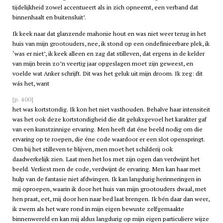
tijdelijkheid zowel accentueert als in zich opneemt, een verband dat
binnenhaalt en buitensluit’.
Ik keek naar dat glanzende mahonie hout en was niet weer terug in het
huis van mijn grootouders, nee, ik stond op een ondefinieerbare plek, ik
‘was er niet’, ik keek alleen en zag dat stilleven, dat ergens in de kelder
van mijn brein zo’n veertig jaar opgeslagen moet zijn geweest, en
voelde wat Anker schrijft. Dit was het geluk uit mijn droom. Ik zeg: dit
wás het, want
[p. 400]
het was kortstondig. Ik kon het niet vasthouden. Behalve haar intensiteit
was het ook deze kortstondigheid die dit geluksgevoel het karakter gaf
van een kunstzinnige ervaring. Men heeft dat éne beeld nodig om die
ervaring op te roepen, die éne code waardoor er een slot openspringt.
Om bij het stilleven te blijven, men moet het schilderij ook
daadwerkelijk zien. Laat men het los met zijn ogen dan verdwijnt het
beeld. Verliest men de code, verdwijnt de ervaring. Men kan haar met
hulp van de fantasie niet afdwingen. Ik kan langdurig herinneringen in
mij oproepen, waarin ik door het huis van mijn grootouders dwaal, met
hen praat, eet, mij door hen naar bed laat brengen. Ik bén daar dan weer,
ik zwem als het ware rond in mijn eigen bewuste zelfgemaakte
binnenwereld en kan mij aldus langdurig op mijn eigen particuliere wijze