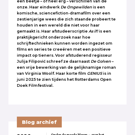
een beetje – of heel erg – verschillen van de
onze. Haar eindwerk
De Ongewilden
is een
komische, sciencefiction-dramafilm over een
zestienjarige wees die zich staande probeert te
houden in een wereld die niet voor haar
gemaakt is. Haar afstudeerscriptie
As if!
is een
praktijkgericht onderzoek naar hoe
schrijftechnieken kunnen worden ingezet om
films en series te creeëren met een positieve
impact op tieners. Voor afstuderend regisseur
Julija Filipović schreef ze daarnaast
De Golven
–
een vrije bewerking van de gelijknamige roman
van Virginia Woolf. Haar korte film
GENIUS
is in
juni 2025 te zien tijdens het Rotterdams Open
Doek Filmfestival.
Blog archief
Onder de moede blaren – over het