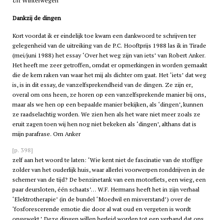
Uit
Winterwegen
Dankzij de dingen
Kort voordat ik er eindelijk toe kwam een dankwoord te schrijven ter
gelegenheid van de uitreiking van de P.C. Hooftprijs 1988 las ik in Tirade
(mei/juni 1988) het essay ‘Over het weg zijn van iets’ van Robert Anker.
Het heeft me zeer getroffen, omdat er opmerkingen in worden gemaakt
die de kern raken van waar het mij als dichter om gaat. Het ‘iets’ dat weg
is, is in dit essay, de vanzelfsprekendheid van de dingen. Ze zijn er,
overal om ons heen, ze horen op een vanzelfsprekende manier bij ons,
maar als we hen op een bepaalde manier bekijken, als ‘dingen’, kunnen
ze raadselachtig worden. We zien hen als het ware niet meer zoals ze
eruit zagen toen wij hen nog niet bekeken als ‘dingen’, althans dat is
mijn parafrase. Om Anker
[p. 398]
zelf aan het woord te laten: ‘Wie kent niet de fascinatie van de stoffige
zolder van het ouderlijk huis, waar allerlei voorwerpen ronddrijven in de
schemer van de tijd? De benzinetank van een motorfiets, een wieg, een
paar deursloten, één schaats’… W.F. Hermans heeft het in zijn verhaal
‘Elektrotherapie’ (in de bundel ‘Moedwil en misverstand’) over de
‘fosforescerende emotie die door al wat oud en vergeten is wordt
opgewekt.’ Deze dingen willen herleid worden tot een verband dat ons,