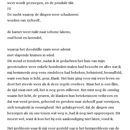
weer wordt gezwegen, en de pendule tikt.
IV
De nacht waarop de dingen weer schaduwen
worden van zichzelf,
de kamer weer ruikt naar schone lakens,
oud hout en lavendel,
waarop het doodstille raam weer ademt
met slapende kruinen in wind.
Dit stond er tenslotte, nadat ik in gedachten het huis van mijn
grootouders weer enkele honderden malen had bezocht en alles wat ik
mij herinnerde nog eens eindeloos had bekeken, beluisterd, besnuffeld,
want een huis is licht, geur, klank. Het huis ging voor mij weer leven en
doet het steeds weer als ik deze regels overlees. Maar het is een film,
de tijd staat niet stil, het is nog geen stilleven. Het mist nog de omslag
waarin het licht, de geuren, de klanken hun betekenissen verliezen en
dat wat werd gezien, gehoord en geroken naar zichzelf gaat verwijzen,
zich terugtrekt in eeuwigheid. Het geluksgevoel, dat de dingen ons
bezorgen als zij ons tonen wat weg is, had ik nog niet opgeroepen. Dit
moest wel, want ik kon het bij een aankondiging niet laten, vond ik.
Het probleem waar ik mij voor gesteld zag is het kernprobleem van de