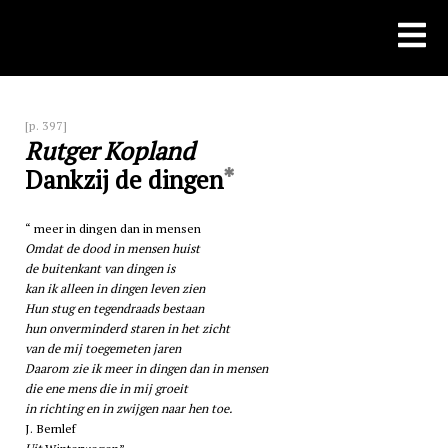
Skip
to
content
[p. 397]
Rutger Kopland
*
Dankzij de dingen
meer in dingen dan in mensen
Omdat de dood in mensen huist
de buitenkant van dingen is
kan ik alleen in dingen leven zien
Hun stug en tegendraads bestaan
hun onverminderd staren in het zicht
van de mij toegemeten jaren
Daarom zie ik meer in dingen dan in mensen
die ene mens die in mij groeit
in richting en in zwijgen naar hen toe.
J. Bernlef