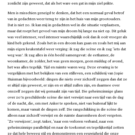
zonlicht zijn geweest, dat als het ware een gat in mijn ziel prikte.
Men is misschien geneigd te denken, dat het een normaal geval betrof
van in gedachten weer terug te zijn in het huis van mijn grootouders.
Dat is niet zo. Ik kan mij in gedachten wel in die situatie verplaatsen,
maar dat roept het gevoel van mijn droom bij lange na niet op. Dit geluk
was veel intenser, veel intenser waarschijnlijk ook dan ik ooit vroeger als
kind heb gekend. Zoals het in een droom kan gaan en zoals het mij aan
mijn eigen keukentafel weer verging: ik zag die scène en ik zag ‘iets dat
weg was’. Ik zag alles in één beeld samengevat: de eetkamer, de
woonkamer, de zolder, het was geen morgen, geen middag of avond,
het was alles tegelijk. Tijd en ruimte waren weg. Deze ervaring is te
vergelijken met het bekijken van een stilleven, een schilderij van Jopie
Huisman bijvoorbeeld: dingen die niets over zichzelf zeggen dan dat ze
er altijd zijn geweest, er zijn en er altijd zullen zijn, en daarmee over
onszelf zeggen dat wij gemaakt zijn van tijd. Die geheimzinnige glans
over zo’n geschilderde scène die niet verwijst naar een tijd van de dag
of de nacht, die, om met Anker te spreken, niet van buitenaf lijkt te
komen, maar vanuit de dingen zelf. Die rangschikking in die scène die
alleen naar zichzelf verwijst en de ruimte daaromheen doet vergeten.
‘Ze verwijzen’, zegt Anker, ‘naar een verloren verband, naar een
geheimzinnige paralleltijd en naar de toekomst en tegelijkertijd zetten
ze dat hele beweeg stil en demonstreren een eeuwigheid die onze