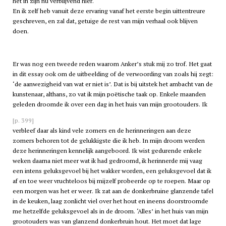
het in zijn nu verblijvend hier.
En ik zelf heb vanuit deze ervaring vanaf het eerste begin uittentreure
geschreven, en zal dat, getuige de rest van mijn verhaal ook blijven
doen.
Er was nog een tweede reden waarom Anker’s stuk mij zo trof. Het gaat
in dit essay ook om de uitbeelding of de verwoording van zoals hij zegt:
‘de aanwezigheid van wat er niet is’. Dat is bij uitstek het ambacht van de
kunstenaar, althans, zo vat ik mijn poëtische taak op. Enkele maanden
geleden droomde ik over een dag in het huis van mijn grootouders. Ik
[p. 399]
verbleef daar als kind vele zomers en de herinneringen aan deze
zomers behoren tot de gelukkigste die ik heb. In mijn droom werden
deze herinneringen kennelijk aangeboord. Ik wist gedurende enkele
weken daarna niet meer wat ik had gedroomd, ik herinnerde mij vaag
een intens geluksgevoel bij het wakker worden, een geluksgevoel dat ik
af en toe weer vruchteloos bij mijzelf probeerde op te roepen. Maar op
een morgen was het er weer. Ik zat aan de donkerbruine glanzende tafel
in de keuken, laag zonlicht viel over het hout en ineens doorstroomde
me hetzelfde geluksgevoel als in de droom. ‘Alles’ in het huis van mijn
grootouders was van glanzend donkerbruin hout. Het moet dat lage