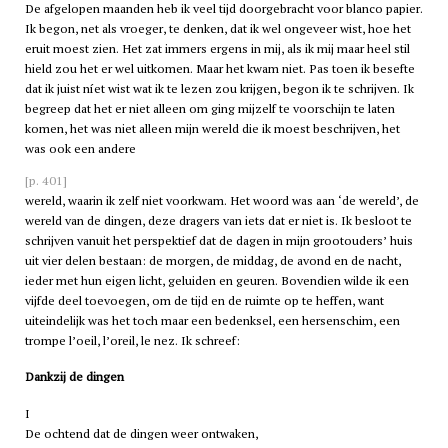
De afgelopen maanden heb ik veel tijd doorgebracht voor blanco papier.
Ik begon, net als vroeger, te denken, dat ik wel ongeveer wist, hoe het
eruit moest zien. Het zat immers ergens in mij, als ik mij maar heel stil
hield zou het er wel uitkomen. Maar het kwam niet. Pas toen ik besefte
dat ik juist níet wist wat ik te lezen zou krijgen, begon ik te schrijven. Ik
begreep dat het er niet alleen om ging mijzelf te voorschijn te laten
komen, het was niet alleen mijn wereld die ik moest beschrijven, het
was ook een andere
[p. 401]
wereld, waarin ik zelf niet voorkwam. Het woord was aan ‘de wereld’, de
wereld van de dingen, deze dragers van iets dat er niet is. Ik besloot te
schrijven vanuit het perspektief dat de dagen in mijn grootouders’ huis
uit vier delen bestaan: de morgen, de middag, de avond en de nacht,
ieder met hun eigen licht, geluiden en geuren. Bovendien wilde ik een
vijfde deel toevoegen, om de tijd en de ruimte op te heffen, want
uiteindelijk was het toch maar een bedenksel, een hersenschim, een
trompe l’oeil, l’oreil, le nez. Ik schreef:
Dankzij de dingen
I
De ochtend dat de dingen weer ontwaken,