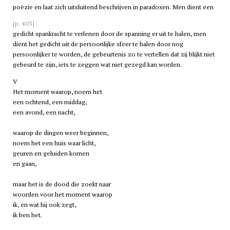
poëzie en laat zich uitsluitend beschrijven in paradoxen. Men dient een
[p. 403]
gedicht spankracht te verlenen door de spanning er uit te halen, men
dient het gedicht uit de persoonlijke sfeer te halen door nog
persoonlijker te worden, de gebeurtenis zo te vertellen dat zij blijkt niet
gebeurd te zijn, iets te zeggen wat niet gezegd kan worden.
V
Het moment waarop, noem het
een ochtend, een middag,
een avond, een nacht,
waarop de dingen weer beginnen,
noem het een huis waar licht,
geuren en geluiden komen
en gaan,
maar het is de dood die zoekt naar
woorden voor het moment waarop
ik, en wat hij ook zegt,
ik ben het.