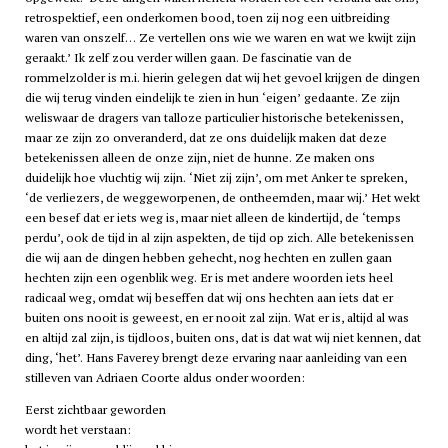
retrospektief, een onderkomen bood, toen zij nog een uitbreiding
waren van onszelf… Ze vertellen ons wie we waren en wat we kwijt zijn
geraakt.’ Ik zelf zou verder willen gaan. De fascinatie van de
rommelzolder is m.i. hierin gelegen dat wij het gevoel krijgen de dingen
die wij terug vinden eindelijk te zien in hun ‘eigen’ gedaante. Ze zijn
weliswaar de dragers van talloze particulier historische betekenissen,
maar ze zijn zo onveranderd, dat ze ons duidelijk maken dat deze
betekenissen alleen de onze zijn, niet de hunne. Ze maken ons
duidelijk hoe vluchtig wij zijn. ‘Niet zij zijn’, om met Anker te spreken,
‘de verliezers, de weggeworpenen, de ontheemden, maar wij.’ Het wekt
een besef dat er iets weg is, maar niet alleen de kindertijd, de ‘temps
perdu’, ook de tijd in al zijn aspekten, de tijd op zich. Alle betekenissen
die wij aan de dingen hebben gehecht, nog hechten en zullen gaan
hechten zijn een ogenblik weg. Er is met andere woorden iets heel
radicaal weg, omdat wij beseffen dat wij ons hechten aan iets dat er
buiten ons nooit is geweest, en er nooit zal zijn. Wat er is, altijd al was
en altijd zal zijn, is tijdloos, buiten ons, dat is dat wat wij niet kennen, dat
ding, ‘het’. Hans Faverey brengt deze ervaring naar aanleiding van een
stilleven van Adriaen Coorte aldus onder woorden:
Eerst zichtbaar geworden
wordt het verstaan: