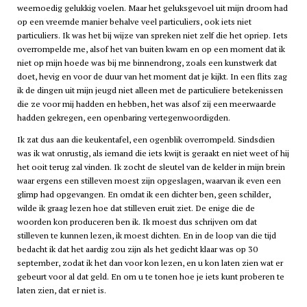
weemoedig gelukkig voelen. Maar het geluksgevoel uit mijn droom had
op een vreemde manier behalve veel particuliers, ook iets niet
particuliers. Ik was het bij wijze van spreken niet zelf die het opriep. Iets
overrompelde me, alsof het van buiten kwam en op een moment dat ik
niet op mijn hoede was bij me binnendrong, zoals een kunstwerk dat
doet, hevig en voor de duur van het moment dat je kijkt. In een flits zag
ik de dingen uit mijn jeugd niet alleen met de particuliere betekenissen
die ze voor mij hadden en hebben, het was alsof zij een meerwaarde
hadden gekregen, een openbaring vertegenwoordigden.
Ik zat dus aan die keukentafel, een ogenblik overrompeld. Sindsdien
was ik wat onrustig, als iemand die iets kwijt is geraakt en niet weet of hij
het ooit terug zal vinden. Ik zocht de sleutel van de kelder in mijn brein
waar ergens een stilleven moest zijn opgeslagen, waarvan ik even een
glimp had opgevangen. En omdat ik een dichter ben, geen schilder,
wilde ik graag lezen hoe dat stilleven eruit ziet. De enige die de
woorden kon produceren ben ik. Ik moest dus schrijven om dat
stilleven te kunnen lezen, ik moest dichten. En in de loop van die tijd
bedacht ik dat het aardig zou zijn als het gedicht klaar was op 30
september, zodat ik het dan voor kon lezen, en u kon laten zien wat er
gebeurt voor al dat geld. En om u te tonen hoe je iets kunt proberen te
laten zien, dat er niet is.