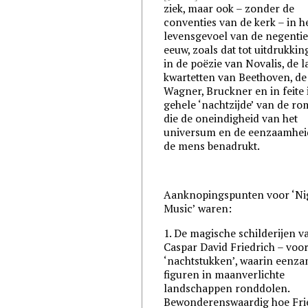
ziek, maar ook – zonder de
conventies van de kerk – in h
levensgevoel van de negenti
eeuw, zoals dat tot uitdrukki
in de poëzie van Novalis, de l
kwartetten van Beethoven, de 
Wagner, Bruckner en in feite 
gehele ‘nachtzijde’ van de ro
die de oneindigheid van het
universum en de eenzaamhei
de mens benadrukt.
Aanknopingspunten voor ‘Ni
Music’ waren:
1. De magische schilderijen v
Caspar David Friedrich – voor
‘nachtstukken’, waarin eenz
figuren in maanverlichte
landschappen ronddolen.
Bewonderenswaardig hoe Frie