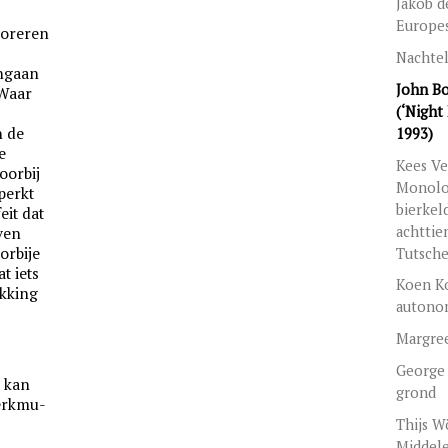
Jakob d
Europe
loreren
Nachtel
angaan
John Bo
 Waar
(‘Night 
n de
1993)
e
Kees Ve
oorbij
Monolo
perkt
bierkeld
eit dat
achttie
ven
orbije
Tutsch
t iets
Koen Ko
ukking
autono
Margre
George
e kan
grond
kerkmu-
Thijs W
Middel