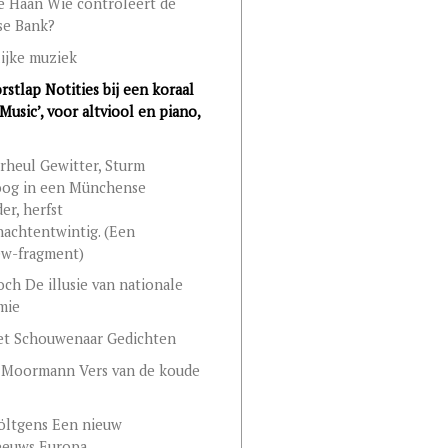
e Haan Wie controleert de
se Bank?
ijke muziek
rstlap Notities bij een koraal
Music’, voor altviool en piano,
rheul Gewitter, Sturm
og in een Münchense
er, herfst
nachtentwintig. (Een
ew-fragment)
ch De illusie van nationale
mie
et Schouwenaar Gedichten
 Moormann Vers van de koude
öltgens Een nieuw
eeuws Europa