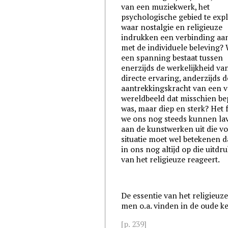
van een muziekwerk, het
psychologische gebied te exp
waar nostalgie en religieuze
indrukken een verbinding a
met de individuele beleving?
een spanning bestaat tussen
enerzijds de werkelijkheid va
directe ervaring, anderzijds d
aantrekkingskracht van een v
wereldbeeld dat misschien be
was, maar diep en sterk? Het f
we ons nog steeds kunnen la
aan de kunstwerken uit die vo
situatie moet wel betekenen da
in ons nog altijd op die uitdr
van het religieuze reageert.
De essentie van het religieuz
men o.a. vinden in de oude 
[p. 239]