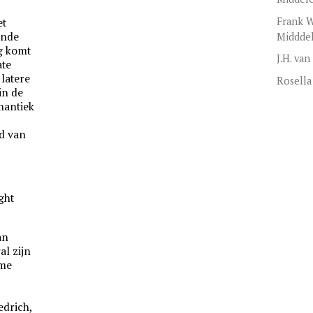
Frank W
et
ende
Midddel
ng komt
J.H. va
ate
latere
Rosella
in de
mantiek
d van
ght
an
al zijn
ame
drich,