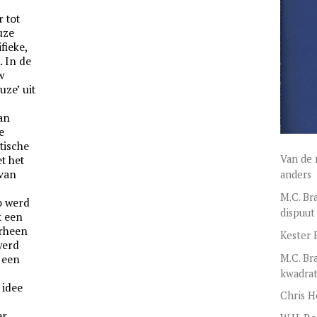
 tot
uze
fieke,
 In de
w
uze’ uit
an
e
tische
Van de 
t het
 van
anders
M.C. Br
o werd
dispuut
k een
orheen
Kester 
werd
M.C. Br
 een
kwadrat
 idee
Chris H
er