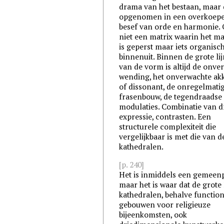
drama van het bestaan, maar d
opgenomen in een overkoep
besef van orde en harmonie. 
niet een matrix waarin het ma
is geperst maar iets organisc
binnenuit. Binnen de grote li
van de vorm is altijd de onve
wending, het onverwachte ak
of dissonant, de onregelmati
frasenbouw, de tegendraadse
modulaties. Combinatie van 
expressie, contrasten. Een
structurele complexiteit die
vergelijkbaar is met die van d
kathedralen.
[p. 240]
Het is inmiddels een gemeenp
maar het is waar dat de grote
kathedralen, behalve functio
gebouwen voor religieuze
bijeenkomsten, ook