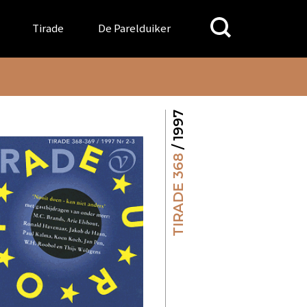
Search
Tirade
De Parelduiker
for:
/ 1997
TIRADE 368