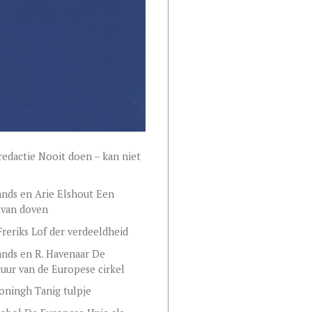
redactie Nooit doen – kan niet
ands en Arie Elshout Een
 van doven
Freriks Lof der verdeeldheid
ands en R. Havenaar De
uur van de Europese cirkel
oningh Tanig tulpje