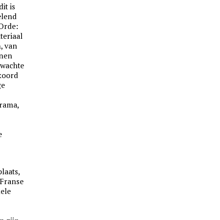
it is
elend
Orde:
teriaal
h, van
jnen
rwachte
koord
ge
drama,
e
laats,
 Franse
nele