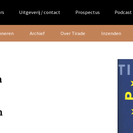
rs
Uitgeverij / contact
Prospectus
Podcast
nneren
Archief
Over Tirade
Inzenden
n
n