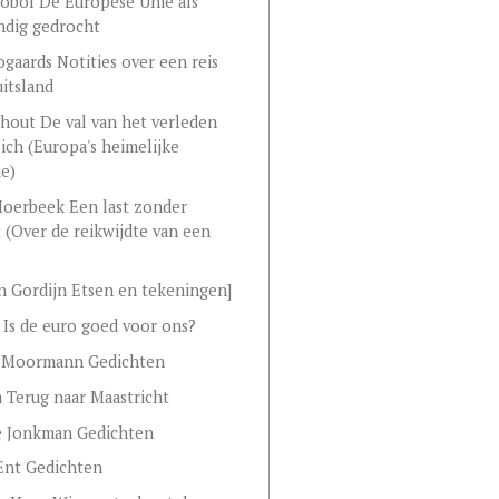
obol De Europese Unie als
ndig gedrocht
ogaards Notities over een reis
itsland
shout De val van het verleden
ich (Europa's heimelijke
ie)
oerbeek Een last zonder
 (Over de reikwijdte van een
 Gordijn Etsen en tekeningen]
 Is de euro goed voor ons?
 Moormann Gedichten
a Terug naar Maastricht
e Jonkman Gedichten
Ent Gedichten