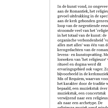
In de kunst vond, zo ongeveer
aan de Romantiek, het religie
gevoel uitdrukking in de speci
aan de kerk gebonden genres.
loop van de negentiende eeu
stroomde veel van het ‘religie
in het totaal van de kunst: de
organische verbondenheid ‘v
alles met alles’ was één van d
kerngedachten van de roman
levens- en kunstopvatting. Me
losweken van ‘het religieuze’
ritueel en dogma werd dit
ervaringsgebied ook vager. Z
bijvoorbeeld in de kerkmuzie
Mis of Requiem, waarvan vo
het karakter door de traditie 
bepaald, een muziekstuk óver
muziekstuk, een concertstuk
verwijzend naar een religieus
als naar een archetype. De
religieuze muziek werd mind