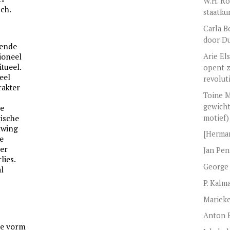
W.H. Ro
ch.
staatku
Carla B
door Du
iende
ioneel
Arie El
tueel.
opent z
eel
revolut
rakter
Toine M
gewicht
ze
motief)
ische
uwing
[Herman
e
eer
Jan Pen
lies.
George
al
P. Kalm
Mariek
Anton 
de vorm