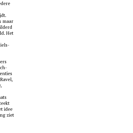
iedere
dt.
is maar
ilderd
ld. Het
iels-
lers
sch-
enties
 Ravel,
,
aats
teekt
et idee
ng ziet
.