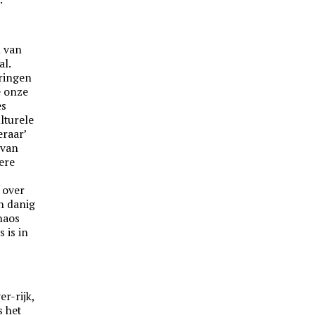
n van
al.
ringen
e onze
es
lturele
eraar’
 van
ere
e over
ch danig
haos
s is in
r-rijk,
s het