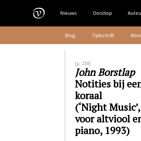
Skip
to
Nieuws
Oorshop
Auteu
content
Blog
Tijdschrift
Abo
[p. 238]
John Borstlap
Notities bij ee
koraal
(‘Night Music’,
voor altviool e
piano, 1993)