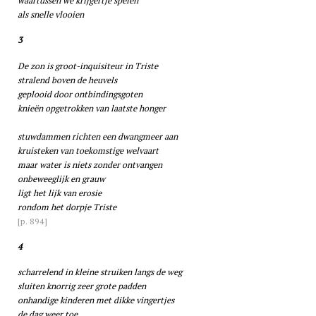
waartussen we krijgertje spelen
als snelle vlooien
3
De zon is groot-inquisiteur in Triste
stralend boven de heuvels
geplooid door ontbindingsgoten
knieën opgetrokken van laatste honger
stuwdammen richten een dwangmeer aan
kruisteken van toekomstige welvaart
maar water is niets zonder ontvangen
onbeweeglijk en grauw
ligt het lijk van erosie
rondom het dorpje Triste
[p. 894]
4
scharrelend in kleine struiken langs de weg
sluiten knorrig zeer grote padden
onhandige kinderen met dikke vingertjes
de dag weer toe