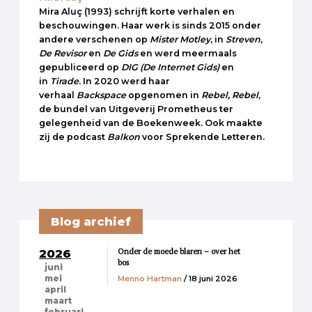
Mira Aluç (1993) schrijft korte verhalen en
beschouwingen. Haar werk is sinds 2015 onder
andere verschenen op
Mister Motley
, in
Streven
,
De Revisor
en
De Gids
en werd meermaals
gepubliceerd op
DIG
(De Internet Gids)
en
in
Tirade
. In 2020 werd haar
verhaal
Backspace
opgenomen in
Rebel, Rebel
,
de bundel van Uitgeverij Prometheus ter
gelegenheid van de Boekenweek. Ook maakte
zij de podcast
Balkon
voor Sprekende Letteren.
Blog archief
Onder de moede blaren – over het
2026
bos
juni
Menno Hartman
/ 18 juni 2026
mei
april
maart