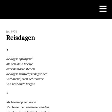
Skip
to
content
[p. 893]
Reisdagen
1
de dag is springend
als een klein beekje
over bemoste stenen
de dag is nauwelijks begonnen
verbazend, steil achterover
van zeer oude bergen
2
als haren op een hond
sterke dennen tegen de wanden