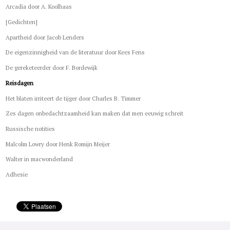
Arcadia door A. Koolhaas
[Gedichten]
Apartheid door Jacob Lenders
De eigenzinnigheid van de literatuur door Kees Fens
De gereketeerder door F. Bordewijk
Reisdagen
Het blaten irriteert de tijger door Charles B. Timmer
Zes dagen onbedachtzaamheid kan maken dat men eeuwig schreit
Russische notities
Malcolm Lowry door Henk Romijn Meijer
Walter in macwonderland
Adhesie