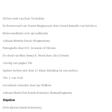
Uit het werk van Kurt Tucholsky
De kerstavond van Zuster Magnussen door Gerard Kornelis van het Reve
Kleine meditatie over opvoedkunde
Adriaan Morriën Passie (fragmenten)
Pornografie door H.U. Jessurun d'Oliveira
De dood van Miss Emma K. Wood door Alice Dennis
vervolg van pagina 336
Spelers lachen niet door J.J. Klant Inleiding tot een poëtica
Chr. J. van Geel
Gevederde vrienden door Jan Wolkers
Adriaan Morrië Een handvol meisjes (Romanfragment)
Slapeloos
[Vervolg Een handvol meisjes]