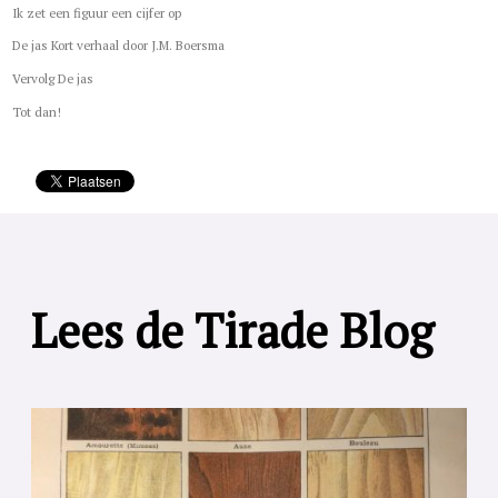
Ik zet een figuur een cijfer op
De jas Kort verhaal door J.M. Boersma
Vervolg De jas
Tot dan!
Lees de Tirade Blog