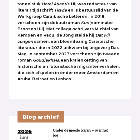
toneelstuk
Hotel
Atlantis
. Hij was redacteur van
literair tijdschrift
Tirade
en is bestuurslid van de
Werkgroep Caraïbische Letteren. In 2018
verscheen zijn debuutroman
Kus
(nominatie
Bronzen Uil). Met collega-schrijvers Michiel van
Kempen en Raoul de Jong stelde hij
Dat wij
zongen
samen, een bloemlezing Caraïbische
literatuur die in 2022 uitkwam bij uitgeverij Das
Mag. In september 2023 verscheen zijn tweede
roman
Goudjakhals
, een kralenketting van
historische en futuristische migrantenverhalen,
die zich afspelen in onder meer Amsterdam en
Aruba, Beiroet en Lesbos.
Blog archief
Onder de moede blaren – over het
2026
bos
juni