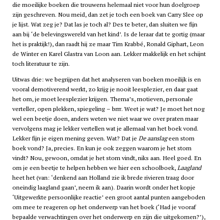
die moeilijke boeken die trouwens helemaal niet voor hun doelgroep
zijn geschreven. Nou meid, dan zet je toch een boek van Carry Slee op
je lijst. Wat zeg je? Dat las je toch al? Des te beter, dan sluiten we fijn
aan bij ‘de belevingswereld van het kind’. Is de leraar dat te gortig (maar
het is praktijk!), dan raadt hij ze maar Tim Krabbé, Ronald Giphart, Leon
de Winter en Karel Glastra van Loon aan. Lekker makkelijk en het schijnt
toch literatuur te zijn.
Uitwas drie: we begrijpen dat het analyseren van boeken moeilijk is en
vooral demotiverend werkt, zo krijg je nooit leesplezier, en daar gaat
het om, je moet leesplezier krijgen. Thema’s, motieven, personale
verteller, open plekken, spiegeling – brrr. Weet je wat? Je moet het nog
wel een beetje doen, anders weten we niet waar we over praten maar
vervolgens mag je lekker vertellen wat je allemaal van het boek vond.
Lekker fijn je eigen mening geven. Wat? Dat je
De aanslag
een stom
boek vond? Ja, precies. En kun je ook zeggen waarom je het stom
vindt? Nou, gewoon, omdat je het stom vindt, niks aan. Heel goed. En
om je een beetje te helpen hebben we hier een schoolboek,
Laagland
heet het (van: ‘denkend aan Holland zie ik brede rivieren traag door
oneindig laagland gaan’, neem ik aan). Daarin wordt onder het kopje
‘Uitgewerkte persoonlijke reactie’ een groot aantal punten aangeboden
om mee te reageren op het onderwerp van het boek (‘Had je vooraf
bepaalde verwachtingen over het onderwerp en zijn die uitgekomen?’),