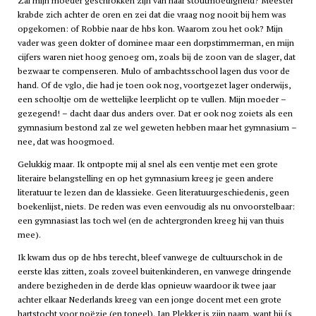
Zal mijn moeder geschrokken zijn van haar stoutmoedigheid? Meester
krabde zich achter de oren en zei dat die vraag nog nooit bij hem was
opgekomen: of Robbie naar de
hbs
kon. Waarom zou het ook? Mijn
vader was geen dokter of dominee maar een dorpstimmerman, en mijn
cijfers waren niet hoog genoeg om, zoals bij de zoon van de slager, dat
bezwaar te compenseren. Mulo of ambachtsschool lagen dus voor de
hand. Of de
vglo
, die had je toen ook nog, voortgezet lager onderwijs,
een schooltje om de wettelijke leerplicht op te vullen. Mijn moeder –
gezegend! – dacht daar dus anders over. Dat er ook nog zoiets als een
gymnasium bestond zal ze wel geweten hebben maar het gymnasium –
nee, dat was hoogmoed.
Gelukkig maar. Ik ontpopte mij al snel als een ventje met een grote
literaire belangstelling en op het gymnasium kreeg je geen andere
literatuur te lezen dan de klassieke. Geen literatuurgeschiedenis, geen
boekenlijst, niets. De reden was even eenvoudig als nu onvoorstelbaar:
een gymnasiast las toch wel (en de achtergronden kreeg hij van thuis
mee).
Ik kwam dus op de
hbs
terecht, bleef vanwege de cultuurschok in de
eerste klas zitten, zoals zoveel buitenkinderen, en vanwege dringende
andere bezigheden in de derde klas opnieuw waardoor ik twee jaar
achter elkaar Nederlands kreeg van een jonge docent met een grote
hartstocht voor poëzie (en toneel). Jan Plekker is zijn naam, want hij ís