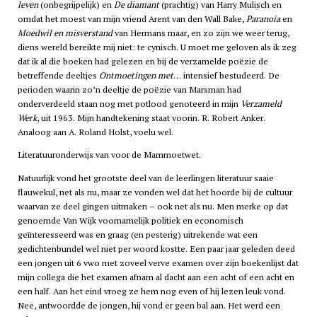
leven
(onbegrijpelijk) en
De diamant
(prachtig) van Harry Mulisch en
omdat het moest van mijn vriend Arent van den Wall Bake,
Paranoia
en
Moedwil en misverstand
van Hermans maar, en zo zijn we weer terug,
diens wereld bereikte mij niet: te cynisch. U moet me geloven als ik zeg
dat ik al die boeken had gelezen en bij de verzamelde poëzie de
betreffende deeltjes
Ontmoetingen met
… intensief bestudeerd. De
perioden waarin zo’n deeltje de poëzie van Marsman had
onderverdeeld staan nog met potlood genoteerd in mijn
Verzameld
Werk
, uit 1963. Mijn handtekening staat voorin. R. Robert Anker.
Analoog aan A. Roland Holst, voelu wel.
Literatuuronderwijs van voor de Mammoetwet.
Natuurlijk vond het grootste deel van de leerlingen literatuur saaie
flauwekul, net als nu, maar ze vonden wel dat het hoorde bij de cultuur
waarvan ze deel gingen uitmaken – ook net als nu. Men merke op dat
genoemde Van Wijk voornamelijk politiek en economisch
geïnteresseerd was en graag (en pesterig) uitrekende wat een
gedichtenbundel wel niet per woord kostte. Een paar jaar geleden deed
een jongen uit 6
vwo
met zoveel verve examen over zijn boekenlijst dat
mijn collega die het examen afnam al dacht aan een acht of een acht en
een half. Aan het eind vroeg ze hem nog even of hij lezen leuk vond.
Nee, antwoordde de jongen, hij vond er geen bal aan. Het werd een