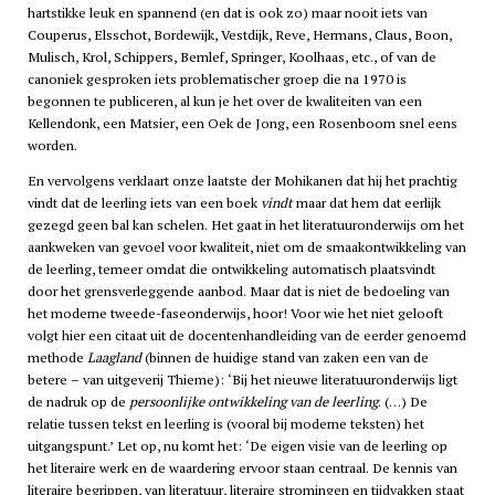
hartstikke leuk en spannend (en dat is ook zo) maar nooit iets van
Couperus, Elsschot, Bordewijk, Vestdijk, Reve, Hermans, Claus, Boon,
Mulisch, Krol, Schippers, Bernlef, Springer, Koolhaas, etc., of van de
canoniek gesproken iets problematischer groep die na 1970 is
begonnen te publiceren, al kun je het over de kwaliteiten van een
Kellendonk, een Matsier, een Oek de Jong, een Rosenboom snel eens
worden.
En vervolgens verklaart onze laatste der Mohikanen dat hij het prachtig
vindt dat de leerling iets van een boek
vindt
maar dat hem dat eerlijk
gezegd geen bal kan schelen. Het gaat in het literatuuronderwijs om het
aankweken van gevoel voor kwaliteit, niet om de smaakontwikkeling van
de leerling, temeer omdat die ontwikkeling automatisch plaatsvindt
door het grensverleggende aanbod. Maar dat is niet de bedoeling van
het moderne tweede-faseonderwijs, hoor! Voor wie het niet gelooft
volgt hier een citaat uit de docentenhandleiding van de eerder genoemd
methode
Laagland
(binnen de huidige stand van zaken een van de
betere – van uitgeverij Thieme): ‘Bij het nieuwe literatuuronderwijs ligt
de nadruk op de
persoonlijke ontwikkeling van de leerling
. (…) De
relatie tussen tekst en leerling is (vooral bij moderne teksten) het
uitgangspunt.’ Let op, nu komt het: ‘De eigen visie van de leerling op
het literaire werk en de waardering ervoor staan centraal. De kennis van
literaire begrippen, van literatuur, literaire stromingen en tijdvakken staat