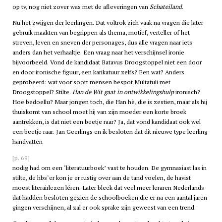
op tv, nog niet zover was met de afleveringen van
Schateiland
.
Nu het zwijgen der leerlingen. Dat voltrok zich vaak na vragen die later
gebruik maakten van begrippen als thema, motief, verteller of het
streven, leven en sneven der personages, dus alle vragen naar iets
anders dan het verhaaltje. Een vraag naar het verschijnsel ironie
bijvoorbeeld. Vond de kandidaat Batavus Droogstoppel niet een door
en door ironische figuur, een karikatuur zelfs? Een wat? Anders
geprobeerd: wat voor soort mensen bespot Multatuli met
Droogstoppel? Stilte.
Han de Wit gaat in ontwikkelingshulp
ironisch?
Hoe bedoellu? Maar jongen toch, die Han hè, die is zestien, maar als hij
thuiskomt van school moet hij van zijn moeder een korte broek
aantrekken, is dat niet een beetje raar? Ja, dat vond kandidaat ook wel
een beetje raar. Jan Geerlings en ik besloten dat dit nieuwe type leerling
handvatten
[p. 69]
nodig had om een ‘literatuurboek’ vast te houden. De gymnasiast las in
stilte, de
hbs
‘er kon je er rustig over aan de tand voelen, de havist
moest literairlezen léren. Later bleek dat veel meer leraren Nederlands
dat hadden besloten gezien de schoolboeken die er na een aantal jaren
gingen verschijnen, al zal er ook sprake zijn geweest van een trend.