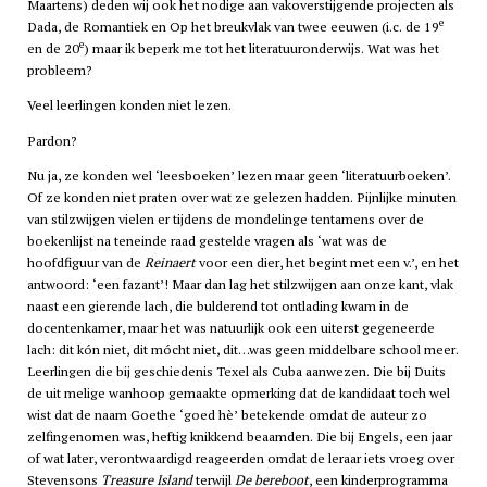
Maartens) deden wij ook het nodige aan vakoverstijgende projecten als
e
Dada, de Romantiek en Op het breukvlak van twee eeuwen (i.c. de 19
e
en de 20
) maar ik beperk me tot het literatuuronderwijs. Wat was het
probleem?
Veel leerlingen konden niet lezen.
Pardon?
Nu ja, ze konden wel ‘leesboeken’ lezen maar geen ‘literatuurboeken’.
Of ze konden niet praten over wat ze gelezen hadden. Pijnlijke minuten
van stilzwijgen vielen er tijdens de mondelinge tentamens over de
boekenlijst na teneinde raad gestelde vragen als ‘wat was de
hoofdfiguur van de
Reinaert
voor een dier, het begint met een v.’, en het
antwoord: ‘een fazant’! Maar dan lag het stilzwijgen aan onze kant, vlak
naast een gierende lach, die bulderend tot ontlading kwam in de
docentenkamer, maar het was natuurlijk ook een uiterst gegeneerde
lach: dit kón niet, dit mócht niet, dit…was geen middelbare school meer.
Leerlingen die bij geschiedenis Texel als Cuba aanwezen. Die bij Duits
de uit melige wanhoop gemaakte opmerking dat de kandidaat toch wel
wist dat de naam Goethe ‘goed hè’ betekende omdat de auteur zo
zelfingenomen was, heftig knikkend beaamden. Die bij Engels, een jaar
of wat later, verontwaardigd reageerden omdat de leraar iets vroeg over
Stevensons
Treasure Island
terwijl
De bereboot
, een kinderprogramma