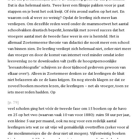
Dat is dus helemaal niets. Twee keer een filmpje pakken voor je gaat
stappen en je bent het ook kwijt. Of één avond surfen op het net. En
waarom ook al weer zo weinig? Opdat de leerling zich meer kan
verdiepen. Om dezelfde reden werd onder de mammoetwet het aantal
schoolvakken drastisch beperkt, kennelijk met zoveel succes dat het
vroegere aantal met de tweede fase weer in ere is hersteld. Het is
allemaal Zoetermeerse theorie van didactici die nooit meer een school
van binnen zien. De leerling verdiept zich helemaal niet, zeker niet meer
dan vroeger en door de komst van internet veel minder omdat ieder
leesverslag zo te downloaden valt (zelfs de hoogstpersoonlijke
‘leesautobiografie’ schrijven ze door tijdnood gedreven gewoon van
elkaar over!). Alleen in Zoetermeer denken ze dat leerlingen de kluit
niet belazeren als ze de kans krijgen. En nog steeds klagen ze dat ze
zoveel boeken moeten lezen, die leerlingen – net als vroeger, toen ze
iets meer reden hadden. Op
[p. 79]
veel scholen ging het vóór de tweede fase om 15 boeken op de
havo
en 25 op het
vwo
(waarvan vaak 10 van voor 1880): ruim 58 uur per jaar,
een kleine 5 uur per maand, ook nu nog voor een redelijk aantal
leerlingen iets wat ze uit vrije wil gemakkelijk overtreffen (zeker voor al
die moslimmeisjes die de deur niet uit mogen). Vijfentwintig boeken