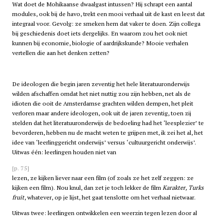
Wat doet de Mohikaanse dwaalgast intussen? Hij schrapt een aantal
modules, ook bij de
havo
, trekt een mooi verhaal uit de kast en leest dat
integraal voor. Gevolg: ze smeken hem dat vaker te doen. Zijn collega
bij geschiedenis doet iets dergelijks. En waarom zou het ook niet
kunnen bij economie, biologie of aardrijkskunde? Mooie verhalen
vertellen die aan het denken zetten?
De ideologen die begin jaren zeventig het hele literatuuronderwijs
wilden afschaffen omdat het niet nuttig zou zijn hebben, net als de
idioten die ooit de Amsterdamse grachten wilden dempen, het pleit
verloren maar andere ideologen, ook uit de jaren zeventig, toen zij
stelden dat het literatuuronderwijs de bedoeling had het ‘leesplezier’ te
bevorderen, hebben nu de macht weten te grijpen met, ik zei het al, het
idee van ‘leerlinggericht onderwijs’ versus ‘cultuurgericht onderwijs’.
Uitwas één: leerlingen houden niet van
[p. 75]
lezen, ze kijken liever naar een film (of zoals ze het zelf zeggen: ze
kijken een film). Nou knul, dan zet je toch lekker de film
Karakter, Turks
fruit
, whatever, op je lijst, het gaat tenslotte om het verhaal nietwaar.
Uitwas twee: leerlingen ontwikkelen een weerzin tegen lezen door al