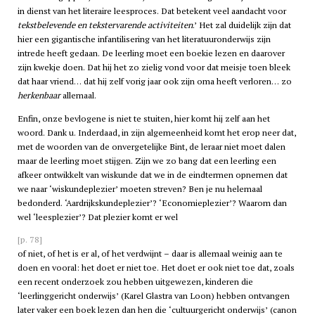
in dienst van het literaire leesproces. Dat betekent veel aandacht voor
tekstbelevende en tekstervarende activiteiten
.’ Het zal duidelijk zijn dat
hier een gigantische infantilisering van het literatuuronderwijs zijn
intrede heeft gedaan. De leerling moet een boekie lezen en daarover
zijn kwekje doen. Dat hij het zo zielig vond voor dat meisje toen bleek
dat haar vriend… dat hij zelf vorig jaar ook zijn oma heeft verloren… zo
herkenbaar
allemaal.
Enfin, onze bevlogene is niet te stuiten, hier komt hij zelf aan het
woord. Dank u. Inderdaad, in zijn algemeenheid komt het erop neer dat,
met de woorden van de onvergetelijke Bint, de leraar niet moet dalen
maar de leerling moet stijgen. Zijn we zo bang dat een leerling een
afkeer ontwikkelt van wiskunde dat we in de eindtermen opnemen dat
we naar ‘wiskundeplezier’ moeten streven? Ben je nu helemaal
bedonderd. ‘Aardrijkskundeplezier’? ‘Economieplezier’? Waarom dan
wel ‘leesplezier’? Dat plezier komt er wel
[p. 78]
of niet, of het is er al, of het verdwijnt – daar is allemaal weinig aan te
doen en vooral: het doet er niet toe. Het doet er ook niet toe dat, zoals
een recent onderzoek zou hebben uitgewezen, kinderen die
‘leerlinggericht onderwijs’ (Karel Glastra van Loon) hebben ontvangen
later vaker een boek lezen dan hen die ‘cultuurgericht onderwijs’ (canon