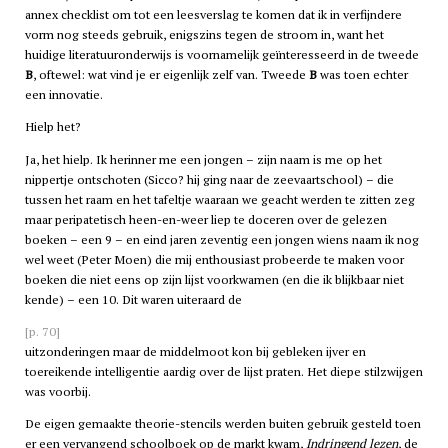
annex checklist om tot een leesverslag te komen dat ik in verfijndere
vorm nog steeds gebruik, enigszins tegen de stroom in, want het
huidige literatuuronderwijs is voornamelijk geïnteresseerd in de tweede
B
, oftewel: wat vind je er eigenlijk zelf van. Tweede
B
was toen echter
een innovatie.
Hielp het?
Ja, het hielp. Ik herinner me een jongen – zijn naam is me op het
nippertje ontschoten (Sicco? hij ging naar de zeevaartschool) – die
tussen het raam en het tafeltje waaraan we geacht werden te zitten zeg
maar peripatetisch heen-en-weer liep te doceren over de gelezen
boeken – een 9 – en eind jaren zeventig een jongen wiens naam ik nog
wel weet (Peter Moen) die mij enthousiast probeerde te maken voor
boeken die niet eens op zijn lijst voorkwamen (en die ik blijkbaar niet
kende) – een 10. Dit waren uiteraard de
[p. 70]
uitzonderingen maar de middelmoot kon bij gebleken ijver en
toereikende intelligentie aardig over de lijst praten. Het diepe stilzwijgen
was voorbij.
De eigen gemaakte theorie-stencils werden buiten gebruik gesteld toen
er een vervangend schoolboek op de markt kwam,
Indringend lezen
, de