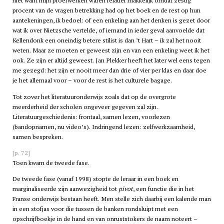
niet want mijn proefwerken waren relatief makkelijk omdat zestig
procent van de vragen betrekking had op het boek en de rest op hun
aantekeningen, ik bedoel: of een enkeling aan het denken is gezet door
wat ik over Nietzsche vertelde, of iemand in ieder geval aanvoelde dat
Kellendonk een oneindig betere stilist is dan ’t Hart – ik zal het nooit
weten. Maar ze moeten er geweest zijn en van een enkeling weet ik het
ook. Ze zijn er altijd geweest. Jan Plekker heeft het later wel eens tegen
me gezegd: het zijn er nooit meer dan drie of vier per klas en daar doe
je het allemaal voor – voor de rest is het culturele bagage.
Tot zover het literatuuronderwijs zoals dat op de overgrote
meerderheid der scholen ongeveer gegeven zal zijn.
Literatuurgeschiedenis: frontaal, samen lezen, voorlezen
(bandopnamen, nu video’s). Indringend lezen: zelfwerkzaamheid,
samen bespreken.
[p. 72]
Toen kwam de tweede fase.
De tweede fase (vanaf 1998) stopte de leraar in een boek en
marginaliseerde zijn aanwezigheid tot
pivot
, een functie die in het
Franse onderwijs bestaan heeft. Men stelle zich daarbij een kalende man
in een stofjas voor die tussen de banken rondsluipt met een
opschrijfboekje in de hand en van onruststokers de naam noteert –