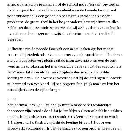
is het ook, al kun je je afvragen of de school moet (en kan) opvoeden.
In ieder geval lijkt de zelfwerkzaamheid waar de tweede fase vooral
voor ontworpen is een goede oplossing te zijn voor een evident
probleem: de grote uitval in het hoger onderwijs waar je immers alles
zelf moet doen. De ironie wil nu wel dat wij ze steeds meer aan hun lot
overlaten en het hoger onderwijs steeds schoolsere trekken heeft
gekregen.
Bij literatuur in de tweede fase valt een aantal zaken op, het meest
concreet bij Nederlands. Even een omweg, mijn specialiteit. Ik herinner
me een rapportenvergadering uit de jaren zeventig waar een docent
werd aangesproken op het merkwaardige gegeven dat de rapportcijfers
7-6-7 meestal als eindcijfer een 7 opleverden maar bij bepaalde
leerlingen een 6. De docent antwoordde dat hij de leerlingen in kwestie
nu eenmaal een zes vónd. Hij had ongetwijfeld gelijk maar zo kon het
natuurlijk niet en de cijfers kregen
[p. 73]
een decimaal erbij (en uiteindelijk twee waardoor het wonderlijke
fenomeen zijn intrede deed dat je kan blijven zitten of zelfs kan zakken
op één-honderdste punt: 5,44 wordt 5.4, afgerond 5 maar 5.45 wordt
5.5, afgerond 6). Sindsdien juicht de leerling bij een 5.5 voor een
proefwerk: voldoende! Hij balt de blaadjes tot een prop en pleurt ze in