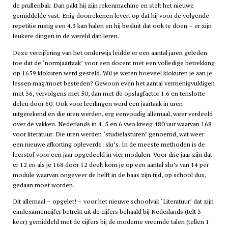
de prullenbak. Dan pakt hij zijn rekenmachine en stelt het nieuwe
gemiddelde vast. Enig doorrekenen levert op dat hij voor de volgende
repetitie rustig een 4.3 kan halen en hij besluit dat ook te doen – er zijn
leukere dingen in de wereld dan leren.
Deze vercijfering van het onderwijs leidde er een aantal jaren geleden
toe dat de ‘normjaartaak’ voor een docent met een volledige betrekking
op 1659 klokuren werd gesteld. Wil je weten hoeveel klokuren je aan je
lessen mag/moet besteden? Gewoon even het aantal vermenigvuldigen
met 36, vervolgens met 50, dan met de opslagfactor 1.6 en tenslotte
delen door 60. Ook voor leerlingen werd een jaartaak in uren
uitgerekend en die uren werden, erg eenvoudig allemaal, weer verdeeld
over de vakken. Nederlands in 4, 5 en 6
vwo
kreeg 480 uur waarvan 168
voor literatuur. Die uren werden ‘studielasturen’ genoemd, wat weer
een nieuwe afkorting opleverde: slu’s. In de meeste methoden is de
leerstof voor een jaar opgedeeld in vier modulen. Voor drie jaar zijn dat
er 12 en als je 168 door 12 deelt kom je op een aantal slu’s van 14 per
module waarvan ongeveer de helft in de baas zijn tijd, op school dus,
gedaan moet worden.
Dit allemaal – opgelet! – voor het nieuwe schoolvak ‘Literatuur’ dat zijn
eindexamencijfer betrekt uit de cijfers behaald bij Nederlands (telt 3
keer) gemiddeld met de cijfers bij de moderne vreemde talen (tellen 1