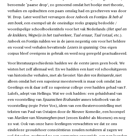
beroemde ‘paarse drop’, zo genoemd omdat het boekje met theorie,
verhalen en opdrachten een paars omslag had en geschreven was door
W. Drop. Later werd het vervangen door Anbeek en Fontijns
Ik heb al
een boek
, een exempel uit de oneindige reeks grappig bedoelde /
woordspelige schoolboekentitels voor het vak Nederlands (
Het spel en
de knikkers, Wegwijs in het taalverkeer, Taal ernaar, Taal totaal,
etc.).
Anbeek en Fontijn ruilden we in de jaren negentig om voor het heldere
en vooral veel verhalen bevattende
Lezers in spanning
. Ons eigen
corpus bleef overigens in gebruik en werd nog geregeld geactualiseerd.
Voor literatuurgeschiedenis hadden we de eerste jaren geen boek. We
wisten het zelf allemaal wel. En we hadden een kast vol schooluitgaven
van historische verhalen, met als favoriet
Van den vos Reinaerde
, niet
alleen omdat het een superieur meesterwerk is maar ook omdat Jan
Geerlings en ik daar zelf zo superieur college over hadden gehad van F.
Lulofs, adept van Hellinga. Wat we ook hadden: een geluidsband van
een voorstelling van
Spaanschen Brabander
annex tekstboek van de
voorstelling (regie Peter Vos), idem van een theatervoorstelling met
teksten van Paul van Ostaijen door de Nieuwe Komedie, een hoorspel
van
Mariken van Nieumeghen
(met Jeroen Krabbé als Moenen) en nog
zo wat. Ook van onze
havo
-leerlingen verwachtten we dat ze ons
eindeloze geoudehoer consciëntieus zouden notuleren al zagen we
wel dat velen, zuchtend na een aanmaning onzerzijds, een pen leenden