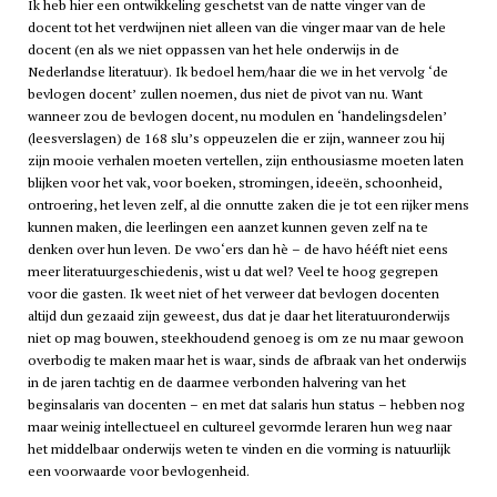
Ik heb hier een ontwikkeling geschetst van de natte vinger van de
docent tot het verdwijnen niet alleen van die vinger maar van de hele
docent (en als we niet oppassen van het hele onderwijs in de
Nederlandse literatuur). Ik bedoel hem/haar die we in het vervolg ‘de
bevlogen docent’ zullen noemen, dus niet de pivot van nu. Want
wanneer zou de bevlogen docent, nu modulen en ‘handelingsdelen’
(leesverslagen) de 168 slu’s oppeuzelen die er zijn, wanneer zou hij
zijn mooie verhalen moeten vertellen, zijn enthousiasme moeten laten
blijken voor het vak, voor boeken, stromingen, ideeën, schoonheid,
ontroering, het leven zelf, al die onnutte zaken die je tot een rijker mens
kunnen maken, die leerlingen een aanzet kunnen geven zelf na te
denken over hun leven. De
vwo
‘ers dan hè – de
havo
hééft niet eens
meer literatuurgeschiedenis, wist u dat wel? Veel te hoog gegrepen
voor die gasten. Ik weet niet of het verweer dat bevlogen docenten
altijd dun gezaaid zijn geweest, dus dat je daar het literatuuronderwijs
niet op mag bouwen, steekhoudend genoeg is om ze nu maar gewoon
overbodig te maken maar het is waar, sinds de afbraak van het onderwijs
in de jaren tachtig en de daarmee verbonden halvering van het
beginsalaris van docenten – en met dat salaris hun status – hebben nog
maar weinig intellectueel en cultureel gevormde leraren hun weg naar
het middelbaar onderwijs weten te vinden en die vorming is natuurlijk
een voorwaarde voor bevlogenheid.