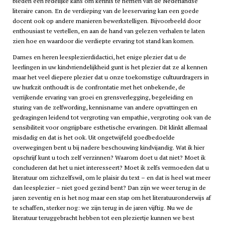
bieden een redelijke kans om kennis te nemen van de Nederlandse
literaire canon. En de verdieping van de leeservaring kan een goede
docent ook op andere manieren bewerkstelligen. Bijvoorbeeld door
enthousiast te vertellen, en aan de hand van gelezen verhalen te laten
zien hoe en waardoor die verdiepte ervaring tot stand kan komen.
Dames en heren leesplezierdidactici, het enige plezier dat u de
leerlingen in uw kindvriendelijkheid gunt is het plezier dat ze al kennen
maar het veel diepere plezier dat u onze toekomstige cultuurdragers in
uw hurkzit onthoudt is de confrontatie met het onbekende, de
verrijkende ervaring van groei en grensverlegging, begeleiding en
sturing van de zelfwording, kennisname van andere opvattingen en
gedragingen leidend tot vergroting van empathie, vergroting ook van de
sensibiliteit voor ongrijpbare esthetische ervaringen. Dit klinkt allemaal
misdadig en dat is het ook. Uit ongetwijfeld goedbedoelde
overwegingen bent u bij nadere beschouwing kindvijandig. Wat ik hier
opschrijf kunt u toch zelf verzinnen? Waarom doet u dat niet? Moet ik
concluderen dat het u niet interesseert? Moet ik zelfs vermoeden dat u
literatuur om zichzelfswil, om le plaisir du text – en dat is heel wat meer
dan leesplezier – niet goed gezind bent? Dan zijn we weer terug in de
jaren zeventig en is het nog maar een stap om het literatuuronderwijs af
te schaffen, sterker nog: we zijn terug in de jaren vijftig. Nu we de
literatuur teruggebracht hebben tot een pleziertje kunnen we best