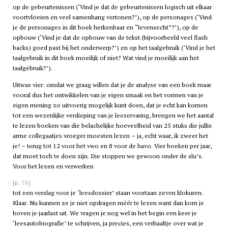
op de gebeurtenissen (‘Vind je dat de gebeurtenissen logisch uit elkaar
voortvloeien en veel samenhang vertonen?’), op de personages (‘Vind
je de personages in dit boek herkenbaar en “levensecht”?’), op de
opbouw (‘Vind je dat de opbouw van de tekst (bijvoorbeeld veel flash
backs) goed past bij het onderwerp?’) en op het taalgebruik (‘Vind je het
taalgebruik in dit boek moeilijk of niet? Wat vind je moeilijk aan het
taalgebruik?’).
Uitwas vier: omdat we graag willen dat je de analyse van een boek maar
vooral dus het ontwikkelen van je eigen smaak en het vormen van je
eigen mening zo uitvoerig mogelijk kunt doen, dat je echt kan komen
tot een wezenlijke verdieping van je leeservaring, brengen we het aantal
te lezen boeken van die belachelijke hoeveelheid van 25 stuks die jullie
arme collegaatjes vroeger moesten lezen – ja, echt waar, ik zweer het
je! – terug tot 12 voor het
vwo
en 8 voor de
havo
. Vier boeken per jaar,
dat moet toch te doen zijn. Die stoppen we gewoon onder de slu’s.
Voor het lezen en verwerken
[p. 76]
tot een verslag voor je ‘leesdossier’ staan voortaan zeven klokuren.
Klaar. Nu kunnen ze je niet opdragen méér te lezen want dan kom je
boven je jaarlast uit. We vragen je nog wel in het begin een keer je
‘leesautobiografie’ te schrijven, ja precies, een verhaaltje over wat je