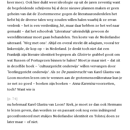
keer mee). Ook hier duikt weer ideologie op uit de jaren zeventig want
de begeleidende schrijvens bij al deze nieuwe plannen maken er geen
geheim van dat de Zoetermeerse gogen de literatuuronderdelen het
liefst bij de diverse talen weg zouden willen halen waarbij ik ze ervan
verdenk – het is een verdenking, hè, maar daar hebben ze het wel naar
gemaakt – dat het schoolvak ‘Literatuur’ uiteindelijk gewoon de
wereldliteratuur moet gaan behandelen. Ten koste van de Nederlandse
uiteraard. ‘Weg met ons’. Altijd en overal steekt dit adagium, vooral ter
linkerzijde, de kop op – in Nederland. Je denkt toch niet dat een
Frankrijk zijn literaire identiteit begrepen als
Gloire
te grabbel gooit om
wat Russen of Portugezen binnen te halen? Moet je maar niet – dat zit
in dezelfde hoek – ‘cultuurgericht onderwijs’ willen vervangen door
‘leerlinggericht onderwijs’. Als ze
De passievrucht
van Karel Glastra van
Loon moeten lezen om te wennen aan de grotemensenliteratuur kun je
ze net zo goed – boeken zijn boeken –
Anna Karenina
voorzetten,
toch? Want wie is
[p. 74]
nu helemaal Karel Glastra van Loon? Krek, je moet ze dan ook Hermans
te lezen geven, dan worden ze en passant ook nog eens indringend
geconfronteerd met stukjes Nederlandse identiteit en Tolstoj doen ze
later maar – of niet.