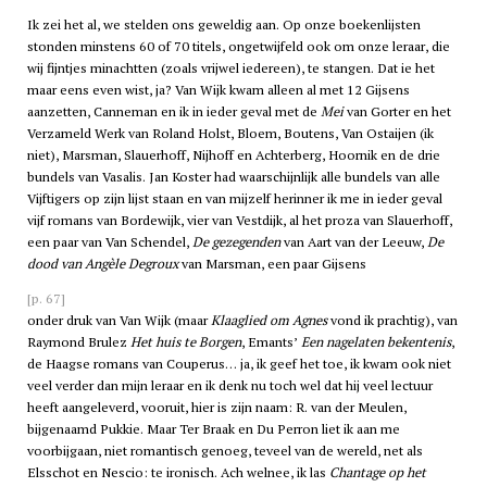
Ik zei het al, we stelden ons geweldig aan. Op onze boekenlijsten
stonden minstens 60 of 70 titels, ongetwijfeld ook om onze leraar, die
wij fijntjes minachtten (zoals vrijwel iedereen), te stangen. Dat ie het
maar eens even wist, ja? Van Wijk kwam alleen al met 12 Gijsens
aanzetten, Canneman en ik in ieder geval met de
Mei
van Gorter en het
Verzameld Werk van Roland Holst, Bloem, Boutens, Van Ostaijen (ik
niet), Marsman, Slauerhoff, Nijhoff en Achterberg, Hoornik en de drie
bundels van Vasalis. Jan Koster had waarschijnlijk alle bundels van alle
Vijftigers op zijn lijst staan en van mijzelf herinner ik me in ieder geval
vijf romans van Bordewijk, vier van Vestdijk, al het proza van Slauerhoff,
een paar van Van Schendel,
De gezegenden
van Aart van der Leeuw,
De
dood van Angèle Degroux
van Marsman, een paar Gijsens
[p. 67]
onder druk van Van Wijk (maar
Klaaglied om Agnes
vond ik prachtig), van
Raymond Brulez
Het huis te Borgen
, Emants’
Een nagelaten bekentenis
,
de Haagse romans van Couperus… ja, ik geef het toe, ik kwam ook niet
veel verder dan mijn leraar en ik denk nu toch wel dat hij veel lectuur
heeft aangeleverd, vooruit, hier is zijn naam: R. van der Meulen,
bijgenaamd Pukkie. Maar Ter Braak en Du Perron liet ik aan me
voorbijgaan, niet romantisch genoeg, teveel van de wereld, net als
Elsschot en Nescio: te ironisch. Ach welnee, ik las
Chantage op het