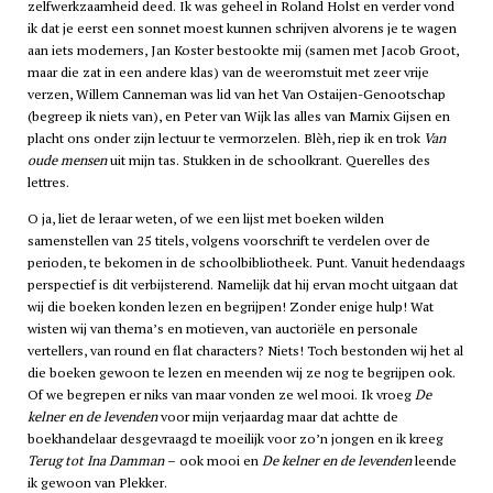
zelfwerkzaamheid deed. Ik was geheel in Roland Holst en verder vond
ik dat je eerst een sonnet moest kunnen schrijven alvorens je te wagen
aan iets moderners, Jan Koster bestookte mij (samen met Jacob Groot,
maar die zat in een andere klas) van de weeromstuit met zeer vrije
verzen, Willem Canneman was lid van het Van Ostaijen-Genootschap
(begreep ik niets van), en Peter van Wijk las alles van Marnix Gijsen en
placht ons onder zijn lectuur te vermorzelen. Blèh, riep ik en trok
Van
oude mensen
uit mijn tas. Stukken in de schoolkrant. Querelles des
lettres.
O ja, liet de leraar weten, of we een lijst met boeken wilden
samenstellen van 25 titels, volgens voorschrift te verdelen over de
perioden, te bekomen in de schoolbibliotheek. Punt. Vanuit hedendaags
perspectief is dit verbijsterend. Namelijk dat hij ervan mocht uitgaan dat
wij die boeken konden lezen en begrijpen! Zonder enige hulp! Wat
wisten wij van thema’s en motieven, van auctoriële en personale
vertellers, van round en flat characters? Niets! Toch bestonden wij het al
die boeken gewoon te lezen en meenden wij ze nog te begrijpen ook.
Of we begrepen er niks van maar vonden ze wel mooi. Ik vroeg
De
kelner en de levenden
voor mijn verjaardag maar dat achtte de
boekhandelaar desgevraagd te moeilijk voor zo’n jongen en ik kreeg
Terug tot Ina Damman
– ook mooi en
De kelner en de levenden
leende
ik gewoon van Plekker.