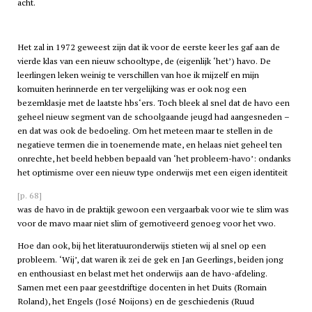
acht.
Het zal in 1972 geweest zijn dat ik voor de eerste keer les gaf aan de
vierde klas van een nieuw schooltype, de (eigenlijk ‘het’)
havo
. De
leerlingen leken weinig te verschillen van hoe ik mijzelf en mijn
kornuiten herinnerde en ter vergelijking was er ook nog een
bezemklasje met de laatste
hbs
‘ers. Toch bleek al snel dat de
havo
een
geheel nieuw segment van de schoolgaande jeugd had aangesneden –
en dat was ook de bedoeling. Om het meteen maar te stellen in de
negatieve termen die in toenemende mate, en helaas niet geheel ten
onrechte, het beeld hebben bepaald van ‘het probleem-
havo
’: ondanks
het optimisme over een nieuw type onderwijs met een eigen identiteit
[p. 68]
was de
havo
in de praktijk gewoon een vergaarbak voor wie te slim was
voor de
mavo
maar niet slim of gemotiveerd genoeg voor het
vwo
.
Hoe dan ook, bij het literatuuronderwijs stieten wij al snel op een
probleem. ‘Wij’, dat waren ik zei de gek en Jan Geerlings, beiden jong
en enthousiast en belast met het onderwijs aan de
havo
-afdeling.
Samen met een paar geestdriftige docenten in het Duits (Romain
Roland), het Engels (José Noijons) en de geschiedenis (Ruud