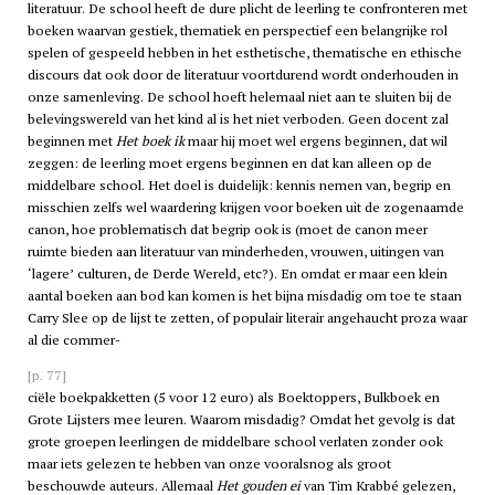
literatuur. De school heeft de dure plicht de leerling te confronteren met
boeken waarvan gestiek, thematiek en perspectief een belangrijke rol
spelen of gespeeld hebben in het esthetische, thematische en ethische
discours dat ook door de literatuur voortdurend wordt onderhouden in
onze samenleving. De school hoeft helemaal niet aan te sluiten bij de
belevingswereld van het kind al is het niet verboden. Geen docent zal
beginnen met
Het boek ik
maar hij moet wel ergens beginnen, dat wil
zeggen: de leerling moet ergens beginnen en dat kan alleen op de
middelbare school. Het doel is duidelijk: kennis nemen van, begrip en
misschien zelfs wel waardering krijgen voor boeken uit de zogenaamde
canon, hoe problematisch dat begrip ook is (moet de canon meer
ruimte bieden aan literatuur van minderheden, vrouwen, uitingen van
‘lagere’ culturen, de Derde Wereld, etc?). En omdat er maar een klein
aantal boeken aan bod kan komen is het bijna misdadig om toe te staan
Carry Slee op de lijst te zetten, of populair literair angehaucht proza waar
al die commer-
[p. 77]
ciële boekpakketten (5 voor 12 euro) als Boektoppers, Bulkboek en
Grote Lijsters mee leuren. Waarom misdadig? Omdat het gevolg is dat
grote groepen leerlingen de middelbare school verlaten zonder ook
maar iets gelezen te hebben van onze vooralsnog als groot
beschouwde auteurs. Allemaal
Het gouden ei
van Tim Krabbé gelezen,