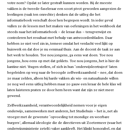
votre nom? Opdat ze later gestraft kunnen worden. Bij de meeste
vakken is de tweede-faseleraar een soort pivot geworden aangezien de
leerlingen (vaak ten onrechte) denken dat de uitleg die het
informatieboek verschaft door hen begrepen wordt. In ieder geval
vullen ze de lessen met het maken van oefeningen in het werkboek dat
steeds naar het informatieboek – de leraar dus – terugverwijst en
controleren het resultaat met behulp van antwoordenbladen. Daar
hebben ze niet veel zin in, temeer omdat het verdacht veel lijkt op
huiswerk en dat doe je nu eenmaal thuis. Aan de docent de taak ze aan
het werk te houden. Toe nou jongens, ga eens wat doen. Toe nou
jongens, hou eens op met dat geklets. Toe nou jongens, het is hier de
kantine niet. Vragen stellen, of zich in hun ‘onderwijsleertraject’ laten
begeleiden op weg naar de beoogde zelfwerkzaamheid – nee, dat doen
ze maar zelden, alleen bij harde vakken als wis- en natuurkunde willen
ze nog wel eens uitleg hebben maar zo gauw een leraar de hele klas wil
laten luisteren praten ze door hem heen want dat zijn ze niet meer
gewend.
Zelfwerkzaamheid, verantwoordelijkheid nemen voor je eigen
onderwijs, samenwerken met anderen, het Studiehuis – het is, net als
vroeger met de gewenste ‘opvoeding tot mondige en weerbare
burgers’, allemaal ideologie die de directieven uit
Zoetermeer
(waar het
onderwijsministerie zetelt) vaker aankleeft. Het klinkt honorabel, en dat