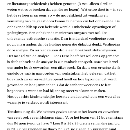
en literatuurgeschiedenis) hebben genoten (ik zou alleen al willen
weten wat voor boeken dat zijn die ze lezen). Wat ertoe doet is – ik zeg
het deze keer maar eens zo – de mogelijkheid tot verrijking en
verruiming van de geest door kennis te nemen van het onbekende. De
onbekende blik op een bekende wereld. Onbekende opvattingen of
gedragingen. Een onbekende manier van omgaan met taal. De
onbekende esthetische sensatie. Daar is inderdaad verdieping voor
nodig maar anders dan de huidige generatie didactici denkt. Verdieping
door analyse. En nu niet zeuren dat je een boek kunt stukanalyseren.
Het raadsel van de analyse – Kees Fens heeft het wel eens opgemerkt –
is dat het boek na de analyse in zijn raadsels terugvalt. Maar het is wel
een ander boek geworden, een rijker boek. En dat is een ervaring die ik
eindeloos vaak in nawoorden van werkstukken heb gelezen: dat het
boek zich zo onverwacht geopend heeft en hoe bijzonder dat wordt
gevonden en hoe jammer het is dat de scribent weer eens te laat
begonnen is want dan had hij er nog meer van kunnen maken.
Hooggeachte kindvriendelijke leesplezieradepten, het is een wet: alles
waarin je je verdiept wordt interessant.
Tenslotte nog dit. We hebben gezien dat voor het lezen en verwerken
van een boek zeven klokuren staan. Voor het lezen van 12 boeken staan
dus 84 uren (voor de
havo
7 keer 8 is 56). 84 uren lezen in drie jaar tijd
is 28 uur per kalenderjaar (
havo
27 uur), nog geen 3,5 uur per maand.