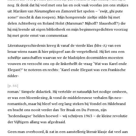
nog. Ik denk dat hij veel met ons las en ook vaak voorlas (en ons stukjes
uit
Mariken van Nieumeghen
en
Esmoreit
liet spelen – ‘swijt, ghi pute
sone!’ mocht ik dan roepen). Mijn hongerende zieltje stilde hij met
delen Achterberg en Roland Holst (Marsman? Nijhoff? Slauerhoff?) die
hij mij leende uit eigen bibliotheek en mijn beginnersgedichten voorzag
hij met grote ernst van commentaar.
Literatuurgeschiedenis kreeg ik vanaf de vierde klas (
hbs
-A) van een
leraar wiens naam ik hier prijsgeef aan de vergetelheid. Hij liet ons een
schriftje aanschaffen waarvan we de bladzijden doormidden moesten
vouwen en verzocht ons op de linkerhelft de vraag ‘Wat was Karel ende
Elegast?’ te noteren en rechts: ‘Karel ende Elegast was een Frankische
ridder-
[p. 66]
roman.’ Simpele didactiek. Hij vertelde er natuurlijk het nodige omheen,
er was een bloemlezing, ik vond de middeleeuwse verhalen fijn neo-
romantisch, maar hij bleef wel erg lang steken bij Vondel en Hildebrand
en bracht ons nooit verder dan Ter Braak en Du Perron, zijn
‘hedendaagse’ helden hoewel – wij schrijven 1963 – de kleine revolutie
der Vijftigers allang was afgedraaid.
Geen man overboord, ik zat in een aanstellerig literair klasje dat veel aan