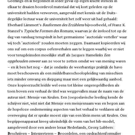
Geerlings en ik begonnen in ieder geval op eigen kracht stencils in
elkaar te draaien boordevol materiaal dat wij kort geleden op de
universiteit hadden verworven, aangevuld met kennis uit de Duits-
degelijke lectuur waar de universiteit het zelf weer uit had gehaald:
Eberhard Lämmert’s
Bauformen des Erzählens
bijvoorbeeld, of Franz K.
Stanzel’s
Typische Formen des Romans
, waarvan je de invloed tot op de
dag van vandaag terugvindt in het germanisme ‘auctoriale verteller’ waar
wij toch ‘auctorieel’ zouden moeten zeggen. Daarnaast kopieerden wij
ons suf om een corpus oefenverhalen aan te leggen waarbij we er niet
voor terugdeinsden moeilijke stuff als Jacques Hamelinks
Een
opgehouden onweer
aan ze voor te zetten omdat we van mening waren
– en ik ben het nog – dat je ondanks de weerbarstige praktijk de
havo
moet beschouwen als een middelbareschoolopleiding van misschien
iets minder omvang en diepgang maar met een gelijkwaardig aanbod.
Onze kopieerzucht leidde wel eens tot kleine ongeregeldheden als
toen boven een verhaal de titel was weggevallen maar de naam van de
auteur niet: Mensje van Keulen. Een Joegoslavische leerling kende de
schrijver niet, wist niet dat Mensje een meisjesnaam was en begon aan
de hopeloze onderneming aspecten van het verhaal te verklaren uit de
overweging dat er sprake moest zijn van een klein mens uit Keulen. Ons
begrippenapparaat kreeg uiteindelijk de vorm van het
bib
-model,
aangeleverd door een andere leraar Nederlands, Georg Lubbers:
B
eschrijven –
I
nterpreteren –
B
eoordelen, een opdrachtenformulier