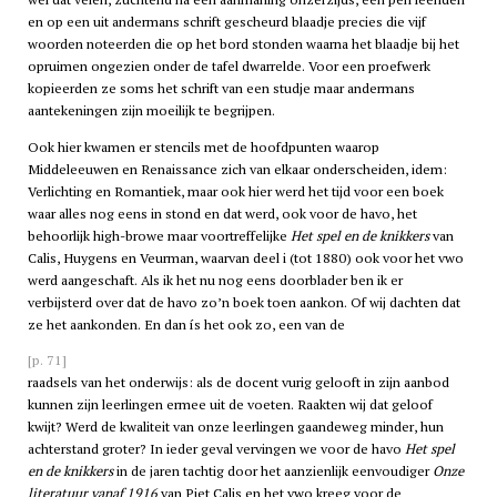
en op een uit andermans schrift gescheurd blaadje precies die vijf
woorden noteerden die op het bord stonden waarna het blaadje bij het
opruimen ongezien onder de tafel dwarrelde. Voor een proefwerk
kopieerden ze soms het schrift van een studje maar andermans
aantekeningen zijn moeilijk te begrijpen.
Ook hier kwamen er stencils met de hoofdpunten waarop
Middeleeuwen en Renaissance zich van elkaar onderscheiden, idem:
Verlichting en Romantiek, maar ook hier werd het tijd voor een boek
waar alles nog eens in stond en dat werd, ook voor de
havo
, het
behoorlijk high-browe maar voortreffelijke
Het spel en de knikkers
van
Calis, Huygens en Veurman, waarvan deel
i
(tot 1880) ook voor het
vwo
werd aangeschaft. Als ik het nu nog eens doorblader ben ik er
verbijsterd over dat de
havo
zo’n boek toen aankon. Of wij dachten dat
ze het aankonden. En dan ís het ook zo, een van de
[p. 71]
raadsels van het onderwijs: als de docent vurig gelooft in zijn aanbod
kunnen zijn leerlingen ermee uit de voeten. Raakten wij dat geloof
kwijt? Werd de kwaliteit van onze leerlingen gaandeweg minder, hun
achterstand groter? In ieder geval vervingen we voor de
havo
Het spel
en de knikkers
in de jaren tachtig door het aanzienlijk eenvoudiger
Onze
literatuur vanaf 1916
van Piet Calis en het
vwo
kreeg voor de