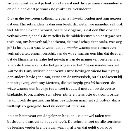
vroeger zoal las, wat je leuk vond en wat niet, hoe je smaak veranderd is
en of je denkt dat je smaak nog vaker zal veranderen.
En kan die bevlogen collega nu even z’n kwek houden met zijn gezeur
dat een film iets anders is dan een boek, dat weten we namelijk zelf ook
wel. Maar de overeenkomst, beste bevlogene, is dat een film ook een
verhaal vertelt, net als de verteller in de middeleeuwen en daar gaat het
toch om, om het verhaal, het thema, de boodschap desnoods. Wat zeg
je? Ja hoor, daar gaat ie weer: dat de
manier
waarop een roman een
verhaal vertelt enorm verschilt van de wijze waarop een film dat doet en
dat de filmische sensatie het gevolg is van de manier van vertellen net
zoals de literaire sensatie het gevolg is van het
hoe
en minder van het
wat
zoals Harry Mulisch het noemt. Onze bevlogen vriend haalt graag
een andere bevlogene aan, eerst aan de universiteit, nu als redacteur bij
een uitgeverij, Anthony Mertens, die het begrip
gestiek
hanteert, de
wijze waarop een boek je tegemoet treedt, al meteen op de eerste
bladzijde: toon, timbre, stijl, sfeer, ritme en tenslotte ook compositie.
Je kunt ook de gestiek van films bestuderen maar het schoolvak, dat is
wettelijk zo geregeld, heet nu eenmaal literatuur.
En dan het niveau van de gelezen boeken. Je kunt wel raden wat
bevlogene daarover te zeggen heeft. De school moet op alle terreinen
de leerling verder brengen dan waar hij al is en dat geldt ook voor