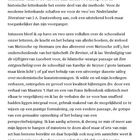
historische letterkunde het eerste deel van die methode. Voor de
moderne letterkunde schaften we voor de
vwo
‘ers
Nederlandse
literatuur
van J.A. Dautzenberg aan, ook een uitstekend boek maar
toegankelijker dan zijn voorganger.
Intussen bleef ik op
havo
en
vwo
uren vollullen over de schoonheid
onzer letteren, de kracht en het belang van allerlei boeken, de invloed
van Nietzsche op Hermans (en dus allereerst over Nietzsche zelf), het
onderscheidende van het tijdschrift
De Revisor
, of ik las
Verdediging van
de vijftigers
van Lucebert voor, de hilarische-wrange passage uit
Een
ontgoocheling
over de schooltijd van Kareltje de Keyzer (‘grote lantaarn
maar klein licht’) of gaf met behulp van een uitvoerige diaserie uitleg
over modernistische kunststromingen. Ik wilde en wil mijn leerlingen
verbazen, ontregelen en gevoel voor kwaliteit bijbrengen (bv. door een
verhaal van Maarten ’t Hart en een van Frans Kellendonk stilistisch met
elkaar te vergelijken) en ik las de verhalen die ze voor hun snufferd
hadden liggen integraal voor, gebruik makend van de mogelijkheid ze te
wijzen op een puntige formulering, op een eerdere passage, de gotspe
van een gemaakte opmerking of het belang van een
perspectiefwijziging. Ik kan aardig acteren, ik dwong ze min of meer aan
mijn lippen te hangen of minstens te doen alsof maar of iets van mijn
act hun hersens bereikte en daar hopelijk ook nog iets aanrichtte weet ik