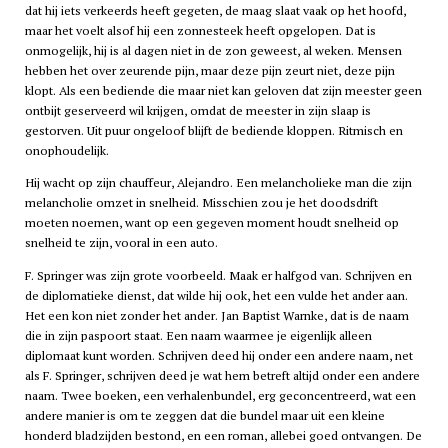
dat hij iets verkeerds heeft gegeten, de maag slaat vaak op het hoofd,
maar het voelt alsof hij een zonnesteek heeft opgelopen. Dat is
onmogelijk, hij is al dagen niet in de zon geweest, al weken. Mensen
hebben het over zeurende pijn, maar deze pijn zeurt niet, deze pijn
klopt. Als een bediende die maar niet kan geloven dat zijn meester geen
ontbijt geserveerd wil krijgen, omdat de meester in zijn slaap is
gestorven. Uit puur ongeloof blijft de bediende kloppen. Ritmisch en
onophoudelijk.
Hij wacht op zijn chauffeur, Alejandro. Een melancholieke man die zijn
melancholie omzet in snelheid. Misschien zou je het doodsdrift
moeten noemen, want op een gegeven moment houdt snelheid op
snelheid te zijn, vooral in een auto.
F. Springer was zijn grote voorbeeld. Maak er halfgod van. Schrijven en
de diplomatieke dienst, dat wilde hij ook, het een vulde het ander aan.
Het een kon niet zonder het ander. Jan Baptist Warnke, dat is de naam
die in zijn paspoort staat. Een naam waarmee je eigenlijk alleen
diplomaat kunt worden. Schrijven deed hij onder een andere naam, net
als F. Springer, schrijven deed je wat hem betreft altijd onder een andere
naam. Twee boeken, een verhalenbundel, erg geconcentreerd, wat een
andere manier is om te zeggen dat die bundel maar uit een kleine
honderd bladzijden bestond, en een roman, allebei goed ontvangen. De