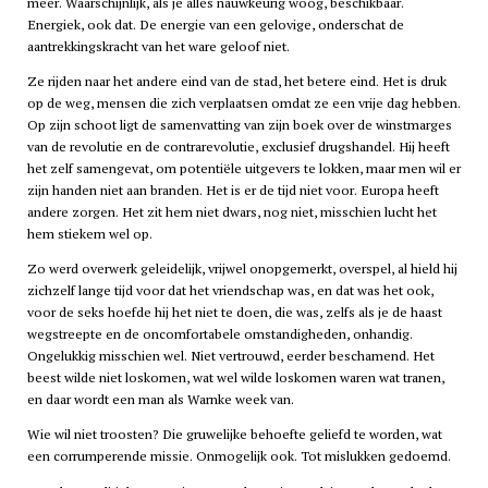
meer. Waarschijnlijk, als je alles nauwkeurig woog, beschikbaar.
Energiek, ook dat. De energie van een gelovige, onderschat de
aantrekkingskracht van het ware geloof niet.
Ze rijden naar het andere eind van de stad, het betere eind. Het is druk
op de weg, mensen die zich verplaatsen omdat ze een vrije dag hebben.
Op zijn schoot ligt de samenvatting van zijn boek over de winstmarges
van de revolutie en de contrarevolutie, exclusief drugshandel. Hij heeft
het zelf samengevat, om potentiële uitgevers te lokken, maar men wil er
zijn handen niet aan branden. Het is er de tijd niet voor. Europa heeft
andere zorgen. Het zit hem niet dwars, nog niet, misschien lucht het
hem stiekem wel op.
Zo werd overwerk geleidelijk, vrijwel onopgemerkt, overspel, al hield hij
zichzelf lange tijd voor dat het vriendschap was, en dat was het ook,
voor de seks hoefde hij het niet te doen, die was, zelfs als je de haast
wegstreepte en de oncomfortabele omstandigheden, onhandig.
Ongelukkig misschien wel. Niet vertrouwd, eerder beschamend. Het
beest wilde niet loskomen, wat wel wilde loskomen waren wat tranen,
en daar wordt een man als Warnke week van.
Wie wil niet troosten? Die gruwelijke behoefte geliefd te worden, wat
een corrumperende missie. Onmogelijk ook. Tot mislukken gedoemd.