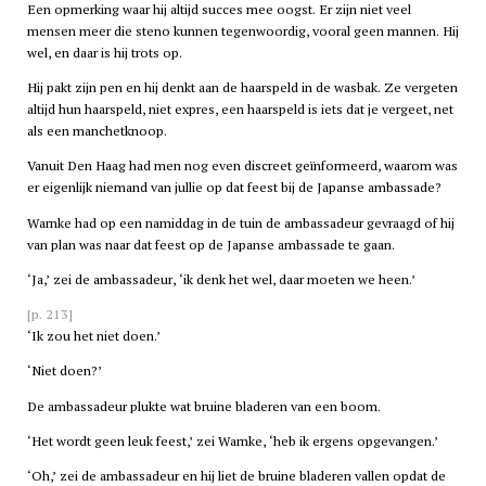
Een opmerking waar hij altijd succes mee oogst. Er zijn niet veel
mensen meer die steno kunnen tegenwoordig, vooral geen mannen. Hij
wel, en daar is hij trots op.
Hij pakt zijn pen en hij denkt aan de haarspeld in de wasbak. Ze vergeten
altijd hun haarspeld, niet expres, een haarspeld is iets dat je vergeet, net
als een manchetknoop.
Vanuit
Den Haag
had men nog even discreet geïnformeerd, waarom was
er eigenlijk niemand van jullie op dat feest bij de Japanse ambassade?
Warnke had op een namiddag in de tuin de ambassadeur gevraagd of hij
van plan was naar dat feest op de Japanse ambassade te gaan.
‘Ja,’ zei de ambassadeur, ‘ik denk het wel, daar moeten we heen.’
[p. 213]
‘Ik zou het niet doen.’
‘Niet doen?’
De ambassadeur plukte wat bruine bladeren van een boom.
‘Het wordt geen leuk feest,’ zei Warnke, ‘heb ik ergens opgevangen.’
‘Oh,’ zei de ambassadeur en hij liet de bruine bladeren vallen opdat de