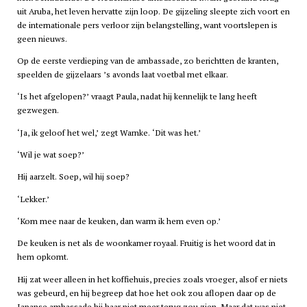
uit Aruba, het leven hervatte zijn loop. De gijzeling sleepte zich voort en
de internationale pers verloor zijn belangstelling, want voortslepen is
geen nieuws.
Op de eerste verdieping van de ambassade, zo berichtten de kranten,
speelden de gijzelaars ’s avonds laat voetbal met elkaar.
‘Is het afgelopen?’ vraagt Paula, nadat hij kennelijk te lang heeft
gezwegen.
‘Ja, ik geloof het wel,’ zegt Warnke. ‘Dit was het.’
‘Wil je wat soep?’
Hij aarzelt. Soep, wil hij soep?
‘Lekker.’
‘Kom mee naar de keuken, dan warm ik hem even op.’
De keuken is net als de woonkamer royaal. Fruitig is het woord dat in
hem opkomt.
Hij zat weer alleen in het koffiehuis, precies zoals vroeger, alsof er niets
was gebeurd, en hij begreep dat hoe het ook zou aflopen daar op de
Japanse ambassade hij haar niet meer terug zou zien. Maar dat was niet