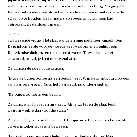
wat hem stoorde, soms zag je mensen nooit meer terug. Zo ging dat.
Het was iets anders waardoor het hem steeds meer moeite kostte de
schijn op te houden die hij anders zo speels om zich heen had
getrokken, als de sluier van een
[p. 215]
godvrezende vrouw. Het slaapwandelen ging niet meer vanzelf. Den
Haag informeerde voor de tweede keer waarom er eigenlijk geen
Nederlandse diplomaten op dat feest waren. Toeval, luidde het
antwoord, toeval, je kunt niet overal zijn.
Ze drinken de soep in de keuken.
‘Ik zie de burgeroorlog als een bedrijf,’ zegt Warnke in antwoord op een
van haar vele vragen. Nu is het haar beurt, nu ondervraagt zij.
‘De burgeroorlog is een bedrijf.’
Ze drinkt wijn, hij niet en hij vraagt: ‘Als je zo tegen de staat bent
waarom werk je dan voor die staat?’
Ze glimlacht, even raakt haar hand de zijne aan. Eenzaamheid is zwakte,
zoveel is zeker, zoveel is bewezen.
‘Je moet compromissen sluiten,’ zegt ze. ‘Anders sterf je. Maar