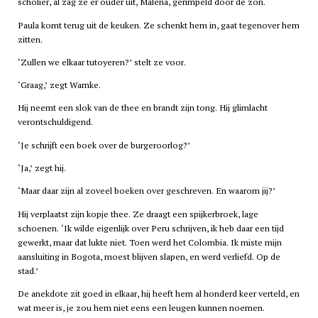
scholier, al zag ze er ouder uit, Malena, gerimpeld door de zon.
Paula komt terug uit de keuken. Ze schenkt hem in, gaat tegenover hem
zitten.
‘Zullen we elkaar tutoyeren?’ stelt ze voor.
‘Graag,’ zegt Warnke.
Hij neemt een slok van de thee en brandt zijn tong. Hij glimlacht
verontschuldigend.
‘Je schrijft een boek over de burgeroorlog?’
‘Ja,’ zegt hij.
‘Maar daar zijn al zoveel boeken over geschreven. En waarom jij?’
Hij verplaatst zijn kopje thee. Ze draagt een spijkerbroek, lage
schoenen. ‘Ik wilde eigenlijk over Peru schrijven, ik heb daar een tijd
gewerkt, maar dat lukte niet. Toen werd het Colombia. Ik miste mijn
aansluiting in Bogota, moest blijven slapen, en werd verliefd. Op de
stad.’
De anekdote zit goed in elkaar, hij heeft hem al honderd keer verteld, en
wat meer is, je zou hem niet eens een leugen kunnen noemen.