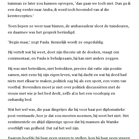
tuinman ze later zou kunnen opvegen, ‘dan gaan we toch niet. Dan ga ik
een dag eerder naar Aruba, ik word toch hoorndol van al die
kerstrecepties.’
Toen liepen ze weer naar binnen, de ambassadeur sloot de tuindeuren,
en daarmee was het gesprek beëindigd.
‘Begin maar,’ zegt Paula. Kennelijk wordt ze ongeduldig.
Hij vertelt wat hij weet, doet zijn theorie uit de doeken, vraagt om
commentaar, en Paula is behulpzaam, hij kan niet anders zeggen.
Hij was niet betrokken, niet betrokken, precies dat vatte zijn positie
samen, niet eens bij zijn eigen leven, wat hij dacht en wat hij deed had
niets met elkaar te maken, politiek zag hij als een sport, een vorm van
voetbal. Bovendien moet je niet over politiek discussiëren met de
vrouw met wie je het bed deelt, zelfs al is het een voorlopig en
onhandig bed.
Wat het wel was, die paar dingetjes die hij voor haar per diplomatieke
post verstuurde, hoe je dat zou moeten noemen, hij weet het niet. Het
sentimentele en altijd slijmerige spoor dat bij mannen als Warnke
overblijft van geilheid. Dat zal het wel zijn.
Daarom hoefde hij haar geen vragen te stellen, kon hij haar geen vragen