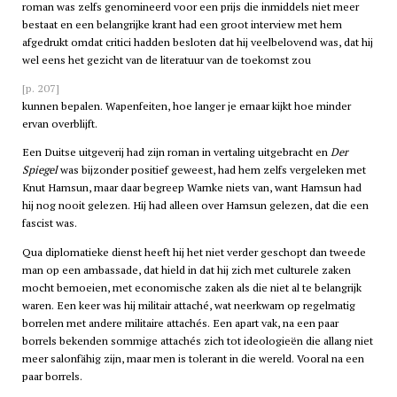
roman was zelfs genomineerd voor een prijs die inmiddels niet meer
bestaat en een belangrijke krant had een groot interview met hem
afgedrukt omdat critici hadden besloten dat hij veelbelovend was, dat hij
wel eens het gezicht van de literatuur van de toekomst zou
[p. 207]
kunnen bepalen. Wapenfeiten, hoe langer je ernaar kijkt hoe minder
ervan overblijft.
Een Duitse uitgeverij had zijn roman in vertaling uitgebracht en
Der
Spiegel
was bijzonder positief geweest, had hem zelfs vergeleken met
Knut Hamsun, maar daar begreep Warnke niets van, want Hamsun had
hij nog nooit gelezen. Hij had alleen over Hamsun gelezen, dat die een
fascist was.
Qua diplomatieke dienst heeft hij het niet verder geschopt dan tweede
man op een ambassade, dat hield in dat hij zich met culturele zaken
mocht bemoeien, met economische zaken als die niet al te belangrijk
waren. Een keer was hij militair attaché, wat neerkwam op regelmatig
borrelen met andere militaire attachés. Een apart vak, na een paar
borrels bekenden sommige attachés zich tot ideologieën die allang niet
meer salonfähig zijn, maar men is tolerant in die wereld. Vooral na een
paar borrels.