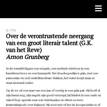
Skip
to
content
[p. 206]
Over de verontrustende neergang
van een groot literair talent (G.K.
van het Reve)
Arnon Grunberg
In de wastafel liggen een reisgids, een mobiele telefoon in een
kunstleren hoes en een haarspeld. Het douchegordijn is grijs, met een
patroontje en veel ondefinieerbare vlekken, het water loopt maar er
staat niemand onder.
Op de wc zit een man van een jaar of veertig in een grijs pak. Hij heeft al
zijn haren nog, zijn nagels zijn goed verzorgd, hij bladert in een oude en
vrijwel lege agenda waar wat visitekaartjes in zitten en twee
krantenknipsels over Fujimori. Hij weet niet of het de hoogteziekte is of