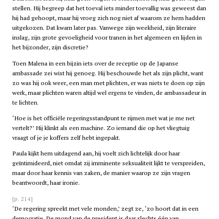
stellen. Hij begreep dat het toeval iets minder toevallig was geweest dan
hij had gehoopt, maar hij vroeg zich nog niet af waarom ze hem hadden
uitgekozen. Dat kwam later pas. Vanwege zijn weekheid, zijn literaire
inslag, zijn grote gevoeligheid voor tranen in het algemeen en lijden in
het bijzonder, zijn discretie?
Toen Malena in een bijzin iets over de receptie op de Japanse
ambassade zei wist hij genoeg. Hij beschouwde het als zijn plicht, want
zo was hij ook weer, een man met plichten, er was niets te doen op zijn
werk, maar plichten waren altijd wel ergens te vinden, de ambassadeur in
te lichten.
‘Hoe is het officiële regeringsstandpunt te rijmen met wat je me net
vertelt?’ Hij klinkt als een machine. Zo iemand die op het vliegtuig
vraagt of je je koffers zelf hebt ingepakt.
Paula kijkt hem uitdagend aan, hij voelt zich lichtelijk door haar
geïntimideerd, niet omdat zij imminente seksualiteit lijkt te verspreiden,
maar door haar kennis van zaken, de manier waarop ze zijn vragen
beantwoordt, haar ironie.
[p. 214]
‘De regering spreekt met vele monden,’ zegt ze, ‘zo hoort dat in een
democratie. De mond van de president is daar slechts één van.