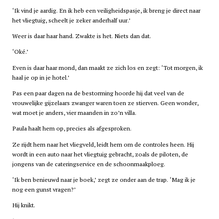
‘Ik vind je aardig. En ik heb een veiligheidspasje, ik breng je direct naar
het vliegtuig, scheelt je zeker anderhalf uur.’
Weer is daar haar hand. Zwakte is het. Niets dan dat.
‘Oké.’
Even is daar haar mond, dan maakt ze zich los en zegt: ‘Tot morgen, ik
haal je op in je hotel.’
Pas een paar dagen na de bestorming hoorde hij dat veel van de
vrouwelijke gijzelaars zwanger waren toen ze stierven. Geen wonder,
wat moet je anders, vier maanden in zo’n villa.
Paula haalt hem op, precies als afgesproken.
Ze rijdt hem naar het vliegveld, leidt hem om de controles heen. Hij
wordt in een auto naar het vliegtuig gebracht, zoals de piloten, de
jongens van de cateringservice en de schoonmaakploeg.
‘Ik ben benieuwd naar je boek,’ zegt ze onder aan de trap. ‘Mag ik je
nog een gunst vragen?’
Hij knikt.