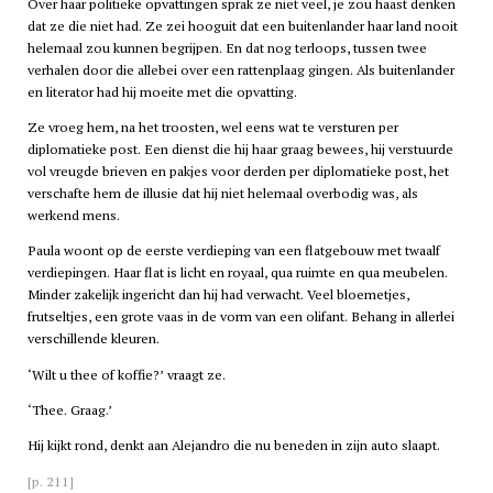
Over haar politieke opvattingen sprak ze niet veel, je zou haast denken
dat ze die niet had. Ze zei hooguit dat een buitenlander haar land nooit
helemaal zou kunnen begrijpen. En dat nog terloops, tussen twee
verhalen door die allebei over een rattenplaag gingen. Als buitenlander
en literator had hij moeite met die opvatting.
Ze vroeg hem, na het troosten, wel eens wat te versturen per
diplomatieke post. Een dienst die hij haar graag bewees, hij verstuurde
vol vreugde brieven en pakjes voor derden per diplomatieke post, het
verschafte hem de illusie dat hij niet helemaal overbodig was, als
werkend mens.
Paula woont op de eerste verdieping van een flatgebouw met twaalf
verdiepingen. Haar flat is licht en royaal, qua ruimte en qua meubelen.
Minder zakelijk ingericht dan hij had verwacht. Veel bloemetjes,
frutseltjes, een grote vaas in de vorm van een olifant. Behang in allerlei
verschillende kleuren.
‘Wilt u thee of koffie?’ vraagt ze.
‘Thee. Graag.’
Hij kijkt rond, denkt aan Alejandro die nu beneden in zijn auto slaapt.
[p. 211]