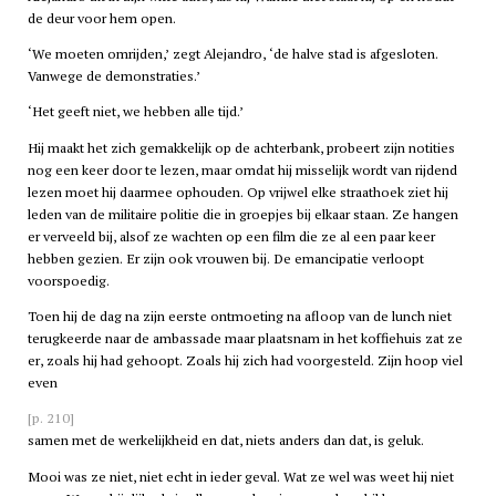
de deur voor hem open.
‘We moeten omrijden,’ zegt Alejandro, ‘de halve stad is afgesloten.
Vanwege de demonstraties.’
‘Het geeft niet, we hebben alle tijd.’
Hij maakt het zich gemakkelijk op de achterbank, probeert zijn notities
nog een keer door te lezen, maar omdat hij misselijk wordt van rijdend
lezen moet hij daarmee ophouden. Op vrijwel elke straathoek ziet hij
leden van de militaire politie die in groepjes bij elkaar staan. Ze hangen
er verveeld bij, alsof ze wachten op een film die ze al een paar keer
hebben gezien. Er zijn ook vrouwen bij. De emancipatie verloopt
voorspoedig.
Toen hij de dag na zijn eerste ontmoeting na afloop van de lunch niet
terugkeerde naar de ambassade maar plaatsnam in het koffiehuis zat ze
er, zoals hij had gehoopt. Zoals hij zich had voorgesteld. Zijn hoop viel
even
[p. 210]
samen met de werkelijkheid en dat, niets anders dan dat, is geluk.
Mooi was ze niet, niet echt in ieder geval. Wat ze wel was weet hij niet