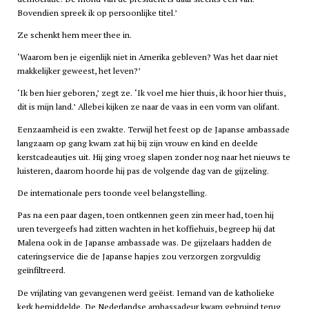
Bovendien spreek ik op persoonlijke titel.’
Ze schenkt hem meer thee in.
‘Waarom ben je eigenlijk niet in Amerika gebleven? Was het daar niet
makkelijker geweest, het leven?’
‘Ik ben hier geboren,’ zegt ze. ‘Ik voel me hier thuis, ik hoor hier thuis,
dit is mijn land.’ Allebei kijken ze naar de vaas in een vorm van olifant.
Eenzaamheid is een zwakte. Terwijl het feest op de Japanse ambassade
langzaam op gang kwam zat hij bij zijn vrouw en kind en deelde
kerstcadeautjes uit. Hij ging vroeg slapen zonder nog naar het nieuws te
luisteren, daarom hoorde hij pas de volgende dag van de gijzeling.
De internationale pers toonde veel belangstelling.
Pas na een paar dagen, toen ontkennen geen zin meer had, toen hij
uren tevergeefs had zitten wachten in het koffiehuis, begreep hij dat
Malena ook in de Japanse ambassade was. De gijzelaars hadden de
cateringservice die de Japanse hapjes zou verzorgen zorgvuldig
geïnfiltreerd.
De vrijlating van gevangenen werd geëist. Iemand van de katholieke
kerk bemiddelde. De Nederlandse ambassadeur kwam gebruind terug