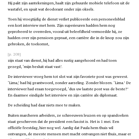
Hij pakt zijn aantekeningen, haalt zijn gehuurde mobiele telefoon uit de
wastafel, en spuit wat deodorant onder zijn oksels.
Toen hij vroegtijdig de dienst verliet publiceerde een personeelsblad
een kort interview met hem. Zijn superieuren hadden hem nog
geprobeerd te overreden, vooral uit beleefdheid vermoedde hij, ze
hadden over zijn pensioen gepraat, een carrière die in de knop zou zijn
gebroken, de toekomst,
[p. 208]
zijn staat van dienst, hij had alles rustig aangehoord en had toen
gezegd, ‘mijn besluit staat vast’.
De interviewer vroeg hem tot slot wat zijn favoriete post was geweest.
‘Lima,’ had hij geantwoord, zonder aarzeling. Zonder blozen. ‘Lima.’ De
interviewer had eraan toegevoegd, ‘dus uw laatste post was de beste?’
En daarmee eindigde het interview en zijn carrière als diplomaat.
De scheiding had daar niets mee te maken.
Buiten marcheren arbeiders, ze schreeuwen leuzen en op spandoeken
staat geschreven dat de president een fascist is. Het is 1 mei. Een
officiële feestdag, hier nog wel. Aardig dat Paula hem thuis wil
ontvangen, de meeste mensen met macht ontvangen niet thuis, maar er