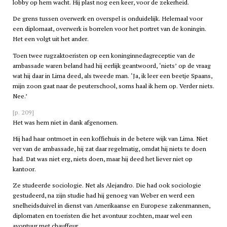
lobby op hem wacht. Hij plast nog een keer, voor de zekerheid.
De grens tussen overwerk en overspel is onduidelijk. Helemaal voor
een diplomaat, overwerk is borrelen voor het portret van de koningin.
Het een volgt uit het ander.
Toen twee rugzaktoeristen op een koninginnedagreceptie van de
ambassade waren beland had hij eerlijk geantwoord, ‘niets’ op de vraag
wat hij daar in Lima deed, als tweede man. ‘Ja, ik leer een beetje Spaans,
mijn zoon gaat naar de peuterschool, soms haal ik hem op. Verder niets.
Nee.’
[p. 209]
Het was hem niet in dank afgenomen.
Hij had haar ontmoet in een koffiehuis in de betere wijk van Lima. Niet
ver van de ambassade, hij zat daar regelmatig, omdat hij niets te doen
had. Dat was niet erg, niets doen, maar hij deed het liever niet op
kantoor.
Ze studeerde sociologie. Net als Alejandro. Die had ook sociologie
gestudeerd, na zijn studie had hij genoeg van Weber en werd een
snelheidsduivel in dienst van Amerikaanse en Europese zakenmannen,
diplomaten en toeristen die het avontuur zochten, maar wel een
avontuur met chauffeur.