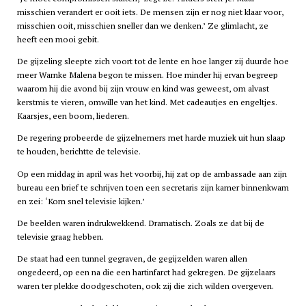
misschien verandert er ooit iets. De mensen zijn er nog niet klaar voor,
misschien ooit, misschien sneller dan we denken.’ Ze glimlacht, ze
heeft een mooi gebit.
De gijzeling sleepte zich voort tot de lente en hoe langer zij duurde hoe
meer Warnke Malena begon te missen. Hoe minder hij ervan begreep
waarom hij die avond bij zijn vrouw en kind was geweest, om alvast
kerstmis te vieren, omwille van het kind. Met cadeautjes en engeltjes.
Kaarsjes, een boom, liederen.
De regering probeerde de gijzelnemers met harde muziek uit hun slaap
te houden, berichtte de televisie.
Op een middag in april was het voorbij, hij zat op de ambassade aan zijn
bureau een brief te schrijven toen een secretaris zijn kamer binnenkwam
en zei: ‘Kom snel televisie kijken.’
De beelden waren indrukwekkend. Dramatisch. Zoals ze dat bij de
televisie graag hebben.
De staat had een tunnel gegraven, de gegijzelden waren allen
ongedeerd, op een na die een hartinfarct had gekregen. De gijzelaars
waren ter plekke doodgeschoten, ook zij die zich wilden overgeven.