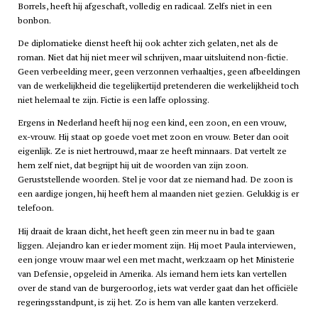
Borrels, heeft hij afgeschaft, volledig en radicaal. Zelfs niet in een
bonbon.
De diplomatieke dienst heeft hij ook achter zich gelaten, net als de
roman. Niet dat hij niet meer wil schrijven, maar uitsluitend non-fictie.
Geen verbeelding meer, geen verzonnen verhaaltjes, geen afbeeldingen
van de werkelijkheid die tegelijkertijd pretenderen die werkelijkheid toch
niet helemaal te zijn. Fictie is een laffe oplossing.
Ergens in Nederland heeft hij nog een kind, een zoon, en een vrouw,
ex-vrouw. Hij staat op goede voet met zoon en vrouw. Beter dan ooit
eigenlijk. Ze is niet hertrouwd, maar ze heeft minnaars. Dat vertelt ze
hem zelf niet, dat begrijpt hij uit de woorden van zijn zoon.
Geruststellende woorden. Stel je voor dat ze niemand had. De zoon is
een aardige jongen, hij heeft hem al maanden niet gezien. Gelukkig is er
telefoon.
Hij draait de kraan dicht, het heeft geen zin meer nu in bad te gaan
liggen. Alejandro kan er ieder moment zijn. Hij moet Paula interviewen,
een jonge vrouw maar wel een met macht, werkzaam op het Ministerie
van Defensie, opgeleid in Amerika. Als iemand hem iets kan vertellen
over de stand van de burgeroorlog, iets wat verder gaat dan het officiële
regeringsstandpunt, is zij het. Zo is hem van alle kanten verzekerd.