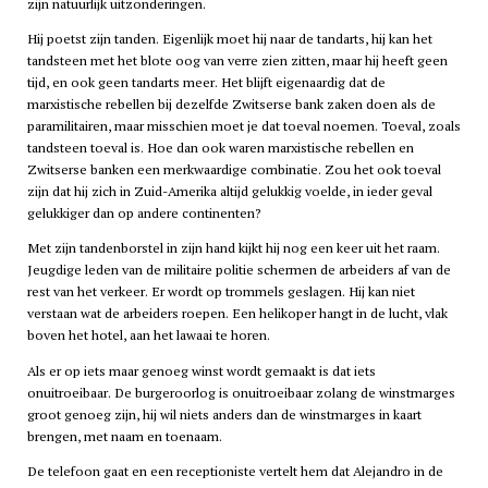
zijn natuurlijk uitzonderingen.
Hij poetst zijn tanden. Eigenlijk moet hij naar de tandarts, hij kan het
tandsteen met het blote oog van verre zien zitten, maar hij heeft geen
tijd, en ook geen tandarts meer. Het blijft eigenaardig dat de
marxistische rebellen bij dezelfde Zwitserse bank zaken doen als de
paramilitairen, maar misschien moet je dat toeval noemen. Toeval, zoals
tandsteen toeval is. Hoe dan ook waren marxistische rebellen en
Zwitserse banken een merkwaardige combinatie. Zou het ook toeval
zijn dat hij zich in Zuid-Amerika altijd gelukkig voelde, in ieder geval
gelukkiger dan op andere continenten?
Met zijn tandenborstel in zijn hand kijkt hij nog een keer uit het raam.
Jeugdige leden van de militaire politie schermen de arbeiders af van de
rest van het verkeer. Er wordt op trommels geslagen. Hij kan niet
verstaan wat de arbeiders roepen. Een helikoper hangt in de lucht, vlak
boven het hotel, aan het lawaai te horen.
Als er op iets maar genoeg winst wordt gemaakt is dat iets
onuitroeibaar. De burgeroorlog is onuitroeibaar zolang de winstmarges
groot genoeg zijn, hij wil niets anders dan de winstmarges in kaart
brengen, met naam en toenaam.
De telefoon gaat en een receptioniste vertelt hem dat Alejandro in de