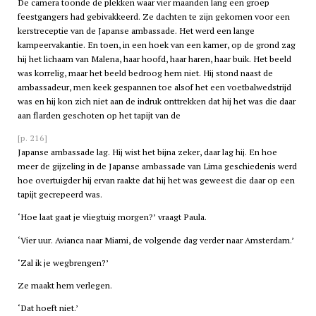
De camera toonde de plekken waar vier maanden lang een groep
feestgangers had gebivakkeerd. Ze dachten te zijn gekomen voor een
kerstreceptie van de Japanse ambassade. Het werd een lange
kampeervakantie. En toen, in een hoek van een kamer, op de grond zag
hij het lichaam van Malena, haar hoofd, haar haren, haar buik. Het beeld
was korrelig, maar het beeld bedroog hem niet. Hij stond naast de
ambassadeur, men keek gespannen toe alsof het een voetbalwedstrijd
was en hij kon zich niet aan de indruk onttrekken dat hij het was die daar
aan flarden geschoten op het tapijt van de
[p. 216]
Japanse ambassade lag. Hij wist het bijna zeker, daar lag hij. En hoe
meer de gijzeling in de Japanse ambassade van Lima geschiedenis werd
hoe overtuigder hij ervan raakte dat hij het was geweest die daar op een
tapijt gecrepeerd was.
‘Hoe laat gaat je vliegtuig morgen?’ vraagt Paula.
‘Vier uur. Avianca naar Miami, de volgende dag verder naar
Amsterdam
.’
‘Zal ik je wegbrengen?’
Ze maakt hem verlegen.
‘Dat hoeft niet.’