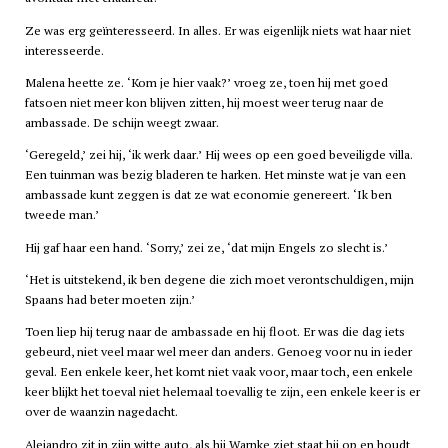
Ze was erg geïnteresseerd. In alles. Er was eigenlijk niets wat haar niet
interesseerde.
Malena heette ze. ‘Kom je hier vaak?’ vroeg ze, toen hij met goed
fatsoen niet meer kon blijven zitten, hij moest weer terug naar de
ambassade. De schijn weegt zwaar.
‘Geregeld,’ zei hij, ‘ik werk daar.’ Hij wees op een goed beveiligde villa.
Een tuinman was bezig bladeren te harken. Het minste wat je van een
ambassade kunt zeggen is dat ze wat economie genereert. ‘Ik ben
tweede man.’
Hij gaf haar een hand. ‘Sorry,’ zei ze, ‘dat mijn Engels zo slecht is.’
‘Het is uitstekend, ik ben degene die zich moet verontschuldigen, mijn
Spaans had beter moeten zijn.’
Toen liep hij terug naar de ambassade en hij floot. Er was die dag iets
gebeurd, niet veel maar wel meer dan anders. Genoeg voor nu in ieder
geval. Een enkele keer, het komt niet vaak voor, maar toch, een enkele
keer blijkt het toeval niet helemaal toevallig te zijn, een enkele keer is er
over de waanzin nagedacht.
Alejandro zit in zijn witte auto, als hij Warnke ziet staat hij op en houdt