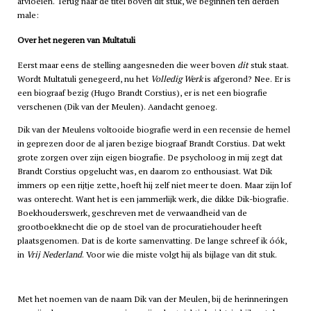
afvloeien. Terug naar de titel boven dit stuk, we beginnen ten derden
male:
Over het negeren van Multatuli
Eerst maar eens de stelling aangesneden die weer boven
dit
stuk staat.
Wordt Multatuli genegeerd, nu het
Volledig Werk
is afgerond? Nee. Er is
een biograaf bezig (Hugo Brandt Corstius), er is net een biografie
verschenen (Dik van der Meulen). Aandacht genoeg.
Dik van der Meulens voltooide biografie werd in een recensie de hemel
in geprezen door de al jaren bezige biograaf Brandt Corstius. Dat wekt
grote zorgen over zijn eigen biografie. De psycholoog in mij zegt dat
Brandt Corstius opgelucht was, en daarom zo enthousiast. Wat Dik
immers op een rijtje zette, hoeft hij zelf niet meer te doen. Maar zijn lof
was onterecht. Want het is een jammerlijk werk, die dikke Dik-biografie.
Boekhouderswerk, geschreven met de verwaandheid van de
grootboekknecht die op de stoel van de procuratiehouder heeft
plaatsgenomen. Dat is de korte samenvatting. De lange schreef ik óók,
in
Vrij Nederland
. Voor wie die miste volgt hij als bijlage van dit stuk.
Met het noemen van de naam Dik van der Meulen, bij de herinneringen