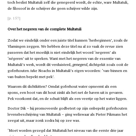
toch beslist Multatuli zelf die genegeerd wordt, de echte, ware Multatuli,
de filosoof in de schrijver die geen schrijver wilde zijn.
[p. 157]
Over het negeren van de complete Multatuli
Zodat we eindelijk onder een juiste titel kunnen ‘herbeginnen’, zoals de
Vlamingen zeggen. We hebben deze titel nu al zo vaak de revue zien
passeren dat het moeilijk is niet eindelijk het woord ‘negeren’ als
‘négeren’ uit te spreken. Want met het negeren van de essentie van
Multatuli’s werk, wordt dit verduisterd,
genegerd
, dichtgekit zoals ooit de
goferhouten Arke Noachs in Multatuli’s eigen woorden: ‘van-binnen en
van-buiten bepekt met pek’.
Waarom dit dichtkitten? Omdat goferhout water opneemt als een
spons, een boot van dit hout zinkt als het net de haven uit is gevaren.
Pek voorkomt dat, en de schuit blijft als een veertje op het water liggen.
Doctor Dik – hij promoveerde godbetert op zijn onbepekt goferhouten
levensbeschrijving van Multatuli – ging weliswaar als Pieter Pikmans het
zeegat uit, maar zonk zodra hij op zee was.
‘Moet worden gezegd dat Multatuli het niveau van die eerste drie jaar