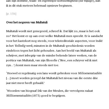
aan zijn domme, waan- en eigenwijze kortzichtigheid (zie bijlage), kan
ik in dit stuk meteen helemaal opnieuw beginnen.
[p. 156]
Over het negeren van Multatuli
Multatuli wordt niet genegeerd, schreef ik. Dat lijkt zo, maar is het ook
zo? Het komt er op aan over welke Multatuli men spreekt. Er is aandacht
voor het kastekort nog steeds, voor teksteditoriale aspecten, voor Indië
in het
Volledig werk
, minuten in de Multatuli-geschiedenis worden
eindeloos tegen het licht gehouden. Aan het beeld van Multatuli als
schrijver, met inbegrip van de minder bekende latere werken, van de
poëtica van Multatuli, van zijn filosofie (‘Nee, een schryver wil ik niet
zyn…’) komt men maar steeds niet toe.
‘Hoewel er regelmatig een lans wordt gebroken voor
Milioenenstudiën
[…] moet worden gezegd dat Multatuli het niveau van die eerste drie
jaar niet meer heeft gehaald.’
‘Woorden van biograaf Dik van der Meulen, die vervolgens nalaat
Millioenenstudiën
(1873) goed te begrijpen.