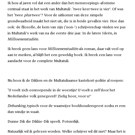
Ik hou al jaren vol dat een ander dan het mensroepings-aforisme
centraal staat in het werk van Multatuli: ‘twee keer twee is vier’. Of was
het ‘twee
plus
twee’? Voor de uitkomst van deze simpele
grondwaarheid maakt het niet uit, die is in beide gevallen vier. Hoe dan
ook: de filosofie, de kern van zijn (‘non-’) schrijverschap vinden we pas
in Multatuli’s werk van na die eerste drie jaar. In de latere Ideën, in
Millioenenstudiën
.
Ik breek geen lans voor
Millioenenstudiën
als roman, daar valt veel op
aan te merken, al blijft het een geweldig boek. Ik breek een lans voor
aandacht voor de complete Multatuli.
Nu hoor ik de Dikken en de Multatuliaanse kastekort-politie al roepen:
‘U voelt zich eenroepende in de woestijn! U voelt u
zelf
door het
Nederlandse volk genegeerd! Zielig hoor, voor u!’
Debunking
, typisch voor de waanwijze boekhoudersgeest zodra er een
dun windje in waait.
Dunne Dik die Dikkie-Dik speelt. Potsierlijk.
Natuurlijk wil ik gelezen worden. Welke schrijver wil dit niet? Maar het is