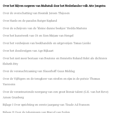
Over het blijven negeren van Multatuli door het Nederlandse volk Atte Jongstra
Over de overschatting van Hoornik Jeroen Thijssen
Over Hanlo en de paradox Rutger Kopland
Over de schrijvers van de ‘kleine dunne boekjes’ Hedda Martens
Over het kunstwerk van Ot en Sien Mirjam van Hengel
Over het verdwijnen van boekhandels en uitgeverijen Tomas Lieske
Over het doodzwijgen van Age Bijkaart
Over het niet meer bestaan van Boutens en Henriette Roland Holst als dichteres
Elsbeth Etty
Over de veronachtzaming van Slauerhoff Guus Middag
Over de Vijftigers en de terugkeer van strofen en rijm in de poëzie Thomas
Vaessens
Over de verontrustende neergang van een groot literair talent (G.K. van het Reve)
Arnon Grunberg
Bijlage I Over oprichting en eerste jaargang van Tirade Ad Fransen
Bijlage II Over de tekeningen van Marcel van Eeden