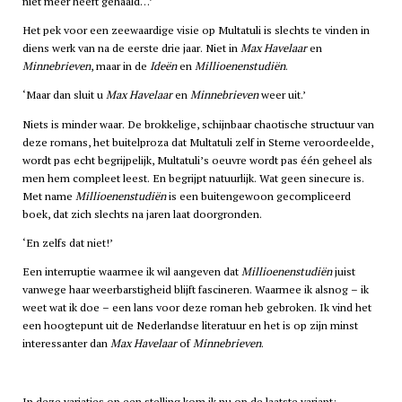
niet meer heeft gehaald…’
Het pek voor een zeewaardige visie op Multatuli is slechts te vinden in
diens werk van na de eerste drie jaar. Niet in
Max Havelaar
en
Minnebrieven
, maar in de
Ideën
en
Millioenenstudiën
.
‘Maar dan sluit u
Max Havelaar
en
Minnebrieven
weer uit.’
Niets is minder waar. De brokkelige, schijnbaar chaotische structuur van
deze romans, het buitelproza dat Multatuli zelf in Sterne veroordeelde,
wordt pas echt begrijpelijk, Multatuli’s oeuvre wordt pas één geheel als
men hem compleet leest. En begrijpt natuurlijk. Wat geen sinecure is.
Met name
Millioenenstudiën
is een buitengewoon gecompliceerd
boek, dat zich slechts na jaren laat doorgronden.
‘En zelfs dat niet!’
Een interruptie waarmee ik wil aangeven dat
Millioenenstudiën
juist
vanwege haar weerbarstigheid blijft fascineren. Waarmee ik alsnog – ik
weet wat ik doe – een lans voor deze roman heb gebroken. Ik vind het
een hoogtepunt uit de Nederlandse literatuur en het is op zijn minst
interessanter dan
Max Havelaar
of
Minnebrieven
.
In deze variaties op een stelling kom ik nu op de laatste variant: