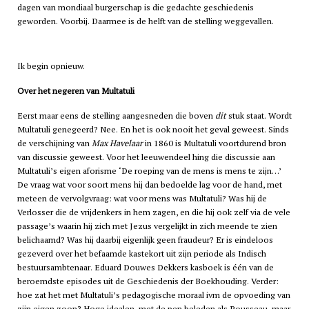
dagen van mondiaal burgerschap is die gedachte geschiedenis
geworden. Voorbij. Daarmee is de helft van de stelling weggevallen.
Ik begin opnieuw.
Over het negeren van Multatuli
Eerst maar eens de stelling aangesneden die boven
dit
stuk staat. Wordt
Multatuli genegeerd? Nee. En het is ook nooit het geval geweest. Sinds
de verschijning van
Max Havelaar
in 1860 is Multatuli voortdurend bron
van discussie geweest. Voor het leeuwendeel hing die discussie aan
Multatuli’s eigen aforisme ‘De roeping van de mens is mens te zijn…’
De vraag wat voor soort mens hij dan bedoelde lag voor de hand, met
meteen de vervolgvraag: wat voor mens was Multatuli? Was hij de
Verlosser die de vrijdenkers in hem zagen, en die hij ook zelf via de vele
passage’s waarin hij zich met Jezus vergelijkt in zich meende te zien
belichaamd? Was hij daarbij eigenlijk geen fraudeur? Er is eindeloos
gezeverd over het befaamde kastekort uit zijn periode als Indisch
bestuursambtenaar. Eduard Douwes Dekkers kasboek is één van de
beroemdste episodes uit de Geschiedenis der Boekhouding. Verder:
hoe zat het met Multatuli’s pedagogische moraal ivm de opvoeding van
zijn eigen zoon? Hoge idealen, met de pen beleden als Rousseau, maar