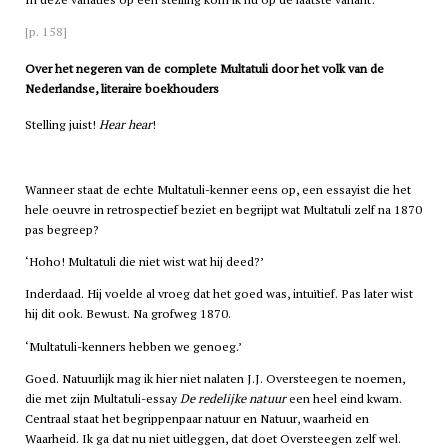
[p. 158]
Over het negeren van de complete Multatuli door het volk van de
Nederlandse, literaire boekhouders
Stelling juist!
Hear hear
!
Wanneer staat de echte Multatuli-kenner eens op, een essayist die het
hele oeuvre in retrospectief beziet en begrijpt wat Multatuli zelf na 1870
pas begreep?
‘Hoho! Multatuli die niet wist wat hij deed?’
Inderdaad. Hij voelde al vroeg dat het goed was, intuïtief. Pas later wist
hij dit ook. Bewust. Na grofweg 1870.
‘Multatuli-kenners hebben we genoeg.’
Goed. Natuurlijk mag ik hier niet nalaten J.J. Oversteegen te noemen,
die met zijn Multatuli-essay
De redelijke natuur
een heel eind kwam.
Centraal staat het begrippenpaar natuur en Natuur, waarheid en
Waarheid. Ik ga dat nu niet uitleggen, dat doet Oversteegen zelf wel.