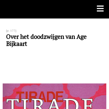
Skip
to
content
[p. 177]
Over het doodzwijgen van Age
Bijkaart