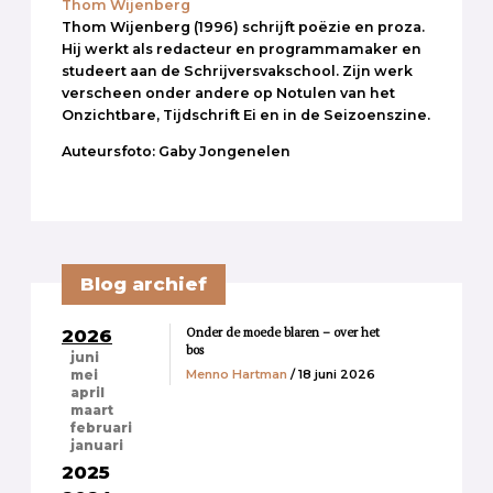
Thom Wijenberg
Thom Wijenberg (1996) schrijft poëzie en proza.
Hij werkt als redacteur en programmamaker en
studeert aan de Schrijversvakschool. Zijn werk
verscheen onder andere op Notulen van het
Onzichtbare, Tijdschrift Ei en in de Seizoenszine.
Auteursfoto: Gaby Jongenelen
Blog archief
Onder de moede blaren – over het
2026
bos
juni
Menno Hartman
/ 18 juni 2026
mei
april
maart
februari
januari
2025