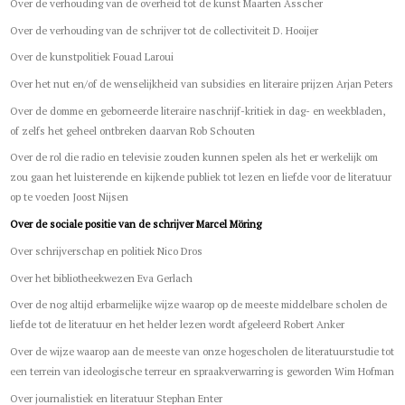
Over de verhouding van de overheid tot de kunst Maarten Asscher
Over de verhouding van de schrijver tot de collectiviteit D. Hooijer
Over de kunstpolitiek Fouad Laroui
Over het nut en/of de wenselijkheid van subsidies en literaire prijzen Arjan Peters
Over de domme en geborneerde literaire naschrijf-kritiek in dag- en weekbladen,
of zelfs het geheel ontbreken daarvan Rob Schouten
Over de rol die radio en televisie zouden kunnen spelen als het er werkelijk om
zou gaan het luisterende en kijkende publiek tot lezen en liefde voor de literatuur
op te voeden Joost Nijsen
Over de sociale positie van de schrijver Marcel Möring
Over schrijverschap en politiek Nico Dros
Over het bibliotheekwezen Eva Gerlach
Over de nog altijd erbarmelijke wijze waarop op de meeste middelbare scholen de
liefde tot de literatuur en het helder lezen wordt afgeleerd Robert Anker
Over de wijze waarop aan de meeste van onze hogescholen de literatuurstudie tot
een terrein van ideologische terreur en spraakverwarring is geworden Wim Hofman
Over journalistiek en literatuur Stephan Enter