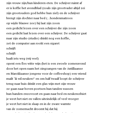
zijn vrouw zijn/hun kinderen eten. De schrijver ruimt af
er is koffie het avondblad (zoals zijn grootvader altijd zei
zijn grootouders god hebbe hun ziel) en de schrijver
brengt zijn dochter naar bed (…hondenmatroos
op wijde blauwe zee) hij laat zijn zoon
een gedicht lezen over een schrijver die zijn zoon
een gedicht laat lezen over een schrijver. De schrijver gaat
naar zijn studio (studio) drinkt nog een koffie,
zet de computer aan rookt een sigaret
schrijft
schrijft
haalt iets weg (vrij veel)
opent een fles witte wijn (het is een zwoele zomeravond
door het open raam het zingzangen van de Antilliaanse
en Marokkaanse jongens voor de coffeeshop) een vriend
mailt ‘
ik wil neuken
!’ en om half twaalf loopt de schrijver
terug naar huis drinkt een glas wijn met zijn vrouw
ze gaan naar boven poetsen hun tanden wassen
hun handen enzovoort en gaan naar bed en neukenofniet
je weet het niet en vallen uiteindelijk of veel vroeger
je weet het niet in slaap en in de zware warmte
van de zomernacht droomt hij dat hij