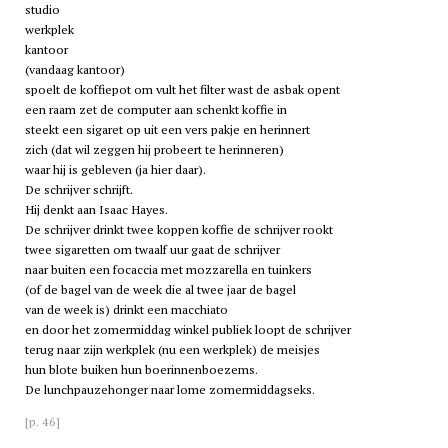
studio
werkplek
kantoor
(vandaag kantoor)
spoelt de koffiepot om vult het filter wast de asbak opent
een raam zet de computer aan schenkt koffie in
steekt een sigaret op uit een vers pakje en herinnert
zich (dat wil zeggen hij probeert te herinneren)
waar hij is gebleven (ja hier daar).
De schrijver schrijft.
Hij denkt aan Isaac Hayes.
De schrijver drinkt twee koppen koffie de schrijver rookt
twee sigaretten om twaalf uur gaat de schrijver
naar buiten een focaccia met mozzarella en tuinkers
(of de bagel van de week die al twee jaar de bagel
van de week is) drinkt een macchiato
en door het zomermiddag winkel publiek loopt de schrijver
terug naar zijn werkplek (nu een werkplek) de meisjes
hun blote buiken hun boerinnenboezems.
De lunchpauzehonger naar lome zomermiddagseks.
[p. 46]