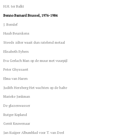
H.H. ter Balkt
Benno Barnard Brussel, 1976-1984
J. Bernlef
Huub Beurskens
Steeds zilter waait dun ratelend metaal
Elisabeth Eybers
Eva Gerlach Man op de muur met vuurpijl
Peter Ghyssaert
Elma van Haren
Judith Herzberg Het wachten op de halte
Marieke Jonkman
De glazenwasser
Rutger Kopland
Gerrit Kouwenaar
Jan Kuijper Albumblad voor T. van Deel