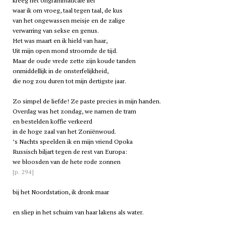
kreeg het ongrammaticale lief
waar ik om vroeg, taal tegen taal, de kus
van het ongewassen meisje en de zalige
verwarring van sekse en genus.
Het was maart en ik hield van haar,
Uit mijn open mond stroomde de tijd.
Maar de oude vrede zette zijn koude tanden
onmiddellijk in de onsterfelijkheid,
die nog zou duren tot mijn dertigste jaar.
Zo simpel de liefde! Ze paste precies in mijn handen.
Overdag was het zondag, we namen de tram
en bestelden koffie verkeerd
in de hoge zaal van het Zoniënwoud.
’s Nachts speelden ik en mijn vriend Opoka
Russisch biljart tegen de rest van Europa:
we bloosden van de hete rode zonnen
[p. 294]
bij het Noordstation, ik dronk maar
en sliep in het schuim van haar lakens als water.