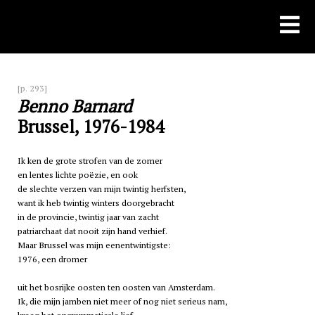
Skip
to
content
[p. 293]
Benno Barnard
Brussel, 1976-1984
Ik ken de grote strofen van de zomer
en lentes lichte poëzie, en ook
de slechte verzen van mijn twintig herfsten,
want ik heb twintig winters doorgebracht
in de provincie, twintig jaar van zacht
patriarchaat dat nooit zijn hand verhief.
Maar Brussel was mijn eenentwintigste:
1976, een dromer
uit het bosrijke oosten ten oosten van Amsterdam.
Ik, die mijn jamben niet meer of nog niet serieus nam,