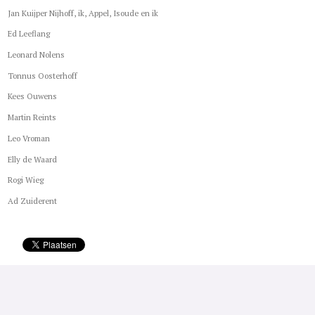
Jan Kuijper Nijhoff, ik, Appel, Isoude en ik
Ed Leeflang
Leonard Nolens
Tonnus Oosterhoff
Kees Ouwens
Martin Reints
Leo Vroman
Elly de Waard
Rogi Wieg
Ad Zuiderent