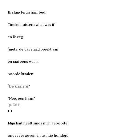
Ik sluip terug naar bed.
Tineke fluistert: what was it’
en ik zeg:
‘niets, de dageraad breekt aan
en raai eens wat ik
hoorde kraaien’
‘De kraaien?’
‘Nee, een haan.’
[p. 364]
III
Mijn hart heeft sinds mijn geboorte
ongeveer zeven en twintig honderd