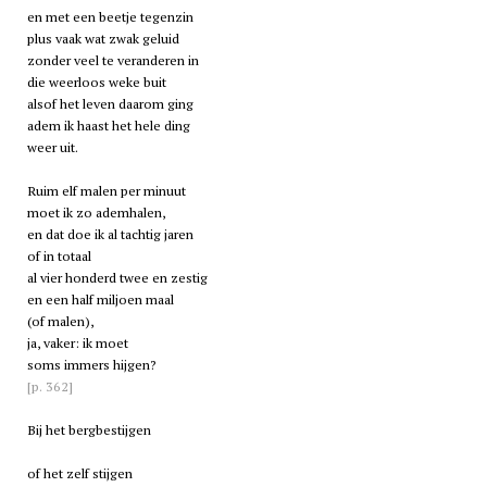
en met een beetje tegenzin
plus vaak wat zwak geluid
zonder veel te veranderen in
die weerloos weke buit
alsof het leven daarom ging
adem ik haast het hele ding
weer uit.
Ruim elf malen per minuut
moet ik zo ademhalen,
en dat doe ik al tachtig jaren
of in totaal
al vier honderd twee en zestig
en een half miljoen maal
(of malen),
ja, vaker: ik moet
soms immers hijgen?
[p. 362]
Bij het bergbestijgen
of het zelf stijgen