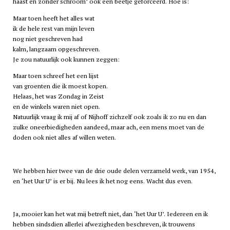
haast en zonder schroom’ ook een beetje geforceerd. Hoe is:
Maar toen heeft het alles wat
ik de hele rest van mijn leven
nog niet geschreven had
kalm, langzaam opgeschreven.
Je zou natuurlijk ook kunnen zeggen:
Maar toen schreef het een lijst
van groenten die ik moest kopen.
Helaas, het was Zondag in Zeist
en de winkels waren niet open.
Natuurlijk vraag ik mij af of Nijhoff zichzelf ook zoals ik zo nu en dan
zulke oneerbiedigheden aandeed, maar ach, een mens moet van de
doden ook niet alles af willen weten.
We hebben hier twee van de drie oude delen verzameld werk, van 1954,
en ‘het Uur U’ is er bij. Nu lees ik het nog eens. Wacht dus even.
Ja, mooier kan het wat mij betreft niet, dan ‘het Uur U’. Iedereen en ik
hebben sindsdien allerlei afwezigheden beschreven, ik trouwens