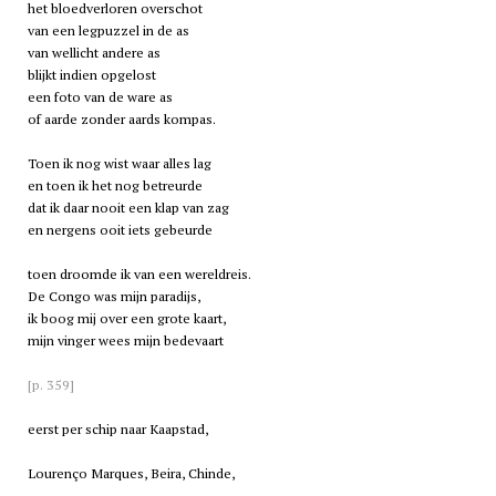
het bloedverloren overschot
van een legpuzzel in de as
van wellicht andere as
blijkt indien opgelost
een foto van de ware as
of aarde zonder aards kompas.
Toen ik nog wist waar alles lag
en toen ik het nog betreurde
dat ik daar nooit een klap van zag
en nergens ooit iets gebeurde
toen droomde ik van een wereldreis.
De Congo was mijn paradijs,
ik boog mij over een grote kaart,
mijn vinger wees mijn bedevaart
[p. 359]
eerst per schip naar Kaapstad,
Lourenço Marques, Beira, Chinde,