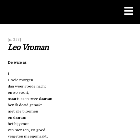
Skip
to
content
[p. 358]
Leo Vroman
De ware as
I
Goeie morgen
dan weer goede nacht
en zo voort,
maar tussen twee daarvan
ben ik dood geraakt
met alle bloemen
en daarvan
het bijgenot
van mensen, zo goed
vergeten meegemaakt,