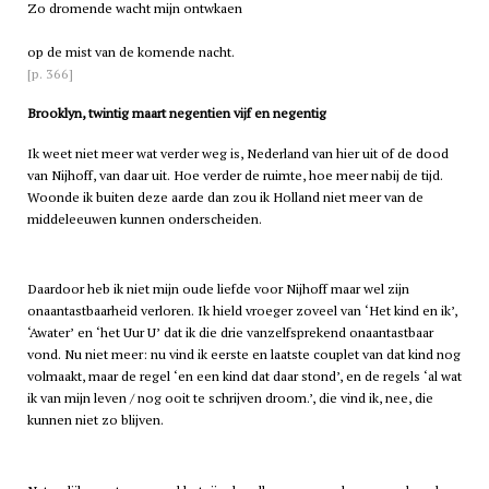
Zo dromende wacht mijn ontwkaen
op de mist van de komende nacht.
[p. 366]
Brooklyn, twintig maart negentien vijf en negentig
Ik weet niet meer wat verder weg is, Nederland van hier uit of de dood
van Nijhoff, van daar uit. Hoe verder de ruimte, hoe meer nabij de tijd.
Woonde ik buiten deze aarde dan zou ik Holland niet meer van de
middeleeuwen kunnen onderscheiden.
Daardoor heb ik niet mijn oude liefde voor Nijhoff maar wel zijn
onaantastbaarheid verloren. Ik hield vroeger zoveel van ‘Het kind en ik’,
‘Awater’ en ‘het Uur U’ dat ik die drie vanzelfsprekend onaantastbaar
vond. Nu niet meer: nu vind ik eerste en laatste couplet van dat kind nog
volmaakt, maar de regel ‘en een kind dat daar stond’, en de regels ‘al wat
ik van mijn leven / nog ooit te schrijven droom.’, die vind ik, nee, die
kunnen niet zo blijven.