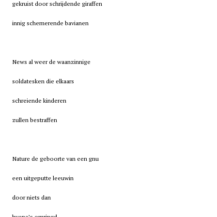
gekruist door schrijdende giraffen
innig schemerende bavianen
News al weer de waanzinnige
soldatesken die elkaars
schreiende kinderen
zullen bestraffen
Nature de geboorte van een gnu
een uitgeputte leeuwin
door niets dan
hyena’s omringd