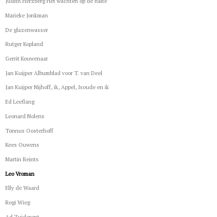
Judith Herzberg Het wachten op de halte
Marieke Jonkman
De glazenwasser
Rutger Kopland
Gerrit Kouwenaar
Jan Kuijper Albumblad voor T. van Deel
Jan Kuijper Nijhoff, ik, Appel, Isoude en ik
Ed Leeflang
Leonard Nolens
Tonnus Oosterhoff
Kees Ouwens
Martin Reints
Leo Vroman
Elly de Waard
Rogi Wieg
Ad Zuiderent