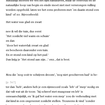
Natuurlijk moeten we wel het rijm handhaven, maar de eenvoud en de
natuurlijke loop van begin en einde moet niet met verwrongen vulling
worden opgebold. laten we het eens proberen met ‘en daarin stond een
kind’ of zo. Bijvoorbeeld:
Het water was glad en zwart
nee ik wil die tuin, dus eerst
‘Het zonlicht viel warm en schuin’
en dan
‘door het watervlak zwart en glad
en bescheen daaronder een tuin.
En er stond een kind op het pad.’
Dan krijg je ‘Het stond aan zijn…’ enz., dat is best.
Nou die ‘nog ooit te schrijven droom’, ‘nog niet geschreven had’ is be-
[p. 367]
ter dan ‘heb’, anders heb je een rijmwoord zoals ‘leb’ of ‘mep’ nodig en
dat valt wat uit de toon: ‘hij schreef met maagzuur en leb’ is
onwaarschijnlijk, en ‘ik gaf het water een mep’ zou de verhouding met
dat kind in een ongewenst zonlicht stellen. Trouwens ik vind ‘zonder