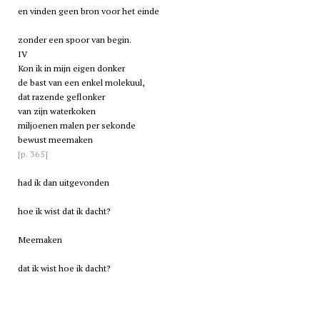
en vinden geen bron voor het einde
zonder een spoor van begin.
IV
Kon ik in mijn eigen donker
de bast van een enkel molekuul,
dat razende geflonker
van zijn waterkoken
miljoenen malen per sekonde
bewust meemaken
[p. 365]
had ik dan uitgevonden
hoe ik wist dat ik dacht?
Meemaken
dat ik wist hoe ik dacht?