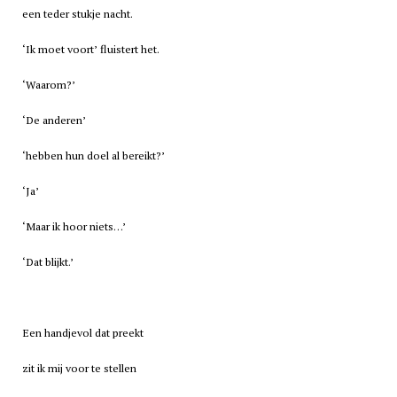
een teder stukje nacht.
‘Ik moet voort’ fluistert het.
‘Waarom?’
‘De anderen’
‘hebben hun doel al bereikt?’
‘Ja’
‘Maar ik hoor niets…’
‘Dat blijkt.’
Een handjevol dat preekt
zit ik mij voor te stellen