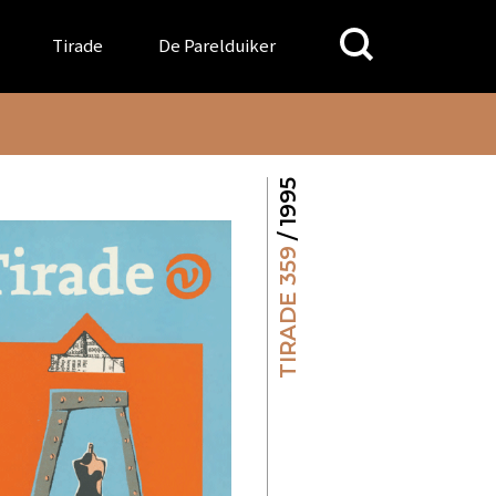
Search
Tirade
De Parelduiker
for:
/ 1995
TIRADE 359