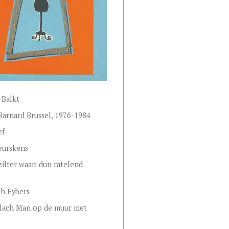
 Balkt
arnard Brussel, 1976-1984
ef
eurskens
zilter waait dun ratelend
th Eybers
lach Man op de muur met