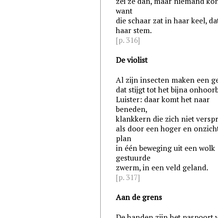
zei ze dan, maar niemand kon
want
die schaar zat in haar keel, da
haar stem.
[p. 316]
De violist
Al zijn insecten maken een g
dat stijgt tot het bijna onhoorb
Luister: daar komt het naar
beneden,
klankkern die zich niet verspr
als door een hoger en onzich
plan
in één beweging uit een wolk
gestuurde
zwerm, in een veld geland.
[p. 317]
Aan de grens
De handen zijn het paspoort 