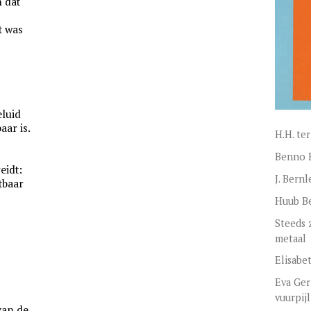
 dat
t was
eluid
aar is.
H.H. ter
Benno B
eidt:
J. Bernl
tbaar
Huub B
Steeds 
metaal
Elisabe
Eva Ger
vuurpijl
van de