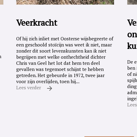
Veerkracht
Ve
on
Of hij zich inliet met Oosterse wijsbegeerte of
ku
een geschoold stoïcijn was weet ik niet, maar
zonder dit soort levenskunsten kan ik niet
n
begrijpen met welke onthechtheid dichter
De e
Chris van Geel het lot dat hem ten deel
ben 
gevallen was tegemoet schijnt te hebben
of n
getreden. Het gebeurde in 1972, twee jaar
spij
voor zijn overlijden, toen hij...
ding
Lees verder
admi
inge
Lees