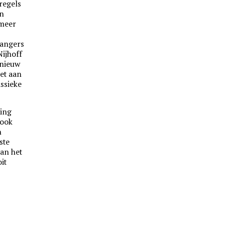
regels
en
 meer
gangers
Nijhoff
pnieuw
iet aan
ssieke
zing
 ook
n
ste
van het
oit