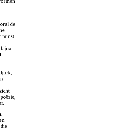
 vormen
ooral de
eme
t minst
 bijna
t
e
ljurk,
en
zicht
 poëzie,
r.
m.
ten
 die