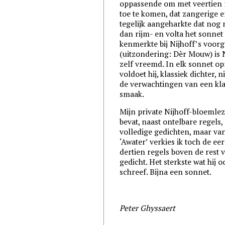
oppassende om met veertien 
toe te komen, dat zangerige 
tegelijk aangeharkte dat nog
dan rijm- en volta het sonnet
kenmerkte bij Nijhoff’s voor
(uitzondering: Dèr Mouw) is 
zelf vreemd. In elk sonnet o
voldoet hij, klassiek dichter, n
de verwachtingen van een kla
smaak.
Mijn private Nijhoff-bloemle
bevat, naast ontelbare regels,
volledige gedichten, maar va
‘Awater’ verkies ik toch de eer
dertien regels boven de rest 
gedicht. Het sterkste wat hij o
schreef. Bijna een sonnet.
Peter Ghyssaert