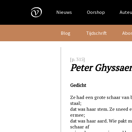
Skip
to
Nieuws
Oorshop
Auteu
content
Blog
Tijdschrift
Abo
[p. 315]
Peter Ghyssaer
Gedicht
Ze had een grote schaar van 
staal;
dat was haar stem. Ze sneed e
ermee;
dat was haar aard. Wie pakt m
schaar af