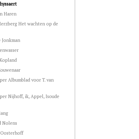
hyssaert
an Haren
Herzberg Het wachten op de
e Jonkman
zenwasser
 Kopland
Kouwenaar
jper Albumblad voor T. van
per Nijhoff, ik, Appel, Isoude
lang
d Nolens
 Oosterhoff