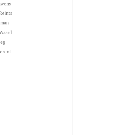
uwens
Reints
oman
 Waard
ieg
derent