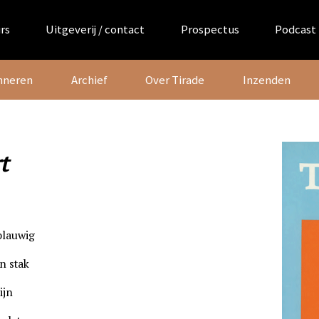
rs
Uitgeverij / contact
Prospectus
Podcast
nneren
Archief
Over Tirade
Inzenden
t
blauwig
n stak
ijn