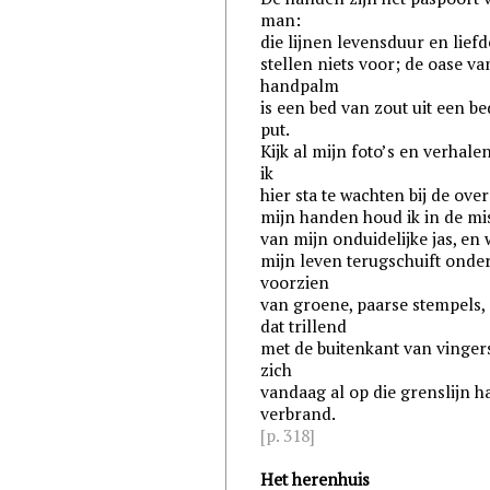
man:
die lijnen levensduur en liefd
stellen niets voor; de oase va
handpalm
is een bed van zout uit een b
put.
Kijk al mijn foto’s en verhale
ik
hier sta te wachten bij de ove
mijn handen houd ik in de mi
van mijn onduidelijke jas, en 
mijn leven terugschuift onder
voorzien
van groene, paarse stempels,
dat trillend
met de buitenkant van vingers,
zich
vandaag al op die grenslijn h
verbrand.
[p. 318]
Het herenhuis