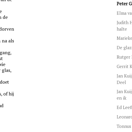
Peter G
e
Elma v
n de
Judith 
edorven
halte
Mariek
n na als
De gla
rgang,
Rutger
st
wie
Gerrit 
 glas,
Jan Kui
 doet
Deel
Jan Kuij
 of hij
en ik
ad
Ed Leef
Leonar
Tonnus