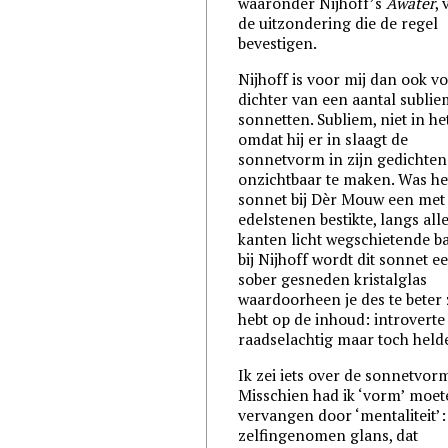
waaronder Nijhoff’s
Awater
,
de uitzondering die de regel
bevestigen.
Nijhoff is voor mij dan ook v
dichter van een aantal subli
sonnetten. Subliem, niet in he
omdat hij er in slaagt de
sonnetvorm in zijn gedichten
onzichtbaar te maken. Was he
sonnet bij Dèr Mouw een met
edelstenen bestikte, langs all
kanten licht wegschietende ba
bij Nijhoff wordt dit sonnet e
sober gesneden kristalglas
waardoorheen je des te beter 
hebt op de inhoud: introverte
raadselachtig maar toch helde
Ik zei iets over de sonnetvor
Misschien had ik ‘vorm’ moe
vervangen door ‘mentaliteit’:
zelfingenomen glans, dat