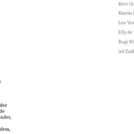
Kees O
Martin 
Leo Vr
Elly de
Rogi W
Ad Zui
s
s
ndse
 de
onder,
adem,