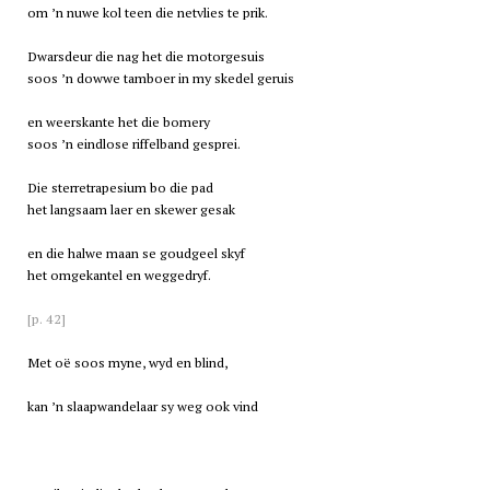
om ’n nuwe kol teen die netvlies te prik.
Dwarsdeur die nag het die motorgesuis
soos ’n dowwe tamboer in my skedel geruis
en weerskante het die bomery
soos ’n eindlose riffelband gesprei.
Die sterretrapesium bo die pad
het langsaam laer en skewer gesak
en die halwe maan se goudgeel skyf
het omgekantel en weggedryf.
[p. 42]
Met oë soos myne, wyd en blind,
kan ’n slaapwandelaar sy weg ook vind