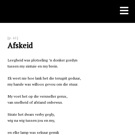
Skip
to
content
[p. 41]
Afskeid
Leegheid was plotseling ’n donker gordyn
tussen my sintuie en my brein.
Ek weet nie hoe lank het die terugrit geduur,
my hande was willoos gevou om die stuur.
My voet het op die versneller gerus,
van snelheid of afstand onbewus.
Strate het dwars verby gegly,
wig na wig tussen jou en my,
en elke lamp was sekuur gemik