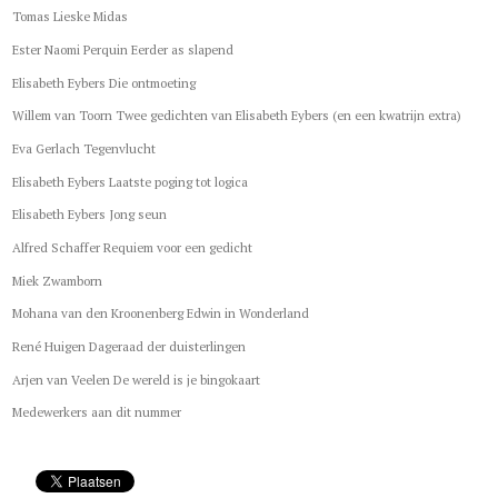
Tomas Lieske Midas
Ester Naomi Perquin Eerder as slapend
Elisabeth Eybers Die ontmoeting
Willem van Toorn Twee gedichten van Elisabeth Eybers (en een kwatrijn extra)
Eva Gerlach Tegenvlucht
Elisabeth Eybers Laatste poging tot logica
Elisabeth Eybers Jong seun
Alfred Schaffer Requiem voor een gedicht
Miek Zwamborn
Mohana van den Kroonenberg Edwin in Wonderland
René Huigen Dageraad der duisterlingen
Arjen van Veelen De wereld is je bingokaart
Medewerkers aan dit nummer