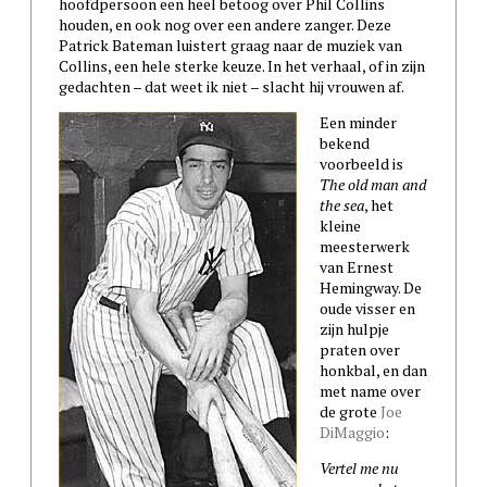
hoofdpersoon een heel betoog over Phil Collins
houden, en ook nog over een andere zanger. Deze
Patrick Bateman luistert graag naar de muziek van
Collins, een hele sterke keuze. In het verhaal, of in zijn
gedachten – dat weet ik niet – slacht hij vrouwen af.
Een minder
bekend
voorbeeld is
The old man and
the sea
, het
kleine
meesterwerk
van Ernest
Hemingway. De
oude visser en
zijn hulpje
praten over
honkbal, en dan
met name over
de grote
Joe
DiMaggio
:
Vertel me nu