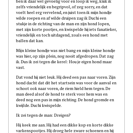
ben ik daar wel gevoelig voor en loop ik weg, knik ik
zelfs vriendelijk en begripvol, of zeg sorry, en dat
voelt heel erg vervelend, en juist toen ik mijn hondje
wilde roepen en af wilde druipen zag ik Duchi een
stukje in de richting van de man en zijn hond lopen,
met zijn korte pootjes, en kwispelde hij iets fanatieker,
vriendelijk en toch uitdagend, zoals een hond met
ballen dat kan.
Mijn kleine hondje was niet bang en mijn kleine hondje
was hier, op zijn plein, nog nooit afgedropen. Dat zag
ik. Dus ik zei tegen die kerel: Hou je eigen hond maar
vast.
Dat vond hij niet leuk. Hij deed een pas naar voren. Zijn
hond dacht dat dit het startsein was voor de aanval en
schoot ook naar voren, de riem hield hem tegen. De
man deed alsof de hond te sterk voor hem was en
deed nog een pas in mijn richting. De hond gromde en
kwijlde. Duchi kwispelde.
Ik zei tegen de man: Dreigen?
Hij keek me aan. Hij had een dikke kop en korte dikke
varkenspootjes. Hij droeg hele zware schoenen en hij