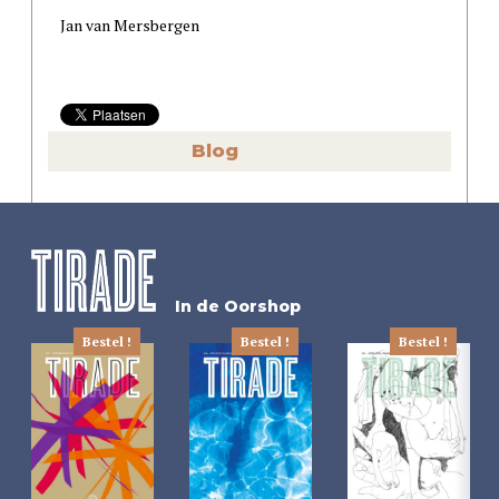
Jan van Mersbergen
Blog
In de Oorshop
Bestel !
Bestel !
Bestel !