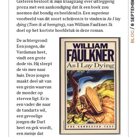
/ 8 SEPTEMBER 2009
Gisteren besloot ik mijn klaagzang over uitleggerig
proza met een aankondiging dat ik een boek zou
noemen dat bondig en beeldend is. Een superieur
voorbeeld van dit soort schrijven is te vinden in
As I lay
dying
(
Toen ik al heenging
), van William Faulkner. Ik
doel op het kortste hoofdstuk in deze roman.
BLOG
De achtergrond:
Een jongen, die
Vardaman heet,
vindt een grote
dode vis. Hij sleept
de vis mee naar
huis. Deze jongen
maakt deel uit van
een gezin waarvan
de moeder op
sterven ligt. Er is
een vader die naar
de tandarts wil,
een gevoelige
jongen die Darl
heet en gek wordt,
een meisje dat