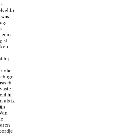
l-
lveld.)
n was
og.
st
l eens
gist
eken
t hij
r olie
achtige
isisch
vaste
eld hij
m als ik
ijn
 Van
de
waren
 bordje