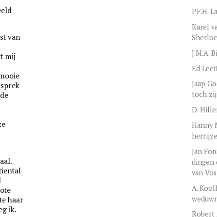
eeld
P.F.H. 
Karel v
est van
Sherlo
n
J.M.A. 
t mij
Ed Leef
 mooie
Jaap Go
esprek
toch zi
 de
D. Hill
ze
Hanny M
herrijz
Jan Fon
aal.
dingen 
tiental
van Vos
d
A. Kool
rote
weduwn
te haar
g ik.
Robert 