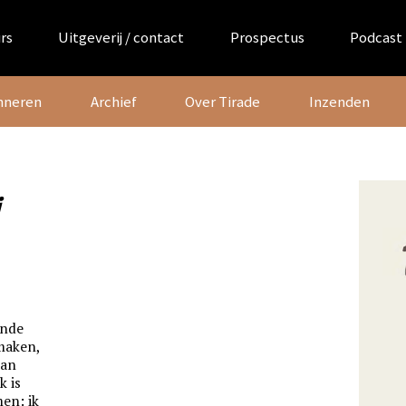
rs
Uitgeverij / contact
Prospectus
Podcast
nneren
Archief
Over Tirade
Inzenden
j
ende
maken,
dan
k is
en: ik