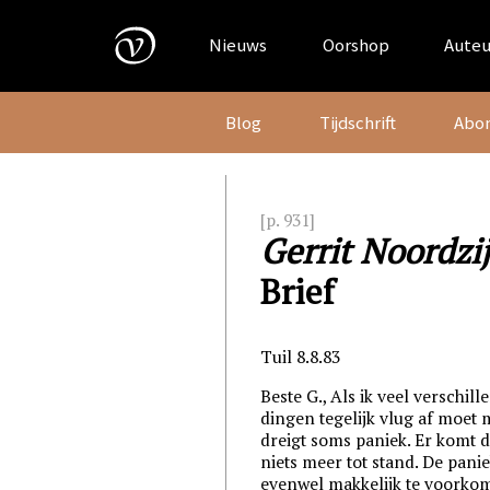
Skip
to
Nieuws
Oorshop
Auteu
content
Blog
Tijdschrift
Abo
[p. 931]
Gerrit Noordzi
Brief
Tuil 8.8.83
Beste G., Als ik veel verschill
dingen tegelijk vlug af moet 
dreigt soms paniek. Er komt 
niets meer tot stand. De panie
evenwel makkelijk te voorkom