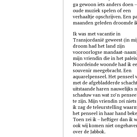
ga gewoon iets anders doen –
oude muziek spelen of een
verhaaltje opschrijven. Een p
maanden geleden droomde i
Ik was met vacantie in
Transjordanië geweest (in mi
droom had het land zijn
vooroorlogse mandaat-naam)
mijn vriendin die in het palei
Noordeinde woonde had ik e
souvenir meegebracht. Een
aquarelpenseel. Het penseel 
met de afgebladderde schach
uitstaande haren nauwelijks 
schaduw van wat zo’n pensee
te zijn. Mijn vriendin zei niet
ik zag de teleurstelling waarm
het penseel in haar hand beke
Toen zei ik – heftiger dan ik w
ook wij komen niet ongehave
over de Jabbok.