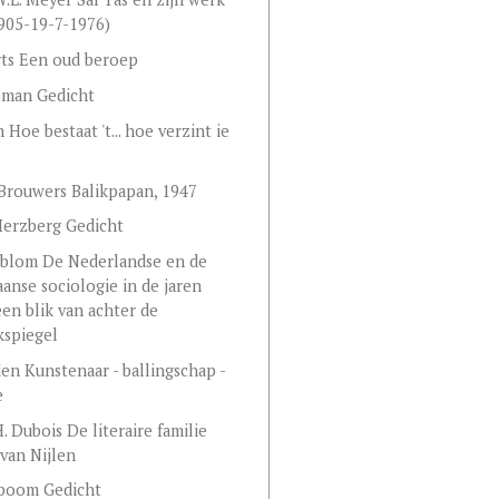
905-19-7-1976)
rts Een oud beroep
oman Gedicht
 Hoe bestaat 't... hoe verzint ie
Brouwers Balikpapan, 1947
Herzberg Gedicht
sblom De Nederlandse en de
anse sociologie in de jaren
 een blik van achter de
kspiegel
den Kunstenaar - ballingschap -
e
. Dubois De literaire familie
 van Nijlen
elboom Gedicht