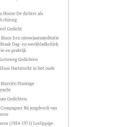
n Hoore De dichter als
ch chirurg
Deel Gedicht
 Moor Een nieuwjaarsmeditatie
 Braak Dag- en weekbladkritiek
rie en praktijk
Korteweg Gedichten
Kloos Hartstocht in het oude
 Morriën Plantage
gracht
man Gedichten
 Compagner Bij jeugdwerk van
mens
ens (1924-1971) Loslippige