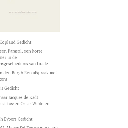
Kopland Gedicht
sen Parasol, een korte
er in de
nsgeschiedenis van tirade
n den Bergh Een afspraak met
skens
lis Gedicht
naar Jacques de Kadt:
st tussen Oscar Wilde en
th Eybers Gedicht
W.L. Meyer Sal Tas en zijn werk