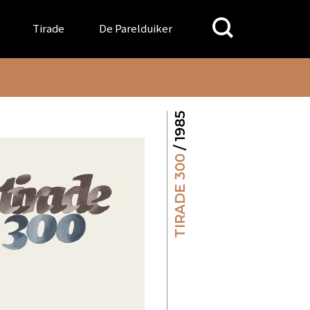
Search
Tirade
De Parelduiker
for:
/ 1985
TIRADE 300