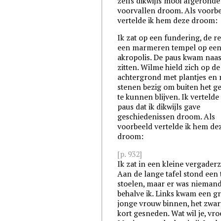
zelfs dikwijls mooi afgeronde
voorvallen droom. Als voorb
vertelde ik hem deze droom:
Ik zat op een fundering, de r
een marmeren tempel op ee
akropolis. De paus kwam naas
zitten. Wilme hield zich op de
achtergrond met plantjes en
stenen bezig om buiten het g
te kunnen blijven. Ik vertelde
paus dat ik dikwijls gave
geschiedenissen droom. Als
voorbeeld vertelde ik hem de
droom:
[p. 932]
Ik zat in een kleine vergaderz
Aan de lange tafel stond een 
stoelen, maar er was nieman
behalve ik. Links kwam een g
jonge vrouw binnen, het zwar
kort gesneden. Wat wil je, vroe