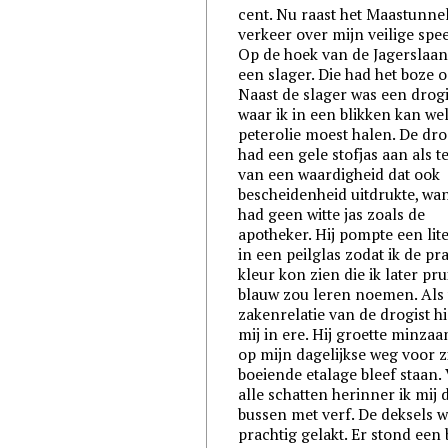
cent. Nu raast het Maastunne
verkeer over mijn veilige spee
Op de hoek van de Jagerslaa
een slager. Die had het boze o
Naast de slager was een drogi
waar ik in een blikken kan we
peterolie moest halen. De dro
had een gele stofjas aan als t
van een waardigheid dat ook
bescheidenheid uitdrukte, wan
had geen witte jas zoals de
apotheker. Hij pompte een lite
in een peilglas zodat ik de pr
kleur kon zien die ik later pru
blauw zou leren noemen. Als 
zakenrelatie van de drogist hi
mij in ere. Hij groette minzaa
op mijn dagelijkse weg voor z
boeiende etalage bleef staan.
alle schatten herinner ik mij 
bussen met verf. De deksels 
prachtig gelakt. Er stond een