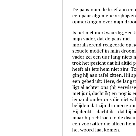
De paus nam de brief aan en
een paar algemene vrijblijve
opmerkingen over mijn droo
Is het niet merkwaardig, zei i
mijn vader, dat de paus niet
moraliserend reageerde op h
sexuele motief in mijn droom
vader zei een uur lang niets 
trok het gezicht dat hij altijd 
heeft als iets hem niet zint. T
ging hij aan tafel zitten. Hij s
een gebed uit: Here, de langs
ligt al achter ons (hij verwissel
met juni, dacht ik) en nog is e
iemand onder ons die niet wi
belijden dat zijn dromen zond
Hij denkt – dacht ik – dat hij bi
maar hij richt zich in de discu
een voorzitter die alleen hem
het woord laat komen.