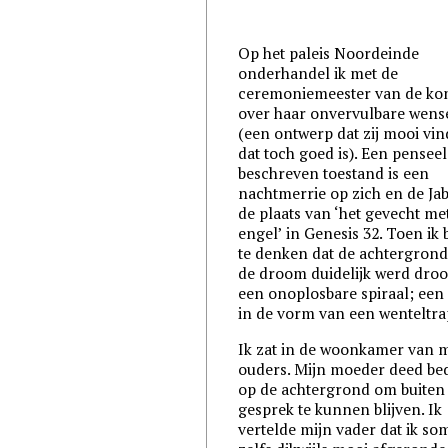
Op het paleis Noordeinde
onderhandel ik met de
ceremoniemeester van de ko
over haar onvervulbare wens
(een ontwerp dat zij mooi vin
dat toch goed is). Een penseel
beschreven toestand is een
nachtmerrie op zich en de Jab
de plaats van ‘het gevecht me
engel’ in Genesis 32. Toen ik
te denken dat de achtergron
de droom duidelijk werd dro
een onoplosbare spiraal; ee
in de vorm van een wenteltra
Ik zat in de woonkamer van m
ouders. Mijn moeder deed bed
op de achtergrond om buiten
gesprek te kunnen blijven. Ik
vertelde mijn vader dat ik so