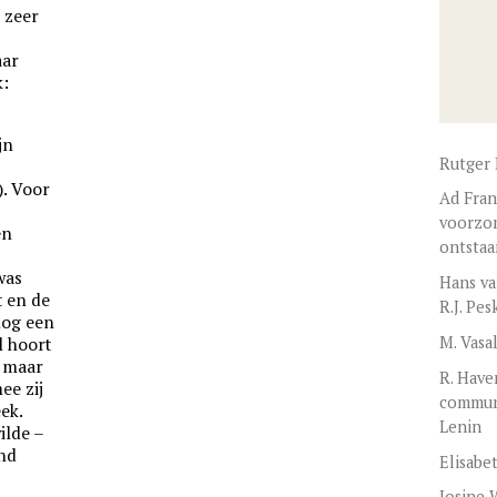
 zeer
aar
k:
jn
Rutger 
. Voor
Ad Fran
s
voorzom
en
ontstaa
was
Hans va
t en de
R.J. Pe
nog een
M. Vasa
l hoort
s maar
R. Have
ee zij
communi
ek.
Lenin
ilde –
nd
Elisabe
Josine 