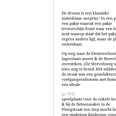
De droom is een klassieke
sinterklaas-surprise: In een p
een pakje waaruit een pakje
tevoorschijn komt waar een br
inzit waarop staat dat het pak
ergens anders ligt, maar de pl
onleesbaar.
Op weg naar de kleuterschoo
Jagerslaan moest ik de Strev
oversteken. (De Strevelsweg 
toen nog te breed. Het midde
de straat was een geasfalteer
voetgangersdomein met bom
een ideale
[p. 933]
speelplaats voor de enkele ke
ik bij de fietsenmaker in de
Ploegstraat een step mocht h
een eindeloos kinderuur voor