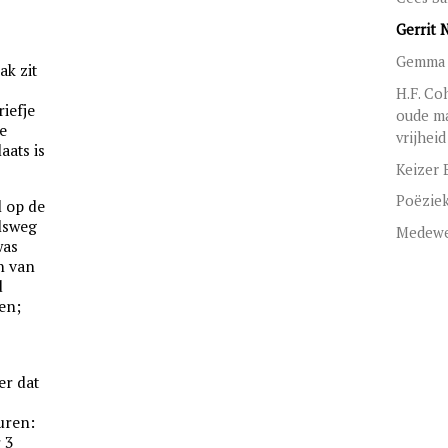
Gerrit 
Gemma 
ak zit
H.F. Co
iefje
oude m
je
vrijheid
aats is
Keizer 
Poëzie
l op de
elsweg
Medewe
was
n van
d
en;
er dat
uren:
 3