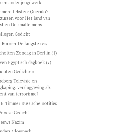
n en ander jeugdwerk
emere teksten: Querido’s
tussen voor Het land van
st en De smalle mens
llegen Gedicht
 Burnier De langste reis
cholten Zondag in Berlijn (1)
en Egyptisch dagboek (7)
houten Gedichten
ndberg Televisie en
igkaping: verslaggeving als
ent van terrorisme?
 B. Timmer Russische notities
Fondse Gedicht
eeuws Nazim
anders Clownesk