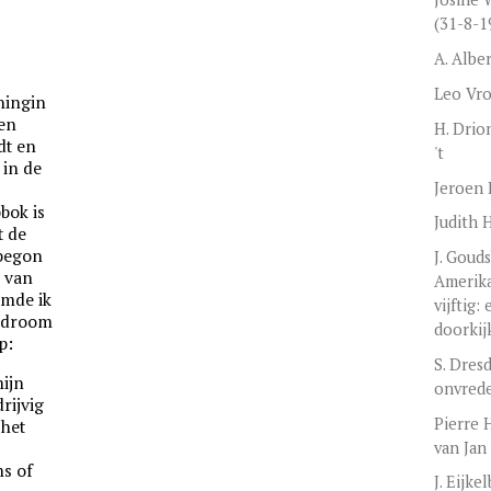
(31-8-1
A. Albe
Leo Vr
ningin
en
H. Drion
dt en
't
 in de
Jeroen 
bok is
Judith 
t de
 begon
J. Goud
d van
Amerika
omde ik
vijftig:
n droom
doorkij
p:
S. Dres
ijn
onvred
rijvig
Pierre H
 het
van Jan
ms of
J. Eijk