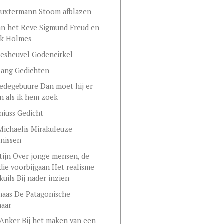
Lauxtermann Stoom afblazen
an het Reve Sigmund Freud en
ck Holmes
Biesheuvel Godencirkel
lang Gedichten
edegebuure Dan moet hij er
jn als ik hem zoek
eniuss Gedicht
ichaelis Mirakuleuze
enissen
tijn Over jonge mensen, de
die voorbijgaan Het realisme
kuils Bij nader inzien
haas De Patagonische
aar
Anker Bij het maken van een