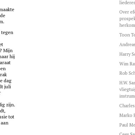
liedere
 maakte
Over ef
nde
prospek
m.
herkom
k tegen
Toon Te
et
Andreas
? Mijn
Harry S
maar hij
paraat
Wim Rav
oen
Rob Sc
prak
te dag
H.W. Sa
t juli
vliegtu
r
instrum
l
ig zijn.
Charles
dt,
Marko 
ssie tot
 aan
Paul M
Cees S