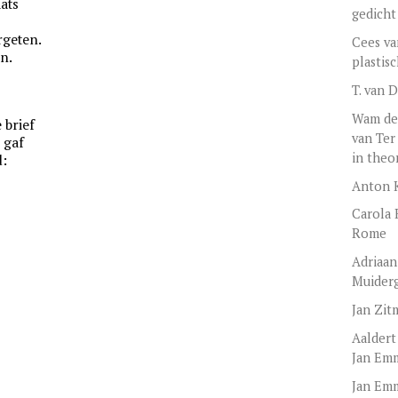
aats
gedicht
rgeten.
Cees va
n.
plastis
T. van 
Wam de
 brief
van Ter
 gaf
in theo
d:
Anton 
Carola 
Rome
Adriaan
Muider
Jan Zit
Aaldert
Jan Em
Jan Emm