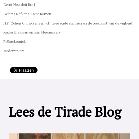
Gerrit Noordzij Brief
Gemma Nefkens Twee muzen
H.F. Cohen Chinoiserieën, of: twee oude mannen en de toekomst van de vrijheid
Keizer Brakman en zijn kleermakers
Poëziekroniek
Medewerkers
Lees de Tirade Blog