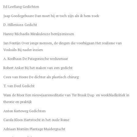
Ed Leeflang Gedichten
Jaap Goedegebuure Dan moet hij er toch zijn als ik hem zoek
D. Hilleniuss Gedicht
Hanny Michaelis Mirakuleuze herrijzenissen
Jan Fontijn Over jonge mensen, de dingen die voorbijgaan Het realisme van
Voskuils Bij nader inzien
A. Koolhaas De Patagonische weduwnaar
Robert Anker Bij het maken van een gedicht
Cees van Hoore De dichter als plastisch chirurg
T. van Deel Gedicht
Wam de Moor Een nieuwjaarsmeditatie van Ter Braak Dag- en weekbladkritiek in
theorie en praktijk
Anton Korteweg Gedichten
Carola Kloos Hartstocht in het oude Rome
Adriaan Morriën Plantage Muidergracht