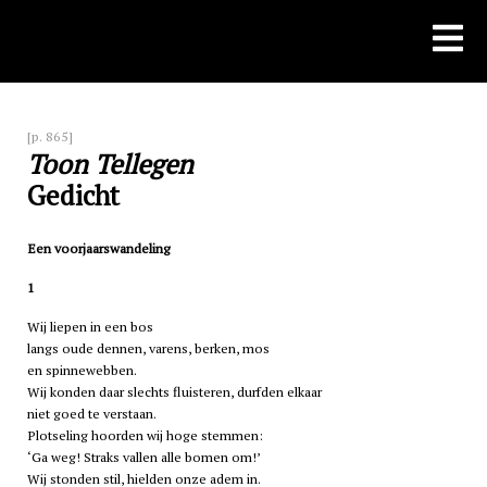
Skip
to
content
[p. 865]
Toon Tellegen
Gedicht
Een voorjaarswandeling
1
Wij liepen in een bos
langs oude dennen, varens, berken, mos
en spinnewebben.
Wij konden daar slechts fluisteren, durfden elkaar
niet goed te verstaan.
Plotseling hoorden wij hoge stemmen:
‘Ga weg! Straks vallen alle bomen om!’
Wij stonden stil, hielden onze adem in.