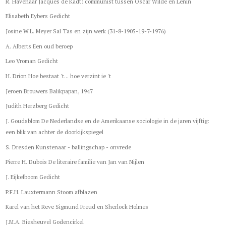
R. Havenaar Jacques de Kadt: communist tussen Oscar Wilde en Lenin
Elisabeth Eybers Gedicht
Josine W.L. Meyer Sal Tas en zijn werk (31-8-1905-19-7-1976)
A. Alberts Een oud beroep
Leo Vroman Gedicht
H. Drion Hoe bestaat 't... hoe verzint ie 't
Jeroen Brouwers Balikpapan, 1947
Judith Herzberg Gedicht
J. Goudsblom De Nederlandse en de Amerikaanse sociologie in de jaren vijftig:
een blik van achter de doorkijkspiegel
S. Dresden Kunstenaar - ballingschap - onvrede
Pierre H. Dubois De literaire familie van Jan van Nijlen
J. Eijkelboom Gedicht
P.F.H. Lauxtermann Stoom afblazen
Karel van het Reve Sigmund Freud en Sherlock Holmes
J.M.A. Biesheuvel Godencirkel