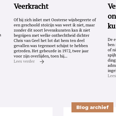
Veerkracht
Ve
on
Of hij zich inliet met Oosterse wijsbegeerte of
ku
een geschoold stoïcijn was weet ik niet, maar
zonder dit soort levenskunsten kan ik niet
n
begrijpen met welke onthechtheid dichter
De e
Chris van Geel het lot dat hem ten deel
ben 
gevallen was tegemoet schijnt te hebben
of n
getreden. Het gebeurde in 1972, twee jaar
spij
voor zijn overlijden, toen hij...
ding
Lees verder
admi
inge
Lees
Blog archief