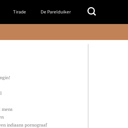
Search
Tirade
De Parelduiker
for:
ngin!
l
d mens
en
een indiaans pornograaf