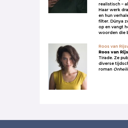
realistisch – a
Haar werk dr
en hun verhal
filter. Dünya
op en vangt h
woorden die b
Roos van Rijs
Roos van Rij
Tirade. Ze pub
diverse tijdsc
roman
Onheil