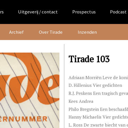
rs
Uitgeverij / contact
Prospectus
Podcast
Archief
Over Tirade
Inzenden
Tirade 103
Adriaan Morriën Leve de koni
D. Hillenius Vier gedichten
R.J. Peskens Een tragisch geva
Kees Andrea
Philo Bregstein Een beschaaf
Hanny Michaelis Vier gedicht
L. Ross De zwarte biecht van 