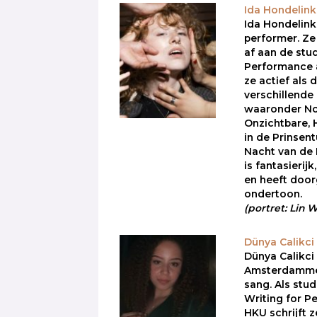
Ida Hondelink
Ida Hondelink 
performer. Z
af aan de stu
Performance 
ze actief als 
verschillende
waaronder No
Onzichtbare, 
in de Prinsen
Nacht van de 
is fantasierij
en heeft doo
ondertoon.
(portret: Lin
Dünya Calikci
Dünya Calikci 
Amsterdammer
sang. Als stu
Writing for P
HKU schrijft z