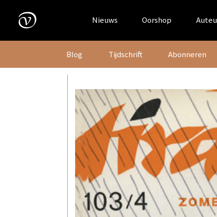
Skip
to
Nieuws
Oorshop
Auteu
content
Blog
Tijdschrift
Abonneren