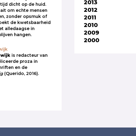
2013
ltijd dicht op de huid.
2012
aait om echte mensen
2011
en, zonder opsmuk of
 zoekt de kwetsbaarheid
2010
et alledaagse in
2009
lijven hangen.
2000
wijk
swijk
is redacteur van
liceerde proza in
hriften en de
ig
(Querido, 2016).