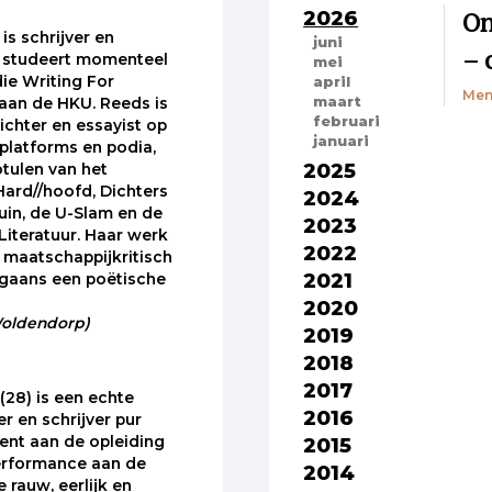
2026
On
is schrijver en
juni
– 
e studeert momenteel
mei
die Writing For
april
Men
maart
aan de HKU. Reeds is
februari
dichter en essayist op
januari
 platforms en podia,
2025
tulen van het
Hard//hoofd, Dichters
2024
tuin, de U-Slam en de
2023
Literatuur. Haar werk
2022
k, maatschappijkritisch
2021
rgaans een poëtische
2020
 Woldendorp)
2019
2018
2017
(28) is een echte
2016
 en schrijver pur
2015
dent aan de opleiding
erformance aan de
2014
e rauw, eerlijk en