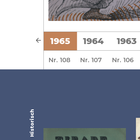
7
1966
1965
1964
1963
Nr. 108
Nr. 107
Nr. 106
Historisch