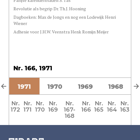
Parijse kalenderbladen S. Tas
Revolutie als begrip Dr. Th.J. Hooning
Dagboeken: Max de Jongs en nog een Lodewijk Henri
Wiener
Adhesie voor J.H.W. Veenstra Henk Romijn Meijer
Nr. 166, 1971
2
1971
1970
1969
1968
Nr.
Nr.
Nr.
Nr.
Nr.
Nr.
Nr.
Nr.
Nr.
172
171
170
169
167-
166
165
164
163
168