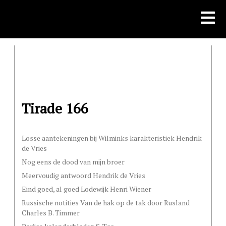
Skip
to
content
Tirade 166
Losse aantekeningen bij Wilminks karakteristiek Hendrik
de Vries
Nog eens de dood van mijn broer
Meervoudig antwoord Hendrik de Vries
Eind goed, al goed Lodewijk Henri Wiener
Russische notities Van de hak op de tak door Rusland
Charles B. Timmer