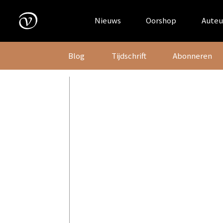
Skip
to
Nieuws
Oorshop
Auteu
content
Blog
Tijdschrift
Abonneren