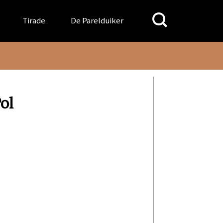
Search
Tirade
De Parelduiker
for:
ol