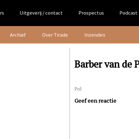
rs
Uitgeverij / contact
Prospectus
Podcast
Archief
Over Tirade
Inzenden
Barber van de P
Pol
Geef een reactie