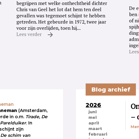
n
begrijpen met welke onthechtheid dichter
De e
Chris van Geel het lot dat hem ten deel
ben 
gevallen was tegemoet schijnt te hebben
of n
getreden. Het gebeurde in 1972, twee jaar
spij
voor zijn overlijden, toen hij...
ding
Lees verder
admi
inge
Lees
Blog archief
2026
On
aneman
Baneman
(Amsterdam,
juni
– 
erde in o.m.
Tirade, De
mei
Parelduiker
. In
april
Men
maart
chijnt zijn
februari
n
De schim van