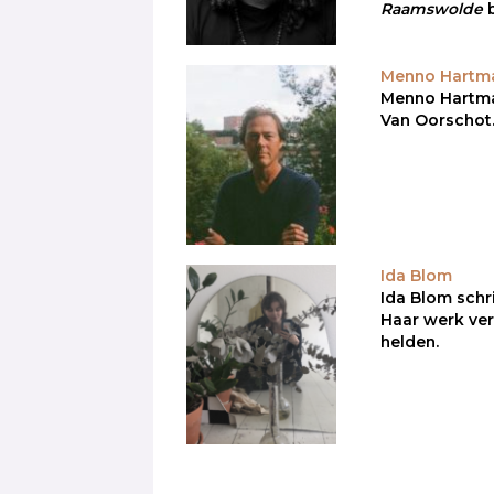
Raamswolde
Menno Hartm
Menno Hartman 
Van Oorschot
Ida Blom
Ida Blom schri
Haar werk ve
helden.