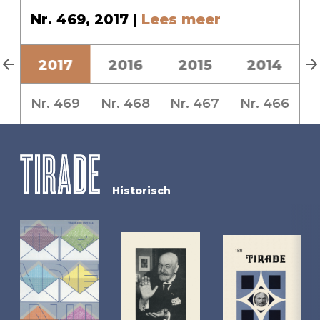
Nr. 469, 2017 |
Lees meer
8
2017
2016
2015
2014
Nr. 469
Nr. 468
Nr. 467
Nr. 466
Historisch