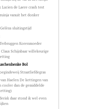
k Lucien de Laere crash test
ruinja vanuit het donker
Gelèns sluitingstijd
k
 Terbruggen Korenmoeder
Claus Schijnbaar willekeurige
etting
Buschenhenke Bol
oegindeweij Straatliefdegras
 van Haelen De kettingen van
jn cooler dan de gemiddelde
ketting)
erisk daar stond ik wel even
kijken