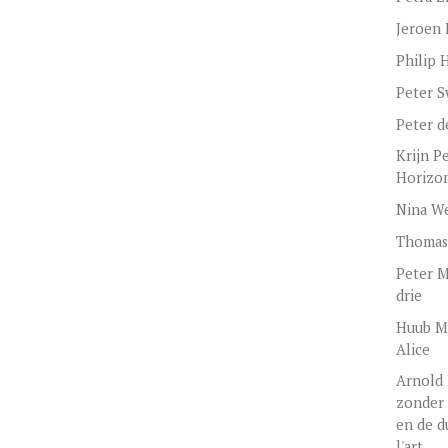
Jeroen 
Philip 
Peter 
Peter d
Krijn P
Horizon
Nina We
Thomas
Peter M
drie
Huub M
Alice
Arnold
zonder 
en de d
l'art