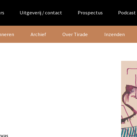
rs
Uitgeverij / contact
Prospectus
Podcast
nneren
Archief
Over Tirade
Inzenden
 was