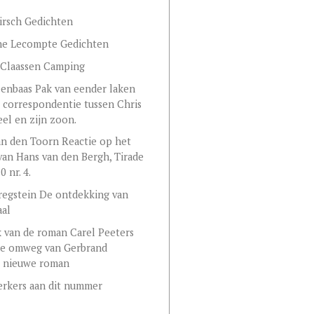
irsch Gedichten
ne Lecompte Gedichten
 Claassen Camping
eenbaas Pak van eender laken
 correspondentie tussen Chris
eel en zijn zoon.
an den Toorn Reactie op het
 van Hans van den Bergh, Tirade
 nr. 4.
regstein De ontdekking van
aal
 van de roman Carel Peeters
ge omweg van Gerbrand
s nieuwe roman
rkers aan dit nummer