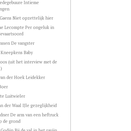
edegebuure Intieme
ingen
Gaens Niet opzettelijk hier
e Lecompte Per ongeluk in
evaartsoord
anssen De vangster
 Kneepkens Baby
oos (uit het interview met de
l)
an der Hoek Leidekker
Boer
te Luitwieler
n der Waal IJle gezeglijkheid
ndner De arm van een heftruck
p de grond
Godijn Bij de val in het ravijn