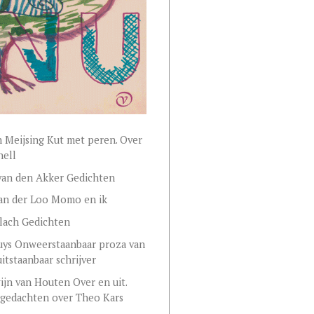
 Meijsing Kut met peren. Over
nell
van den Akker Gedichten
van der Loo Momo en ik
lach Gedichten
uys Onweerstaanbaar proza van
itstaanbaar schrijver
jn van Houten Over en uit.
 gedachten over Theo Kars