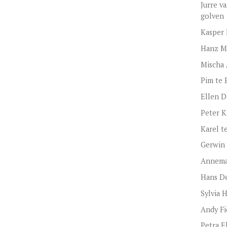
Jurre v
golven
Kasper 
Hanz M
Mischa 
Pim te 
Ellen D
Peter Kn
Karel te
Gerwin 
Annema
Hans D
Sylvia 
Andy Fi
Petra El