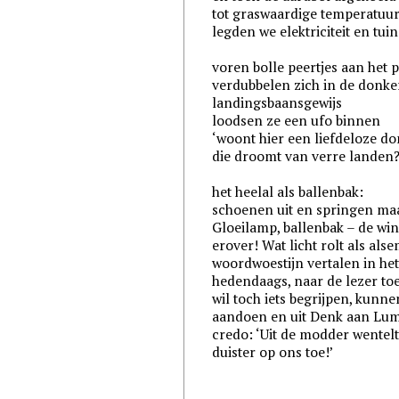
tot graswaardige temperatuu
legden we elektriciteit en tui
voren bolle peertjes aan het 
verdubbelen zich in de donker
landingsbaansgewijs
loodsen ze een ufo binnen
‘woont hier een liefdeloze d
die droomt van verre landen?
het heelal als ballenbak:
schoenen uit en springen ma
Gloeilamp, ballenbak – de wi
erover! Wat licht rolt als alse
woordwoestijn vertalen in he
hedendaags, naar de lezer to
wil toch iets begrijpen, kunne
aandoen en uit Denk aan Lum
credo: ‘Uit de modder wentel
duister op ons toe!’