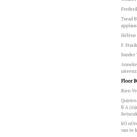
Frederi
Tsead B
applaus
Hélène 
F. Stari
Sander
Anneke 
uiteenz
Floor 
Rien Vr
Quirien
B A (zi
fietsen
kO nOrd
van te 