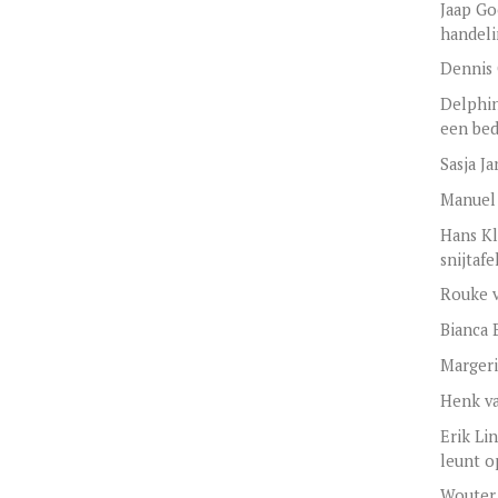
Jaap Go
handel
Dennis 
Delphin
een bed
Sasja J
Manuel
Hans Kl
snijtafe
Rouke v
Bianca 
Margeri
Henk va
Erik Li
leunt o
Wouter 