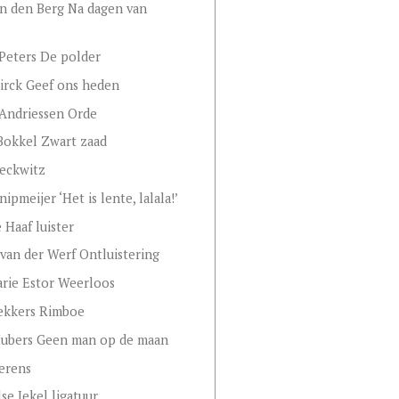
an den Berg Na dagen van
Peters De polder
irck Geef ons heden
Andriessen Orde
Bokkel Zwart zaad
eckwitz
ipmeijer ‘Het is lente, lalala!’
 Haaf luister
van der Werf Ontluistering
rie Estor Weerloos
ekkers Rimboe
Hubers Geen man op de maan
erens
se Jekel ligatuur