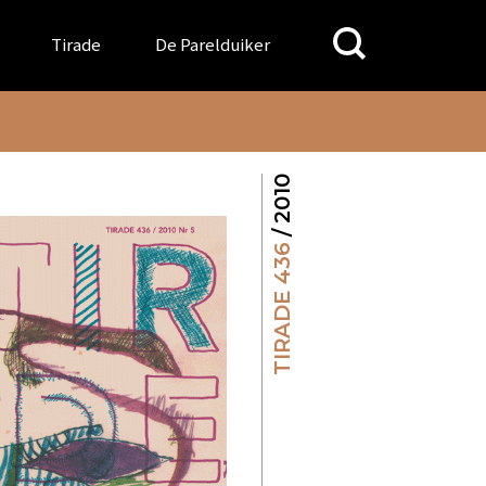
Search
Tirade
De Parelduiker
for:
/ 2010
TIRADE 436