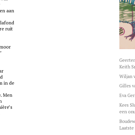
r
nen aan
plafond
e ruit
omoor
’
Geerten
Keith S
ar
Wiljan 
nd
m in de
Gilles 
t
e. Men
Eva Ger
n
Kees Sl
ière’s
een onu
t
Boudewi
Laatste