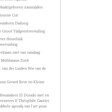
Naaktgeboren Aansnijden
Hoorne Cut
Swanborn Dialoog
e Groot Tijdgeestvervuiling
eter Hesselink
vervuiling
rkman niet van vandaag
 Möhlmann Zoek
. van der Linden Wie van de
ous Gerard Reve en Kleine
 Heumakers El Dorado met en
vensters II Théophile Gautier
ubbele agenda van l'art pour