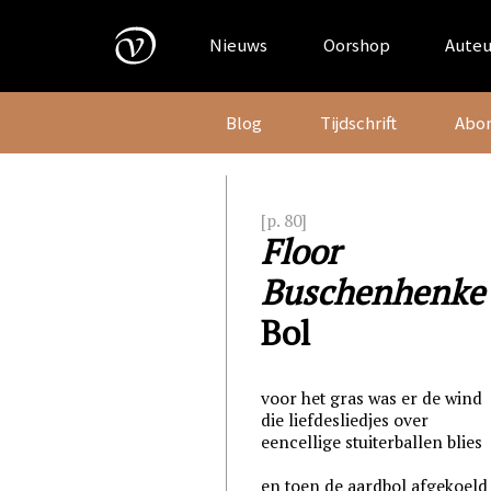
Skip
to
Nieuws
Oorshop
Auteu
content
Blog
Tijdschrift
Abo
[p. 80]
Floor
Buschenhenke
Bol
voor het gras was er de wind
die liefdesliedjes over
eencellige stuiterballen blies
en toen de aardbol afgekoeld