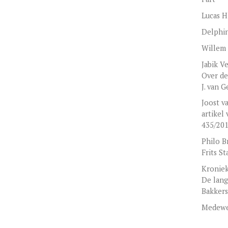
Lucas H
Delphi
Willem
Jabik V
Over de
J. van G
Joost v
artikel
435/2010
Philo B
Frits St
Kroniek
De lan
Bakker
Medewe