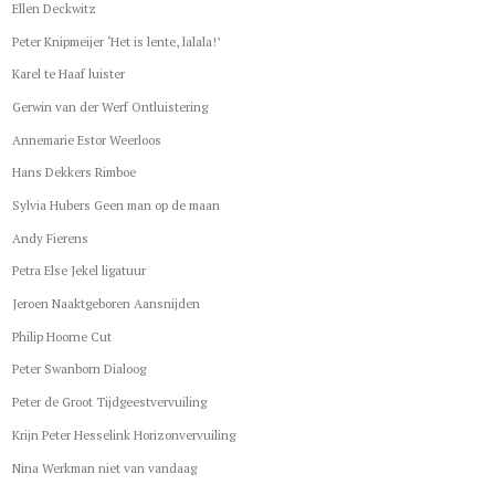
Ellen Deckwitz
Peter Knipmeijer ‘Het is lente, lalala!’
Karel te Haaf luister
Gerwin van der Werf Ontluistering
Annemarie Estor Weerloos
Hans Dekkers Rimboe
Sylvia Hubers Geen man op de maan
Andy Fierens
Petra Else Jekel ligatuur
Jeroen Naaktgeboren Aansnijden
Philip Hoorne Cut
Peter Swanborn Dialoog
Peter de Groot Tijdgeestvervuiling
Krijn Peter Hesselink Horizonvervuiling
Nina Werkman niet van vandaag