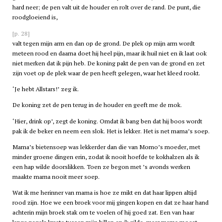
hard neer; de pen valt uit de houder en rolt over de rand. De punt, die
roodgloeiend is,
[p. 28]
valt tegen mijn arm en dan op de grond. De plek op mijn arm wordt
meteen rood en daarna doet hij heel pijn, maar ik huil niet en ik laat ook
niet merken dat ik pijn heb. De koning pakt de pen van de grond en zet
zijn voet op de plek waar de pen heeft gelegen, waar het kleed rookt.
‘Je hebt Allstars!’ zeg ik.
De koning zet de pen terug in de houder en geeft me de mok.
‘Hier, drink op’, zegt de koning. Omdat ik bang ben dat hij boos wordt
pak ik de beker en neem een slok. Het is lekker. Het is net mama’s soep.
Mama’s bietensoep was lekkerder dan die van Momo’s moeder, met
minder groene dingen erin, zodat ik nooit hoefde te kokhalzen als ik
een hap wilde doorslikken. Toen ze begon met ’s avonds werken
maakte mama nooit meer soep.
Wat ik me herinner van mama is hoe ze mikt en dat haar lippen altijd
rood zijn. Hoe we een broek voor mij gingen kopen en dat ze haar hand
achterin mijn broek stak om te voelen of hij goed zat. Een van haar