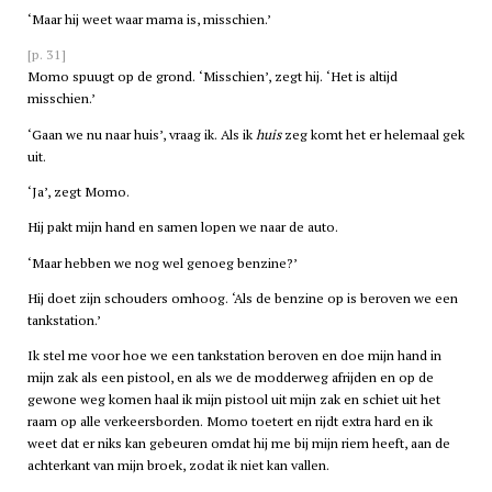
‘Maar hij weet waar mama is, misschien.’
[p. 31]
Momo spuugt op de grond. ‘Misschien’, zegt hij. ‘Het is altijd
misschien.’
‘Gaan we nu naar huis’, vraag ik. Als ik
huis
zeg komt het er helemaal gek
uit.
‘Ja’, zegt Momo.
Hij pakt mijn hand en samen lopen we naar de auto.
‘Maar hebben we nog wel genoeg benzine?’
Hij doet zijn schouders omhoog. ‘Als de benzine op is beroven we een
tankstation.’
Ik stel me voor hoe we een tankstation beroven en doe mijn hand in
mijn zak als een pistool, en als we de modderweg afrijden en op de
gewone weg komen haal ik mijn pistool uit mijn zak en schiet uit het
raam op alle verkeersborden. Momo toetert en rijdt extra hard en ik
weet dat er niks kan gebeuren omdat hij me bij mijn riem heeft, aan de
achterkant van mijn broek, zodat ik niet kan vallen.