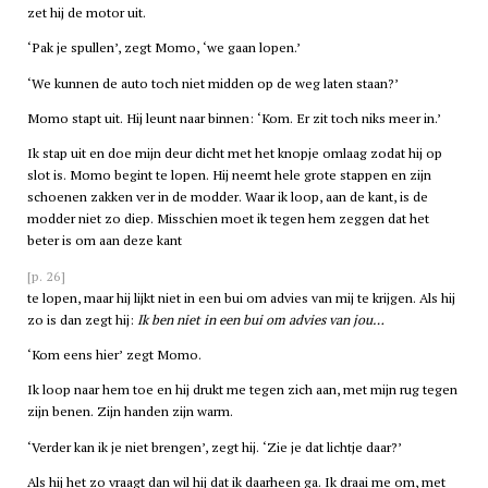
zet hij de motor uit.
‘Pak je spullen’, zegt Momo, ‘we gaan lopen.’
‘We kunnen de auto toch niet midden op de weg laten staan?’
Momo stapt uit. Hij leunt naar binnen: ‘Kom. Er zit toch niks meer in.’
Ik stap uit en doe mijn deur dicht met het knopje omlaag zodat hij op
slot is. Momo begint te lopen. Hij neemt hele grote stappen en zijn
schoenen zakken ver in de modder. Waar ik loop, aan de kant, is de
modder niet zo diep. Misschien moet ik tegen hem zeggen dat het
beter is om aan deze kant
[p. 26]
te lopen, maar hij lijkt niet in een bui om advies van mij te krijgen. Als hij
zo is dan zegt hij:
Ik ben niet in een bui om advies van jou…
‘Kom eens hier’ zegt Momo.
Ik loop naar hem toe en hij drukt me tegen zich aan, met mijn rug tegen
zijn benen. Zijn handen zijn warm.
‘Verder kan ik je niet brengen’, zegt hij. ‘Zie je dat lichtje daar?’
Als hij het zo vraagt dan wil hij dat ik daarheen ga. Ik draai me om, met