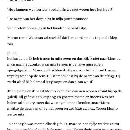
‘Hoe kunnen we nou iets zoeken als we niet weten hoe het heet?’
‘De naam van het dorpje zit in mijn portemonnee.’
Zijn portemonnee lag in het handschoenenkastje.
Momo remt. We staan zó snel stil dat ik met mijn neus tegen de klep
van
[p. 25]
het kastje ga. Ik heb tranen in mijn ogen en dus kijk ik niet naar Momo,
maar naar het donker waar niks te zien is behalve mijn eigen
spiegelgezicht. Momo rijdt achteruit. Als we voorbij het bord komen
trapt hij weer op de rem. Fluisterend leest hij de naam van de afslag. Hij
zucht alsof hij helemaal leegloopt, en dan slaan we af.
Toen mama en ik naast Momo in de flat kwamen wonen stond hij op de
galerij. Hij gaf me een knipoog en groette mama en ineens was het
helemaal niet erg meer dat we nog niemand kenden, maar Mama
maakte de deur van onze flat open en zei
Naar binnen.
Tegen Momo
zei ze niks.
In het begin was mama elke dag thuis, maar na een tijdje werkte ze tot
laat en soms bleef ze de hele nacht weg. Als ze thuiskwam rook ze naar