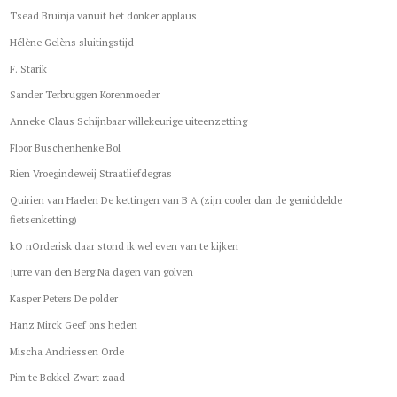
Tsead Bruinja vanuit het donker applaus
Hélène Gelèns sluitingstijd
F. Starik
Sander Terbruggen Korenmoeder
Anneke Claus Schijnbaar willekeurige uiteenzetting
Floor Buschenhenke Bol
Rien Vroegindeweij Straatliefdegras
Quirien van Haelen De kettingen van B A (zijn cooler dan de gemiddelde
fietsenketting)
kO nOrderisk daar stond ik wel even van te kijken
Jurre van den Berg Na dagen van golven
Kasper Peters De polder
Hanz Mirck Geef ons heden
Mischa Andriessen Orde
Pim te Bokkel Zwart zaad