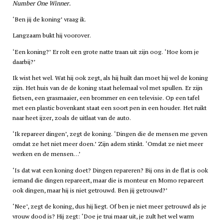
Number One Winner.
‘Ben jij de koning’ vraag ik.
Langzaam bukt hij voorover.
‘Een koning?’ Er rolt een grote natte traan uit zijn oog. ‘Hoe kom je
daarbij?’
Ik wist het wel. Wat hij ook zegt, als hij huilt dan moet hij wel de koning
zijn. Het huis van de de koning staat helemaal vol met spullen. Er zijn
fietsen, een grasmaaier, een brommer en een televisie. Op een tafel
met een plastic bovenkant staat een soort pen in een houder. Het ruikt
naar heet ijzer, zoals de uitlaat van de auto.
‘Ik repareer dingen’, zegt de koning. ‘Dingen die de mensen me geven
omdat ze het niet meer doen.’ Zijn adem stinkt. ‘Omdat ze niet meer
werken en de mensen…’
‘Is dat wat een koning doet? Dingen repareren? Bij ons in de flat is ook
iemand die dingen repareert, maar die is monteur en Momo repareert
ook dingen, maar hij is niet getrouwd. Ben jij getrouwd?’
‘Nee’, zegt de koning, dus hij liegt. Of ben je niet meer getrouwd als je
vrouw dood is? Hij zegt: ‘Doe je trui maar uit, je zult het wel warm