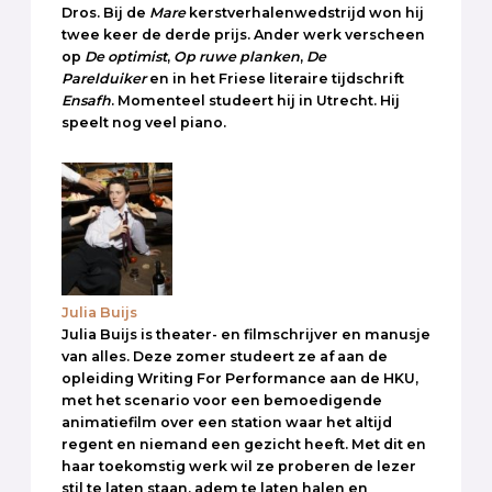
Dros. Bij de
Mare
kerstverhalenwedstrijd won hij
twee keer de derde prijs. Ander werk verscheen
op
De optimist
,
Op ruwe planken
,
De
Parelduiker
en in het Friese literaire tijdschrift
Ensafh
. Momenteel studeert hij in Utrecht. Hij
speelt nog veel piano.
Julia Buijs
Julia Buijs is theater- en filmschrijver en manusje
van alles. Deze zomer studeert ze af aan de
opleiding Writing For Performance aan de HKU,
met het scenario voor een bemoedigende
animatiefilm over een station waar het altijd
regent en niemand een gezicht heeft. Met dit en
haar toekomstig werk wil ze proberen de lezer
stil te laten staan, adem te laten halen en