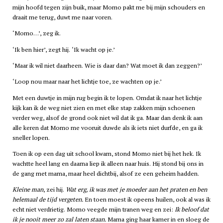
mijn hoofd tegen zijn buik, maar Momo pakt me bij mijn schouders en
draait me terug, duwt me naar voren.
‘Momo…’, zeg ik.
‘Ik ben hier’, zegt hij. ‘Ik wacht op je.’
‘Maar ik wil niet daarheen. Wie is daar dan? Wat moet ik dan zeggen?’
‘Loop nou maar naar het lichtje toe, ze wachten op je.’
Met een duwtje in mijn rug begin ik te lopen. Omdat ik naar het lichtje
kijk kan ik de weg niet zien en met elke stap zakken mijn schoenen
verder weg, alsof de grond ook niet wil dat ik ga. Maar dan denk ik aan
alle keren dat Momo me vooruit duwde als ik iets niet durfde, en ga ik
sneller lopen.
Toen ik op een dag uit school kwam, stond Momo niet bij het hek. Ik
wachtte heel lang en daarna liep ik alleen naar huis. Hij stond bij ons in
de gang met mama, maar heel dichtbij, alsof ze een geheim hadden.
Kleine man
, zei hij.
Wat erg, ik was met je moeder aan het praten en ben
helemaal de tijd vergeten.
En toen moest ik opeens huilen, ook al was ik
echt niet verdrietig. Momo veegde mijn tranen weg en zei:
Ik beloof dat
ik je nooit meer zo zal laten staan.
Mama ging haar kamer in en sloeg de