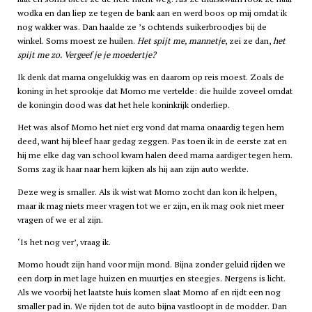
wodka en dan liep ze tegen de bank aan en werd boos op mij omdat ik
nog wakker was. Dan haalde ze ’s ochtends suikerbroodjes bij de
winkel. Soms moest ze huilen.
Het spijt me, mannetje
, zei ze dan,
het
spijt me zo. Vergeef je je moedertje?
Ik denk dat mama ongelukkig was en daarom op reis moest. Zoals de
koning in het sprookje dat Momo me vertelde: die huilde zoveel omdat
de koningin dood was dat het hele koninkrijk onderliep.
Het was alsof Momo het niet erg vond dat mama onaardig tegen hem
deed, want hij bleef haar gedag zeggen. Pas toen ik in de eerste zat en
hij me elke dag van school kwam halen deed mama aardiger tegen hem.
Soms zag ik haar naar hem kijken als hij aan zijn auto werkte.
Deze weg is smaller. Als ik wist wat Momo zocht dan kon ik helpen,
maar ik mag niets meer vragen tot we er zijn, en ik mag ook niet meer
vragen of we er al zijn.
‘Is het nog ver’, vraag ik.
Momo houdt zijn hand voor mijn mond. Bijna zonder geluid rijden we
een dorp in met lage huizen en muurtjes en steegjes. Nergens is licht.
Als we voorbij het laatste huis komen slaat Momo af en rijdt een nog
smaller pad in. We rijden tot de auto bijna vastloopt in de modder. Dan