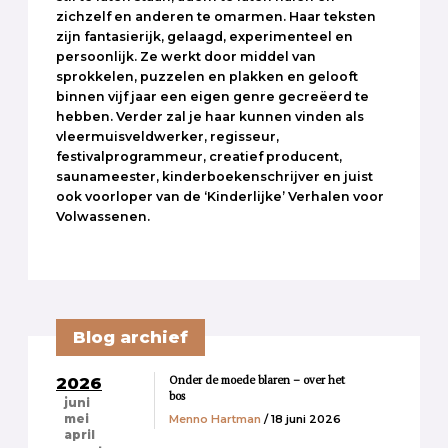
zichzelf en anderen te omarmen. Haar teksten
zijn fantasierijk, gelaagd, experimenteel en
persoonlijk. Ze werkt door middel van
sprokkelen, puzzelen en plakken en gelooft
binnen vijf jaar een eigen genre gecreëerd te
hebben. Verder zal je haar kunnen vinden als
vleermuisveldwerker, regisseur,
festivalprogrammeur, creatief producent,
saunameester, kinderboekenschrijver en juist
ook voorloper van de ‘Kinderlijke’ Verhalen voor
Volwassenen.
Blog archief
Onder de moede blaren – over het
2026
bos
juni
Menno Hartman
/ 18 juni 2026
mei
april