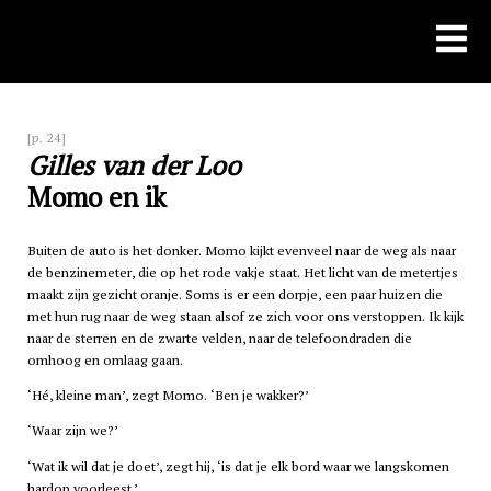
Skip
to
content
[p. 24]
Gilles van der Loo
Momo en ik
Buiten de auto is het donker. Momo kijkt evenveel naar de weg als naar
de benzinemeter, die op het rode vakje staat. Het licht van de metertjes
maakt zijn gezicht oranje. Soms is er een dorpje, een paar huizen die
met hun rug naar de weg staan alsof ze zich voor ons verstoppen. Ik kijk
naar de sterren en de zwarte velden, naar de telefoondraden die
omhoog en omlaag gaan.
‘Hé, kleine man’, zegt Momo. ‘Ben je wakker?’
‘Waar zijn we?’
‘Wat ik wil dat je doet’, zegt hij, ‘is dat je elk bord waar we langskomen
hardop voorleest.’