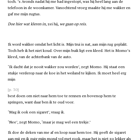
toch. ’s Avonds nadat hij me had ingestopt, was hij heel lang aan de
telefoon in de woonkamer. Vanochtend vroeg maakte hij me wakker en
gaf me mijn rugtas.
Doe hier wat kleren in
, zei hij,
we gaan op reis.
Ik word wakker omdat het licht is. Mijn trui is nat, aan mijn rug geplakt.
Toch heb ik het niet koud. Over mijn buik ligt een kleed. Het is Momo’s
kleed, van de achterbank van de auto.
‘Ik dacht dat je nooit wakker zou worden’, zegt Momo. Hij staat een
stukje verderop naar de koe in het weiland te kijken. Ik moet heel erg
mijn
[p. 30]
best doen om niet naar hem toe te rennen en bovenop hem te
springen, want daar ben ik te oud voor.
‘Mag ik ook een sigaret’, vraag ik.
‘Nee’, zegt Momo, ‘maar je mag wel een trekje.’
Ik doe de deken van me af en loop naar hem toe. Hij geeft de sigaret
aan mij en ik zuig mijn mond vol met rook, maar het is niet zo lekker als