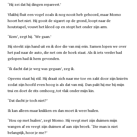
‘Hij zei dat hij dingen repareert.’
Vlakbij fluit een vogel zoals ik nog nooit heb gehoord, maar Momo
hoort het niet. Hij gooit de sigaret op de grond, loopt naar de
houtstapel, vouwt het kleed op en stopt het onder zijn arm.
‘Kom’, zegt hij. ‘We gaan.’
Hij steekt zijn hand uit en ik doe die van mij erin. Samen lopen we over
het pad naar de auto, die net om de hoek staat. Als ik iets verder had
gelopen had ik hem gevonden.
‘Ik dacht dat je weg was gegaan’, zeg ik.
Opeens staat hij stil. Hij draait zich naar me toe en zakt door zijn knieën
zodat zijn hoofd even hoog is als dat van mij. Dan pakt hij me bij mijn
trui en doet de rits omhoog, tot vlak onder mijn kin.
‘Dat dacht je toch niet?’
Ik kan alleen maar knikken en dan moet ik weer huilen.
‘Hou op met huilen’, zegt Momo. Hij veegt met zijn duimen mijn
wangen af en veegt zijn duimen af aan zijn broek. ‘Die man is niet
belangrijk, hoor je me?’