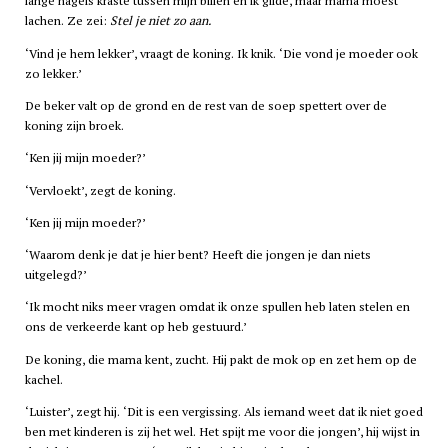
lange nagels kraste tussen mijn billen en ik gilde, maar mama moest
lachen. Ze zei:
Stel je niet zo aan.
‘Vind je hem lekker’, vraagt de koning. Ik knik. ‘Die vond je moeder ook
zo lekker.’
De beker valt op de grond en de rest van de soep spettert over de
koning zijn broek.
‘Ken jij mijn moeder?’
‘Vervloekt’, zegt de koning.
‘Ken jij mijn moeder?’
‘Waarom denk je dat je hier bent? Heeft die jongen je dan niets
uitgelegd?’
‘Ik mocht niks meer vragen omdat ik onze spullen heb laten stelen en
ons de verkeerde kant op heb gestuurd.’
De koning, die mama kent, zucht. Hij pakt de mok op en zet hem op de
kachel.
‘Luister’, zegt hij. ‘Dit is een vergissing. Als iemand weet dat ik niet goed
ben met kinderen is zij het wel. Het spijt me voor die jongen’, hij wijst in