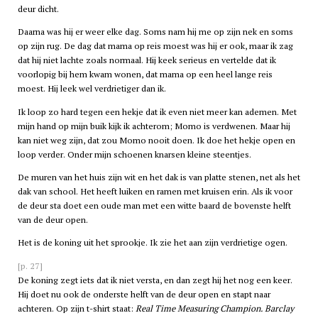
deur dicht.
Daarna was hij er weer elke dag. Soms nam hij me op zijn nek en soms
op zijn rug. De dag dat mama op reis moest was hij er ook, maar ik zag
dat hij niet lachte zoals normaal. Hij keek serieus en vertelde dat ik
voorlopig bij hem kwam wonen, dat mama op een heel lange reis
moest. Hij leek wel verdrietiger dan ik.
Ik loop zo hard tegen een hekje dat ik even niet meer kan ademen. Met
mijn hand op mijn buik kijk ik achterom; Momo is verdwenen. Maar hij
kan niet weg zijn, dat zou Momo nooit doen. Ik doe het hekje open en
loop verder. Onder mijn schoenen knarsen kleine steentjes.
De muren van het huis zijn wit en het dak is van platte stenen, net als het
dak van school. Het heeft luiken en ramen met kruisen erin. Als ik voor
de deur sta doet een oude man met een witte baard de bovenste helft
van de deur open.
Het is de koning uit het sprookje. Ik zie het aan zijn verdrietige ogen.
[p. 27]
De koning zegt iets dat ik niet versta, en dan zegt hij het nog een keer.
Hij doet nu ook de onderste helft van de deur open en stapt naar
achteren. Op zijn
t
-shirt staat:
Real Time Measuring Champion. Barclay