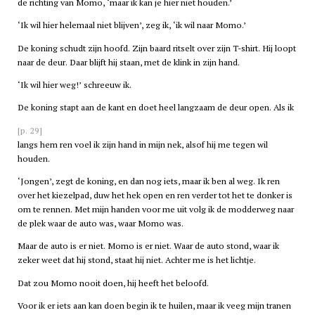
de richting van Momo, ‘maar ik kan je hier niet houden.’
‘Ik wil hier helemaal niet blijven’, zeg ik, ‘ik wil naar Momo.’
De koning schudt zijn hoofd. Zijn baard ritselt over zijn T-shirt. Hij loopt
naar de deur. Daar blijft hij staan, met de klink in zijn hand.
‘Ik wil hier weg!’ schreeuw ik.
De koning stapt aan de kant en doet heel langzaam de deur open. Als ik
[p. 29]
langs hem ren voel ik zijn hand in mijn nek, alsof hij me tegen wil
houden.
‘Jongen’, zegt de koning, en dan nog iets, maar ik ben al weg. Ik ren
over het kiezelpad, duw het hek open en ren verder tot het te donker is
om te rennen. Met mijn handen voor me uit volg ik de modderweg naar
de plek waar de auto was, waar Momo was.
Maar de auto is er niet. Momo is er niet. Waar de auto stond, waar ik
zeker weet dat hij stond, staat hij niet. Achter me is het lichtje.
Dat zou Momo nooit doen, hij heeft het beloofd.
Voor ik er iets aan kan doen begin ik te huilen, maar ik veeg mijn tranen