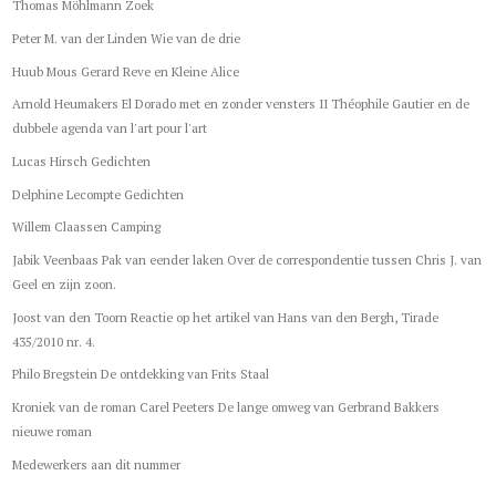
Thomas Möhlmann Zoek
Peter M. van der Linden Wie van de drie
Huub Mous Gerard Reve en Kleine Alice
Arnold Heumakers El Dorado met en zonder vensters II Théophile Gautier en de
dubbele agenda van l'art pour l'art
Lucas Hirsch Gedichten
Delphine Lecompte Gedichten
Willem Claassen Camping
Jabik Veenbaas Pak van eender laken Over de correspondentie tussen Chris J. van
Geel en zijn zoon.
Joost van den Toorn Reactie op het artikel van Hans van den Bergh, Tirade
435/2010 nr. 4.
Philo Bregstein De ontdekking van Frits Staal
Kroniek van de roman Carel Peeters De lange omweg van Gerbrand Bakkers
nieuwe roman
Medewerkers aan dit nummer