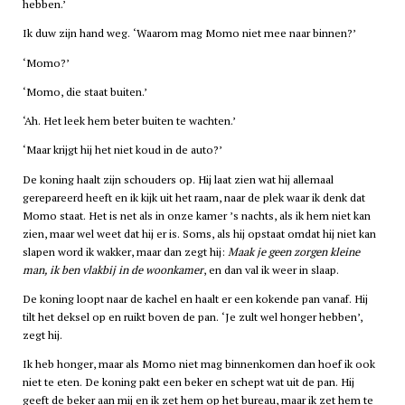
hebben.’
Ik duw zijn hand weg. ‘Waarom mag Momo niet mee naar binnen?’
‘Momo?’
‘Momo, die staat buiten.’
‘Ah. Het leek hem beter buiten te wachten.’
‘Maar krijgt hij het niet koud in de auto?’
De koning haalt zijn schouders op. Hij laat zien wat hij allemaal
gerepareerd heeft en ik kijk uit het raam, naar de plek waar ik denk dat
Momo staat. Het is net als in onze kamer ’s nachts, als ik hem niet kan
zien, maar wel weet dat hij er is. Soms, als hij opstaat omdat hij niet kan
slapen word ik wakker, maar dan zegt hij:
Maak je geen zorgen kleine
man, ik ben vlakbij in de woonkamer
, en dan val ik weer in slaap.
De koning loopt naar de kachel en haalt er een kokende pan vanaf. Hij
tilt het deksel op en ruikt boven de pan. ‘Je zult wel honger hebben’,
zegt hij.
Ik heb honger, maar als Momo niet mag binnenkomen dan hoef ik ook
niet te eten. De koning pakt een beker en schept wat uit de pan. Hij
geeft de beker aan mij en ik zet hem op het bureau, maar ik zet hem te