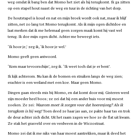
weg omdat ik bang ben dat Momo het ziet als hij terugkomt. Ik ga zitten
op een stapel hout naast de weg en tuur in de richting van het dorp.
De houtstapel is koud en nat en mijn broek wordt ook nat, maar ik blijf
zitten, net zo lang tot Momo terugkomt. Als ik mijn ogen dichtdoe en
laat merken dat ik me helemaal geen zorgen maak komt hij vast wel
terug. Ik doe mijn ogen dicht. Achter me beweegt iets.
‘Ik hoor je,’ zeg ik, ‘ik hoor je wel.’
Momo geeft geen antwoord.
‘Kom maar tevoorschijn’, zeg ik. ‘Ik weet toch dat je er bent’.
Ik kijk achterom. Nu kan ik de bomen en struiken langs de weg zien;
erachter is een weiland met een koe. Maar geen Momo.
Dingen gaan steeds mis bij Momo, en dat komt door mij. Gisteren werd
zijn moeder heel boos; ze zei dat hij een ander huis voor mij moest
zoeken. Ze zei:
Waarom moet ik zorgen voor dat hoerenjong? Als ik
terugkom is hij weg!
Toen deed ze haar jas aan, ze pakte haar tas en trok
de deur achter zich dicht. Uit het raam zagen we hoe ze de flat uit kwam.
Ze stak het grasveld over en verdween in de Wiczostraat.
Momo zei dat ik me niks van haar moest aantrekken, maar ik deed het