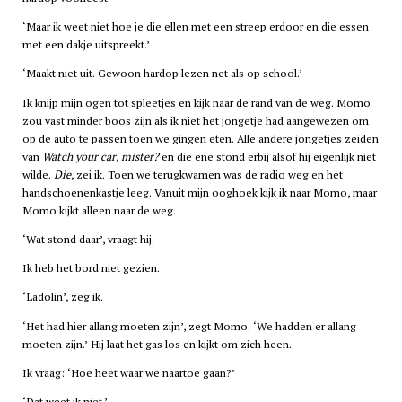
‘Maar ik weet niet hoe je die ellen met een streep erdoor en die essen
met een dakje uitspreekt.’
‘Maakt niet uit. Gewoon hardop lezen net als op school.’
Ik knijp mijn ogen tot spleetjes en kijk naar de rand van de weg. Momo
zou vast minder boos zijn als ik niet het jongetje had aangewezen om
op de auto te passen toen we gingen eten. Alle andere jongetjes zeiden
van
Watch your car, mister?
en die ene stond erbij alsof hij eigenlijk niet
wilde.
Die
, zei ik. Toen we terugkwamen was de radio weg en het
handschoenenkastje leeg. Vanuit mijn ooghoek kijk ik naar Momo, maar
Momo kijkt alleen naar de weg.
‘Wat stond daar’, vraagt hij.
Ik heb het bord niet gezien.
‘Ladolin’, zeg ik.
‘Het had hier allang moeten zijn’, zegt Momo. ‘We hadden er allang
moeten zijn.’ Hij laat het gas los en kijkt om zich heen.
Ik vraag: ‘Hoe heet waar we naartoe gaan?’
‘Dat weet ik niet.’