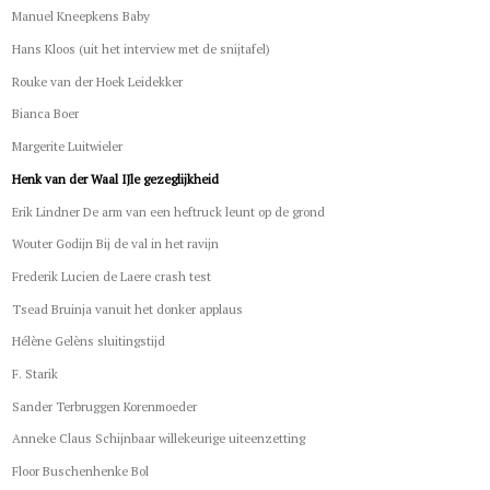
Manuel Kneepkens Baby
Hans Kloos (uit het interview met de snijtafel)
Rouke van der Hoek Leidekker
Bianca Boer
Margerite Luitwieler
Henk van der Waal IJle gezeglijkheid
Erik Lindner De arm van een heftruck leunt op de grond
Wouter Godijn Bij de val in het ravijn
Frederik Lucien de Laere crash test
Tsead Bruinja vanuit het donker applaus
Hélène Gelèns sluitingstijd
F. Starik
Sander Terbruggen Korenmoeder
Anneke Claus Schijnbaar willekeurige uiteenzetting
Floor Buschenhenke Bol