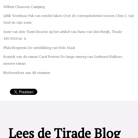
Willem Claassen Camping
Jabik Veenbaas Pak van eender laken Over de correspondentie tussen Chris J. van
Geel en zijn zoon.
Joost van den Toorn Reactie op het artikel van Hans van den Bergh, Tirade
435/2010 nr. 4.
Philo Bregstein De ontdekking van Frits Staal
Kroniek van de roman Carel Peeters De lange omweg van Gerbrand Bakkers
nieuwe roman
Medewerkers aan dit nummer
Lees de Tirade Blog