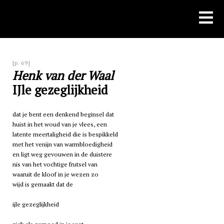
Skip
to
content
[p. 69]
Henk van der Waal
IJle gezeglijkheid
dat je bent een denkend beginsel dat
huist in het woud van je vlees, een
latente meertaligheid die is bespikkeld
met het venijn van warmbloedigheid
en ligt weg gevouwen in de duistere
nis van het vochtige frutsel van
waaruit de kloof in je wezen zo
wijd is gemaakt dat de
ijle gezeglijkheid