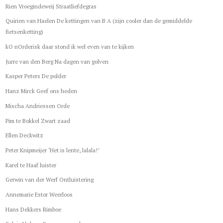
Rien Vroegindeweij Straatliefdegras
Quirien van Haelen De kettingen van B A (zijn cooler dan de gemiddelde
fietsenketting)
kO nOrderisk daar stond ik wel even van te kijken
Jurre van den Berg Na dagen van golven
Kasper Peters De polder
Hanz Mirck Geef ons heden
Mischa Andriessen Orde
Pim te Bokkel Zwart zaad
Ellen Deckwitz
Peter Knipmeijer ‘Het is lente, lalala!’
Karel te Haaf luister
Gerwin van der Werf Ontluistering
Annemarie Estor Weerloos
Hans Dekkers Rimboe