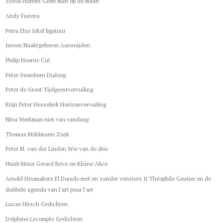
Sylvia Hubers Geen man op de maan
Andy Fierens
Petra Else Jekel ligatuur
Jeroen Naaktgeboren Aansnijden
Philip Hoorne Cut
Peter Swanborn Dialoog
Peter de Groot Tijdgeestvervuiling
Krijn Peter Hesselink Horizonvervuiling
Nina Werkman niet van vandaag
Thomas Möhlmann Zoek
Peter M. van der Linden Wie van de drie
Huub Mous Gerard Reve en Kleine Alice
Arnold Heumakers El Dorado met en zonder vensters II Théophile Gautier en de
dubbele agenda van l'art pour l'art
Lucas Hirsch Gedichten
Delphine Lecompte Gedichten