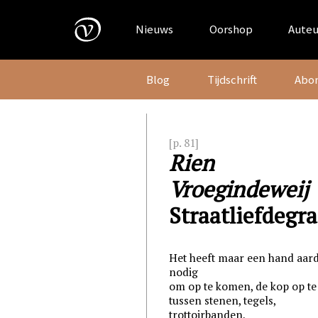
Skip
to
Nieuws
Oorshop
Auteu
content
Blog
Tijdschrift
Abo
[p. 81]
Rien
Vroegindeweij
Straatliefdegra
Het heeft maar een hand aar
nodig
om op te komen, de kop op te
tussen stenen, tegels,
trottoirbanden,