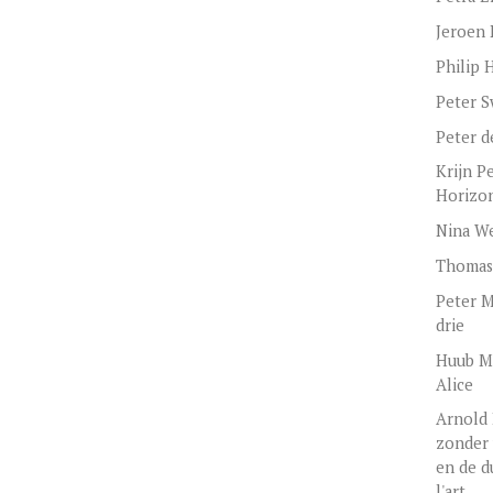
Jeroen 
Philip 
Peter 
Peter d
Krijn P
Horizon
Nina We
Thomas
Peter M
drie
Huub M
Alice
Arnold
zonder 
en de d
l'art