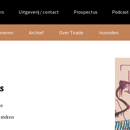
rs
Uitgeverij / contact
Prospectus
Podcast
nneren
Archief
Over Tirade
Inzenden
s
de
 steken