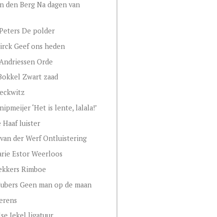
an den Berg Na dagen van
Peters De polder
irck Geef ons heden
Andriessen Orde
Bokkel Zwart zaad
eckwitz
ipmeijer ‘Het is lente, lalala!’
 Haaf luister
van der Werf Ontluistering
rie Estor Weerloos
ekkers Rimboe
Hubers Geen man op de maan
erens
se Jekel ligatuur