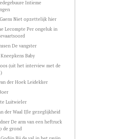
edegebuure Intieme
ingen
Gaens Niet opzettelijk hier
e Lecompte Per ongeluk in
evaartsoord
anssen De vangster
 Kneepkens Baby
oos (uit het interview met de
l)
an der Hoek Leidekker
Boer
te Luitwieler
n der Waal IJle gezeglijkheid
ndner De arm van een heftruck
p de grond
Godijn Bij de val in het ravijn