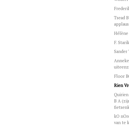
Frederi
Tsead B
applaus
Hélène 
F. Stari
Sander
Anneke 
uiteenz
Floor 
Rien Vr
Quirien
B A (zi
fietsen
kO nOrd
van te 