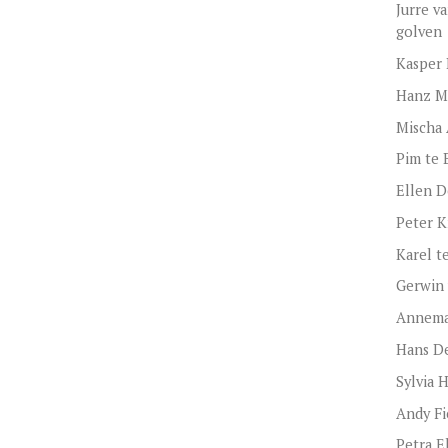
Jurre v
golven
Kasper 
Hanz M
Mischa 
Pim te 
Ellen D
Peter Kn
Karel te
Gerwin 
Annema
Hans D
Sylvia 
Andy Fi
Petra El