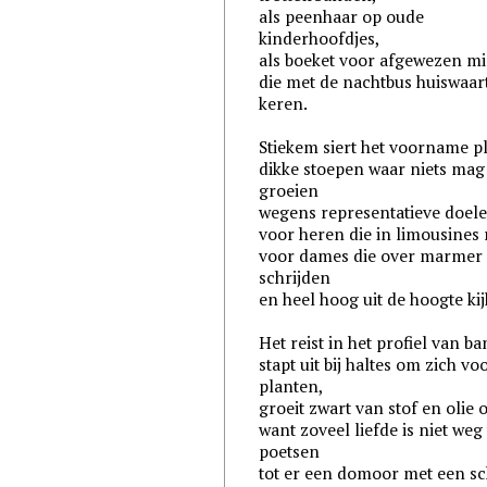
als peenhaar op oude
kinderhoofdjes,
als boeket voor afgewezen m
die met de nachtbus huiswaar
keren.
Stiekem siert het voorname p
dikke stoepen waar niets mag
groeien
wegens representatieve doel
voor heren die in limousines 
voor dames die over marmer
schrijden
en heel hoog uit de hoogte ki
Het reist in het profiel van b
stapt uit bij haltes om zich voo
planten,
groeit zwart van stof en olie 
want zoveel liefde is niet weg 
poetsen
tot er een domoor met een sc