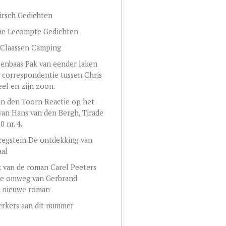
irsch Gedichten
ne Lecompte Gedichten
 Claassen Camping
eenbaas Pak van eender laken
 correspondentie tussen Chris
eel en zijn zoon.
an den Toorn Reactie op het
 van Hans van den Bergh, Tirade
 nr. 4.
regstein De ontdekking van
aal
 van de roman Carel Peeters
ge omweg van Gerbrand
s nieuwe roman
rkers aan dit nummer