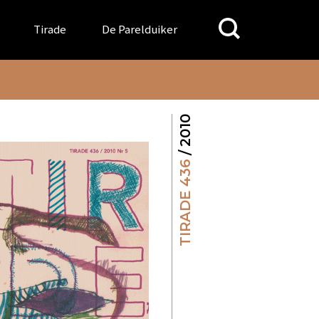
Search
Tirade
De Parelduiker
for:
/ 2010
TIRADE 436