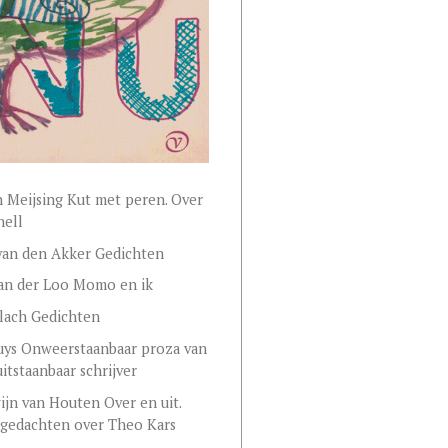
 Meijsing Kut met peren. Over
nell
van den Akker Gedichten
van der Loo Momo en ik
lach Gedichten
uys Onweerstaanbaar proza van
itstaanbaar schrijver
jn van Houten Over en uit.
 gedachten over Theo Kars