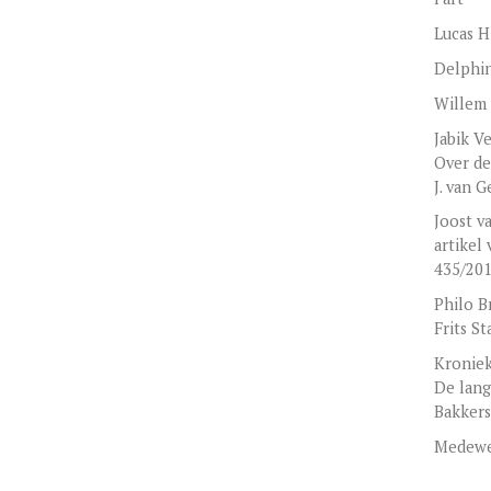
Lucas H
Delphi
Willem
Jabik V
Over de
J. van G
Joost v
artikel
435/2010
Philo B
Frits St
Kroniek
De lan
Bakker
Medewe