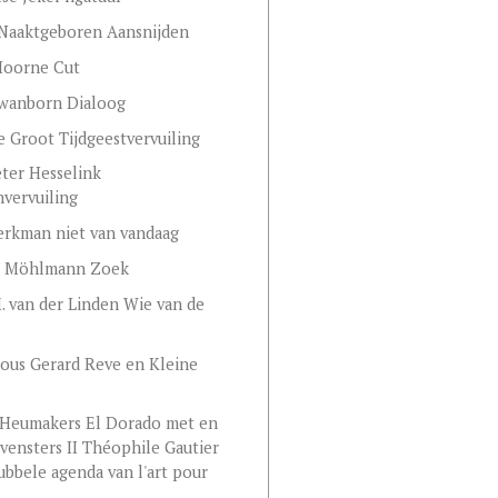
Naaktgeboren Aansnijden
Hoorne Cut
Swanborn Dialoog
e Groot Tijdgeestvervuiling
eter Hesselink
vervuiling
rkman niet van vandaag
 Möhlmann Zoek
. van der Linden Wie van de
ous Gerard Reve en Kleine
 Heumakers El Dorado met en
vensters II Théophile Gautier
ubbele agenda van l'art pour