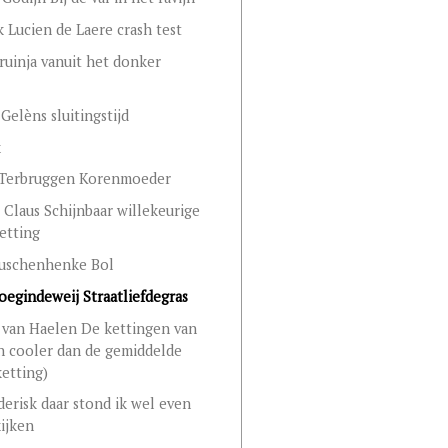
k Lucien de Laere crash test
ruinja vanuit het donker
Gelèns sluitingstijd
k
 Terbruggen Korenmoeder
Claus Schijnbaar willekeurige
etting
Buschenhenke Bol
oegindeweij Straatliefdegras
 van Haelen De kettingen van
jn cooler dan de gemiddelde
ketting)
erisk daar stond ik wel even
kijken