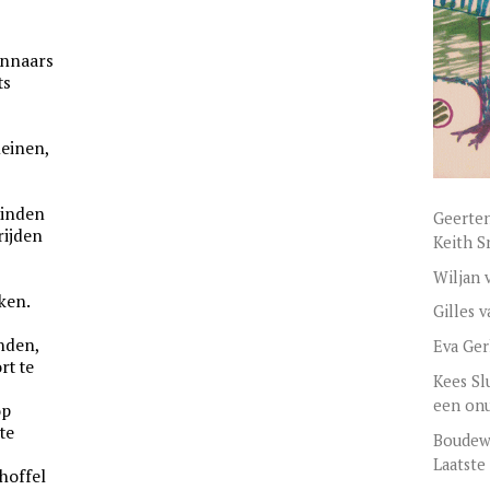
innaars
ts
leinen,
einden
Geerten
rijden
Keith S
Wiljan 
jken.
Gilles 
anden,
Eva Ger
rt te
Kees Sl
een onu
op
te
Boudewi
Laatste
hoffel