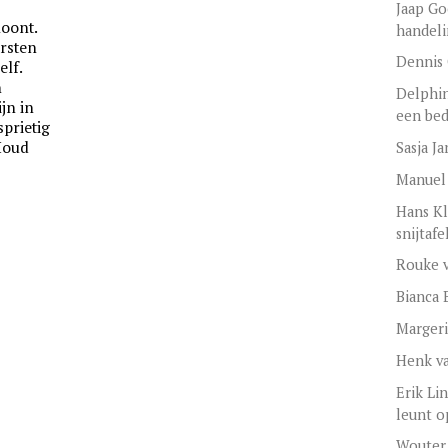
Jaap Go
hoont.
handel
arsten
Dennis 
elf.
n
Delphin
jn in
een bed
sprietig
 Houd
Sasja J
Manuel
Hans Kl
snijtafe
Rouke v
Bianca 
Margeri
Henk va
Erik Li
leunt o
Wouter 